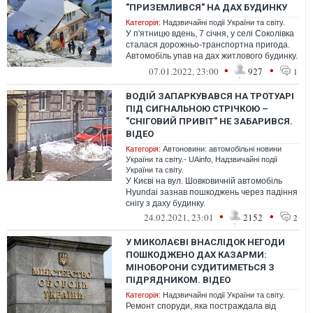
"ПРИЗЕМЛИВСЯ" НА ДАХ БУДИНКУ
Категорія:
Надзвичайні події України та світу.
У п'ятницю вдень, 7 січня, у селі Соколівка
сталася дорожньо-транспортна пригода.
Автомобіль упав на дах житлового будинку.
На щастя, ніхто не постраж...
•
•
07.01.2022, 23:00
927
1
ВОДІЙ ЗАПАРКУВАВСЯ НА ТРОТУАРІ
ПІД СИГНАЛЬНОЮ СТРІЧКОЮ –
"СНІГОВИЙ ПРИВІТ" НЕ ЗАБАРИВСЯ.
ВІДЕО
Категорія:
Автоновини: автомобільні новини
України та світу.- UAinfo
,
Надзвичайні події
України та світу.
У Києві на вул. Шовковичній автомобіль
Hyundai зазнав пошкоджень через падіння
снігу з даху будинку.
•
•
24.02.2021, 23:01
2152
2
У МИКОЛАЄВІ ВНАСЛІДОК НЕГОДИ
ПОШКОДЖЕНО ДАХ КАЗАРМИ:
МІНОБОРОНИ СУДИТИМЕТЬСЯ З
ПІДРЯДНИКОМ. ВІДЕО
Категорія:
Надзвичайні події України та світу.
Ремонт споруди, яка постраждала від