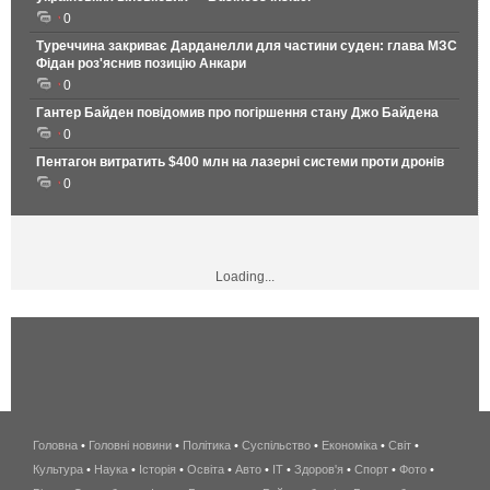
0
Туреччина закриває Дарданелли для частини суден: глава МЗС
Фідан роз'яснив позицію Анкари
0
Гантер Байден повідомив про погіршення стану Джо Байдена
0
Пентагон витратить $400 млн на лазерні системи проти дронів
0
Loading...
Головна
•
Головні новини
•
Політика
•
Суспільство
•
Економіка
беспроводной
•
Світ
•
Культура
•
Наука
•
Історія
•
Освіта
•
Авто
•
IT
•
Здоров'я
интернет
•
Спорт
•
Фото
•