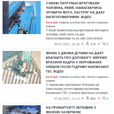
У КИЄВІ ПАТРУЛЬНІ ВРЯТУВАЛИ
ЧОЛОВІКА, ЯКИЙ, НАМАГАЮЧИСЬ
ЗРОБИТИ ФОТО, ЗАСТРЯГ НА ДАХУ
БАГАТОПОВЕРХІВКИ. ВІДЕО
Категорія:
Новини суспільства: читати соціальні
новини
У Києві правоохоронці врятували молодого
чоловіка, який заліз на дах
багатоповерхівки та не зміг спуститися
самостійно. Як виявилось, він там
•
•
09.07.2023, 16:38
319
0
опинився...
ЖІНКА З ДВОМА ДІТЬМИ НА ДАХУ
БЛАГАЮТЬ ПРО ДОПОМОГУ: МЕРЕЖУ
ВРАЗИЛИ КАДРИ З ОКУПОВАНИХ
ОЛЕШОК ПІСЛЯ ПІДРИВУ КАХОВСЬКОЇ
ГЕС. ВІДЕО
Категорія:
Новини суспільства: читати соціальні
новини
У тимчасово окупованих Олешках на
Херсонщині після підриву росіянами
Каховської ГЕС сталася критична ситуація.
Місто практично пішло під воду, а люди ...
•
•
07.06.2023, 12:14
964
0
НА ПРИКАРПАТТІ ЛЕГКОВИК З
ЖІНКОЮ ЗА КЕРМОМ