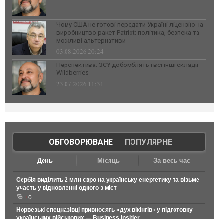
Чому США не готові передати Україні ліцензію на
виробництво ракет Patriot: політика, безпека та
можливі альтернативи
03.08.2026 20:24
Перспектива: ЗСУ добомблять і всі інші склади
Wildberries
23.07.2026 11:31
ОБГОВОРЮВАНЕ
|
ПОПУЛЯРНЕ
День
Місяць
За весь час
Сербія виділить 2 млн євро на українську енергетику та візьме
участь у відновленні одного з міст
0
Норвезькі спецназівці привносять «дух вікінгів» у підготовку
українських військових — Business Insider