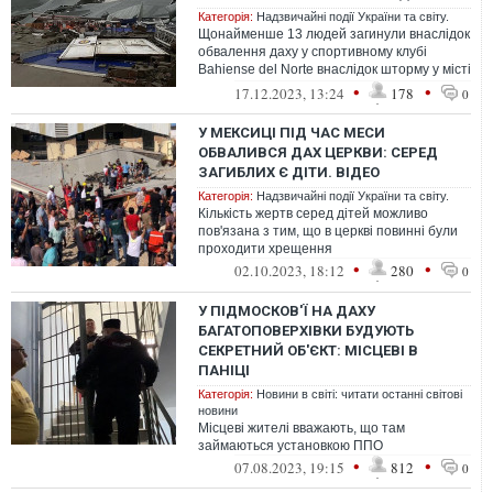
Категорія:
Надзвичайні події України та світу.
Щонайменше 13 людей загинули внаслідок
обвалення даху у спортивному клубі
Bahiense del Norte внаслідок шторму у місті
Баїя-Бланка у провінції Буенос-А...
•
•
17.12.2023, 13:24
178
0
У МЕКСИЦІ ПІД ЧАС МЕСИ
ОБВАЛИВСЯ ДАХ ЦЕРКВИ: СЕРЕД
ЗАГИБЛИХ Є ДІТИ. ВІДЕО
Категорія:
Надзвичайні події України та світу.
Кількість жертв серед дітей можливо
пов'язана з тим, що в церкві повинні були
проходити хрещення
•
•
02.10.2023, 18:12
280
0
У ПІДМОСКОВ'Ї НА ДАХУ
БАГАТОПОВЕРХІВКИ БУДУЮТЬ
СЕКРЕТНИЙ ОБ'ЄКТ: МІСЦЕВІ В
ПАНІЦІ
Категорія:
Новини в світі: читати останні світові
новини
Місцеві жителі вважають, що там
займаються установкою ППО
•
•
07.08.2023, 19:15
812
0