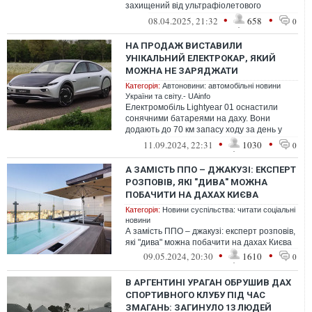
захищений від ультрафіолетового
випромінювання панорамний дах
•
•
08.04.2025, 21:32
658
0
НА ПРОДАЖ ВИСТАВИЛИ
УНІКАЛЬНИЙ ЕЛЕКТРОКАР, ЯКИЙ
МОЖНА НЕ ЗАРЯДЖАТИ
Категорія:
Автоновини: автомобільні новини
України та світу.- UAinfo
Електромобіль Lightyear 01 оснастили
сонячними батареями на даху. Вони
додають до 70 км запасу ходу за день у
сонячну погоду і до 35 км — в похмуру
•
•
11.09.2024, 22:31
1030
0
А ЗАМІСТЬ ППО – ДЖАКУЗІ: ЕКСПЕРТ
РОЗПОВІВ, ЯКІ "ДИВА" МОЖНА
ПОБАЧИТИ НА ДАХАХ КИЄВА
Категорія:
Новини суспільства: читати соціальні
новини
А замість ППО – джакузі: експерт розповів,
які "дива" можна побачити на дахах Києва
•
•
09.05.2024, 20:30
1610
0
В АРГЕНТИНІ УРАГАН ОБРУШИВ ДАХ
СПОРТИВНОГО КЛУБУ ПІД ЧАС
ЗМАГАНЬ: ЗАГИНУЛО 13 ЛЮДЕЙ