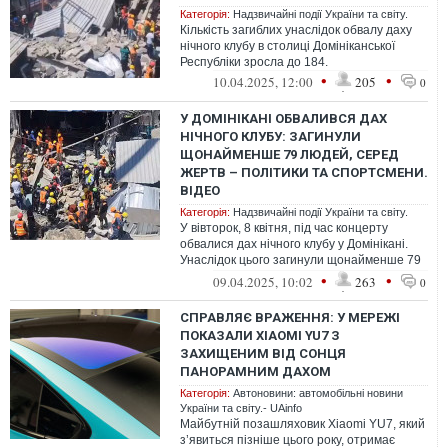
Категорія:
Надзвичайні події України та світу.
Кількість загиблих унаслідок обвалу даху
нічного клубу в столиці Домініканської
Республіки зросла до 184.
•
•
10.04.2025, 12:00
205
0
У ДОМІНІКАНІ ОБВАЛИВСЯ ДАХ
НІЧНОГО КЛУБУ: ЗАГИНУЛИ
ЩОНАЙМЕНШЕ 79 ЛЮДЕЙ, СЕРЕД
ЖЕРТВ – ПОЛІТИКИ ТА СПОРТСМЕНИ.
ВІДЕО
Категорія:
Надзвичайні події України та світу.
У вівторок, 8 квітня, під час концерту
обвалися дах нічного клубу у Домінікані.
Унаслідок цього загинули щонайменше 79
людей, ще понад 160 постраждали
•
•
09.04.2025, 10:02
263
0
СПРАВЛЯЄ ВРАЖЕННЯ: У МЕРЕЖІ
ПОКАЗАЛИ XIAOMI YU7 З
ЗАХИЩЕНИМ ВІД СОНЦЯ
ПАНОРАМНИМ ДАХОМ
Категорія:
Автоновини: автомобільні новини
України та світу.- UAinfo
Майбутній позашляховик Xiaomi YU7, який
з’явиться пізніше цього року, отримає