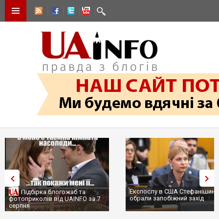
Експослу в США Стефанішині
Підбірка блогожаб та
обрали запобіжний захід
фотоприколів від UAINFO за 7
серпня