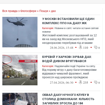
Вся правда з блогосфери
»
Пошук
» дах
У МОСКВІ ВСТАНОВИЛИ ЩЕ ОДИН
КОМПЛЕКС ППО НА ДАХУ ЖК
Категорія:
Новини в світі: читати останні світові
новини
Житловий комплекс розташований за 12
км на захід від Московського НПЗ, який
неодноразово перебував під атаками
•
•
28.06.2026, 15:48
110
0
БУРЕВІЙ У ХАРКОВІ ЗІРВАВ ДАХ:
ВОДІЙ ДИВОМ ВРЯТУВАВСЯ
Категорія:
Надзвичайні події України та світу.
Від пориву вітру з даху багатоповерхівки
відірвався чималий фрагмент, який
пронісся над широкою проїжджою
частиною проспекту Науки
•
•
27.04.2026, 06:30
235
0
ОБВАЛ ДАХУ НІЧНОГО КЛУБУ В
СТОЛИЦІ ДОМІНІКАНИ: КІЛЬКІСТЬ
ЗАГИБЛИХ ЗРОСЛА ДО 184