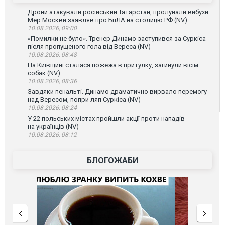
Дрони атакували російський Татарстан, пролунали вибухи.
Мер Москви заявляв про БпЛА на столицю РФ (NV)
10.08.2026, 09:00
«Помилки не було». Тренер Динамо заступився за Суркіса
після пропущеного гола від Вереса (NV)
10.08.2026, 08:48
На Київщині сталася пожежа в притулку, загинули вісім
собак (NV)
10.08.2026, 08:36
Завдяки пенальті. Динамо драматично вирвало перемогу
над Вересом, попри ляп Суркіса (NV)
10.08.2026, 08:24
У 22 польських містах пройшли акції проти нападів
на українців (NV)
10.08.2026, 08:12
БЛОГОЖАБИ