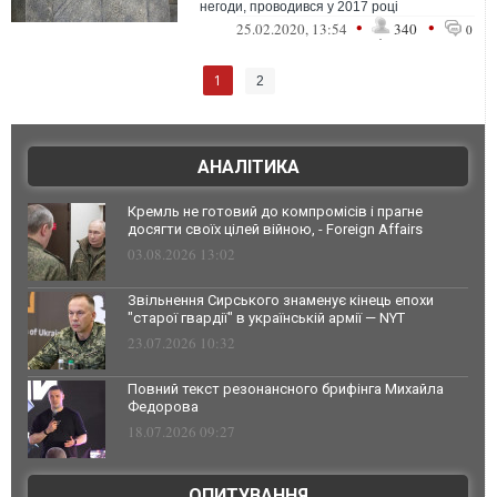
негоди, проводився у 2017 році
•
•
25.02.2020, 13:54
340
0
1
2
АНАЛІТИКА
Кремль не готовий до компромісів і прагне
досягти своїх цілей війною, - Foreign Affairs
03.08.2026 13:02
Звільнення Сирського знаменує кінець епохи
"старої гвардії" в українській армії — NYT
23.07.2026 10:32
Повний текст резонансного брифінга Михайла
Федорова
18.07.2026 09:27
ОПИТУВАННЯ