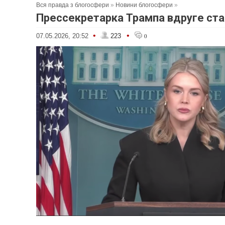
Вся правда з блогосфери
»
Новини блогосфери
»
Прессекретарка Трампа вдруге ст
•
•
07.05.2026, 20:52
223
0