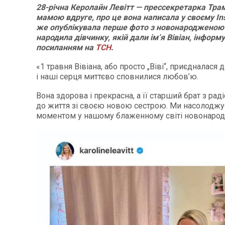
28-річна Керолайн Левітт — прессекретарка Тра
мамою вдруге, про це вона написала у своєму In
же опублікувала перше фото з новонародженою
народила дівчинку, якій дали ім’я Вівіан, інформ
посиланням на
ТСН
.
«1 травня Вівіана, або просто „Віві“, приєдналася д
і наші серця миттєво сповнилися любов’ю.
Вона здорова і прекрасна, а її старший брат з рад
до життя зі своєю новою сестрою. Ми насолодж
моментом у нашому блаженному світі новонарод