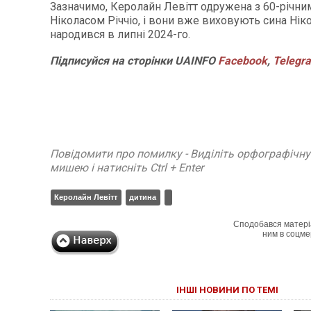
Зазначимо, Керолайн Левітт одружена з 60-річн
Ніколасом Річчіо, і вони вже виховують сина Ніко
народився в липні 2024-го.
Підписуйся
на
сторінки
UAINFO
Facebook
,
Telegr
Повідомити про помилку - Виділіть орфографічн
мишею і натисніть Ctrl + Enter
Керолайн Левітт
дитина
Сподобався матері
ним в соцме
ІНШІ НОВИНИ ПО ТЕМІ