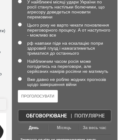
У найближчі місяці удари України по
в
росії стануть настільки болючими, що
агресору доведеться поновити
перемовини
Цього року не варто чекати поновлення
переговорного процесу. А от наступного
ти)
- можливо все
рф навпаки піде на ескалацію попри
здоровий глузд і намагатиметься
у
триматися до останнього
Найближчим часом росія може
погодитись на переговори, але
серйозних намірів росіяни не матимуть
о
Вже давно не роблю жодних прогнозів
щодо завершення війни
ОБГОВОРЮВАНЕ
|
ПОПУЛЯРНЕ
День
Місяць
За весь час