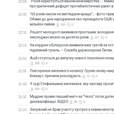
"Росія користується вікном можливостей", - Майк
22:55
про критичний дефіцит протибалістичних ракет в 
"65 років ніколи не виглядали краще", - фото-пр
22:42
Обами до дня народження екс-президента США 
мільйон лайків
164
0
Рецепт молодості виявився простішим: володінн
22:31
омолоджує мозок на десяток років
117
0
На кордоні з Білоруссю виявили вже третій за ост
22:13
підземний тунель — Служба держохорони Литви
Audi готується до випуску нового покоління поз
22:02
150
0
Повторення липневого колапсу: Грузію знову нак
21:55
блекаут, причини розслідують
73
0
У суді Стефанішина заплакала: яку заставу прос
21:43
910
0
Мудрик провів перший матч за "Челсі" після допін
21:32
дискваліфікації. ВІДЕО
88
0
Залужний не брав участі у зустрічі з новим мініс
21:14