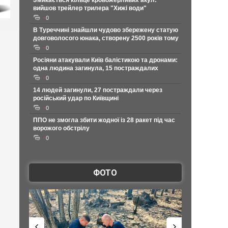
Змикається кільце кровожерливих акул:
вийшов трейлер трилера "Хижі води"
0
В Туреччині знайшли чудово збережену статую
довговолосого юнака, створену 2500 років тому
0
Росіяни атакували Київ балістикою та дронами:
одна людина загинула, 15 постраждалих
0
14 людей загинули, 27 постраждали через
російський удар по Київщині
0
ППО не змогла збити жодної із 28 ракет під час
ворожого обстрілу
0
ФОТО