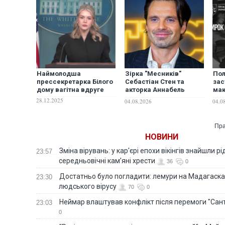
Наймолодша
Зірка "Месників"
Пол
прессекретарка Білого
Себастіан Стен та
зас
дому вагітна вдруге
акторка Аннабель
мак
Волліс вперше стали
ув’
28.12.2025
04.08.2026
04.0
батьками
При
заг
дит
Пра
НОВИНИ
Зміна вірувань: у кар'єрі епохи вікінгів знайшли рід
23:57
середньовічні кам’яні хрести
36
0
Достатньо було погладити: лемури на Мадагаска
23:30
людського вірусу
70
0
Неймар влаштував конфлікт після перемоги "Сан
23:03
0