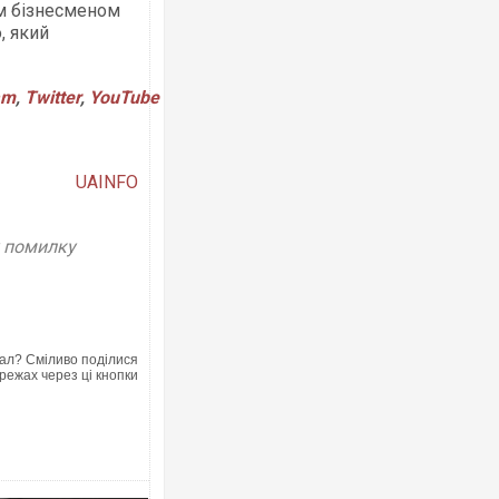
им бізнесменом
, який
Українські надзвичайники вряту
am
,
Twitter
,
YouTube
під час ліквідації масштабної ліс
Франції
UAINFO
у помилку
ал? Сміливо поділися
режах через ці кнопки
Неймар влаштував конфлікт піс
"Сантоса". ВІДЕО