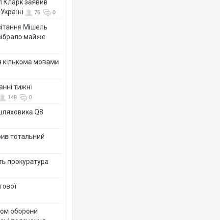
л Кларк заявив
Україні
76
0
ивітання Мішель
зібрало майже
я кількома мовами
анні тижні
149
0
ашляховика Q8
рив тотальний
ить прокуратура
гової
тром оборони