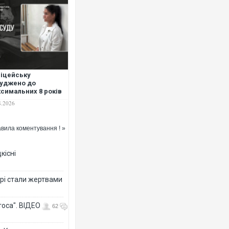
іцейську
уджено до
симальних 8 років
язнення за ДТП у
8.2026
луках, у якій
инула 6-річна
ина
вила коментування ! »
кісні
рі стали жертвами
тоса". ВІДЕО
62