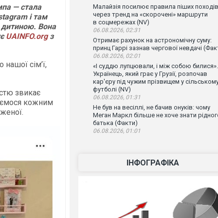
мпа — стала
Малайзія посилює правила піших поході
через тренд на «скорочені» маршрути
stagram і там
в соцмережах (NV)
 дитиною. Вона
06.08.2026, 02:31
ує
UAINFO.org
з
Отримає рахунок на астрономічну суму:
принц Гаррі зазнав чергової невдачі (Фак
06.08.2026, 02:01
о нашої сім’ї,
«І суддю лупцювали, і між собою билися».
Українець, який грає у Грузії, розпочав
кар'єру під чужим прізвищем у сільськом
футболі (NV)
істю звикає
06.08.2026, 01:31
уємося кожним
Не був на весіллі, не бачив онуків: чому
женої.
Меган Маркл більше не хоче знати рідног
батька (Факти)
06.08.2026, 01:01
ІНФОГРАФІКА