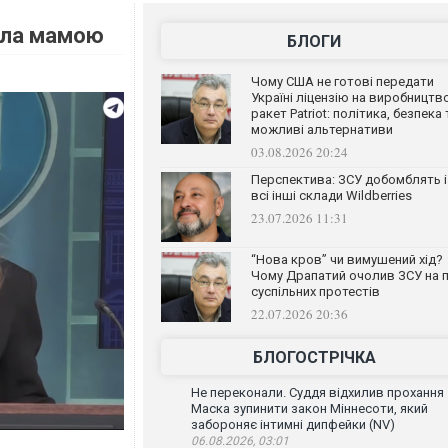
ала мамою
БЛОГИ
Чому США не готові передати
Україні ліцензію на виробництв
ракет Patriot: політика, безпека 
можливі альтернативи
03.08.2026 20:24
Перспектива: ЗСУ добомблять і
всі інші склади Wildberries
23.07.2026 11:31
“Нова кров” чи вимушений хід?
Чому Драпатий очолив ЗСУ на п
суспільних протестів
22.07.2026 20:36
БЛОГОСТРІЧКА
Не переконали. Суддя відхилив прохання
Маска зупинити закон Міннесоти, який
забороняє інтимні дипфейки (NV)
06.08.2026, 03:01