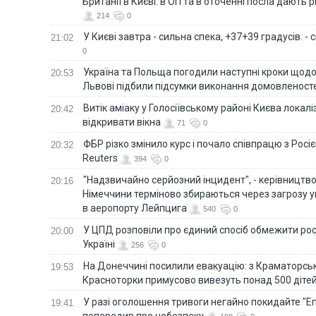
Британії в Києві: в ОП та в оточенні посла дають 
214
0
У Києві завтра - сильна спека, +37+39 градусів. -
21:02
0
Україна та Польща погодили наступні кроки щодо 
20:53
Львові підбили підсумки виконання домовленост
Витік аміаку у Голосіївському районі Києва локал
20:42
відкривати вікна
71
0
ФБР різко змінило курс і почало співпрацю з Росіє
20:32
Reuters
394
0
"Надзвичайно серйозний інцидент", - керівництв
20:16
Німеччини терміново збираються через загрозу у
в аеропорту Лейпцига
540
0
У ЦПД розповіли про єдиний спосіб обмежити рос
20:00
Україні
256
0
На Донеччині посилили евакуацію: з Краматорськ
19:53
Красноторки примусово вивезуть понад 500 діте
У разі оголошення тривоги негайно покидайте "Еп
19:41
попередив про небезпеку