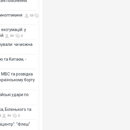
різні пояснення
 синоптикиня
59
ексгумацій: у
ей
84
0
ізували: чи можна
ю та Китаєм, -
о МВС та розвідка
країнському борту
ійські удари по
а, Біленького та
й
34
0
іцентр": "Флеш"