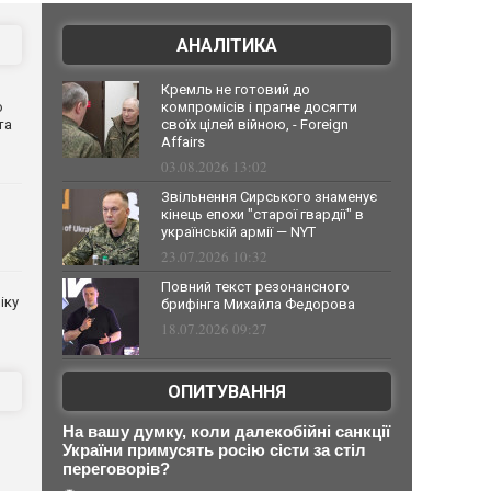
АНАЛІТИКА
Кремль не готовий до
о
компромісів і прагне досягти
та
своїх цілей війною, - Foreign
Affairs
03.08.2026 13:02
Звільнення Сирського знаменує
кінець епохи "старої гвардії" в
українській армії — NYT
23.07.2026 10:32
Повний текст резонансного
іку
брифінга Михайла Федорова
18.07.2026 09:27
ОПИТУВАННЯ
На вашу думку, коли далекобійні санкції
України примусять росію сісти за стіл
переговорів?