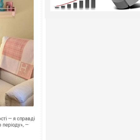
сті — я справді
 періоду», —