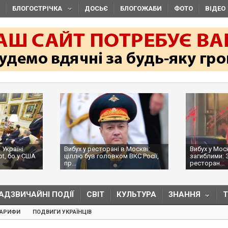
БЛОГОСТРІЧКА
ДОСЬЄ
БЛОГОЖАБИ
ФОТО
ВІДЕО
 Україні
Вибух у ресторані в Москві:
Вибух у Мос
ot, бо у США
ціллю був головком ВКС Росії,
загиблими: 
пр...
ресторан...
АДЗВИЧАЙНІ ПОДІЇ
СВІТ
КУЛЬТУРА
ЗНАННЯ
ТАРИФИ
ПОДВИГИ УКРАЇНЦІВ