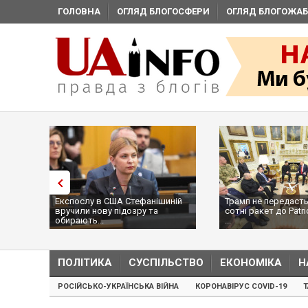
ГОЛОВНА
ОГЛЯД БЛОГОСФЕРИ
ОГЛЯД БЛОГОЖАБ
Експослу в США Стефанішиній
Трамп не передасть
вручили нову підозру та
сотні ракет до Patri
обирають...
...
ПОЛІТИКА
СУСПІЛЬСТВО
ЕКОНОМІКА
Н
РОСІЙСЬКО-УКРАЇНСЬКА ВІЙНА
КОРОНАВІРУС COVID-19