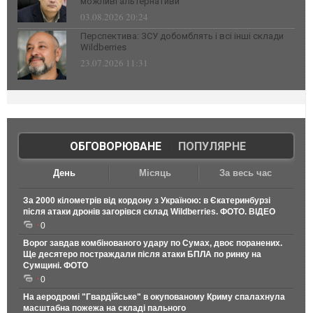
можливі альтернативи
03.08.2026 20:24
Перспектива: ЗСУ добомблять і всі інші склади
Wildberries
23.07.2026 11:31
ОБГОВОРЮВАНЕ
|
ПОПУЛЯРНЕ
День
Місяць
За весь час
За 2000 кілометрів від кордону з Україною: в Єкатеринбурзі
після атаки дронів загорівся склад Wildberries. ФОТО. ВІДЕО
0
Ворог завдав комбінованого удару по Сумах, двоє поранених.
Ще десятеро постраждали після атаки БПЛА по ринку на
Сумщині. ФОТО
0
На аеродромі "Гвардійське" в окупованому Криму спалахнула
масштабна пожежа на складі пального