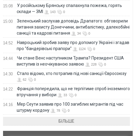
У російському Брянську спалахнула пожежа, горять
15:08
склади — ЗМІ
143
0
Зеленський заслухав доповідь Драпатого: обговорили
15:00
питання захисту Донеччини, антибалістику, далекобійні
санкції та кадрові питання
34
0
Навроцький зробив заяву про допомогу Україні і згадав
14:52
про "бандерівські прапори"
1124
0
Чи стане Венс наступником Трампа? Президент США
14:44
виступив із неочікуваною заявою
228
0
Стало відомо, хто потрапив під нові санкції Євросоюзу
14:30
62
0
Франція попередила, що не терпітиме спроб іноземного
14:22
втручання у вибори
33
0
Мер Сеути заявив про 100 загиблих мігрантів під час
14:16
штурму кордону
78
0
БІЛЬШЕ