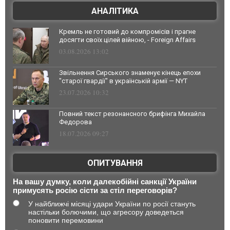
АНАЛІТИКА
Кремль не готовий до компромісів і прагне
досягти своїх цілей війною, - Foreign Affairs
03.08.2026 13:02
Звільнення Сирського знаменує кінець епохи
"старої гвардії" в українській армії — NYT
23.07.2026 10:32
Повний текст резонансного брифінга Михайла
Федорова
18.07.2026 09:27
ОПИТУВАННЯ
На вашу думку, коли далекобійні санкції України
примусять росію сісти за стіл переговорів?
У найближчі місяці удари України по росії стануть
настільки болючими, що агресору доведеться
поновити перемовини