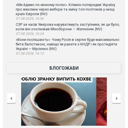
«Ми йдемо по мінному полю». Клімкін попередив Україну
про виклики через вибори та зміну топ-політиків у низці
країн Європи (NV)
07.08.2026, 16:36
СЗР за часів Умєрова керуватимуть заступники, як це було,
коли він очолював Міноборони — Железняк (NV)
07.08.2026, 16:24
«Вони поспішають». Чому Росія в серпні буде максимально
бити балістикою, навіщо їм ракети з КНДР і як протидіяти
Україні — Мусієнко (NV)
07.08.2026, 16:12
БЛОГОЖАБИ