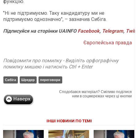
функцію.
"Ні не підтримуємо. Таку кандидатуру ми не
підтримуємо однозначно", – зазначив Сибіга.
Підписуйся
на
сторінки
UAINFO
Facebook
,
Telegram
,
Twitt
Європейська правда
Повідомити про помилку - Виділіть орфографічну
помилку мишею і натисніть Ctrl + Enter
Сибіга
Шредер
переговори
Сподобався матеріал? Сміливо поділися
ним в соцмережах через ці кнопки
ІНШІ НОВИНИ ПО ТЕМІ