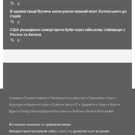
0
В адміністрації Вучича анонсували перший візит Зеленського до
Сербії
0
США розширили санкції проти Куби через військову співпрацю з
Росією та Китаєм
0
Головна
•
Головні новини
•
Політика
•
Суспільство
•
Економіка
беспроводной
•
Світ
•
Культура
•
Наука
•
Історія
•
Освіта
•
Авто
•
IT
•
Здоров'я
интернет
•
Спорт
•
Фото
•
Відео
•
Огляд блогосфери
•
Блоголента
•
Рейтинг блогів
киев
•
Блогожаби
и
Всі новини належать їх правовласникам.
область
Використання матеріалів сайту
uainfo.org
дозволяється за умови
wimax