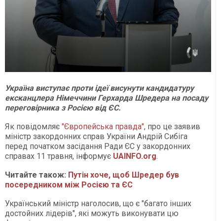
Україна виступає проти ідеї висунути кандидатуру
ексканцлера Німеччини Герхарда Шредера на посаду
переговірника з Росією від ЄС.
Як повідомляє
"Європейська правда"
, про це заявив
міністр закордонних справ України Андрій Сибіга
перед початком засідання Ради ЄС у закордонних
справах 11 травня, інформує
UAINFO.org
.
Читайте також:
Путін хоче, щоб Шредер був
посередником між Росією та ЄС
Український міністр наголосив, що є "багато інших
достойних лідерів", які можуть виконувати цю