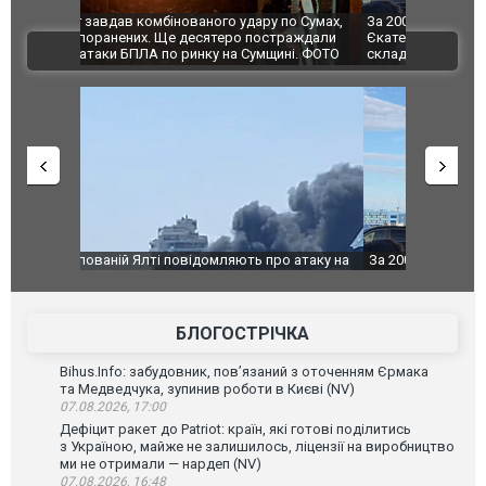
по Сумах,
За 2000 кілометрів від кордону з Україною: в
"Мої іграш
траждали
Єкатеринбурзі після атаки дронів загорівся
суперкарів
ВІДЕО
ині. ФОТО
склад Wildberries. ФОТО. ВІДЕО
о атаку на
За 2000 кілометрів від кордону з Україною: в
В Таїланді 
го диму.
Єкатеринбурзі після атаки дронів загорівся
блискавки 
склад Wildberries. ФОТО. ВІДЕО
постражда
БЛОГОСТРІЧКА
Bihus.Info: забудовник, пов’язаний з оточенням Єрмака
та Медведчука, зупинив роботи в Києві (NV)
07.08.2026, 17:00
Дефіцит ракет до Patriot: країн, які готові поділитись
з Україною, майже не залишилось, ліцензії на виробництво
ми не отримали — нардеп (NV)
07.08.2026, 16:48