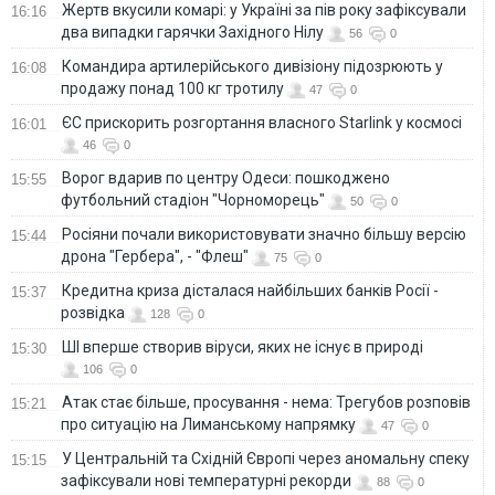
Жертв вкусили комарі: у Україні за пів року зафіксували
16:16
два випадки гарячки Західного Нілу
56
0
Командира артилерійського дивізіону підозрюють у
16:08
продажу понад 100 кг тротилу
47
0
ЄС прискорить розгортання власного Starlink у космосі
16:01
46
0
Ворог вдарив по центру Одеси: пошкоджено
15:55
футбольний стадіон "Чорноморець"
50
0
Росіяни почали використовувати значно більшу версію
15:44
дрона "Гербера", - "Флеш"
75
0
Кредитна криза дісталася найбільших банків Росії -
15:37
розвідка
128
0
ШІ вперше створив віруси, яких не існує в природі
15:30
106
0
Атак стає більше, просування - нема: Трегубов розповів
15:21
про ситуацію на Лиманському напрямку
47
0
У Центральній та Східній Європі через аномальну спеку
15:15
зафіксували нові температурні рекорди
88
0