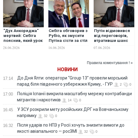
"Дух Анкориджа"
Сибіга обговорив з
Путін відмовився
мертвий: Сибіга
Рубіо, як змусити
від переговорів,
пояснив, який урок
Путіна сісти за стіл
втративши шанс
має засвоїти Росія
переговорів
вийти з провальної
28.06.2026
16.06.2026
07.06.2026
для нього війни, -
Сибіга
Правила коментування ! »
НОВИНИ
До Дня Ялти: оператори “Group 13” провели морський
17:14
парад біля південного узбережжя Криму, - ГУР
2
0
Поліція Іспанії викрила масштабну мережу контрабанди
17:00
мігрантів і наркотиків
14
0
У ЗСУ розкрили мету російських ДРГ на Вовчанському
16:45
напрямку
32
0
Після ударів по НПЗ у Росії хочуть знизити вимоги до
16:32
якості авіапального — росЗМІ
32
0