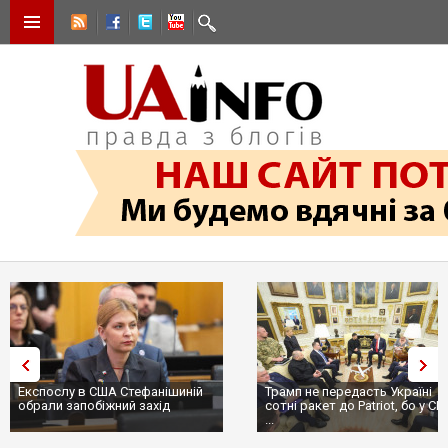
Експослу в США Стефанішиній
Трамп не передасть Україні
обрали запобіжний захід
сотні ракет до Patriot, бо у С
...