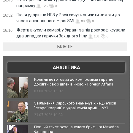
16:45
напрямку
125
0
Після ударів по НПЗ у Росії хочуть знизити вимоги до
16:32
якості авіапального — росЗМІ
80
0
Жертв вкусили комарі: у Україні за пів року зафіксували
16:16
два випадки гарячки Західного Нілу
138
0
БІЛЬШЕ
АНАЛІТИКА
Кремль не готовий до компромісів і прагне
досягти своїх цілей війною, - Foreign Affairs
03.08.2026 13:02
Звільнення Сирського знаменує кінець епохи
"старої гвардії" в українській армії — NYT
23.07.2026 10:32
Повний текст резонансного брифінга Михайла
Федорова