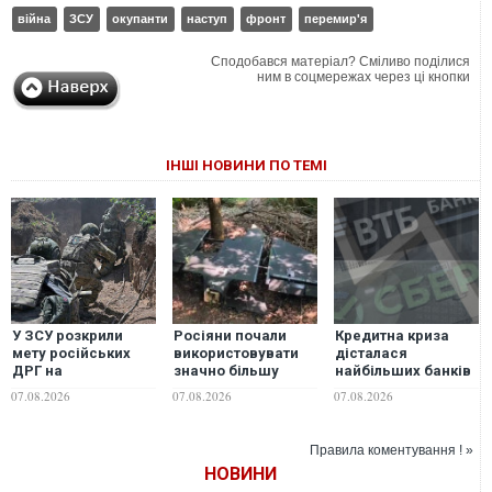
війна
ЗСУ
окупанти
наступ
фронт
перемир'я
Сподобався матеріал? Сміливо поділися
ним в соцмережах через ці кнопки
ІНШІ НОВИНИ ПО ТЕМІ
У ЗСУ розкрили
Росіяни почали
Кредитна криза
мету російських
використовувати
дісталася
ДРГ на
значно більшу
найбільших банків
Вовчанському
версію дрона
Росії - розвідка
07.08.2026
07.08.2026
07.08.2026
напрямку
"Гербера", - "Флеш"
Правила коментування ! »
НОВИНИ