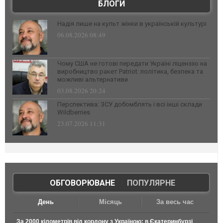
БЛОГИ
Надія лише на культ жінки в українській культурі
06.08.2026 08:49
Чому США не готові передати Україні ліцензію на
виробництво ракет Patriot: політика, безпека та
можливі альтернативи
03.08.2026 20:24
Перспектива: ЗСУ добомблять і всі інші склади
Wildberries
23.07.2026 11:31
ОБГОВОРЮВАНЕ
|
ПОПУЛЯРНЕ
День
Місяць
За весь час
За 2000 кілометрів від кордону з Україною: в Єкатеринбурзі