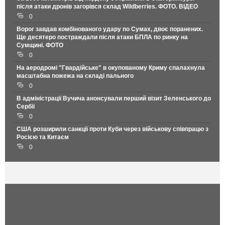
після атаки дронів загорівся склад Wildberries. ФОТО. ВІДЕО
0
Ворог завдав комбінованого удару по Сумах, двоє поранених.
Ще десятеро постраждали після атаки БПЛА по ринку на
Сумщині. ФОТО
0
На аеродромі "Гвардійське" в окупованому Криму спалахнула
масштабна пожежа на складі пального
0
В адміністрації Вучича анонсували перший візит Зеленського до
Сербії
0
США розширили санкції проти Куби через військову співпрацю з
Росією та Китаєм
0