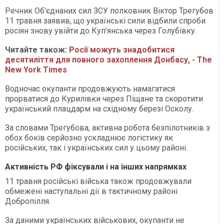
Речник Об'єднаних сил ЗСУ полковник Віктор Трегубов
11 травня заявив, що українські сили відбили спроби
росіян знову увійти до Куп’янська через Голубівку.
Читайте також:
Росії можуть знадобитися
десятиліття для повного захоплення Донбасу, - The
New York Times
Водночас окупанти продовжують намагатися
прорватися до Курилівки через Піщане та скоротити
український плацдарм на східному березі Осколу.
За словами Трегубова, активна робота безпілотників з
обох боків серйозно ускладнює логістику як
російських, так і українських сил у цьому районі.
Активність РФ фіксували і на інших напрямках
11 травня російські війська також продовжували
обмежені наступальні дії в тактичному районі
Добропілля.
За даними українських військових, окупанти не