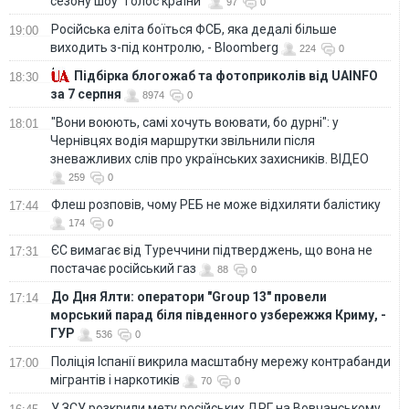
сезону шоу "Голос країни"
97
0
Російська еліта боїться ФСБ, яка дедалі більше
19:00
виходить з-під контролю, - Bloomberg
224
0
Підбірка блогожаб та фотоприколів від UAINFO
18:30
за 7 серпня
8974
0
"Вони воюють, самі хочуть воювати, бо дурні": у
18:01
Чернівцях водія маршрутки звільнили після
зневажливих слів про українських захисників. ВІДЕО
259
0
Флеш розповів, чому РЕБ не може відхиляти балістику
17:44
174
0
ЄС вимагає від Туреччини підтверджень, що вона не
17:31
постачає російський газ
88
0
До Дня Ялти: оператори "Group 13" провели
17:14
морський парад біля південного узбережжя Криму, -
ГУР
536
0
Поліція Іспанії викрила масштабну мережу контрабанди
17:00
мігрантів і наркотиків
70
0
У ЗСУ розкрили мету російських ДРГ на Вовчанському