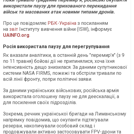
використали паузу для прихованого перекидання
військ та масованих атак новими типами дронів.
Про це повідомляє
РБК-Україна
з посиланням
на
звіт
Інституту вивчення війни (ISW), інформує
UAINFO.org
.
Росія використала паузу для перегрупування
Як вказали аналітики, в останній день "перемир’я" (з 9
по 11 травня) бойові дії не припинялися, хоча їхня
інтенсивність дещо знизилася. За даними супутникової
системи NASA FIRMS, пожежі та обстріли тривали по
всій лінії фронту, попри політичні заяви.
За даними українських військових, російська армія
використала оголошену паузу не для деескалації, а
для посилення своїх підрозділів.
Зокрема, речник української бригади на Лиманському
напрямку повідомив, що окупанти підтягували
резерви, накопичували особовий склад і
продовжували активно застосовувати FPV-дрони та