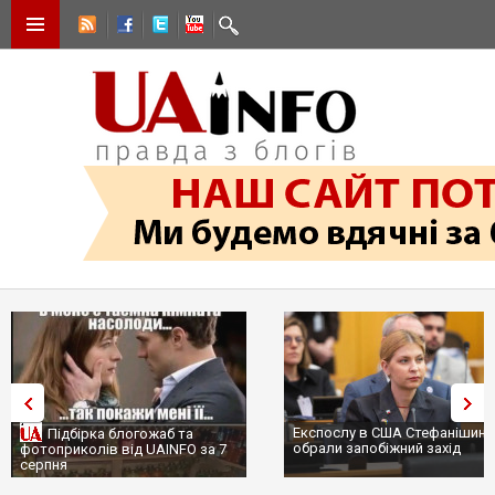
Експослу в США Стефанішиній
Підбірка блогожаб та
обрали запобіжний захід
фотоприколів від UAINFO за 7
серпня