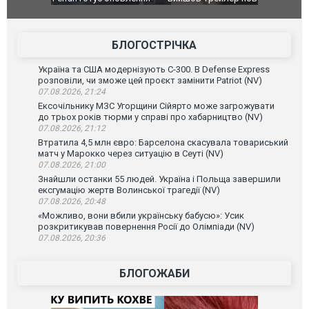
фільму "Афера Томаса Крауна"
перемовин
БЛОГОСТРІЧКА
Україна та США модернізують С-300. В Defense Express
розповіли, чи зможе цей проєкт замінити Patriot (NV)
07.08.2026, 21:24
Ексочільнику МЗС Угорщини Сійярто може загрожувати
до трьох років тюрми у справі про хабарництво (NV)
07.08.2026, 21:12
Втратила 4,5 млн євро: Барселона скасувала товариський
матч у Марокко через ситуацію в Сеуті (NV)
07.08.2026, 21:00
Знайшли останки 55 людей. Україна і Польща завершили
ексгумацію жертв Волинської трагедії (NV)
07.08.2026, 20:48
«Можливо, вони вбили українську бабусю»: Усик
розкритикував повернення Росії до Олімпіади (NV)
07.08.2026, 20:36
БЛОГОЖАБИ