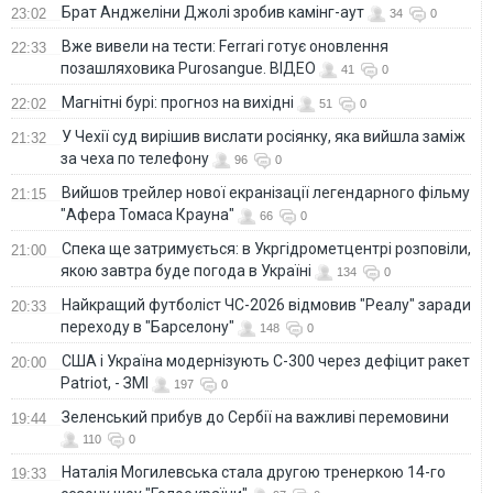
Брат Анджеліни Джолі зробив камінг-аут
23:02
34
0
Вже вивели на тести: Ferrari готує оновлення
22:33
позашляховика Purosangue. ВІДЕО
41
0
Магнітні бурі: прогноз на вихідні
22:02
51
0
У Чехії суд вирішив вислати росіянку, яка вийшла заміж
21:32
за чеха по телефону
96
0
Вийшов трейлер нової екранізації легендарного фільму
21:15
"Афера Томаса Крауна"
66
0
Спека ще затримується: в Укргідрометцентрі розповіли,
21:00
якою завтра буде погода в Україні
134
0
Найкращий футболіст ЧС-2026 відмовив "Реалу" заради
20:33
переходу в "Барселону"
148
0
США і Україна модернізують С-300 через дефіцит ракет
20:00
Patriot, - ЗМІ
197
0
Зеленський прибув до Сербії на важливі перемовини
19:44
110
0
Наталія Могилевська стала другою тренеркою 14-го
19:33