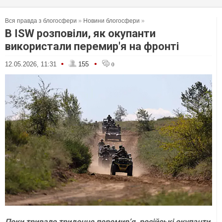
Вся правда з блогосфери
»
Новини блогосфери
»
В ISW розповіли, як окупанти
використали перемир'я на фронті
•
•
12.05.2026, 11:31
155
0
Поки тривало триденне перемирʼя, російські окупанти