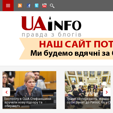
Експослу в США Стефанішиній
Трамп не передасть Україні
вручили нову підозру та
сотні ракет до Patriot, бо у С
обирають...
...