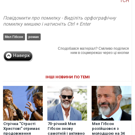
ТСН
Повідомити про помилку - Виділіть орфографічну
помилку мишею і натисніть Ctrl + Enter
Мел Гібсон
роман
Сподобався матеріал? Сміливо поділися
ним в соцмережах через ці кнопки
ІНШІ НОВИНИ ПО ТЕМІ
Стрічка "Страсті
70-річний Мел
Мел Гібсон
Христові" отримає
Гібсон знову
розійшовся з
продовження
самотній і активно
молодшою на 34