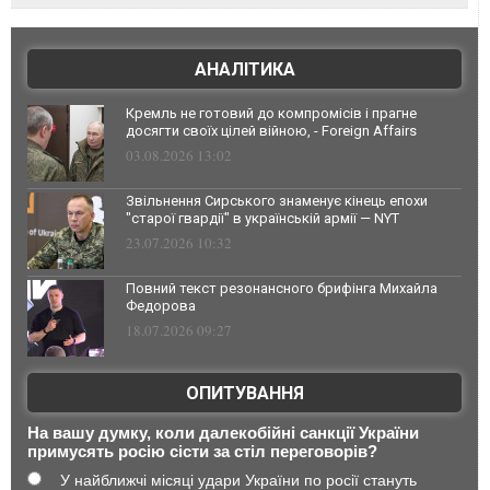
АНАЛІТИКА
Кремль не готовий до компромісів і прагне
досягти своїх цілей війною, - Foreign Affairs
03.08.2026 13:02
Звільнення Сирського знаменує кінець епохи
"старої гвардії" в українській армії — NYT
23.07.2026 10:32
Повний текст резонансного брифінга Михайла
Федорова
18.07.2026 09:27
ОПИТУВАННЯ
На вашу думку, коли далекобійні санкції України
примусять росію сісти за стіл переговорів?
У найближчі місяці удари України по росії стануть