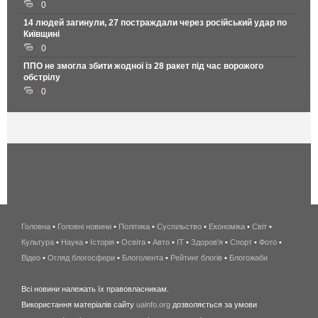
0
14 людей загинули, 27 постраждали через російський удар по
Київщині
0
ППО не змогла збити жодної із 28 ракет під час ворожого
обстрілу
0
Головна
•
Головні новини
•
Політика
•
Суспільство
•
Економіка
беспроводной
•
Світ
•
Культура
•
Наука
•
Історія
•
Освіта
•
Авто
•
IT
•
Здоров'я
интернет
•
Спорт
•
Фото
•
Відео
•
Огляд блогосфери
•
Блоголента
•
Рейтинг блогів
киев
•
Блогожаби
и
Всі новини належать їх правовласникам.
область
Використання матеріалів сайту
uainfo.org
дозволяється за умови
wimax