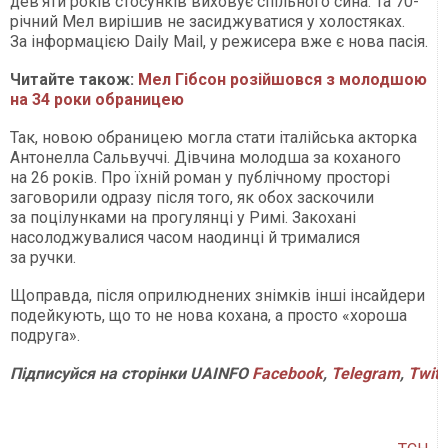
дев’яти років стосунків виховує спільного сина. Та 70-
річний Мел вирішив не засиджуватися у холостяках.
За інформацією Daily Mail, у режисера вже є нова пасія.
Читайте також:
Мел Гібсон розійшовся з молодшою
на 34 роки обраницею
Так, новою обраницею могла стати італійська акторка
Антонелла Сальвуччі. Дівчина молодша за коханого
на 26 років. Про їхній роман у публічному просторі
заговорили одразу після того, як обох заскочили
за поцілунками на прогулянці у Римі. Закохані
насолоджувалися часом наодинці й трималися
за ручки.
Щоправда, після оприлюднених знімків інші інсайдери
подейкують, що то не нова кохана, а просто «хороша
подруга».
Підписуйся
на
сторінки
UAINFO
Facebook
,
Telegram
,
Twitt