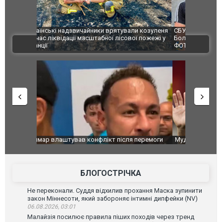
и козуленя
СБУ за сприяння Нацполіції та правоохоронців
Росіяни ат
ї пожежі у
Болгарії затримала міжнародного наркобарона.
одна людин
ВІДЕО
ФОТО
перемоги
Мудрик провів перший матч за "Челсі" після
Українські
допінгової дискваліфікації. ВІДЕО
під час лік
Франції
БЛОГОСТРІЧКА
Не переконали. Суддя відхилив прохання Маска зупинити
закон Міннесоти, який забороняє інтимні дипфейки (NV)
06.08.2026, 03:01
Малайзія посилює правила піших походів через тренд