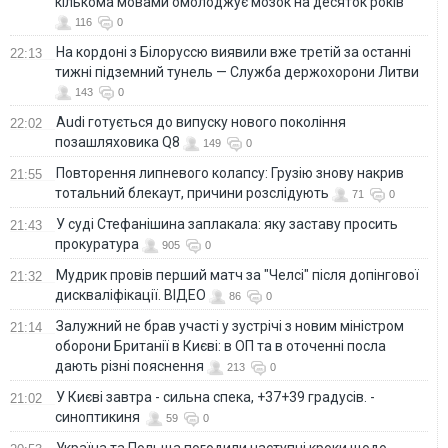
кількома мовами омолоджує мозок на десяток років
116
0
На кордоні з Білоруссю виявили вже третій за останні
22:13
тижні підземний тунель — Служба держохорони Литви
143
0
Audi готується до випуску нового покоління
22:02
позашляховика Q8
149
0
Повторення липневого колапсу: Грузію знову накрив
21:55
тотальний блекаут, причини розслідують
71
0
У суді Стефанішина заплакала: яку заставу просить
21:43
прокуратура
905
0
Мудрик провів перший матч за "Челсі" після допінгової
21:32
дискваліфікації. ВІДЕО
86
0
Залужний не брав участі у зустрічі з новим міністром
21:14
оборони Британії в Києві: в ОП та в оточенні посла
дають різні пояснення
213
0
У Києві завтра - сильна спека, +37+39 градусів. -
21:02
синоптикиня
59
0
Україна та Польща погодили наступні кроки щодо