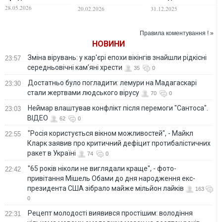
шукає собі молоду
роки обраницею
28.05.2026
20.02.2026
31.12.2025
жінку: хоче ще
одну дитину, - ЗМІ
Правила коментування ! »
НОВИНИ
Зміна вірувань: у кар'єрі епохи вікінгів знайшли рідкісні
23:57
середньовічні кам’яні хрести
35
0
Достатньо було погладити: лемури на Мадагаскарі
23:30
стали жертвами людського вірусу
70
0
Неймар влаштував конфлікт після перемоги "Сантоса".
23:03
ВІДЕО
62
0
"Росія користується вікном можливостей", - Майкл
22:55
Кларк заявив про критичний дефіцит протибалістичних
ракет в Україні
74
0
"65 років ніколи не виглядали краще", - фото-
22:42
привітання Мішель Обами до дня народження екс-
президента США зібрало майже мільйон лайків
163
0
Рецепт молодості виявився простішим: володіння
22:31