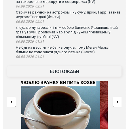
на «скорочені» маршрути в соцмережах (NV)
06.08.2026, 02:31
Отримає рахунок на астрономічну суму: принц Гаррі зазнав
чергової невдачі (Факти)
06.08.2026, 02:01
«І суддю лупцювали, і між собою билися». Українець, який
грає у Грузії, розпочав кар'єру під чужим прізвищем у
сільському футболі (NV)
06.08.2026, 01:31
Не був на весіллі, не бачив онуків: чому Меган Маркл
більше не хоче знати рідного батька (Факти)
06.08.2026, 01:01
БЛОГОЖАБИ