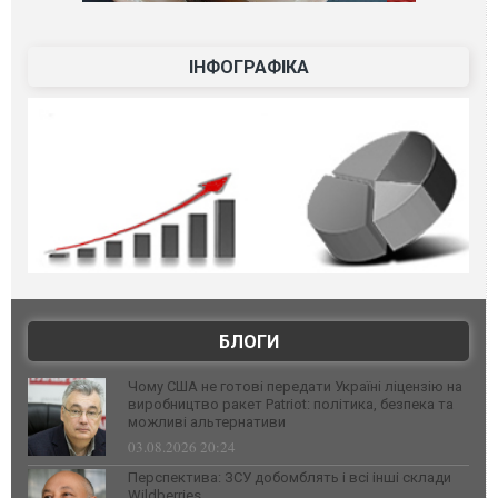
ІНФОГРАФІКА
БЛОГИ
Чому США не готові передати Україні ліцензію на
виробництво ракет Patriot: політика, безпека та
можливі альтернативи
03.08.2026 20:24
Перспектива: ЗСУ добомблять і всі інші склади
Wildberries