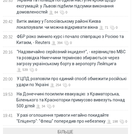
20:53
ексгумацій: у Львові підбили підсумки виконання
домовленостей
84
0
Витік аміаку у Голосіївському районі Києва
20:42
локалізували: чи можна відкривати вікна
71
0
ФБР різко змінило курс і почало співпрацю з Росією та
20:32
Китаєм, - Reuters
394
0
"Надзвичайно серйозний інцидент", - керівництво МВС
20:16
та розвідка Німеччини терміново збираються через
загрозу українському борту в аеропорту Лейпцига
539
0
У ЦПД розповіли про єдиний спосіб обмежити російські
20:00
удари по Україні
254
0
На Донеччині посилили евакуацію: з Краматорська,
19:53
Біленького та Красноторки примусово вивезуть понад
500 дітей
34
0
У разі оголошення тривоги негайно покидайте
19:41
"Епіцентр": "Флеш" попередив про небезпеку
198
0
БІЛЬШЕ