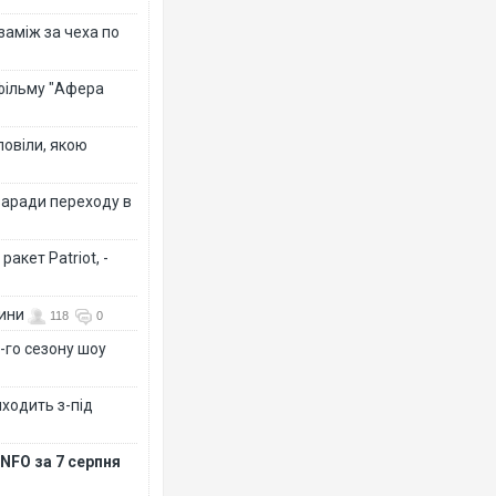
 заміж за чеха по
 фільму "Афера
повіли, якою
заради переходу в
акет Patriot, -
вини
118
0
-го сезону шоу
иходить з-під
NFO за 7 серпня