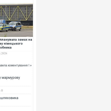
Ворог завдав комбінованого уд
двоє поранених. Ще десятеро 
планувала замах на
після атаки БПЛА по ринку на С
ву німецького
обника
пілотників, - ЗМІ
8.2026
вила коментування ! »
ву мармурову
0
зашляховика
Вже вивели на тести: Ferrari го
позашляховика Purosangue. ВІ