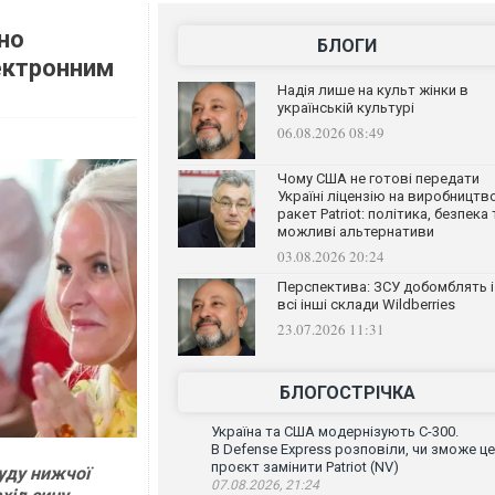
но
БЛОГИ
лектронним
Надія лише на культ жінки в
українській культурі
06.08.2026 08:49
Чому США не готові передати
Україні ліцензію на виробництв
ракет Patriot: політика, безпека 
можливі альтернативи
03.08.2026 20:24
Перспектива: ЗСУ добомблять і
всі інші склади Wildberries
23.07.2026 11:31
БЛОГОСТРІЧКА
Україна та США модернізують С-300.
В Defense Express розповіли, чи зможе ц
проєкт замінити Patriot (NV)
суду нижчої
07.08.2026, 21:24