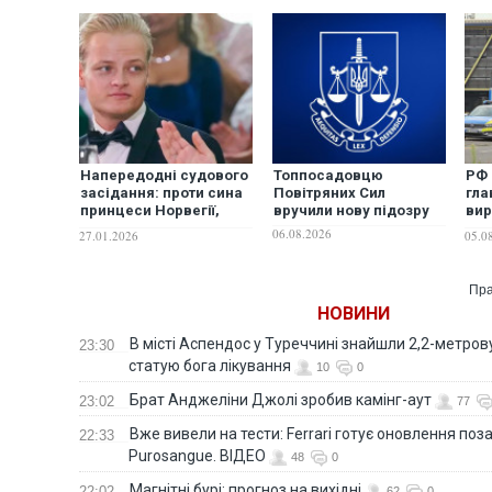
Напередодні судового
Топпосадовцю
РФ 
засідання: проти сина
Повітряних Сил
гла
принцеси Норвегії,
вручили нову підозру
вир
підозрюваного у
без
06.08.2026
27.01.2026
05.0
сексуальному насиллі,
висунули нові
звинувачення
Пра
НОВИНИ
В місті Аспендос у Туреччині знайшли 2,2-метро
23:30
статую бога лікування
10
0
Брат Анджеліни Джолі зробив камінг-аут
23:02
77
Вже вивели на тести: Ferrari готує оновлення по
22:33
Purosangue. ВІДЕО
48
0
Магнітні бурі: прогноз на вихідні
22:02
62
0