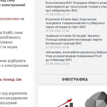
хід сину
Ексочільнику МЗС Угорщини Сійярто мож
а електронний
загрожувати до трьох років тюрми у спр
про хабарництво (NV)
07.08.2026, 21:12
осиланням
на
Втратила 4,5 млн євро: Барселона
скасувала товариський матч у Марокко
через ситуацію в Сеуті (NV)
07.08.2026, 21:00
 Хойбі, сина
Знайшли останки 55 людей. Україна і
запобіжного
Польща завершили ексгумацію жертв
туванні
Волинської трагедії (NV)
і та інших
07.08.2026, 20:48
«Можливо, вони вбили українську бабусю
Усик розкритикував повернення Росії
до Олімпіади (NV)
вжив відбувати
07.08.2026, 20:36
ю з електронним
.
ь понад сім
ІНФОГРАФІКА
й суд відхилили
зики рецидивних
порушував