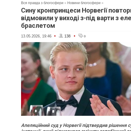
Вся правда з блогосфери
»
Новини блогосфери
»
Сину кронпринцеси Норвегії повтор
відмовили у виході з-під варти з е
браслетом
•
•
13.05.2026, 19:46
138
0
Апеляційний суд у Норвегії підтвердив рішення 