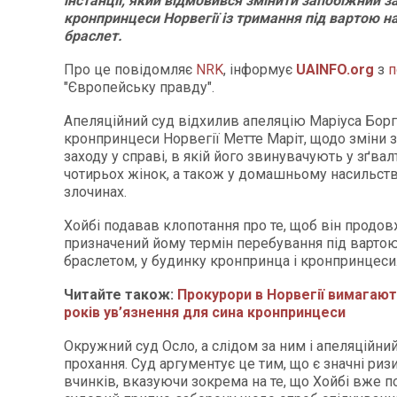
інстанції, який відмовився змінити запобіжний за
кронпринцеси Норвегії із тримання під вартою н
браслет.
Про це повідомляє
NRK
, інформує
UAINFO.org
з
п
"Європейську правду".
Апеляційний суд відхилив апеляцію Маріуса Борга
кронпринцеси Норвегії Метте Маріт, щодо зміни 
заходу у справі, в якій його звинувачують у зґвал
чотирьох жінок, а також у домашньому насильств
злочинах.
Хойбі подавав клопотання про те, щоб він продо
призначений йому термін перебування під варто
браслетом, у будинку кронпринца і кронпринцеси
Читайте також:
Прокурори в Норвегії вимагают
років ув’язнення для сина кронпринцеси
Окружний суд Осло, а слідом за ним і апеляційни
прохання. Суд аргументує це тим, що є значні ри
вчинків, вказуючи зокрема на те, що Хойбі вже 