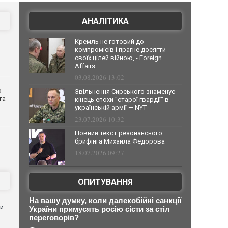
АНАЛІТИКА
Кремль не готовий до
компромісів і прагне досягти
своїх цілей війною, - Foreign
Affairs
03.08.2026 13:02
о
Звільнення Сирського знаменує
та
кінець епохи "старої гвардії" в
українській армії — NYT
23.07.2026 10:32
Повний текст резонансного
брифінга Михайла Федорова
18.07.2026 09:27
ОПИТУВАННЯ
На вашу думку, коли далекобійні санкції
ей
України примусять росію сісти за стіл
переговорів?