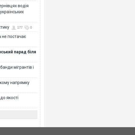
Чернівцях водія
 українських
стику
177
0
 не постачає
рський парад біля
банди мігрантів і
ькому напрямку
 до якості