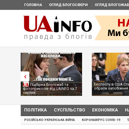
ГОЛОВНА
ОГЛЯД БЛОГОСФЕРИ
ОГЛЯД БЛОГОЖАБ
Експослу в США Ст
Підбірка блогожаб та
обрали запобіжний 
фотоприколів від UAINFO за 7
серпня
ПОЛІТИКА
СУСПІЛЬСТВО
ЕКОНОМІКА
Н
РОСІЙСЬКО-УКРАЇНСЬКА ВІЙНА
КОРОНАВІРУС COVID-19