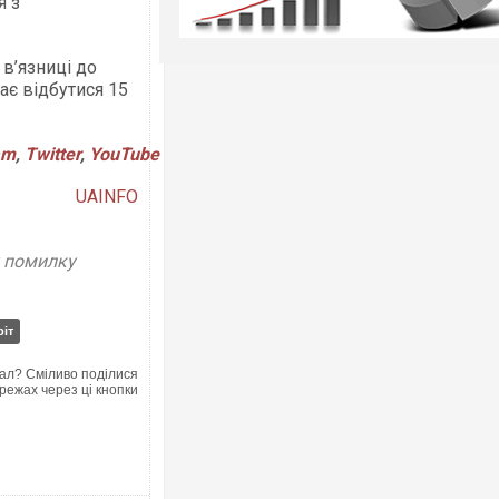
я з
в’язниці до
ає відбутися 15
am
,
Twitter
,
YouTube
UAINFO
у помилку
ріт
ал? Сміливо поділися
режах через ці кнопки