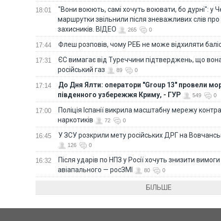
"Вони воюють, самі хочуть воювати, бо дурні": у 
18:01
маршрутки звільнили після зневажливих слів про
захисників. ВІДЕО
265
0
Флеш розповів, чому РЕБ не може відхиляти балі
17:44
ЄС вимагає від Туреччини підтверджень, що вона
17:31
російський газ
89
0
До Дня Ялти: оператори "Group 13" провели мо
17:14
південного узбережжя Криму, - ГУР
549
0
Поліція Іспанії викрила масштабну мережу контра
17:00
наркотиків
72
0
У ЗСУ розкрили мету російських ДРГ на Вовчанс
16:45
126
0
Після ударів по НПЗ у Росії хочуть знизити вимоги
16:32
авіапального — росЗМІ
80
0
БІЛЬШЕ