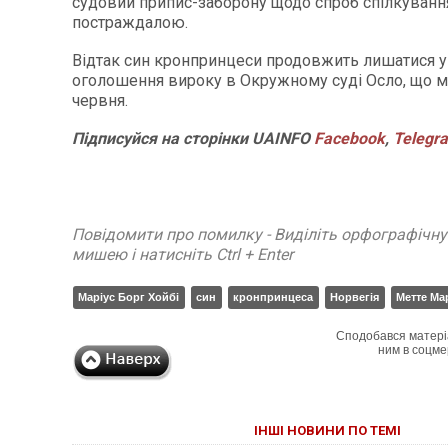
судовий припис-заборону щодо спроб спілкуванн
постраждалою.
Відтак син кронпринцеси продовжить лишатися у 
оголошення вироку в Окружному суді Осло, що м
червня.
Підписуйся
на
сторінки
UAINFO
Facebook
,
Telegr
Повідомити про помилку - Виділіть орфографічн
мишею і натисніть Ctrl + Enter
Маріус Борг Хойбі
син
кронпринцеса
Норвегія
Метте Ма
Сподобався матері
ним в соцме
ІНШІ НОВИНИ ПО ТЕМІ