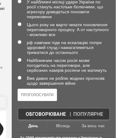
У найближчі місяці удари України по
е
росії стануть настільки болючими, що
аві
агресору доведеться поновити
перемовини
Цього року не варто чекати поновлення
переговорного процесу. А от наступного
- можливо все
рф навпаки піде на ескалацію попри
здоровий глузд і намагатиметься
триматися до останнього
Найближчим часом росія може
погодитись на переговори, але
»:
серйозних намірів росіяни не матимуть
Вже давно не роблю жодних прогнозів
щодо завершення війни
ОБГОВОРЮВАНЕ
|
ПОПУЛЯРНЕ
День
Місяць
За весь час