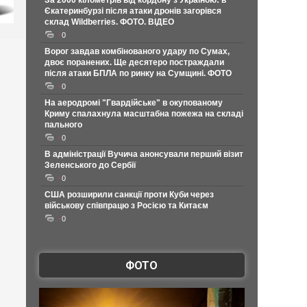
За 2000 кілометрів від кордону з Україною: в
Єкатеринбурзі після атаки дронів загорівся
склад Wildberries. ФОТО. ВІДЕО
0
Ворог завдав комбінованого удару по Сумах,
двоє поранених. Ще десятеро постраждали
після атаки БПЛА по ринку на Сумщині. ФОТО
0
На аеродромі "Гвардійське" в окупованому
Криму спалахнула масштабна пожежа на складі
пального
0
В адміністрації Вучича анонсували перший візит
Зеленського до Сербії
0
США розширили санкції проти Куби через
військову співпрацю з Росією та Китаєм
0
ФОТО