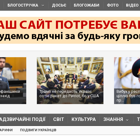
БЛОГОСТРІЧКА
ДОСЬЄ
БЛОГОЖАБИ
ФОТО
ВІДЕО
ефанішиній
Трамп не передасть Україні
Вибух у рес
захід
сотні ракет до Patriot, бо у США
ціллю був г
...
пр...
АДЗВИЧАЙНІ ПОДІЇ
СВІТ
КУЛЬТУРА
ЗНАННЯ
ТАРИФИ
ПОДВИГИ УКРАЇНЦІВ