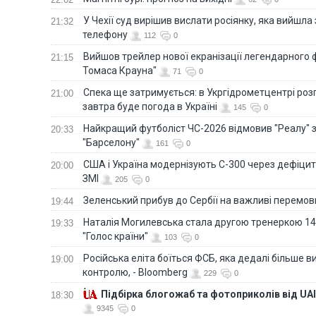
У Чехії суд вирішив вислати росіянку, яка вийшла
21:32
телефону
112
0
Вийшов трейлер нової екранізації легендарного
21:15
Томаса Крауна"
71
0
Спека ще затримується: в Укргідрометцентрі роз
21:00
завтра буде погода в Україні
145
0
Найкращий футболіст ЧС-2026 відмовив "Реалу" 
20:33
"Барселону"
161
0
США і Україна модернізують С-300 через дефіцит р
20:00
ЗМІ
205
0
Зеленський прибув до Сербії на важливі перемо
19:44
Наталія Могилевська стала другою тренеркою 14
19:33
"Голос країни"
103
0
Російська еліта боїться ФСБ, яка дедалі більше в
19:00
контролю, - Bloomberg
229
0
Підбірка блогожаб та фотоприколів від UAI
18:30
9345
0