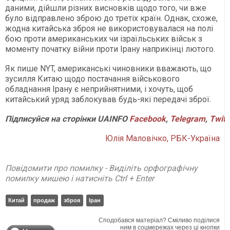
даними, дійшли різних висновків щодо того, чи вже
було відправлено зброю до третіх країн. Однак, схоже,
жодна китайська зброя не використовувалася на полі
бою проти американських чи ізраїльських військ з
моменту початку війни проти Ірану наприкінці лютого.
Як пише NYT, американські чиновники вважають, що
зусилля Китаю щодо постачання військового
обладнання Ірану є неприйнятними, і хочуть, щоб
китайський уряд заблокував будь-які передачі зброї.
Підписуйся
на
сторінки
UAINFO
Facebook
,
Telegram
,
Twitt
Юлія Маловічко, РБК-Україна
Повідомити про помилку - Виділіть орфографічну
помилку мишею і натисніть Ctrl + Enter
Китай
продаж
зброя
Іран
Сподобався матеріал? Сміливо поділися
ним в соцмережах через ці кнопки