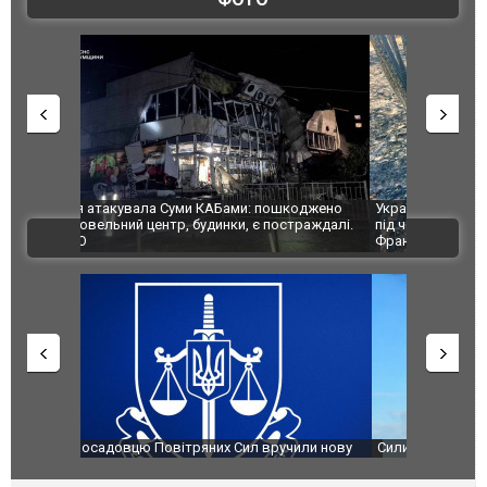
шкоджено
Українські надзвичайники врятували козуленя
СБУ за спр
траждалі.
під час ліквідації масштабної лісової пожежі у
Болгарії з
ВІДЕО
Франції
ФОТО
чили нову
Сили оборони уразили Ярославський НПЗ:
Неймар вла
губернатор регіону заявив про наймасштабнішу
"Сантоса".
атаку. ВІДЕО