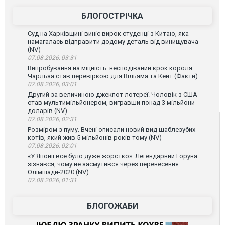
БЛОГОСТРІЧКА
Суд на Харківщині виніс вирок студенці з Китаю, яка
намагалась відправити додому деталь від винищувача
(NV)
07.08.2026, 03:31
Випробування на міцність: несподіваний крок короля
Чарльза став перевіркою для Вільяма та Кейт (Факти)
07.08.2026, 03:01
Другий за величиною джекпот лотереї. Чоловік з США
став мультимільйонером, вигравши понад 3 мільйони
доларів (NV)
07.08.2026, 02:31
Розміром з пуму. Вчені описали новий вид шаблезубих
котів, який жив 5 мільйонів років тому (NV)
07.08.2026, 02:01
«У Японії все було дуже жорстко». Легендарний Горуна
зізнався, чому не засмутився через перенесення
Олімпіади-2020 (NV)
07.08.2026, 01:31
БЛОГОЖАБИ