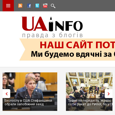
Експослу в США Стефанішиній
Трамп не передасть Україні
обрали запобіжний захід
сотні ракет до Patriot, бо у С
...