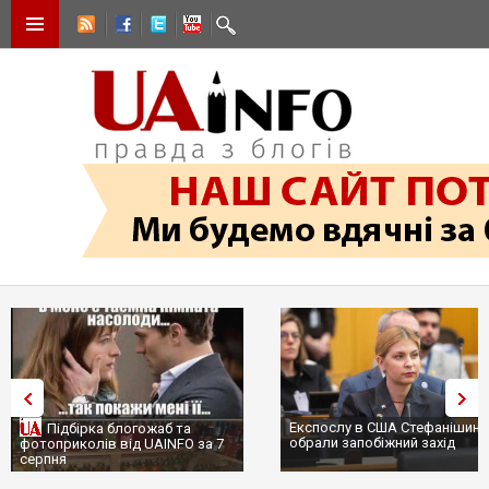
Експослу в США Стефанішині
Підбірка блогожаб та
обрали запобіжний захід
фотоприколів від UAINFO за 7
серпня