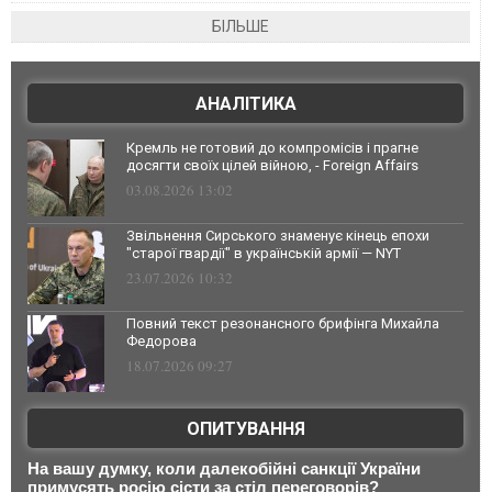
БІЛЬШЕ
АНАЛІТИКА
Кремль не готовий до компромісів і прагне
досягти своїх цілей війною, - Foreign Affairs
03.08.2026 13:02
Звільнення Сирського знаменує кінець епохи
"старої гвардії" в українській армії — NYT
23.07.2026 10:32
Повний текст резонансного брифінга Михайла
Федорова
18.07.2026 09:27
ОПИТУВАННЯ
На вашу думку, коли далекобійні санкції України
примусять росію сісти за стіл переговорів?