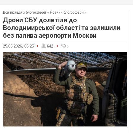
Вся правда з блогосфери
»
Новини блогосфери
»
Дрони СБУ долетіли до
Володимирської області та залишили
без палива аеропорти Москви
•
•
25.05.2026, 03:25
642
0