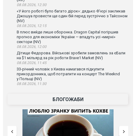
08.08.2026, 12:30
«У його роботі було багато дірок»: дядько Ф’юрі закликав
Джошуа провести ще один бій перед зустріччю з Тайсоном
(NV)
08.08.2026, 12:15
В плюс вийде лише оборонка. Dragon Capital погіршив
прогноз для економіки України — впадуть усі «мирні»
сектори (NV)
08.08.2026, 12:00
Дітище Федорова. Військові зробили замовлень за єБали
на $1 мільярд за рік роботи Brave1 Market (NV)
08.08.2026, 11:45
33-річний чоловік з Києва намагався підкупити
прикордонника, щоб потрапити на концерт The Weeknd
у Польщі (NV)
08.08.2026, 11:30
БЛОГОЖАБИ