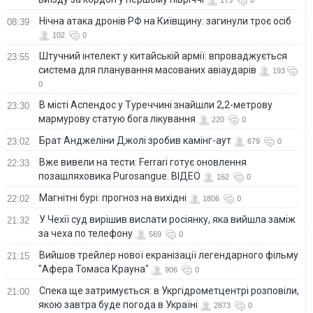
173
0
Нічна атака дронів РФ на Київщину: загинули троє осіб
08:39
102
0
Штучний інтелект у китайській армії: впроваджується
23:55
система для планування масованих авіаударів
193
0
В місті Аспендос у Туреччині знайшли 2,2-метрову
23:30
мармурову статую бога лікування
220
0
Брат Анджеліни Джолі зробив камінг-аут
23:02
679
0
Вже вивели на тести: Ferrari готує оновлення
22:33
позашляховика Purosangue. ВІДЕО
162
0
Магнітні бурі: прогноз на вихідні
22:02
1806
0
У Чехії суд вирішив вислати росіянку, яка вийшла заміж
21:32
за чеха по телефону
569
0
Вийшов трейлер нової екранізації легендарного фільму
21:15
"Афера Томаса Крауна"
906
0
Спека ще затримується: в Укргідрометцентрі розповіли,
21:00
якою завтра буде погода в Україні
2873
0