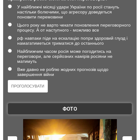
У найближчі місяці удари України по росії стануть
настільки болючими, що агресору доведеться
поновити перемовини
Цього року не варто чекати поновлення переговорного
процесу. А от наступного - можливо все
рф навпаки піде на ескалацію попри здоровий глузд і
намагатиметься триматися до останнього
Найближчим часом росія може погодитись на
переговори, але серйозних намірів росіяни не
матимуть
Вже давно не роблю жодних прогнозів щодо
завершення війни
ФОТО