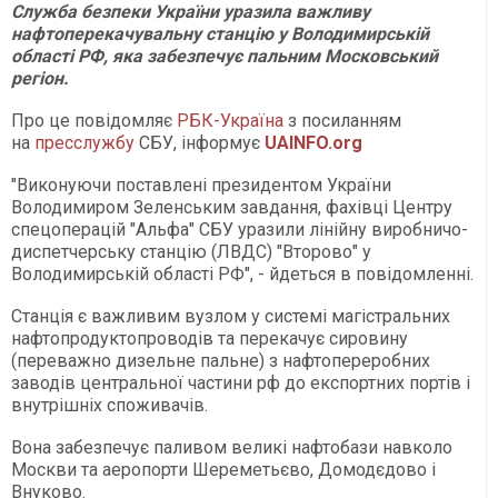
Служба безпеки України уразила важливу
нафтоперекачувальну станцію у Володимирській
області РФ, яка забезпечує пальним Московський
регіон.
Про це повідомляє
РБК-Україна
з посиланням
на
пресслужбу
СБУ, інформує
UAINFO.org
"Виконуючи поставлені президентом України
Володимиром Зеленським завдання, фахівці Центру
спецоперацій "Альфа" СБУ уразили лінійну виробничо-
диспетчерську станцію (ЛВДС) "Второво" у
Володимирській області РФ", - йдеться в повідомленні.
Станція є важливим вузлом у системі магістральних
нафтопродуктопроводів та перекачує сировину
(переважно дизельне пальне) з нафтопереробних
заводів центральної частини рф до експортних портів і
внутрішніх споживачів.
Вона забезпечує паливом великі нафтобази навколо
Москви та аеропорти Шереметьєво, Домодєдово і
Внуково.