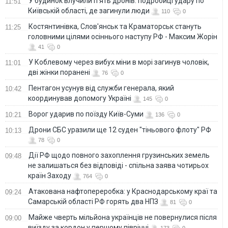
У будинок влучили п'ять дронів: подробиці удару по
11:51
Київській області, де загинули люди
110
0
Костянтинівка, Слов'янськ та Краматорськ стануть
11:25
головними цілями осіннього наступу РФ - Максим Жорін
41
0
У Коблевому через вибух міни в морі загинув чоловік,
11:01
дві жінки поранені
76
0
Пентагон усунув від служби генерала, який
10:42
координував допомогу Україні
145
0
Ворог ударив по поїзду Київ-Суми
10:21
136
0
Дрони СБС уразили ще 12 суден "тіньового флоту" РФ
10:13
78
0
Дії РФ щодо повного захоплення грузинських земель
09:48
не залишаться без відповіді - спільна заява чотирьох
країн Заходу
764
0
Атакована нафтопереробка: у Краснодарському краї та
09:24
Самарській області РФ горять два НПЗ
81
0
Майже чверть мільйона українців не повернулися після
09:00
виїзду за кордон у першому півріччі