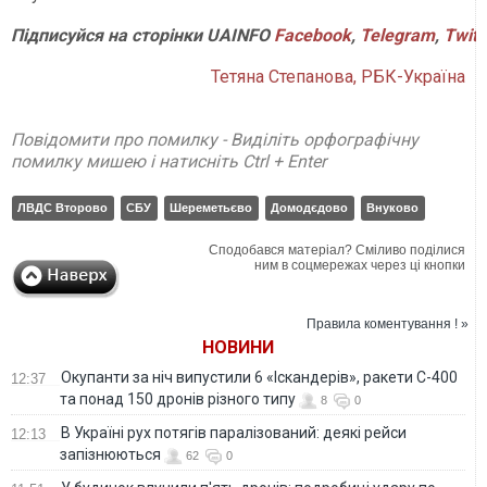
Підписуйся
на
сторінки
UAINFO
Facebook
,
Telegram
,
Twitt
Тетяна Степанова, РБК-Україна
Повідомити про помилку - Виділіть орфографічну
помилку мишею і натисніть Ctrl + Enter
ЛВДС Второво
СБУ
Шереметьєво
Домодєдово
Внуково
Сподобався матеріал? Сміливо поділися
ним в соцмережах через ці кнопки
Правила коментування ! »
НОВИНИ
Окупанти за ніч випустили 6 «Іскандерів», ракети С-400
12:37
та понад 150 дронів різного типу
8
0
В Україні рух потягів паралізований: деякі рейси
12:13
запізнюються
62
0