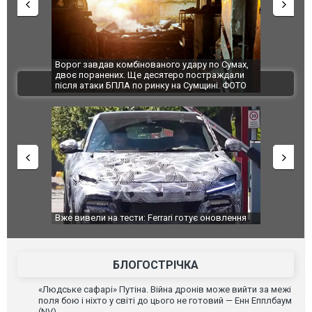
по Сумах,
За 2000 кілометрів від кордону з Україною: в
"Мої іграш
траждали
Єкатеринбурзі після атаки дронів загорівся
суперкарів
ВІДЕО
ині. ФОТО
склад Wildberries. ФОТО. ВІДЕО
оновлення
Вийшов трейлер нової екранізації легендарного
Зеленський
фільму "Афера Томаса Крауна"
перемовин
БЛОГОСТРІЧКА
«Людське сафарі» Путіна. Війна дронів може вийти за межі
поля бою і ніхто у світі до цього не готовий — Енн Епплбаум
(NV)