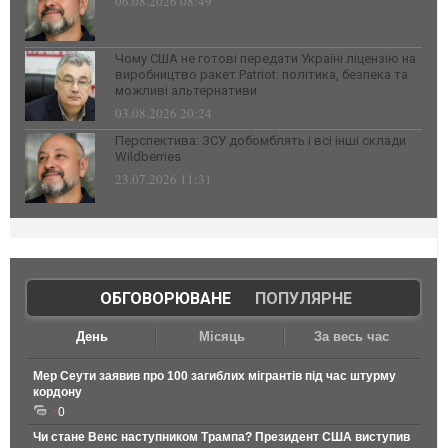
06.08.2026 08:49
Чому США не готові передати Україні ліцензію на
виробництво ракет Patriot: політика, безпека та
можливі альтернативи
03.08.2026 20:24
Перспектива: ЗСУ добомблять і всі інші склади
Wildberries
23.07.2026 11:31
ОБГОВОРЮВАНЕ
|
ПОПУЛЯРНЕ
День
Місяць
За весь час
Мер Сеути заявив про 100 загиблих мігрантів під час штурму
кордону
0
Чи стане Венс наступником Трампа? Президент США виступив