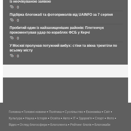
із неочікуваною заявою
0
Підбірка блогожаб та фотоприколів від UAINFO за 7 серпня
0
Пробитий один із найзахищеніших районів: Плетенчук
прокоментував удар по кораблях ФСБ у Керчі
0
У Москві пролунав потужний вибух: стіни та вікна тремтіли по
всьому місту
0
Головна
•
Головні новини
•
Політика
•
Суспільство
•
Економіка
беспроводной
•
Світ
•
Культура
•
Наука
•
Історія
•
Освіта
•
Авто
•
IT
•
Здоров'я
интернет
•
Спорт
•
Фото
•
Відео
•
Огляд блогосфери
•
Блоголента
•
Рейтинг блогів
киев
•
Блогожаби