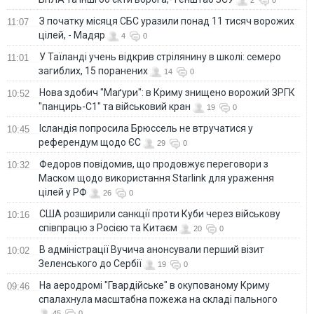
З початку місяця СБС уразили понад 11 тисяч ворожих
11:07
цілей, - Мадяр
4
0
У Таїланді учень відкрив стрілянину в школі: семеро
11:01
загиблих, 15 поранених
14
0
Нова здобич "Маґури": в Криму знищено ворожий ЗРГК
10:52
"панцирь-С1" та військовий кран
19
0
Ісландія попросила Брюссель не втручатися у
10:45
референдум щодо ЄС
29
0
Федоров повідомив, що продовжує переговори з
10:32
Маском щодо використання Starlink для ураження
цілей у РФ
26
0
США розширили санкції проти Куби через військову
10:16
співпрацю з Росією та Китаєм
20
0
В адміністрації Вучича анонсували перший візит
10:02
Зеленського до Сербії
19
0
На аеродромі "Гвардійське" в окупованому Криму
09:46
спалахнула масштабна пожежа на складі пального
45
0