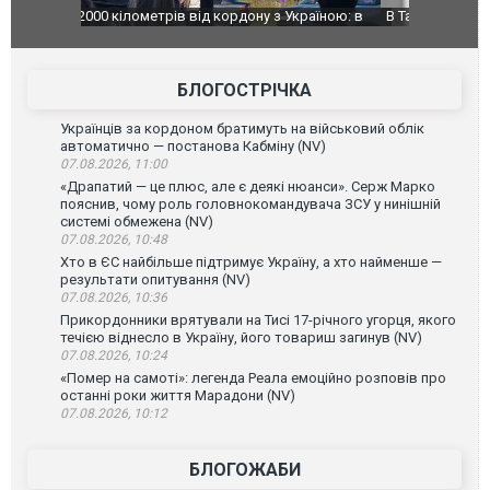
країною: в
В Таїланді футболіст загинув від удару
Топпосадов
агорівся
блискавки під час матчу: ще 12 людей
підозру
постраждали. ВІДЕО
БЛОГОСТРІЧКА
Українців за кордоном братимуть на військовий облік
автоматично — постанова Кабміну (NV)
07.08.2026, 11:00
«Драпатий — це плюс, але є деякі нюанси». Серж Марко
пояснив, чому роль головнокомандувача ЗСУ у нинішній
системі обмежена (NV)
07.08.2026, 10:48
Хто в ЄС найбільше підтримує Україну, а хто найменше —
результати опитування (NV)
07.08.2026, 10:36
Прикордонники врятували на Тисі 17-річного угорця, якого
течією віднесло в Україну, його товариш загинув (NV)
07.08.2026, 10:24
«Помер на самоті»: легенда Реала емоційно розповів про
останні роки життя Марадони (NV)
07.08.2026, 10:12
БЛОГОЖАБИ