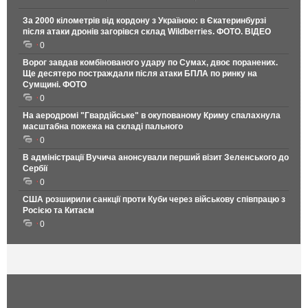
За 2000 кілометрів від кордону з Україною: в Єкатеринбурзі
після атаки дронів загорівся склад Wildberries. ФОТО. ВІДЕО
0
Ворог завдав комбінованого удару по Сумах, двоє поранених.
Ще десятеро постраждали після атаки БПЛА по ринку на
Сумщині. ФОТО
0
На аеродромі "Гвардійське" в окупованому Криму спалахнула
масштабна пожежа на складі пального
0
В адміністрації Вучича анонсували перший візит Зеленського до
Сербії
0
США розширили санкції проти Куби через військову співпрацю з
Росією та Китаєм
0