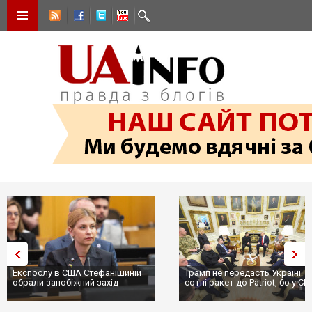
Експослу в США Стефанішиній
Трамп не передасть Україні
обрали запобіжний захід
сотні ракет до Patriot, бо у С
...