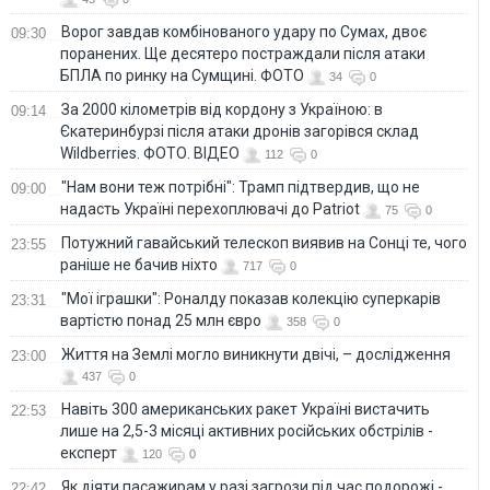
Ворог завдав комбінованого удару по Сумах, двоє
09:30
поранених. Ще десятеро постраждали після атаки
БПЛА по ринку на Сумщині. ФОТО
34
0
За 2000 кілометрів від кордону з Україною: в
09:14
Єкатеринбурзі після атаки дронів загорівся склад
Wildberries. ФОТО. ВІДЕО
112
0
"Нам вони теж потрібні": Трамп підтвердив, що не
09:00
надасть Україні перехоплювачі до Patriot
75
0
Потужний гавайський телескоп виявив на Сонці те, чого
23:55
раніше не бачив ніхто
717
0
"Мої іграшки": Роналду показав колекцію суперкарів
23:31
вартістю понад 25 млн євро
358
0
Життя на Землі могло виникнути двічі, – дослідження
23:00
437
0
Навіть 300 американських ракет Україні вистачить
22:53
лише на 2,5-3 місяці активних російських обстрілів -
експерт
120
0
Як діяти пасажирам у разі загрози під час подорожі -
22:42