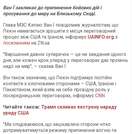
Ван Ї закликає до припинення бойових дій і
просування до миру на Близькому Сході.
Глава МЗС Китаю Ван Ї повідомив журналістам, що
Пекін намагається зрушити з місця переговорний
процес між США та Іраном, інформує
UAINFO.org
з
посиланням
на ZN.ua.
"Вирішення давніх суперечок — це не завдання одного
дня, але кожен крок уперед у переговорах дає промінь
надії на мир", — сказав Ван Ї.
Він також зазначив, що Пекін підтримує постійні
контакти з ключовими сторонами — США, Іраном і
Пакистаном, який взяв на себе провідну роль у
посередницьких переговорах, інформує
CNN
.
Читайте також:
Трамп скликає екстрену нараду
уряду США
"Ми сподіваємося, що зацікавлені сторони чітко
дотримуватимуться режиму припинення вогню та