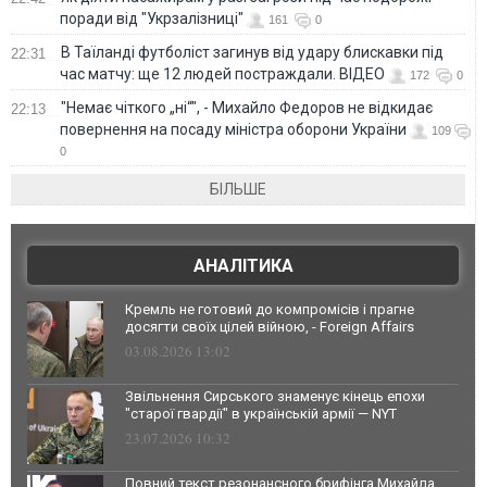
поради від "Укрзалізниці"
161
0
В Таїланді футболіст загинув від удару блискавки під
22:31
час матчу: ще 12 людей постраждали. ВІДЕО
172
0
"Немає чіткого „ні“", - Михайло Федоров не відкидає
22:13
повернення на посаду міністра оборони України
109
0
БІЛЬШЕ
АНАЛІТИКА
Кремль не готовий до компромісів і прагне
досягти своїх цілей війною, - Foreign Affairs
03.08.2026 13:02
Звільнення Сирського знаменує кінець епохи
"старої гвардії" в українській армії — NYT
23.07.2026 10:32
Повний текст резонансного брифінга Михайла