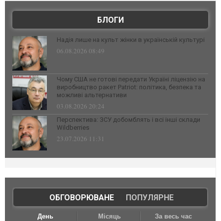
БЛОГИ
Надія лише на культ жінки в українській культурі
06.08.2026 08:49
Чому США не готові передати Україні ліцензію на
виробництво ракет Patriot: політика, безпека та
можливі альтернативи
03.08.2026 20:24
Перспектива: ЗСУ добомблять і всі інші склади
Wildberries
23.07.2026 11:31
ОБГОВОРЮВАНЕ
|
ПОПУЛЯРНЕ
День
Місяць
За весь час