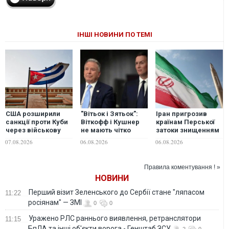
ІНШІ НОВИНИ ПО ТЕМІ
США розширили
"Вітьок і Зятьок":
Іран пригрозив
санкції проти Куби
Віткофф і Кушнер
країнам Перської
через військову
не мають чітко
затоки знищенням
співпрацю з
визначених
енергоінфраструктур
07.08.2026
06.08.2026
06.08.2026
Росією та Китаєм
повноважень та
у разі нових атак
успіхів у
США, - Reuters
міжнародних
Правила коментування ! »
переговорах —
НОВИНИ
експерт
Перший візит Зеленського до Сербії стане "ляпасом
11:22
росіянам" — ЗМІ
0
0
Уражено РЛС раннього виявлення, ретранслятори
11:15
БпЛА та інші об'єкти ворога,- Генштаб ЗСУ
2
0