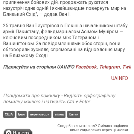
припинення бойових дій, продовжать рухатися
назустріч одна одній і якнайшвидше повернуть мир на
Близький Схід", — додав Ван Ї.
25 травня Ван Ї зустрівся в Пекіні з начальником штабу
армії Пакистану, фельдмаршалом Асімом Муніром —
ключовим посередником між Тегераном і
Вашингтоном. За повідомленнями обох сторін, вони
обговорили зусилля, спрямовані на відновлення миру
на Близькому Сході.
Підписуйся
на
сторінки
UAINFO
Facebook
,
Telegram
,
Twitt
UAINFO
Повідомити про помилку - Виділіть орфографічну
помилку мишею і натисніть Ctrl + Enter
США
Іран
переговори
війна
Китай
Сподобався матеріал? Сміливо поділися
ним в соцмережах через ці кнопки