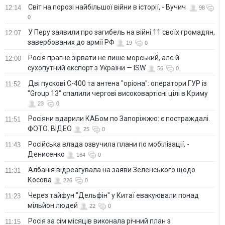
Світ на порозі найбільшої війни в історії, - Вучич
12:14
98
0
У Перу заявили про загибель на війні 11 своїх громадян,
12:07
завербованих до армії РФ
19
0
Росія прагне зірвати не лише морський, але й
12:00
сухопутний експорт з України — ISW
56
0
Дві пускові С-400 та антена "оріона": оператори ГУР із
11:52
"Group 13" спалили чергові високовартісні цілі в Криму
23
0
Росіяни вдарили КАБом по Запоріжжю: є постраждалі.
11:51
ФОТО. ВІДЕО
25
0
Російська влада озвучила плани по мобілізації, -
11:43
Денисенко
164
0
Албанія відреагувала на заяви Зеленського щодо
11:31
Косова
226
0
Через тайфун "Дельфін" у Китаї евакуювали понад
11:23
мільйон людей
22
0
Росія за сім місяців виконала річний план з
11:15