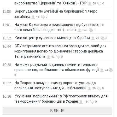
виробництва "Цирконів" та "Оніксів", - ГУР
58
0
Ворог ударив по Бугаївці на Харківщині: п'ятеро
11:08
загиблих
46
0
На місці Каховського водосховище відбувається те,
11:01
чого нема більше ніде в світі, - вчені
342
0
Київ як центр сучасного мистецтва України
10:52
23
0
СБУ затримала агента воєнної розвідки рф, який для
10:44
коригування вогню по Донеччині створив декілька
Телеграм-каналів
41
0
Чи може розумний годинник замінити тонометр:
10:38
призначення, особливості та обмеження функції
74
0
На Покровському напрямку ворог готується до
10:32
посилення наступальних дій, - військовий
29
0
Усунення "першопричин": в РФ повторили вимогу для
10:16
"замороження" бойових дій в Україні
484
0
БІЛЬШЕ