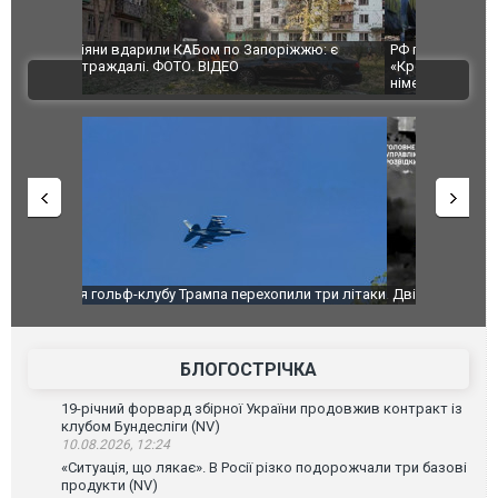
жю: є
РФ повністю зруйнували цивільний завод
В Одесі та 
«Кромберг енд Шуберт Житомир» зі 100%
постраждал
ВІДЕО
німецькими інвестиціями
 три літаки.
Дві пускові С-400 та антена "оріона": оператори
Росіяни вд
ГУР із "Group 13" спалили чергові
постраждал
високовартісні цілі в Криму
БЛОГОСТРІЧКА
19-річний форвард збірної України продовжив контракт із
клубом Бундесліги (NV)
10.08.2026, 12:24
«Ситуація, що лякає». В Росії різко подорожчали три базові
продукти (NV)