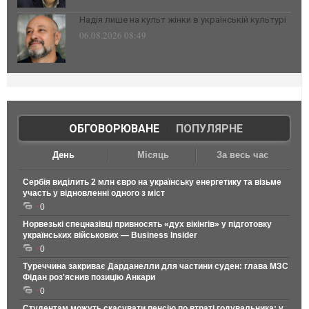
Надія лише на культ жінки в українській культурі
06.08.2026 08:49
ОБГОВОРЮВАНЕ
|
ПОПУЛЯРНЕ
День
Місяць
За весь час
Сербія виділить 2 млн євро на українську енергетику та візьме
участь у відновленні одного з міст
0
Норвезькі спецназівці привносять «дух вікінгів» у підготовку
українських військових — Business Insider
0
Туреччина закриває Дарданелли для частини суден: глава МЗС
Фідан роз'яснив позицію Анкари
0
Студентам можуть скасувати пенсію по втраті годувальника: у