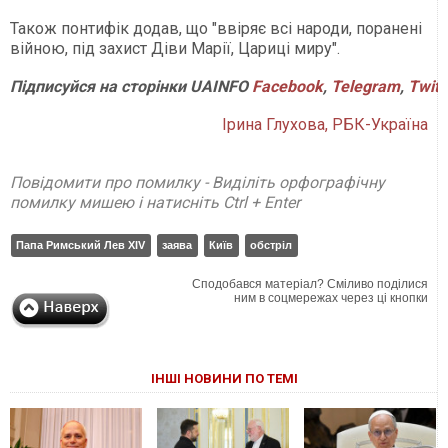
Також понтифік додав, що "ввіряє всі народи, поранені
війною, під захист Діви Марії, Цариці миру".
Підписуйся
на
сторінки
UAINFO
Facebook
,
Telegram
,
Twitt
Ірина Глухова, РБК-Україна
Повідомити про помилку - Виділіть орфографічну
помилку мишею і натисніть Ctrl + Enter
Папа Римський Лев XIV
заява
Київ
обстріл
Сподобався матеріал? Сміливо поділися
ним в соцмережах через ці кнопки
ІНШІ НОВИНИ ПО ТЕМІ