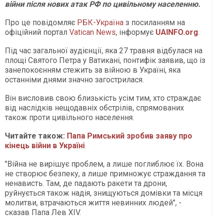
війни після нових атак РФ по цивільному населенню.
Про це повідомляє
РБК-Україна
з посиланням на
офіційний портал
Vatican News
, інформує
UAINFO.org
.
Під час загальної аудієнції, яка 27 травня відбулася на
площі Святого Петра у Ватикані, понтифік заявив, що із
занепокоєнням стежить за війною в Україні, яка
останніми днями значно загострилася.
Він висловив свою близькість усім тим, хто страждає
від наслідків нещодавніх обстрілів, спрямованих
також проти цивільного населення.
Читайте також:
Папа Римський зробив заяву про
кінець війни в Україні
"Війна не вирішує проблем, а лише поглиблює їх. Вона
не створює безпеку, а лише примножує страждання та
ненависть. Там, де падають ракети та дрони,
руйнується також надія, знищуються домівки та місця
молитви, втрачаються життя невинних людей", -
сказав Папа Лев XIV.