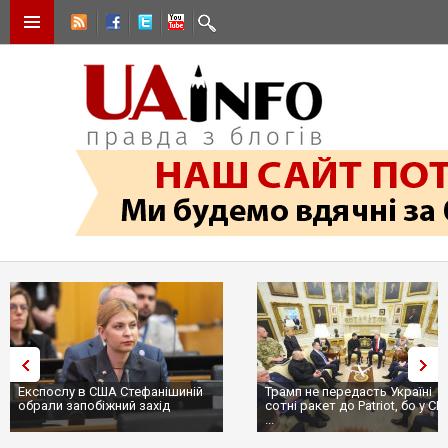
Експослу в США Стефанішиній
Трамп не передасть Україні
обрали запобіжний захід
сотні ракет до Patriot, бо у С
...