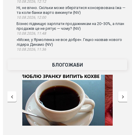
10.08.2026, 12:12
Ні, не вічно. Скільки може зберігатися консервована їжа —
та коли банки варто викинути (NV)
10.08.2026, 12:00
Бізнес підвищує зарплати продажникам на 20−30%, а план
продажів це не рятує — чому? (NV)
10.08.2026, 11:48
«Може, у Ярмоленка не все добре». Гецко назвав нового
лідера Динамо (NV)
10.08.2026, 11:36
БЛОГОЖАБИ