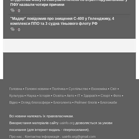
ПФУ назвали чотири причини
0
"Мадяр" повідомив про знищення С-400 у Геленджику, 4
комплекси ППО та 3 судна тіньового флоту РФ
0
Головна
•
Головні новини
•
Політика
•
Суспільство
•
Економіка
беспроводной
•
Світ
•
Культура
•
Наука
•
Історія
•
Освіта
•
Авто
•
IT
•
Здоров'я
интернет
•
Спорт
•
Фото
•
Відео
•
Огляд блогосфери
•
Блоголента
•
Рейтинг блогів
киев
•
Блогожаби
и
Всі новини належать їх правовласникам.
область
Використання матеріалів сайту
uainfo.org
дозволяється за умови
wimax
посилання (для інтернет-видань - гіперпосилання).
интернет
Про нас
.
Контактна інформація
.
uainfo.org@gmail.com
в