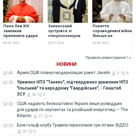
Папа Лев XIV
Зеленський
Поняття
закликав
зустрівся зі
справедливої ​​війни
припинити удари
спецпосланцем
більше не
по цивільних
Папи Лева XIV.
застосовується:
09.08.2026
20.07.2026
26.06.2026
об'єктах у війні РФ
ВІДЕО
Папа Римський
проти України -
вирішив кинути
заява Ватикану
виклик Трампу
Правила коментування ! »
НОВИНИ
Армія США планує модернізацію ракет Javelin
12:45
0
0
Уражено НПЗ "Танеко", підтверджено ураження НПЗ
12:33
"Ільський" та аеродрому "Гвардійське", - Генштаб
ЗСУ
16
0
США надають безкоштовно Україні лише розвіддані
12:32
для ударів по окупантах та російській енергетиці — The
Atlantic
17
0
Біля гольф-клубу Трампа перехопили три літаки. ВІДЕО
12:23
31
0