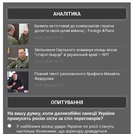
АНАЛІТИКА
Кремль не готовий до компромісів і прагне
досягти своїх цілей війною, - Foreign Affairs
03.08.2026 13:02
Звільнення Сирського знаменує кінець епохи
"старої гвардії" в українській армії — NYT
23.07.2026 10:32
Повний текст резонансного брифінга Михайла
Федорова
18.07.2026 09:27
ОПИТУВАННЯ
На вашу думку, коли далекобійні санкції України
примусять росію сісти за стіл переговорів?
У найближчі місяці удари України по росії стануть
настільки болючими, що агресору доведеться