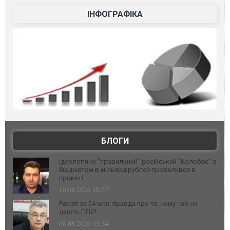
ІНФОГРАФІКА
БЛОГИ
Ідеологічно "правильний" російський "Колобок" з
бюджетом в мільярд рублєй провалився в
прокаті
10.08.2026 10:37
Patriot за $4 млн: правда про те, чому нам не
дають ППО!
08.08.2026 13:34