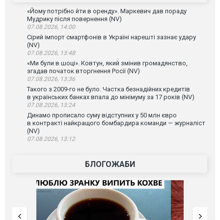
«Йому потрібно йти в оренду». Маркевич дав пораду
Мудрику після повернення (NV)
07.08.2026, 14:00
Сірий імпорт смартфонів в Україні нарешті зазнає удару
(NV)
07.08.2026, 13:48
«Ми були в шоці». Ковтун, який змінив громадянство,
згадав початок вторгнення Росії (NV)
07.08.2026, 13:36
Такого з 2009-го не було. Частка безнадійних кредитів
в українських банках впала до мінімуму за 17 років (NV)
07.08.2026, 13:24
Динамо прописало суму відступних у 50 млн євро
в контракті найкращого бомбардира команди — журналіст
(NV)
07.08.2026, 13:12
БЛОГОЖАБИ