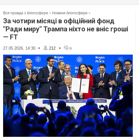
Вся правда з блогосфери
»
Новини блогосфери
»
За чотири місяці в офіційний фонд
"Ради миру" Трампа ніхто не вніс гроші
— FT
•
•
27.05.2026, 14:30
212
0