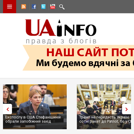
Експослу в США Стефанішиній
Трамп не передасть Україні
обрали запобіжний захід
сотні ракет до Patriot, бо у С
...