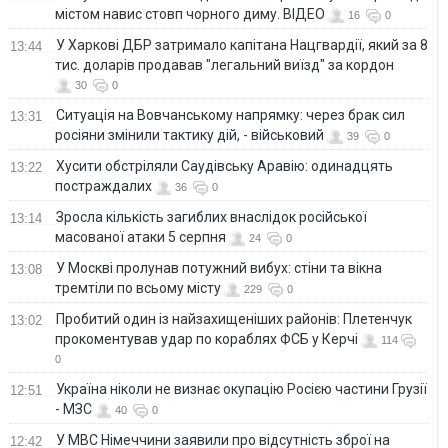
містом навис стовп чорного диму. ВІДЕО
16
0
У Харкові ДБР затримало капітана Нацгвардії, який за 8
13:44
тис. доларів продавав "легальний виїзд" за кордон
30
0
Ситуація на Вовчанському напрямку: через брак сил
13:31
росіяни змінили тактику дій, - військовий
39
0
Хусити обстріляли Саудівську Аравію: одинадцять
13:22
постраждалих
36
0
Зросла кількість загиблих внаслідок російської
13:14
масованої атаки 5 серпня
24
0
У Москві пролунав потужний вибух: стіни та вікна
13:08
тремтіли по всьому місту
229
0
Пробитий один із найзахищеніших районів: Плетенчук
13:02
прокоментував удар по кораблях ФСБ у Керчі
114
0
Україна ніколи не визнає окупацію Росією частини Грузії
12:51
- МЗС
40
0
У МВС Німеччини заявили про відсутність зброї на
12:42