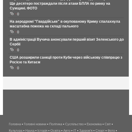
Ще десятеро постраждали після атаки БПЛА по ринку на
Сумщині. ФОТО
0
На аеродромі "Гвардійське" в окупованому Криму спалахнула
масштабна пожежа на складі пального
0
В адміністрації Вучича анонсували перший візит Зеленського до
Сербії
0
США розширили санкції проти Куби через військову співпрацю з
Росією та Китаєм
0
Головна
•
Головні новини
•
Політика
•
Суспільство
•
Економіка
беспроводной
•
Світ
•
Культура
•
Наука
•
Історія
•
Освіта
•
Авто
•
IT
•
Здоров'я
интернет
•
Спорт
•
Фото
•