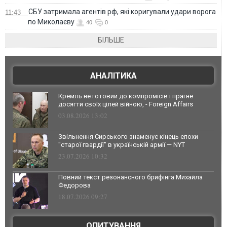
СБУ затримала агентів рф, які коригували удари ворога
11:43
по Миколаєву
40
0
БІЛЬШЕ
АНАЛІТИКА
Кремль не готовий до компромісів і прагне
досягти своїх цілей війною, - Foreign Affairs
03.08.2026 13:02
Звільнення Сирського знаменує кінець епохи
"старої гвардії" в українській армії — NYT
23.07.2026 10:32
Повний текст резонансного брифінга Михайла
Федорова
18.07.2026 09:27
ОПИТУВАННЯ