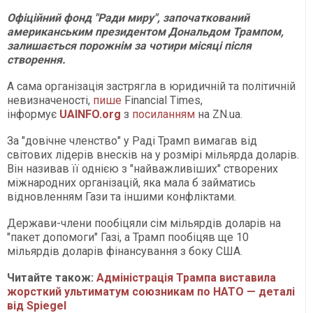
Офіційний фонд "Ради миру", започаткований
американським президентом Дональдом Трампом,
залишається порожнім за чотири місяці після
створення.
А сама організація застрягла в юридичній та політичній
невизначеності,
пише
Financial Times,
інформує
UAINFO.org
з
посиланням
на ZN.ua.
За "довічне членство" у Раді Трамп вимагав від
світових лідерів внесків на у розмірі мільярда доларів.
Він називав її однією з "найважливіших" створених
міжнародних організацій, яка мала б займатись
відновленням Гази та іншими конфліктами.
Держави-члени пообіцяли сім мільярдів доларів на
"пакет допомоги" Газі, а Трамп пообіцяв ще 10
мільярдів доларів фінансування з боку США.
Читайте також:
Адміністрація Трампа виставила
жорсткий ультиматум союзникам по НАТО — деталі
від Spiegel