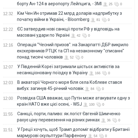
борту Ан-124 в аеропорту Лейпцига, - ЗМІ
25
0
Кім Чен Ин отримав 22 млрд доларів надприбутку з
12:32
початку війни в Україні, - Bloomberg
81
0
ЄС затвердив нові санкції проти РФ у відповідь на
12:22
масовані удари по Україні
42
0
Операція "Чесний призов": на Закарпатті ДБР викрило
12:16
екскерівників РТЦК та СП на незаконному "списанні"
понад тисячі чоловіків
52
0
У Південній Кореї затримали шістьох активістів за
12:07
несанкціоновану поїздку в Україну
166
0
В акваторії Чорного моря біля села Коблеве стався
12:03
вибух: загинув 45-річний чоловік
84
0
Розвідка США вважає, що Путін може атакувати одну з
12:00
країн НАТО вже цієї осені, - WSJ
100
0
Санкції, порти, паливо: як логіст Євгеній Шимченко
11:55
рахує ціну перевезення на різних ринках
36
0
У Греції хочуть, щоб Трамп допоміг відібрати у Британії
11:51
мармурові скульптури Парфенону
54
0