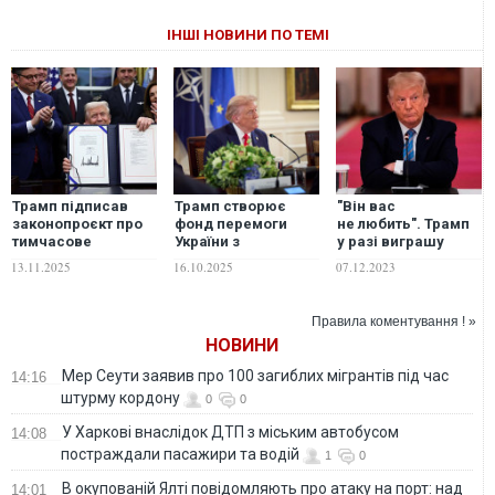
ІНШІ НОВИНИ ПО ТЕМІ
Трамп підписав
Трамп створює
"Він вас
законопроєкт про
фонд перемоги
не любить". Трамп
тимчасове
України з
у разі виграшу
фінансування
фінансуванням
виборів обнулить
13.11.2025
16.10.2025
07.12.2023
уряду: завершився
коштом Китаю, –
фінансування для
найдовший
ЗМІ
України і спробує
шатдаун в історії
укласти "жахливу
Правила коментування ! »
США
угоду" – Гарінг
НОВИНИ
Мер Сеути заявив про 100 загиблих мігрантів під час
14:16
штурму кордону
0
0
У Харкові внаслідок ДТП з міським автобусом
14:08
постраждали пасажири та водій
1
0
В окупованій Ялті повідомляють про атаку на порт: над
14:01