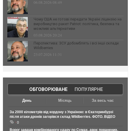
06.08.2026 08:49
Чому США не готові передати Україні ліцензію на
виробництво ракет Patriot: політика, безпека та
можливі альтернативи
03.08.2026 20:24
Перспектива: ЗСУ добомблять і всі інші склади
Wildberries
23.07.2026 11:31
ОБГОВОРЮВАНЕ
|
ПОПУЛЯРНЕ
День
Місяць
За весь час
За 2000 кілометрів від кордону з Україною: в Єкатеринбурзі
після атаки дронів загорівся склад Wildberries. ФОТО. ВІДЕО
0
Ворог завдав комбінованого удару по Сумах, двоє поранених.