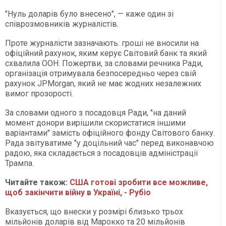
"Нуль доларів було внесено", — каже один зі
співрозмовників журналістів.
Проте журналісти зазначають: гроші не вносили на
офіційний рахунок, яким керує Світовий банк та який
схвалила ООН. Пожертви, за словами речника Ради,
організація отримувала безпосередньо через свій
рахунок JPMorgan, який не має жодних незалежних
вимог прозорості.
За словами одного з посадовця Ради, "на даний
момент донори вирішили скористатися іншими
варіантами" замість офіційного фонду Світового банку.
Рада звітуватиме "у доцільний час" перед виконавчою
радою, яка складається з посадовців адміністрації
Трампа.
Читайте також:
США готові зробити все можливе,
щоб закінчити війну в Україні, - Рубіо
Вказується, що внески у розмірі близько трьох
мільйонів доларів від Марокко та 20 мільйонів