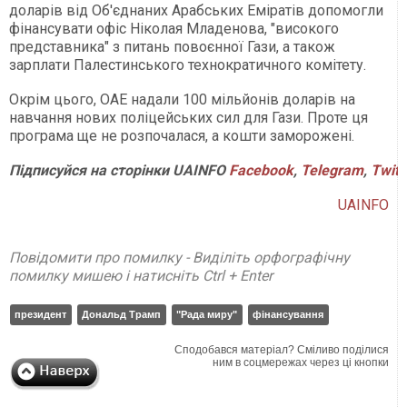
доларів від Об'єднаних Арабських Еміратів допомогли
фінансувати офіс Ніколая Младенова, "високого
представника" з питань повоєнної Гази, а також
зарплати Палестинського технократичного комітету.
Окрім цього, ОАЕ надали 100 мільйонів доларів на
навчання нових поліцейських сил для Гази. Проте ця
програма ще не розпочалася, а кошти заморожені.
Підписуйся
на
сторінки
UAINFO
Facebook
,
Telegram
,
Twitt
UAINFO
Повідомити про помилку - Виділіть орфографічну
помилку мишею і натисніть Ctrl + Enter
президент
Дональд Трамп
"Рада миру"
фінансування
Сподобався матеріал? Сміливо поділися
ним в соцмережах через ці кнопки