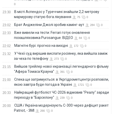
0
В місті Аспендос у Туреччині знайшли 2,2-метрову
23:30
мармурову статую бога лікування
75
0
Брат Анджеліни Джолі зробив камінг-аут
23:02
284
0
Вже вивели на тести: Ferrari готує оновлення
22:33
позашляховика Purosangue. ВІДЕО
84
0
Магнітні бурі: прогноз на вихідні
22:02
172
0
У Чехії суд вирішив вислати росіянку, яка вийшла заміж
21:32
за чеха по телефону
273
0
Вийшов трейлер нової екранізації легендарного фільму
21:15
"Афера Томаса Крауна"
391
0
Спека ще затримується: в Укргідрометцентрі розповіли,
21:00
якою завтра буде погода в Україні
1721
0
Найкращий футболіст ЧС-2026 відмовив "Реалу" заради
20:33
переходу в "Барселону"
239
0
США і Україна модернізують С-300 через дефіцит ракет
20:00
Patriot, - ЗМІ
266
0