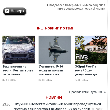
Сподобався матеріал? Сміливо поділися
ним в соцмережах через ці кнопки
ІНШІ НОВИНИ ПО ТЕМІ
Вже вивели на
Українські F-16
Збірні Росії з
тести: Ferrari готує
можуть почати
волейболу
оновлення
полювати на
допустили до
позашляховика
російські пускові
участі у матчах Ліги
07.08.2026
04.08.2026
04.08.2026
Purosangue. ВІДЕО
установки
націй-2027
балістичних ракет,
– американський
Правила коментування ! »
адмірал
НОВИНИ
Штучний інтелект у китайській армії: впроваджується
23:55
система для планування масованих авіаударів
66