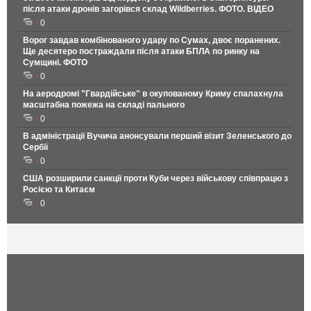
після атаки дронів загорівся склад Wildberries. ФОТО. ВІДЕО
0
Ворог завдав комбінованого удару по Сумах, двоє поранених.
Ще десятеро постраждали після атаки БПЛА по ринку на
Сумщині. ФОТО
0
На аеродромі "Гвардійське" в окупованому Криму спалахнула
масштабна пожежа на складі пального
0
В адміністрації Вучича анонсували перший візит Зеленського до
Сербії
0
США розширили санкції проти Куби через військову співпрацю з
Росією та Китаєм
0