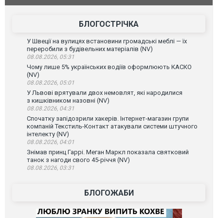
БЛОГОСТРІЧКА
У Швеції на вулицях встановини громадські меблі — їх
переробили з будівельних матеріалів (NV)
08.08.2026, 05:31
Чому лише 5% українських водіїв оформлюють КАСКО
(NV)
08.08.2026, 05:01
У Львові врятували двох немовлят, які народилися
з кишківником назовні (NV)
08.08.2026, 04:31
Спочатку запідозрили хакерів. Інтернет-магазин групи
компаній Текстиль-Контакт атакували системи штучного
інтелекту (NV)
08.08.2026, 04:01
Знімав принц Гаррі. Меган Маркл показала святковий
танок з нагоди свого 45-річчя (NV)
08.08.2026, 03:31
БЛОГОЖАБИ