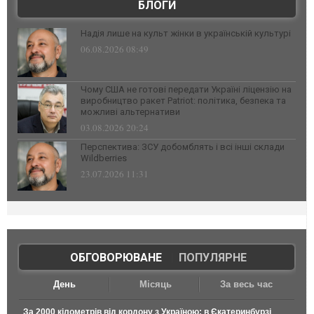
БЛОГИ
Надія лише на культ жінки в українській культурі
06.08.2026 08:49
Чому США не готові передати Україні ліцензію на
виробництво ракет Patriot: політика, безпека та
можливі альтернативи
03.08.2026 20:24
Перспектива: ЗСУ добомблять і всі інші склади
Wildberries
23.07.2026 11:31
ОБГОВОРЮВАНЕ
|
ПОПУЛЯРНЕ
День
Місяць
За весь час
За 2000 кілометрів від кордону з Україною: в Єкатеринбурзі