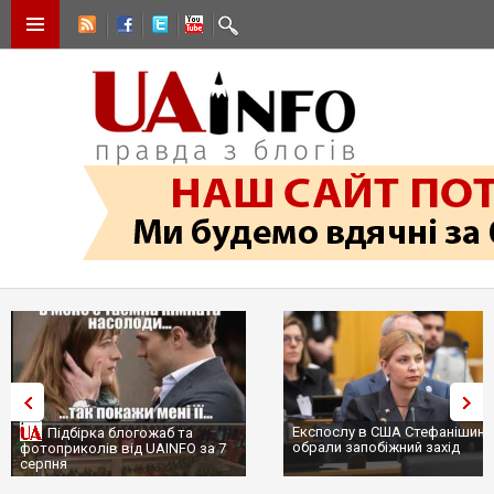
Експослу в США Стефанішині
Підбірка блогожаб та
обрали запобіжний захід
фотоприколів від UAINFO за 7
серпня