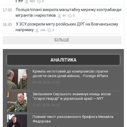
ГУР
602
0
Поліція Іспанії викрила масштабну мережу контрабанди
17:00
мігрантів і наркотиків
94
0
У ЗСУ розкрили мету російських ДРГ на Вовчанському
16:45
напрямку
144
0
БІЛЬШЕ
АНАЛІТИКА
Кремль не готовий до компромісів і прагне
досягти своїх цілей війною, - Foreign Affairs
03.08.2026 13:02
Звільнення Сирського знаменує кінець епохи
"старої гвардії" в українській армії — NYT
23.07.2026 10:32
Повний текст резонансного брифінга Михайла
Федорова