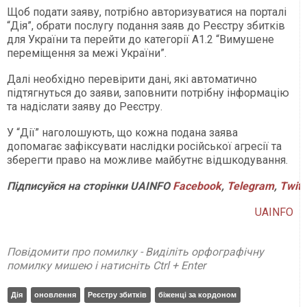
Щоб подати заяву, потрібно авторизуватися на порталі
“Дія”, обрати послугу подання заяв до Реєстру збитків
для України та перейти до категорії А1.2 “Вимушене
переміщення за межі України”.
Далі необхідно перевірити дані, які автоматично
підтягнуться до заяви, заповнити потрібну інформацію
та надіслати заяву до Реєстру.
У “Дії” наголошують, що кожна подана заява
допомагає зафіксувати наслідки російської агресії та
зберегти право на можливе майбутнє відшкодування.
Підписуйся
на
сторінки
UAINFO
Facebook
,
Telegram
,
Twitt
UAINFO
Повідомити про помилку - Виділіть орфографічну
помилку мишею і натисніть Ctrl + Enter
Дія
оновлення
Реєстру збитків
біженці за кордоном