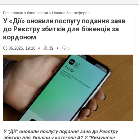
Вся правда з блогосфери
»
Новини блогосфери
»
У «Дії» оновили послугу подання заяв
до Реєстру збитків для біженців за
кордоном
•
•
03.06.2026, 19:16
39
0
У “Дії” оновили послугу подання заяв до Реєстру
збитків для України у категорії А1.2 “Вимушене