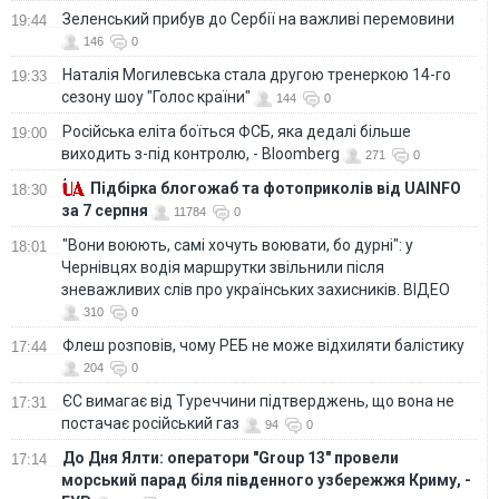
Зеленський прибув до Сербії на важливі перемовини
19:44
146
0
Наталія Могилевська стала другою тренеркою 14-го
19:33
сезону шоу "Голос країни"
144
0
Російська еліта боїться ФСБ, яка дедалі більше
19:00
виходить з-під контролю, - Bloomberg
271
0
Підбірка блогожаб та фотоприколів від UAINFO
18:30
за 7 серпня
11784
0
"Вони воюють, самі хочуть воювати, бо дурні": у
18:01
Чернівцях водія маршрутки звільнили після
зневажливих слів про українських захисників. ВІДЕО
310
0
Флеш розповів, чому РЕБ не може відхиляти балістику
17:44
204
0
ЄС вимагає від Туреччини підтверджень, що вона не
17:31
постачає російський газ
94
0
До Дня Ялти: оператори "Group 13" провели
17:14
морський парад біля південного узбережжя Криму, -