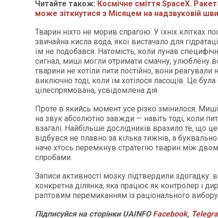
Читайте також:
Космічне сміття SpaceX. Ракета
може зіткнутися з Місяцем на надзвуковій шв
Тварин ніхто не морив спрагою. У їхніх клітках по
звичайна кисла вода, якої вистачало для гідратаці
їм не подобався. Натомість, коли лунав специфіч
сигнал, миші могли отримати смачну, улюблену в
тварини не хотіли пити постійно, вони реагували 
виключно тоді, коли їм хотілося ласощів. Це була
цілеспрямована, усвідомлена дія.
Проте в якийсь момент усе різко змінилося. Миші
на звук абсолютно завжди — навіть тоді, коли пит
взагалі. Найбільше дослідників вразило те, що це
відбувся не плавно за кілька тижнів, а буквально
наче хтось перемкнув стратегію тварин між двом
спробами.
Записи активності мозку підтвердили здогадку: в 
конкретна ділянка, яка працює як контролер і ди
раптовим перемиканням із раціонального вибору
Підписуйся
на
сторінки
UAINFO
Facebook
,
Telegr