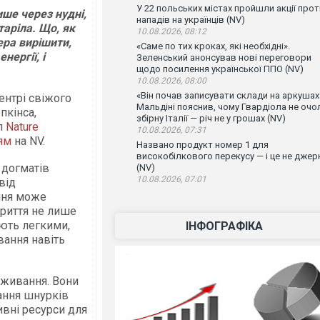
У 22 польських містах пройшли акції прот
ише через нудні,
нападів на українців (NV)
таріла. Що, як
10.08.2026, 08:12
ра вирішити,
«Саме по тих кроках, які необхідні».
нергії, і
Зеленський анонсував нові переговори
щодо посилення української ППО (NV)
10.08.2026, 08:00
«Він почав записувати склади на аркушах
нтрі свіжого
Мальдіні пояснив, чому Гвардіола не очо
пкінса,
збірну Італії — річ не у грошах (NV)
л
Nature
10.08.2026, 07:31
ям
на NV.
Названо продукт номер 1 для
високобілкового перекусу — і це не джер
 догматів
(NV)
10.08.2026, 07:01
від
ння може
криття не лише
ають легкими,
ІНФОГРАФІКА
вання навіть
иживання. Вони
ання шнурків
ивні ресурси для