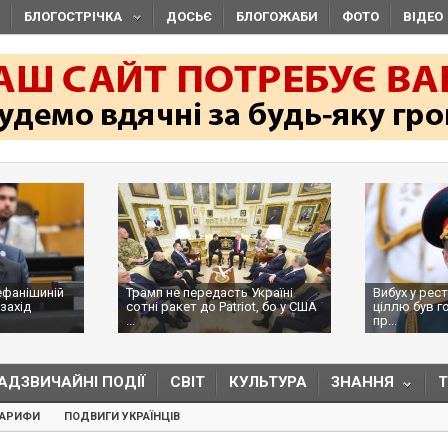
БЛОГОСТРІЧКА
ДОСЬЄ
БЛОГОЖАБИ
ФОТО
ВІДЕО
ефанішиній
Трамп не передасть Україні
Вибух у рес
захід
сотні ракет до Patriot, бо у США
ціллю був г
...
пр...
АДЗВИЧАЙНІ ПОДІЇ
СВІТ
КУЛЬТУРА
ЗНАННЯ
ТАРИФИ
ПОДВИГИ УКРАЇНЦІВ