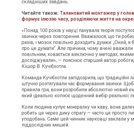
складніших завдань.
Читайте також:
Талановитий монтажер у голов
формує ілюзію часу, розділяючи життя на окре
«Понад 100 років у науці панувала теорія поступ
звички через повторення. Вважалося, що ти роби
разів, і мозок повільно доходить думки: „Окей, я 
про це думати“. Але причина, чому вчені вважали
повільним, ховається виключно у методах, якими
досліджували», — пояснює старший автор роботи,
Кішор В. Кучібхотла.
Команда Кучібхотли запідозрила, що традиційні л
штучно розтягували час формування звички. Щоб
правила гри, вони розробили абсолютно новий е
який ідеально копіює щоденний вибір реальної 
Коли людина купує мінералку чи каву, вона дале
робить це через дику спрагу — часто це просто п
уподобань. Саме цей чинник науковці заклали у 
піддослідних мишей.