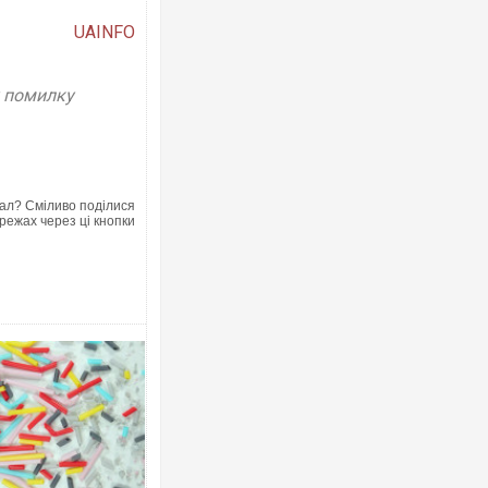
UAINFO
у помилку
ал? Сміливо поділися
режах через ці кнопки