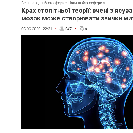
Вся правда з блогосфери
»
Новини блогосфери
»
Крах столітньої теорії: вчені з’ясув
мозок може створювати звички ми
•
•
05.06.2026, 22:31
547
0