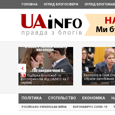
ГОЛОВНА
ОГЛЯД БЛОГОСФЕРИ
ОГЛЯД БЛОГОЖАБ
Експослу в США Ст
Підбірка блогожаб та
обрали запобіжний 
фотоприколів від UAINFO за 7
серпня
ПОЛІТИКА
СУСПІЛЬСТВО
ЕКОНОМІКА
Н
РОСІЙСЬКО-УКРАЇНСЬКА ВІЙНА
КОРОНАВІРУС COVID-19