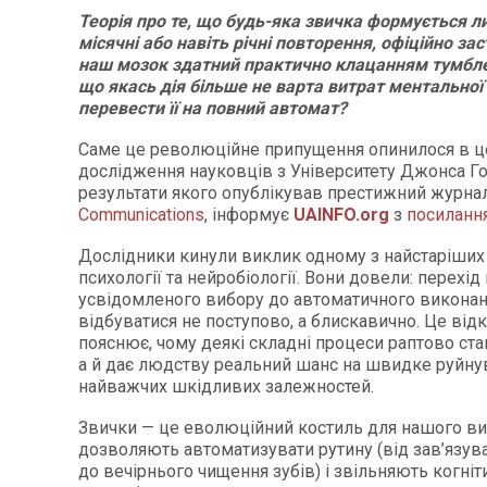
Теорія про те, що будь-яка звичка формується л
місячні або навіть річні повторення, офіційно зас
наш мозок здатний практично клацанням тумбле
що якась дія більше не варта витрат ментальної е
перевести її на повний автомат?
Саме це революційне припущення опинилося в це
дослідження науковців з Університету Джонса Го
результати якого опублікував престижний журна
Communications
, інформує
UAINFO
.org
з
посиланн
Дослідники кинули виклик одному з найстаріших
психології та нейробіології. Вони довели: перехід 
усвідомленого вибору до автоматичного викона
відбуватися не поступово, а блискавично. Це від
пояснює, чому деякі складні процеси раптово ст
а й дає людству реальний шанс на швидке руйну
найважчих шкідливих залежностей.
Звички — це еволюційний костиль для нашого в
дозволяють автоматизувати рутину (від зав’язув
до вечірнього чищення зубів) і звільняють когніт