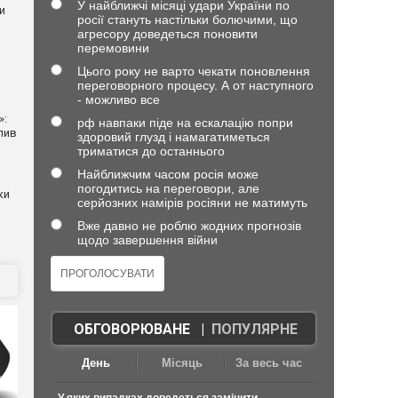
У найближчі місяці удари України по
и
росії стануть настільки болючими, що
агресору доведеться поновити
перемовини
Цього року не варто чекати поновлення
переговорного процесу. А от наступного
- можливо все
»:
рф навпаки піде на ескалацію попри
лив
здоровий глузд і намагатиметься
триматися до останнього
Найближчим часом росія може
погодитись на переговори, але
ки
серйозних намірів росіяни не матимуть
Вже давно не роблю жодних прогнозів
щодо завершення війни
ОБГОВОРЮВАНЕ
|
ПОПУЛЯРНЕ
День
Місяць
За весь час