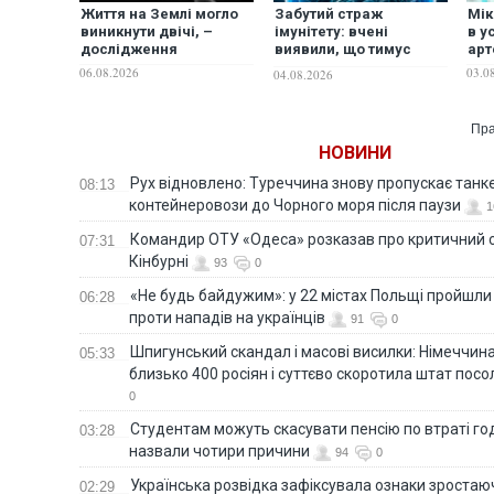
Життя на Землі могло
Забутий страж
Мік
виникнути двічі, –
імунітету: вчені
в у
дослідження
виявили, що тимус
арт
може впливати на
06.08.2026
03.0
04.08.2026
довголіття
Пра
НОВИНИ
Рух відновлено: Туреччина знову пропускає танк
08:13
контейнеровози до Чорного моря після паузи
1
Командир ОТУ «Одеса» розказав про критичний с
07:31
Кінбурні
93
0
«Не будь байдужим»: у 22 містах Польщі пройшли 
06:28
проти нападів на українців
91
0
Шпигунський скандал і масові висилки: Німеччин
05:33
близько 400 росіян і суттєво скоротила штат пос
0
Студентам можуть скасувати пенсію по втраті го
03:28
назвали чотири причини
94
0
Українська розвідка зафіксувала ознаки зростаю
02:29