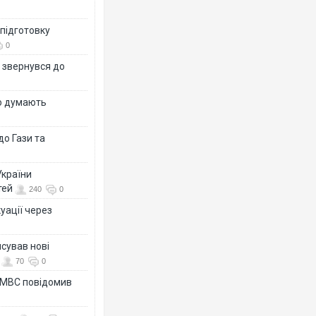
 підготовку
0
р звернувся до
що думають
о Гази та
України
тей
240
0
уації через
сував нові
70
0
а МВС повідомив