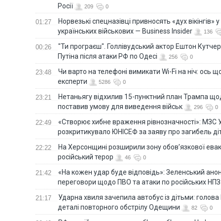
Росії
209
0
Норвезькі спецназівці привносять «дух вікінгів» у
01:27
українських військових — Business Insider
136
"Ти програєш". Голлівудський актор Ештон Кутче
00:26
Путіна після атаки РФ по Одесі
256
0
Чи варто на телефонi вимикати Wi-Fi на ніч: ось 
23:48
експерти
5286
0
Нетаньягу відхилив 15-пунктний план Трампа щод
23:21
поставив умову для виведення військ
296
0
«Створює хибне враження рівнозначності»: МЗС 
22:49
розкритикувало ЮНІСЕФ за заяву про загибель ді
На Херсонщині розширили зону обов’язкової евак
22:22
російський терор
46
0
«На кожен удар буде відповідь»: Зеленський анон
21:42
переговори щодо ПВО та атаки по російських НПЗ
Ударна хвиля зачепила автобус із дітьми: голов
21:17
деталі повторного обстрілу Одещини
82
0