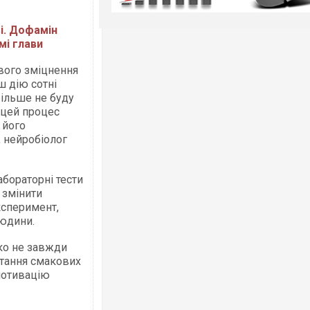
і. Дофамін
мі глави
ового зміцнення
ш дію сотні
більше не буду
 цей процес
 його
 нейробіолог
абораторні тести
 змінити
ксперимент,
людини.
ко не завжди
итання смакових
мотивацію