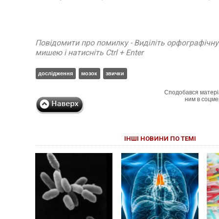
Повідомити про помилку - Виділіть орфографічн
мишею і натисніть Ctrl + Enter
дослідження
мозок
звички
Сподобався матері
ним в соцме
ІНШІ НОВИНИ ПО ТЕМІ