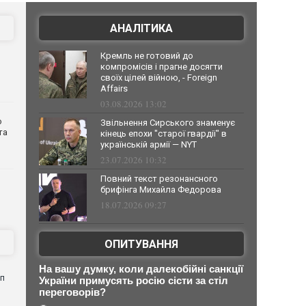
АНАЛІТИКА
Кремль не готовий до
компромісів і прагне досягти
своїх цілей війною, - Foreign
Affairs
03.08.2026 13:02
о
Звільнення Сирського знаменує
та
кінець епохи "старої гвардії" в
українській армії — NYT
23.07.2026 10:32
Повний текст резонансного
брифінга Михайла Федорова
18.07.2026 09:27
ОПИТУВАННЯ
На вашу думку, коли далекобійні санкції
яп
України примусять росію сісти за стіл
переговорів?