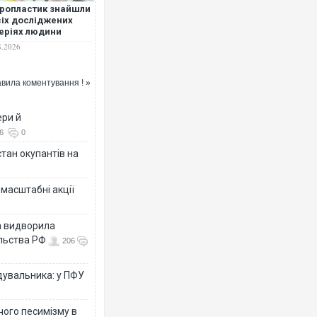
ропластик знайшли
сіх досліджених
еріях людини
8.2026
вила коментування ! »
ери й
6
0
тан окупантів на
масштабні акції
а видворила
ольства РФ
206
дувальника: у ПФУ
чого песимізму в