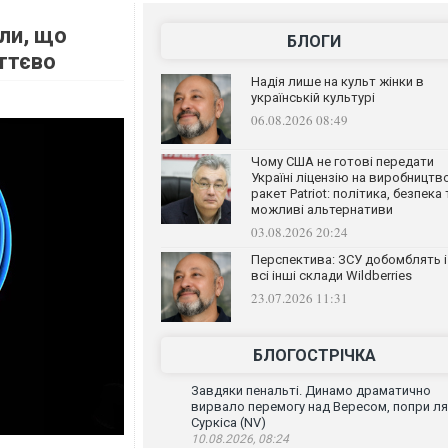
али, що
БЛОГИ
ттєво
Надія лише на культ жінки в
українській культурі
06.08.2026 08:49
Чому США не готові передати
Україні ліцензію на виробництв
ракет Patriot: політика, безпека 
можливі альтернативи
03.08.2026 20:24
Перспектива: ЗСУ добомблять і
всі інші склади Wildberries
23.07.2026 11:31
БЛОГОСТРІЧКА
Завдяки пенальті. Динамо драматично
вирвало перемогу над Вересом, попри л
Суркіса (NV)
10.08.2026, 08:24