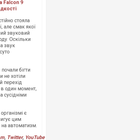
 Falcon 9
идкості
стійно стояла
ї, але смак якої
ний звуковий
РФ повністю зруйнували цивільний за
оду. Оскільки
«Кромберг енд Шуберт Житомир» зі 1
на звук
німецькими інвестиціями
 суто
 почали бігти
и не хотіли
й перехід
 в один момент,
а сусідніми
організмі є
ригує цим
В Одесі та Харкові різко зросла кільк
постраждалих від обстрілу РФ
 на автоматизм.
am
,
Twitter
,
YouTube