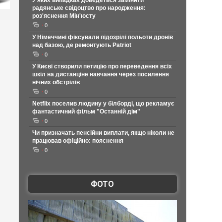
У яких випадках доведеться замінити
радянське свідоцтво про народження:
роз'яснення Мін'юсту
0
У Німеччині фіксували підозрілі польоти дронів
над базою, де ремонтують Patriot
0
У Києві створили петицію про переведення всіх
шкіл на дистанціне навчання через посилення
нічних обстрілів
0
Netflix поселив людину у білборді, що рекламує
фантастичний фільм "Останній дім"
0
Чи призначать пенсійни виплати, якщо ніколи не
працював офіційно: пояснення
0
ФОТО