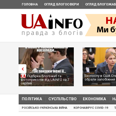
ГОЛОВНА
ОГЛЯД БЛОГОСФЕРИ
ОГЛЯД БЛОГОЖАБ
Експослу в США Стефаніши
Підбірка блогожаб та
обрали запобіжний захід
фотоприколів від UAINFO за 7
серпня
ПОЛІТИКА
СУСПІЛЬСТВО
ЕКОНОМІКА
Н
РОСІЙСЬКО-УКРАЇНСЬКА ВІЙНА
КОРОНАВІРУС COVID-19