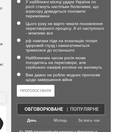
У найближчі місяці удари України по
росії стануть настільки болючими, що
но
агресору доведеться поновити
перемовини
Цього року не варто чекати поновлення
переговорного процесу. А от наступного
- можливо все
рф навпаки піде на ескалацію попри
ія
здоровий глузд і намагатиметься
триматися до останнього
Найближчим часом росія може
погодитись на переговори, але
кі
серйозних намірів росіяни не матимуть
Вже давно не роблю жодних прогнозів
щодо завершення війни
ОБГОВОРЮВАНЕ
|
ПОПУЛЯРНЕ
День
Місяць
За весь час