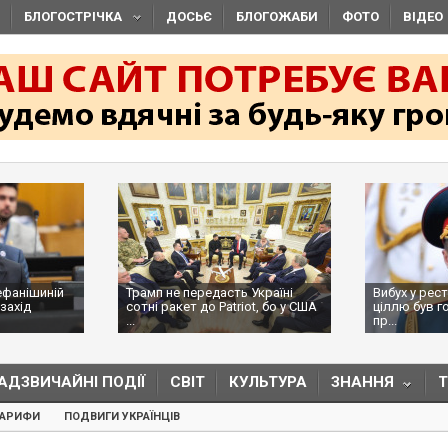
БЛОГОСТРІЧКА
ДОСЬЄ
БЛОГОЖАБИ
ФОТО
ВІДЕО
ній
Трамп не передасть Україні
Вибух у ресторані в
сотні ракет до Patriot, бо у США
ціллю був головком
...
пр...
АДЗВИЧАЙНІ ПОДІЇ
СВІТ
КУЛЬТУРА
ЗНАННЯ
ТАРИФИ
ПОДВИГИ УКРАЇНЦІВ