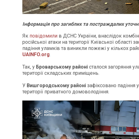
Інформація про загиблих та постраждалих уточн
Як
повідомили
в ДСНС України, внаслідок комбі
російської атаки на території Київської області з
падіння уламків та виникли пожежі у кількох рай
UAINFO.org
.
Так, у
Броварському районі
сталося загоряння ул
території складських приміщень.
У
Вишгородському районі
зафіксовано падіння у
території приватного домоволодіння.