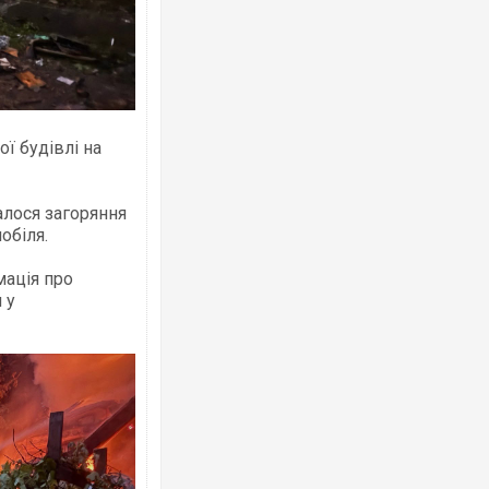
ї будівлі на
алося загоряння
обіля.
мація про
 у