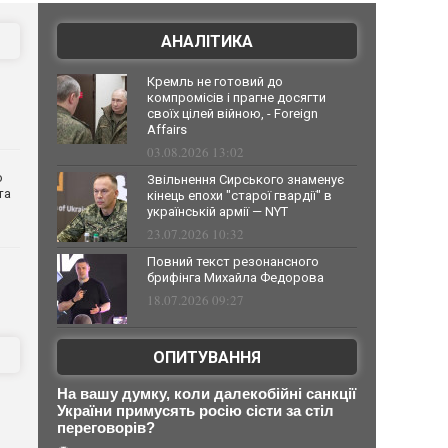
АНАЛІТИКА
Кремль не готовий до
компромісів і прагне досягти
своїх цілей війною, - Foreign
Affairs
03.08.2026 13:02
о
Звільнення Сирського знаменує
та
кінець епохи "старої гвардії" в
українській армії — NYT
23.07.2026 10:32
Повний текст резонансного
брифінга Михайла Федорова
18.07.2026 09:27
ОПИТУВАННЯ
На вашу думку, коли далекобійні санкції
України примусять росію сісти за стіл
переговорів?