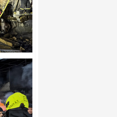
Ворог завдав комбінованого удару по
двоє поранених. Ще десятеро постра
після атаки БПЛА по ринку на Сумщині
Вже вивели на тести: Ferrari готує оно
позашляховика Purosangue. ВІДЕО