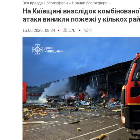
Вся правда з блогосфери
»
Новини блогосфери
»
На Київщині внаслідок комбінованої
атаки виникли пожежі у кількох ра
•
•
15.06.2026, 09:24
170
0