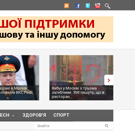
 Москві:
Вибух у Москві з трьома
На командир
 ВКС Росії,
загиблими: ЗМІ пишуть, що в
Оболєнсько
ресторан...
намагалися..
TECH
ЗДОРОВ'Я
СПОРТ