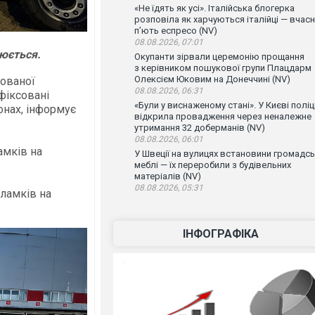
«Не їдять як усі». Італійська блогерка
розповіла як харчуються італійці — вчас
п’ють еспресо (NV)
08.08.2026, 07:01
юється.
Окупанти зірвали церемонію прощання
з керівником пошукової групи Плацдарм
Олексієм Юковим на Донеччині (NV)
нованої
08.08.2026, 06:31
афіксовані
«Були у виснаженому стані». У Києві поліц
онах, інформує
відкрила провадження через неналежне
утримання 32 доберманів (NV)
08.08.2026, 06:01
амків на
У Швеції на вулицях встановини громадсь
меблі — їх переробили з будівельних
матеріалів (NV)
08.08.2026, 05:31
ламків на
ІНФОГРАФІКА