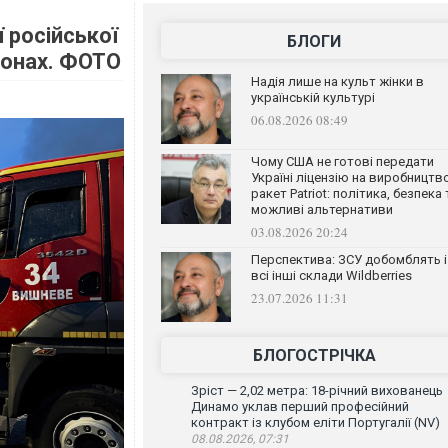
 російської
БЛОГИ
йонах. ФОТО
Надія лише на культ жінки в
українській культурі
06.08.2026 08:49
Чому США не готові передати
Україні ліцензію на виробництв
ракет Patriot: політика, безпека 
можливі альтернативи
03.08.2026 20:24
Перспектива: ЗСУ добомблять і
всі інші склади Wildberries
23.07.2026 11:31
БЛОГОСТРІЧКА
Зріст — 2,02 метра: 18-річний вихованець
Динамо уклав перший професійний
контракт із клубом еліти Португалії (NV)
08.08.2026, 07:31