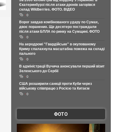
За 2000 кілометрів від кордону з Україною: в
Єкатеринбурзі після атаки дронів загорівся
склад Wildberries. ФОТО. ВІДЕО
0
Ворог завдав комбінованого удару по Сумах,
двоє поранених. Ще десятеро постраждали
після атаки БПЛА по ринку на Сумщині. ФОТО
0
На аеродромі "Гвардійське" в окупованому
Криму спалахнула масштабна пожежа на складі
пального
0
В адміністрації Вучича анонсували перший візит
Зеленського до Сербії
0
США розширили санкції проти Куби через
військову співпрацю з Росією та Китаєм
0
ФОТО