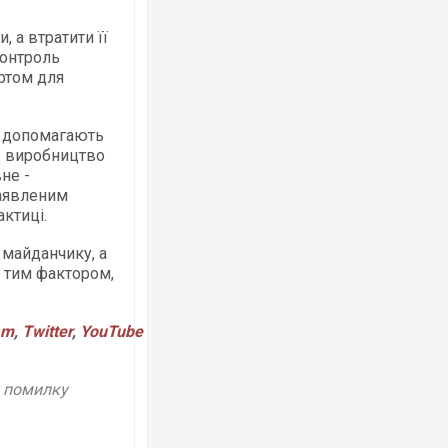
 а втратити її
контроль
ртом для
Ворог завдав комбінованого удару
т, допомагають
двоє поранених. Ще десятеро по
ь виробництво
після атаки БПЛА по ринку на Сумщ
не -
заявленим
ктиці.
 майданчику, а
є тим фактором,
am
,
Twitter
,
YouTube
у помилку
Вже вивели на тести: Ferrari готує
позашляховика Purosangue. ВІДЕО