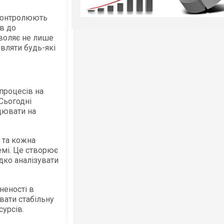
 контролюють
в до
зволяє не лише
являти будь-які
процесів на
Сьогодні
цювати на
 та кожна
емі. Це створює
дко аналізувати
неності в
вати стабільну
сурсів.