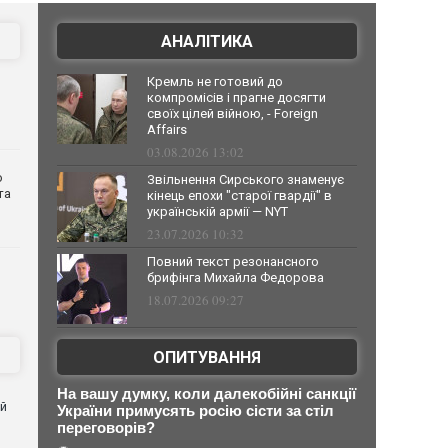
АНАЛІТИКА
Кремль не готовий до
компромісів і прагне досягти
своїх цілей війною, - Foreign
Affairs
03.08.2026 13:02
о
Звільнення Сирського знаменує
та
кінець епохи "старої гвардії" в
українській армії — NYT
23.07.2026 10:32
Повний текст резонансного
брифінга Михайла Федорова
18.07.2026 09:27
ОПИТУВАННЯ
На вашу думку, коли далекобійні санкції
ей
України примусять росію сісти за стіл
переговорів?