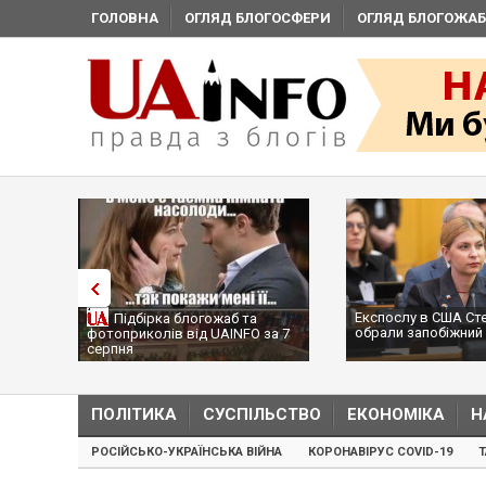
ГОЛОВНА
ОГЛЯД БЛОГОСФЕРИ
ОГЛЯД БЛОГОЖАБ
Експослу в США Ст
Підбірка блогожаб та
обрали запобіжний 
фотоприколів від UAINFO за 7
серпня
ПОЛІТИКА
СУСПІЛЬСТВО
ЕКОНОМІКА
Н
РОСІЙСЬКО-УКРАЇНСЬКА ВІЙНА
КОРОНАВІРУС COVID-19