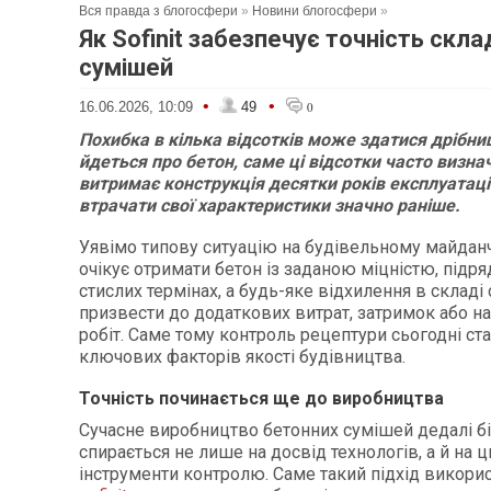
Вся правда з блогосфери
»
Новини блогосфери
»
Як Sofinit забезпечує точність скл
сумішей
•
•
16.06.2026, 10:09
49
0
Похибка в кілька відсотків може здатися дрібни
йдеться про бетон, саме ці відсотки часто визна
витримає конструкція десятки років експлуатації
втрачати свої характеристики значно раніше.
Уявімо типову ситуацію на будівельному майдан
очікує отримати бетон із заданою міцністю, підр
стислих термінах, а будь-яке відхилення в складі
призвести до додаткових витрат, затримок або н
робіт. Саме тому контроль рецептури сьогодні ста
ключових факторів якості будівництва.
Точність починається ще до виробництва
Сучасне виробництво бетонних сумішей дедалі б
спирається не лише на досвід технологів, а й на 
інструменти контролю. Саме такий підхід викори