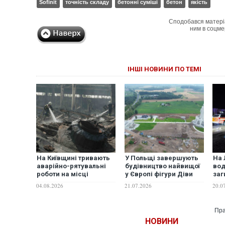
Sofinit
точність складу
бетонні суміші
бетон
якість
Сподобався матері
ним в соцме
ІНШІ НОВИНИ ПО ТЕМІ
На Київщині тривають
У Польщі завершують
На 
аварійно-рятувальні
будівництво найвищої
вод
роботи на місці
у Європі фігури Діви
заг
російського обстрілу у
Марії
ще 
04.08.2026
21.07.2026
20.0
Бучанському районі
лік
Пра
НОВИНИ