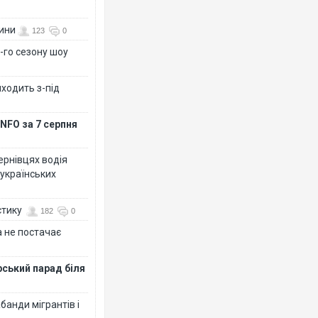
вини
123
0
-го сезону шоу
иходить з-під
NFO за 7 серпня
Чернівцях водія
 українських
стику
182
0
 не постачає
рський парад біля
банди мігрантів і