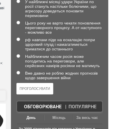
У найближчі місяці удари України по
е
росії стануть настільки болючими, що
аві
агресору доведеться поновити
перемовини
Цього року не варто чекати поновлення
переговорного процесу. А от наступного
- можливо все
рф навпаки піде на ескалацію попри
здоровий глузд і намагатиметься
триматися до останнього
Найближчим часом росія може
погодитись на переговори, але
»:
серйозних намірів росіяни не матимуть
Вже давно не роблю жодних прогнозів
щодо завершення війни
ОБГОВОРЮВАНЕ
|
ПОПУЛЯРНЕ
День
Місяць
За весь час