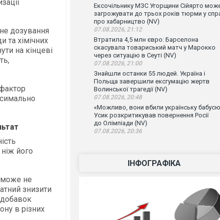
изації
Ексочільнику МЗС Угорщини Сійярто мож
загрожувати до трьох років тюрми у спр
про хабарництво (NV)
чне дозування
07.08.2026, 21:12
и та хімічних
Втратила 4,5 млн євро: Барселона
скасувала товариський матч у Марокко
ути на кінцеві
через ситуацію в Сеуті (NV)
ть,
07.08.2026, 21:00
Знайшли останки 55 людей. Україна і
Польща завершили ексгумацію жертв
фактор
Волинської трагедії (NV)
ксимально
07.08.2026, 20:48
«Можливо, вони вбили українську бабусю
Усик розкритикував повернення Росії
до Олімпіади (NV)
льтат
07.08.2026, 20:36
ність
 ніж його
ІНФОГРАФІКА
 може не
атний знизити
 добавок
ону в різних