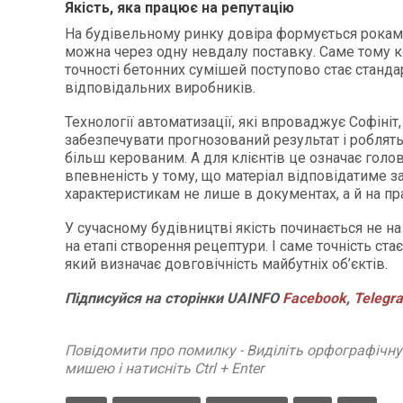
Якість, яка працює на репутацію
На будівельному ринку довіра формується роками,
можна через одну невдалу поставку. Саме тому 
точності бетонних сумішей поступово стає станда
відповідальних виробників.
Технології автоматизації, які впроваджує Софіні
забезпечувати прогнозований результат і роблят
більш керованим. А для клієнтів це означає голов
впевненість у тому, що матеріал відповідатиме 
характеристикам не лише в документах, а й на пра
У сучасному будівництві якість починається не на
на етапі створення рецептури. І саме точність ста
який визначає довговічність майбутніх об’єктів.
Підписуйся
на
сторінки
UAINFO
Facebook
,
Telegr
Повідомити про помилку - Виділіть орфографічн
мишею і натисніть Ctrl + Enter