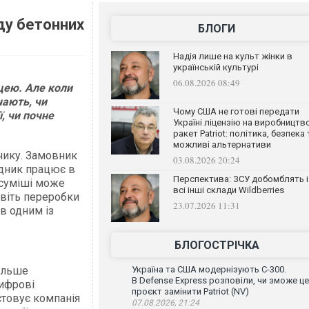
аду бетонних
БЛОГИ
Надія лише на культ жінки в
українській культурі
06.08.2026 08:49
цею. Але коли
чають, чи
Чому США не готові передати
, чи почне
Україні ліцензію на виробництв
ракет Patriot: політика, безпека 
можливі альтернативи
чику. Замовник
03.08.2026 20:24
ядник працює в
Перспектива: ЗСУ добомблять і
 суміші може
всі інші склади Wildberries
авіть переробки
23.07.2026 11:31
в одним із
БЛОГОСТРІЧКА
ільше
Україна та США модернізують С-300.
В Defense Express розповіли, чи зможе ц
цифрові
проєкт замінити Patriot (NV)
стовує компанія
07.08.2026, 21:24