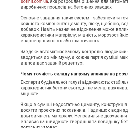
sofinit.com.ua
, яка розробляє рішення для автомат
виробничих процесів на бетонних заводах.
Основне завдання таких систем - забезпечити то
кожного компонента: цементу, піску, щебеню, вод
добавок. Навіть незначне відхилення може вплин
характеристики матеріалу: міцність, морозостійкіс
водонепроникність або пластичність.
Завдяки автоматизованому контролю людський 
зводиться до мінімуму, а кожна партія суміші ма
відповідає заданій рецептурі.
Чому точність складу напряму впливає на резу
Експерти будівельної галузі відзначають: стабіль
характеристик бетону сьогодні не менш важлива,
міцність.
Якщо в суміші недостатньо цементу, конструкція
досягти проєктних показників. Надлишок води зд
довговічність матеріалу. Неправильне дозування
впливає на швидкість твердіння та поведінку бет
погодних умовах.