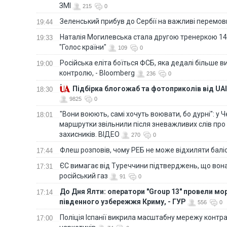
ЗМІ
215
0
Зеленський прибув до Сербії на важливі перемо
19:44
Наталія Могилевська стала другою тренеркою 14
19:33
"Голос країни"
109
0
Російська еліта боїться ФСБ, яка дедалі більше в
19:00
контролю, - Bloomberg
236
0
Підбірка блогожаб та фотоприколів від UAI
18:30
9825
0
"Вони воюють, самі хочуть воювати, бо дурні": у 
18:01
маршрутки звільнили після зневажливих слів про
захисників. ВІДЕО
270
0
Флеш розповів, чому РЕБ не може відхиляти балі
17:44
ЄС вимагає від Туреччини підтверджень, що вона
17:31
російський газ
91
0
До Дня Ялти: оператори "Group 13" провели мо
17:14
південного узбережжя Криму, - ГУР
556
0
Поліція Іспанії викрила масштабну мережу контра
17:00