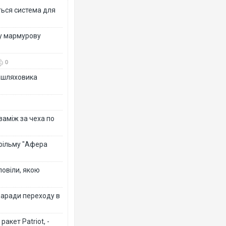
ться система для
ву мармурову
0
зашляховика
 заміж за чеха по
 фільму "Афера
повіли, якою
заради переходу в
акет Patriot, -