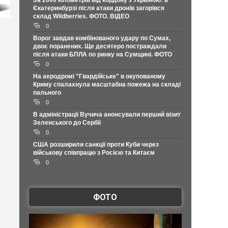
За 2000 кілометрів від кордону з Україною: в
Єкатеринбурзі після атаки дронів загорівся
склад Wildberries. ФОТО. ВІДЕО
0
Ворог завдав комбінованого удару по Сумах,
двоє поранених. Ще десятеро постраждали
після атаки БПЛА по ринку на Сумщині. ФОТО
0
На аеродромі "Гвардійське" в окупованому
Криму спалахнула масштабна пожежа на складі
пального
0
В адміністрації Вучича анонсували перший візит
Зеленського до Сербії
0
США розширили санкції проти Куби через
військову співпрацю з Росією та Китаєм
0
ФОТО