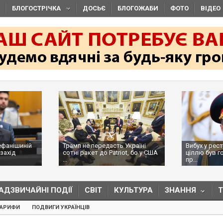
БЛОГОСТРІЧКА
ДОСЬЄ
БЛОГОЖАБИ
ФОТО
ВІДЕО
ефанішиній
Трамп не передасть Україні
Вибух у рес
захід
сотні ракет до Patriot, бо у США
ціллю був г
...
пр...
АДЗВИЧАЙНІ ПОДІЇ
СВІТ
КУЛЬТУРА
ЗНАННЯ
ТАРИФИ
ПОДВИГИ УКРАЇНЦІВ