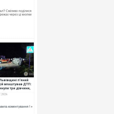
ал? Сміливо поділися
режах через ці кнопки
Львівщині п’яний
ій влаштував ДТП:
инули три дівчини,
двоє підлітків у
7.2026
арні. ФОТО. ВІДЕО
вила коментування ! »