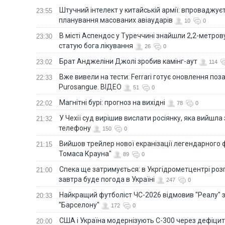
Штучний інтелект у китайській армії: впроваджує
23:55
планування масованих авіаударів
10
0
В місті Аспендос у Туреччині знайшли 2,2-метро
23:30
статую бога лікування
26
0
Брат Анджеліни Джолі зробив камінг-аут
23:02
114
Вже вивели на тести: Ferrari готує оновлення по
22:33
Purosangue. ВІДЕО
51
0
Магнітні бурі: прогноз на вихідні
22:02
78
0
У Чехії суд вирішив вислати росіянку, яка вийшла
21:32
телефону
150
0
Вийшов трейлер нової екранізації легендарного
21:15
Томаса Крауна"
89
0
Спека ще затримується: в Укргідрометцентрі роз
21:00
завтра буде погода в Україні
247
0
Найкращий футболіст ЧС-2026 відмовив "Реалу" 
20:33
"Барселону"
172
0
США і Україна модернізують С-300 через дефіцит р
20:00