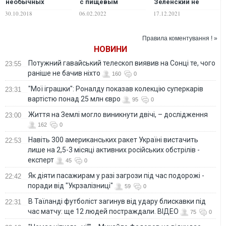
необычных
с пищевым
Зеленский не
рецептов для
поведением что-то
совсем доверяет
30.10.2018
06.02.2022
17.12.2021
тематической
не так
свой охране?
вечеринки
Правила коментування ! »
НОВИНИ
Потужний гавайський телескоп виявив на Сонці те, чого
23:55
раніше не бачив ніхто
160
0
"Мої іграшки": Роналду показав колекцію суперкарів
23:31
вартістю понад 25 млн євро
95
0
Життя на Землі могло виникнути двічі, – дослідження
23:00
162
0
Навіть 300 американських ракет Україні вистачить
22:53
лише на 2,5-3 місяці активних російських обстрілів -
експерт
45
0
Як діяти пасажирам у разі загрози під час подорожі -
22:42
поради від "Укрзалізниці"
59
0
В Таїланді футболіст загинув від удару блискавки під
22:31
час матчу: ще 12 людей постраждали. ВІДЕО
75
0