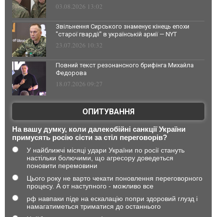
03.08.2026 13:02
Звільнення Сирського знаменує кінець епохи
"старої гвардії" в українській армії — NYT
23.07.2026 10:32
Повний текст резонансного брифінга Михайла
Федорова
18.07.2026 09:27
ОПИТУВАННЯ
На вашу думку, коли далекобійні санкції України
примусять росію сісти за стіл переговорів?
У найближчі місяці удари України по росії стануть
настільки болючими, що агресору доведеться
поновити перемовини
Цього року не варто чекати поновлення переговорного
процесу. А от наступного - можливо все
рф навпаки піде на ескалацію попри здоровий глузд і
намагатиметься триматися до останнього