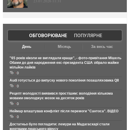
23.07.2026 11:31
ОБГОВОРЮВАНЕ
|
ПОПУЛЯРНЕ
День
Місяць
За весь час
"65 років ніколи не виглядали краще", - фото-привітання Мішель
Обами до дня народження екс-президента США зібрало майже
мільйон лайків
0
Audi готується до випуску нового покоління позашляховика Q8
0
Рецепт молодості виявився простішим: володіння кількома
мовами омолоджує мозок на десяток років
0
Неймар влаштував конфлікт після перемоги "Сантоса". ВІДЕО
0
Достатньо було погладити: лемури на Мадагаскарі стали
жертвами людського вірусу