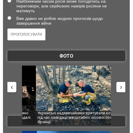
Найближчим часом росія може погодитись на
переговори, але серйозних намірів росіяни не
матимуть
Вже давно не роблю жодних прогнозів щодо
завершення війни
ФОТО
шкоджено
Українські надзвичайники врятували козуленя
СБУ за спр
траждалі.
під час ліквідації масштабної лісової пожежі у
Болгарії з
ВІДЕО
Франції
ФОТО