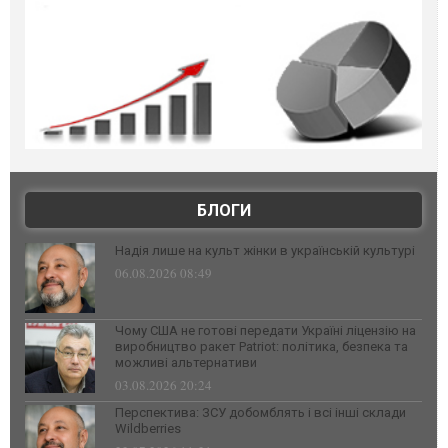
БЛОГИ
Надія лише на культ жінки в українській культурі
06.08.2026 08:49
Чому США не готові передати Україні ліцензію на
виробництво ракет Patriot: політика, безпека та
можливі альтернативи
03.08.2026 20:24
Перспектива: ЗСУ добомблять і всі інші склади
Wildberries