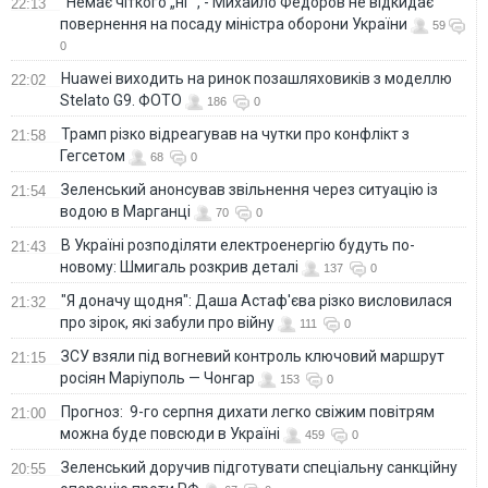
"Немає чіткого „ні“", - Михайло Федоров не відкидає
22:13
повернення на посаду міністра оборони України
59
0
Huawei виходить на ринок позашляховиків з моделлю
22:02
Stelato G9. ФОТО
186
0
Трамп різко відреагував на чутки про конфлікт з
21:58
Гегсетом
68
0
Зеленський анонсував звільнення через ситуацію із
21:54
водою в Марганці
70
0
В Україні розподіляти електроенергію будуть по-
21:43
новому: Шмигаль розкрив деталі
137
0
"Я доначу щодня": Даша Астаф'єва різко висловилася
21:32
про зірок, які забули про війну
111
0
ЗСУ взяли під вогневий контроль ключовий маршрут
21:15
росіян Маріуполь — Чонгар
153
0
Прогноз: 9-го серпня дихати легко свіжим повітрям
21:00
можна буде повсюди в Україні
459
0
Зеленський доручив підготувати спеціальну санкційну
20:55