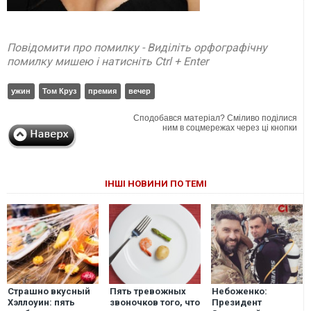
Повідомити про помилку - Виділіть орфографічну
помилку мишею і натисніть Ctrl + Enter
ужин
Том Круз
премия
вечер
Сподобався матеріал? Сміливо поділися
ним в соцмережах через ці кнопки
ІНШІ НОВИНИ ПО ТЕМІ
Страшно вкусный
Пять тревожных
Небоженко:
Хэллоуин: пять
звоночков того, что
Президент