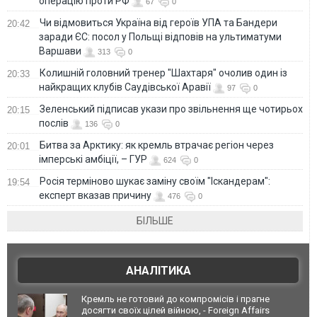
операцію проти РФ
67
0
Чи відмовиться Україна від героїв УПА та Бандери
20:42
заради ЄС: посол у Польщі відповів на ультиматуми
Варшави
313
0
Колишній головний тренер "Шахтаря" очолив один із
20:33
найкращих клубів Саудівської Аравії
97
0
Зеленський підписав укази про звільнення ще чотирьох
20:15
послів
136
0
Битва за Арктику: як кремль втрачає регіон через
20:01
імперські амбіції, – ГУР
624
0
Росія терміново шукає заміну своїм "Іскандерам":
19:54
експерт вказав причину
476
0
БІЛЬШЕ
АНАЛІТИКА
Кремль не готовий до компромісів і прагне
досягти своїх цілей війною, - Foreign Affairs