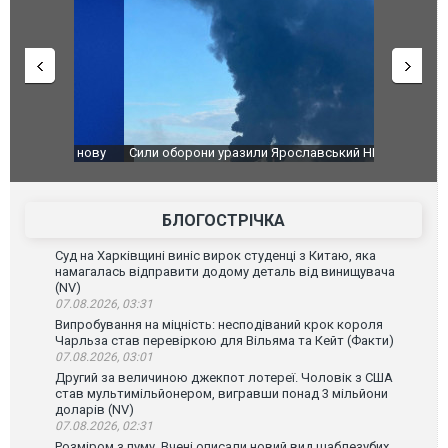
чили нову
Сили оборони уразили Ярославський НПЗ:
Неймар вла
губернатор регіону заявив про наймасштабнішу
"Сантоса".
атаку. ВІДЕО
БЛОГОСТРІЧКА
Суд на Харківщині виніс вирок студенці з Китаю, яка
намагалась відправити додому деталь від винищувача
(NV)
07.08.2026, 03:31
Випробування на міцність: несподіваний крок короля
Чарльза став перевіркою для Вільяма та Кейт (Факти)
07.08.2026, 03:01
Другий за величиною джекпот лотереї. Чоловік з США
став мультимільйонером, вигравши понад 3 мільйони
доларів (NV)
07.08.2026, 02:31
Розміром з пуму. Вчені описали новий вид шаблезубих