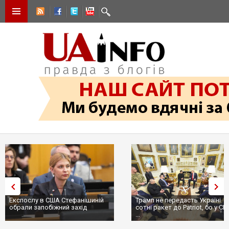
Трамп не передасть Україні
Вибух у ресторані в Москві:
сотні ракет до Patriot, бо у США
ціллю був головком ВКС Росії
...
пр...