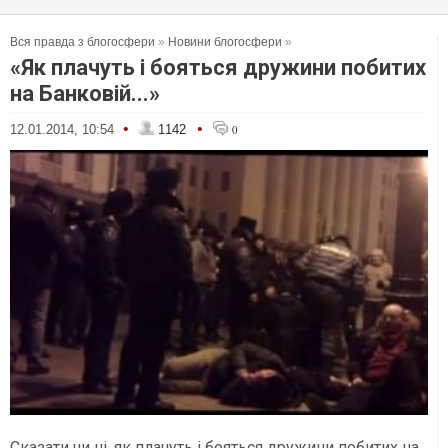
Вся правда з блогосфери
»
Новини блогосфери
»
«Як плачуть і бояться дружини побитих
на Банковій...»
•
•
12.01.2014, 10:54
1142
0
Сказати чи ні, як плачуть і бояться дружини побитих на