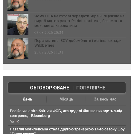
Чому США не готові передати Україні ліцензію на
виробництво ракет Patriot: політика, безпека та
можливі альтернативи
03.08.2026 20:24
Перспектива: ЗСУ добомблять і всі інші склади
Wildberries
23.07.2026 11:31
ОБГОВОРЮВАНЕ
|
ПОПУЛЯРНЕ
День
Місяць
За весь час
Російська еліта боїться ФСБ, яка дедалі більше виходить з-під
контролю, - Bloomberg
0
Наталія Могилевська стала другою тренеркою 14-го сезону шоу