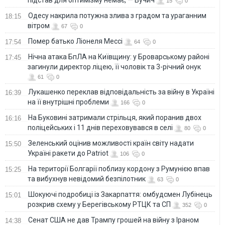
15
0
Одесу накрила потужна злива з градом та ураганним
18:15
вітром
67
0
Помер батько Ліонеля Мессі
17:54
64
0
Нічна атака БпЛА на Київщину: у Броварському районі
17:45
загинули директор ліцею, її чоловік та 3-річний онук
61
0
Лукашенко переклав відповідальність за війну в Україні
16:39
на її внутрішні проблеми
166
0
На Буковині затримали стрільця, який поранив двох
16:16
поліцейських і 11 днів переховувався в селі
80
0
Зеленський оцінив можливості країн світу надати
15:50
Україні ракети до Patriot
106
0
На території Болгарії поблизу кордону з Румунією впав
15:25
та вибухнув невідомий безпілотник
63
0
Шокуючі подробиці із Закарпаття: омбудсмен Лубінець
15:01
розкрив схему у Берегівському РТЦК та СП
352
0
Сенат США не дав Трампу грошей на війну з Іраном
14:38