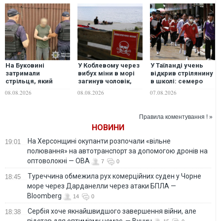
На Буковині
У Коблевому через
У Таїланді учень
затримали
вибух міни в морі
відкрив стрілянину
стрільця, який
загинув чоловік,
в школі: семеро
поранив двох
дві жінки поранені
загиблих, 15
08.08.2026
08.08.2026
07.08.2026
поліцейських і 11
поранених
днів
переховувався в
Правила коментування ! »
селі
НОВИНИ
На Херсонщині окупанти розпочали «вільне
19:01
полювання» на автотранспорт за допомогою дронів на
оптоволокні — ОВА
7
0
Туреччина обмежила рух комерційних суден у Чорне
18:45
море через Дарданелли через атаки БПЛА —
Bloomberg
14
0
Сербія хоче якнайшвидшого завершення війни, але
18:38
підстав для оптимізму немає, — Вучич