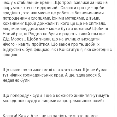
час, у « стабільній» країні ...Що тролі взялися за них на
форумах - хоч не відкривай... Сказати про це - щоби
зраділи ті, хто навмисне це робить з безневинними
потрощеними хлопцями, іхніми матерями, дітьми,
коханими? Щоби дрижали ті, кого це ще не спіткало,
але, мовляв, дивіться - може бути з кожним! Щоби ні
Новий рік, ні Різдво не були в радість, і який там ще
Дід Мороз... Щоби знали, що на вулицю виходити
нічого - навіть пройтися. Що закон про те, щоби іх
відпустить, був фікцією, як і Конституція, яка сьогодні є
фікцією.
Що ніякоі політичноі волі ні в кого нема. Що не буває
тут ніяких громадянських прав. А ще, здавалося б,
недавно були.
Що попереду - суди. І ще з кожного жили тягнутимуть
молоденькі судді з лицями запрограмованих зомбі.
Казати! Кажу. Але - не на радість тим, хто це все