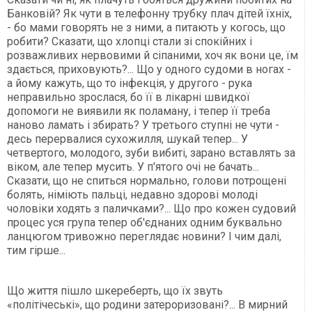
Банковій? Як чути в телефонну трубку плач дітей їхніх,
- бо мами говорять не з ними, а питають у когось, що
робити? Сказати, що хлопці стали зі спокійних і
розважливих нервовими й сіпаними, хоч як вони це, їм
здається, приховують?... Що у одного судоми в ногах -
а йому кажуть, що то інфекція, у другого - рука
неправильно зрослася, бо її в лікарні швидко
ї
допомоги не виявили як поламану, і тепер її треба
наново ламать і збирать? У третього ступні не чути -
десь перервалися сухожилля, шукай тепер... У
четвертого, молодого, зуби вибиті, зарано вставлять за
віком, але тепер мусить. У п'ятого очі не бачать...
Сказати, що не спиться нормально, голови потрощені
болять, німіють пальці, недавно здорові молоді
чоловіки ходять з паличками?... Що про кожен судовий
процес уся група тепер об'єднаних одним буквально
ланцюгом тривожно переглядає новини? І чим далі,
тим гірше...
Що життя пішло шкереберть, що їх звуть
«політічеські», що родини затероризовані?... В мирний