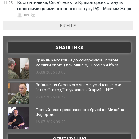
Костянтинівка, Слов'янськ та Краматорськ стануть
11:25
головними цілями осіннього наступу РФ - Максим Жорін
109
0
БІЛЬШЕ
АНАЛІТИКА
Кремль не готовий до компромісів і прагне
досягти своїх цілей війною, - Foreign Affairs
03.08.2026 13:02
Звільнення Сирського знаменує кінець епохи
"старої гвардії" в українській армії — NYT
23.07.2026 10:32
Повний текст резонансного брифінга Михайла
Федорова
18.07.2026 09:27