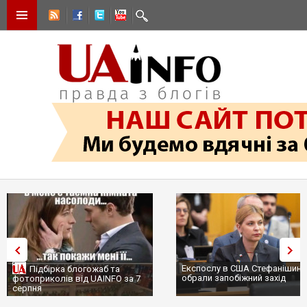
Експослу в США Стефанішині
Підбірка блогожаб та
обрали запобіжний захід
фотоприколів від UAINFO за 7
серпня