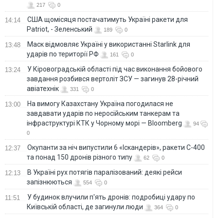
217
0
США щомісяця постачатимуть Україні ракети для
14:14
Patriot, - Зеленський
189
0
Маск відмовляє Україні у використанні Starlink для
13:48
ударів по території РФ
161
0
У Кіровоградській області під час виконання бойового
13:24
завдання розбився вертоліт ЗСУ — загинув 28-річний
авіатехнік
331
0
На вимогу Казахстану Україна погодилася не
13:00
завдавати ударів по неросійським танкерам та
інфраструктурі КТК у Чорному морі — Bloomberg
94
0
Окупанти за ніч випустили 6 «Іскандерів», ракети С-400
12:37
та понад 150 дронів різного типу
62
0
В Україні рух потягів паралізований: деякі рейси
12:13
запізнюються
554
0
У будинок влучили п'ять дронів: подробиці удару по
11:51
Київській області, де загинули люди
364
0