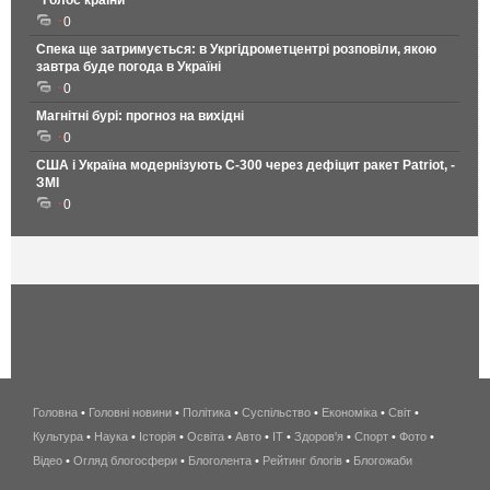
"Голос країни"
0
Спека ще затримується: в Укргідрометцентрі розповіли, якою
завтра буде погода в Україні
0
Магнітні бурі: прогноз на вихідні
0
США і Україна модернізують С-300 через дефіцит ракет Patriot, -
ЗМІ
0
Головна
•
Головні новини
•
Політика
•
Суспільство
•
Економіка
беспроводной
•
Світ
•
Культура
•
Наука
•
Історія
•
Освіта
•
Авто
•
IT
•
Здоров'я
интернет
•
Спорт
•
Фото
•
Відео
•
Огляд блогосфери
•
Блоголента
•
Рейтинг блогів
киев
•
Блогожаби
и