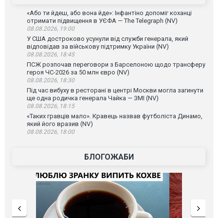
«Або ти йдеш, або вона йде»: Інфантіно допоміг коханці
отримати підвищення в УЄФА — The Telegraph (NV)
08.08.2026, 19:00
У США достроково усунули від служби генерала, який
відповідав за військову підтримку України (NV)
08.08.2026, 18:45
ПСЖ розпочав переговори з Барселоною щодо трансферу
героя ЧС-2026 за 50 млн євро (NV)
08.08.2026, 18:30
Під час вибуху в ресторані в центрі Москви могла загинути
ще одна родичка генерала Чайка — ЗМІ (NV)
08.08.2026, 18:15
«Таких гравців мало». Кравець назвав футболіста Динамо,
який його вразив (NV)
08.08.2026, 18:00
БЛОГОЖАБИ