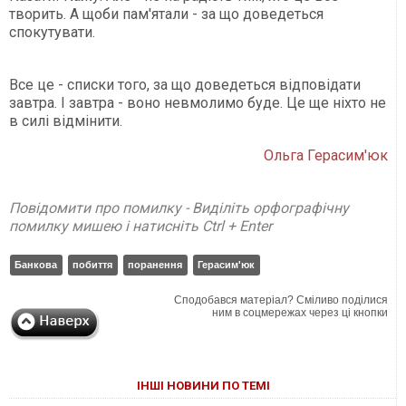
творить. А щоби пам'ятали - за що доведеться
спокутувати.
Все це - списки того, за що доведеться відповідати
завтра. І завтра - воно невмолимо буде. Це ще ніхто не
в силі відмінити.
Ольга Герасим'юк
Повідомити про помилку - Виділіть орфографічну
помилку мишею і натисніть Ctrl + Enter
Банкова
побиття
поранення
Герасим'юк
Сподобався матеріал? Сміливо поділися
ним в соцмережах через ці кнопки
ІНШІ НОВИНИ ПО ТЕМІ