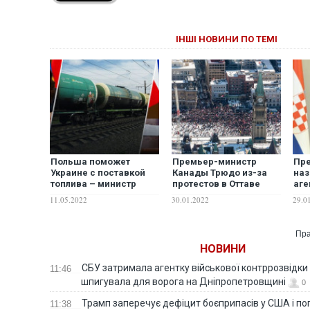
ІНШІ НОВИНИ ПО ТЕМІ
Польша поможет
Премьер-министр
Пре
Украине с поставкой
Канады Трюдо из-за
наз
топлива – министр
протестов в Оттаве
аге
экономики
вместе с семьей
мин
11.05.2022
30.01.2022
29.0
покинул столичную
резиденцию
Пра
НОВИНИ
СБУ затримала агентку військової контррозвідки 
11:46
шпигувала для ворога на Дніпропетровщині
0
Трамп заперечує дефіцит боєприпасів у США і п
11:38