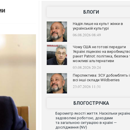
ии
БЛОГИ
Надія лише на культ жінки в
українській культурі
06.08.2026 08:49
Чому США не готові передати
Україні ліцензію на виробництв
ракет Patriot: політика, безпека 
можливі альтернативи
03.08.2026 20:24
Перспектива: ЗСУ добомблять і
всі інші склади Wildberries
23.07.2026 11:31
БЛОГОСТРІЧКА
Барометр якості життя. Наскільки україн
задоволені роботою, доходами
та загальною ситуацією в країні —
дослідження (NV)