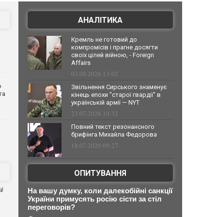
АНАЛІТИКА
Кремль не готовий до
компромісів і прагне досягти
своїх цілей війною, - Foreign
Affairs
03.08.2026 13:02
о
Звільнення Сирського знаменує
та
кінець епохи "старої гвардії" в
українській армії — NYT
23.07.2026 10:32
Повний текст резонансного
брифінга Михайла Федорова
18.07.2026 09:27
ОПИТУВАННЯ
ці
На вашу думку, коли далекобійні санкції
України примусять росію сісти за стіл
переговорів?