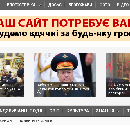
БЛОГОСТРІЧКА
ДОСЬЄ
БЛОГОЖАБИ
ФОТО
ВІДЕО
 Україні
Вибух у ресторані в Москві:
Вибух у Мос
ot, бо у США
ціллю був головком ВКС Росії,
загиблими: 
пр...
ресторан...
АДЗВИЧАЙНІ ПОДІЇ
СВІТ
КУЛЬТУРА
ЗНАННЯ
ТАРИФИ
ПОДВИГИ УКРАЇНЦІВ