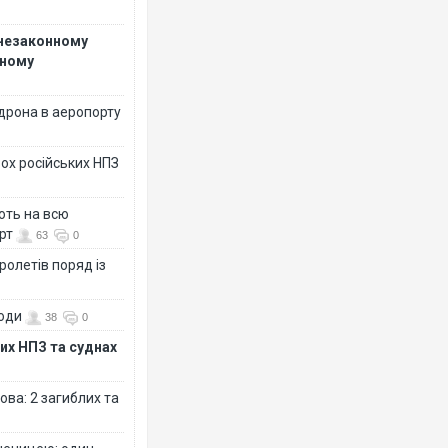
 незаконному
рному
дрона в аеропорту
ох російських НПЗ
ють на всю
рт
63
0
ролетів поряд із
води
38
0
их НПЗ та суднах
ова: 2 загиблих та