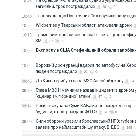
На Одещині РФ атакувала судно з українською п
10:46
загиблий, троє постраждалих
20
0
Топпосадовцю Повітряних Сил вручили нову під
10:40
Wildberries у Тверській області атакували дрони
10:22
Трамп вимагав пояснень від Гегсета щодо дефіци
10:15
ЗМІ
87
0
Експослу в США Стефанішиній обрали запобіжн
10:05
0
Ворожий дрон уранці вдарив по автобусу на Хер
10:02
людей постраждало
21
0
До Києва прибув глава МЗС Азербайджану
09:46
34
Глава МВС Німеччини назвав інцидент із дроном 
09:30
"сценарієм гібридної атаки"
57
0
Росія атакувала Суми КАБами: пошкоджено торг
09:14
будинки, є постраждалі. ФОТО
61
0
Сили оборони уразили Ярославський НПЗ: губерна
09:00
заявив про наймасштабнішу атаку. ВІДЕО
165