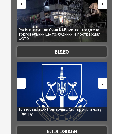
ала Суми КАБами: пошкоджено
Українські надзвичайники врятували 
центр, будинки, є постраждалі.
під час ліквідації масштабної лісової 
Франції
ВІДЕО
ю Повітряних Сил вручили нову
Сили оборони уразили Ярославськи
губернатор регіону заявив про най
атаку. ВІДЕО
БЛОГОЖАБИ