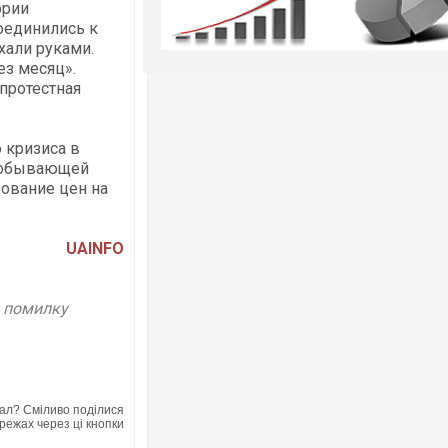
эрии
оединились к
хали руками.
з месяц».
протестная
 кризиса в
едобывающей
ование цен на
UAINFO
у помилку
ал? Сміливо поділися
режах через ці кнопки