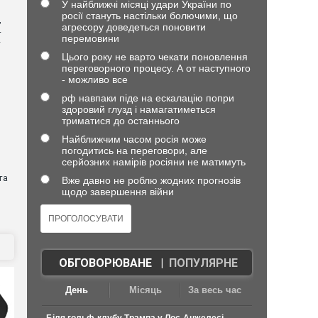
У найближчі місяці удари України по
росії стануть настільки болючими, що
,
агресору доведеться поновити
4
перемовини
—
Цього року не варто чекати поновлення
переговорного процесу. А от наступного
- можливо все
рф навпаки піде на ескалацію попри
здоровий глузд і намагатиметься
триматися до останнього
Найближчим часом росія може
погодитись на переговори, але
серйозних намірів росіяни не матимуть
та
Вже давно не роблю жодних прогнозів
щодо завершення війни
ОБГОВОРЮВАНЕ
|
ПОПУЛЯРНЕ
День
Місяць
За весь час