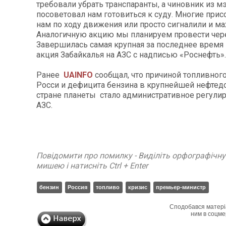
требовали убрать транспаранты, а чиновник из м
посоветовал нам готовиться к суду. Многие прис
нам по ходу движения или просто сигналили и ма
Аналогичную акцию мы планируем провести чере
Завершилась самая крупная за последнее время 
акция Забайкалья на АЗС с надписью «Роснефть».
Ранее
UAINFO
сообщал, что причиной топливного
Росси и дефицита бензина в крупнейшей нефт
стране планеты стало административное регулир
АЗС.
Повідомити про помилку - Виділіть орфографічн
мишею і натисніть Ctrl + Enter
бензин
Россия
топливо
кризис
премьер-министр
Сподобався матері
ним в соцме