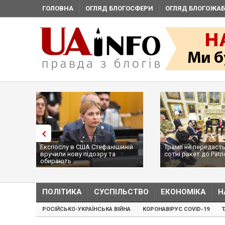
ГОЛОВНА
ОГЛЯД БЛОГОСФЕРИ
ОГЛЯД БЛОГОЖАБ
Експослу в США Стефанішиній
Трамп не передасть
вручили нову підозру та
сотні ракет до Patri
обирають...
...
ПОЛІТИКА
СУСПІЛЬСТВО
ЕКОНОМІКА
Н
РОСІЙСЬКО-УКРАЇНСЬКА ВІЙНА
КОРОНАВІРУС COVID-19