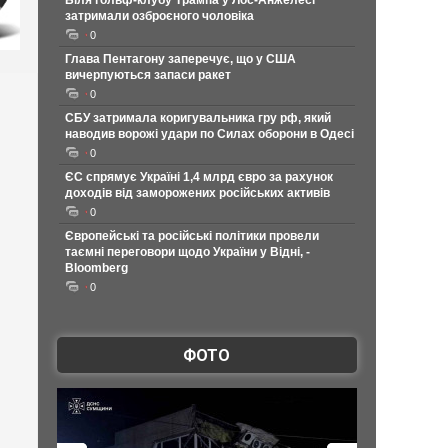
Біля гольф-клубу Трампа у Лос-Анжелесі
затримали озброєного чоловіка
0
Глава Пентагону заперечує, що у США
вичерпуються запаси ракет
0
СБУ затримала коригувальника гру рф, який
наводив ворожі удари по Силах оборони в Одесі
0
ЄС спрямує Україні 1,4 млрд євро за рахунок
доходів від заморожених російських активів
0
Європейські та російські політики провели
таємні переговори щодо України у Відні, -
Bloomberg
0
ФОТО