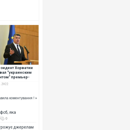
Росія атакув
торговельний 
ФОТО
зидент Хорватии
вал "украинским
нтом" премьер-
истра Пленковича
1.2022
вила коментування ! »
Топпосадовц
підозру
фсб, яка
0
огрожує джерелам