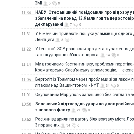
ЗМІ
5
0
НАБУ: Стефанішиній повідомили про підозру у
11:34
збагаченні на понад 13,9 млн грн та недостові
декларуванні
7
0
У Німеччині тривають пошуки уламків ще одного 
11:31
Лейпцига
8
0
У Генштабі ЗСУ розповіли про деталі ураження дв
11:22
та інші удари по об'єктах ворога
14
0
Ми втрачаємо Костянтинівку, проблеми перетіка
11:14
Краматорсько-Слов'янську агломерацію, — експе
Вертоліт із Трампом через проблеми зі зв'язком п
11:05
літаком над Вашингтоном, - NYT
34
0
Окупований Маріуполь залишився без світла та 
11:01
Зеленський підтвердив удари по двох російськ
10:58
тіньового флоту
21
0
Росіяни вдарили по вагону біля вокзалу міста Лоз
10:52
3 поранених
34
0