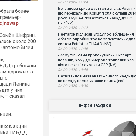
06.08.2026, 11:24
Бензинова криза дається взнаки. Росіяни
брала более
що переїхали до Криму після окупації 201
 премьер-
року, змушені повертатися назад до РФ 
nswap
.
ГУР (NV)
06.08.2026, 11:12
Пентагон підписав угоду про збільшення
 Семён Шифрин,
обсягів виробництва комплектуючих для
алось около 200
систем Patriot та THAAD (NV)
0 автомобилей.
06.08.2026, 11:00
«Кому тільки не пропонували». Експерт
и,
пояснив, чому до Умєрова тривалий час
ніхто не хотів очолити СЗР (NV)
ИБДД требовали
06.08.2026, 10:48
илам дорожного
Несвітайлов назвав можливого кандида
ы с
на посаду посла України в США (NV)
ощади Ленина
06.08.2026, 10:36
дто у них
», – сказал
ІНФОГРАФІКА
кции.
ников акции
дники ГИБДД