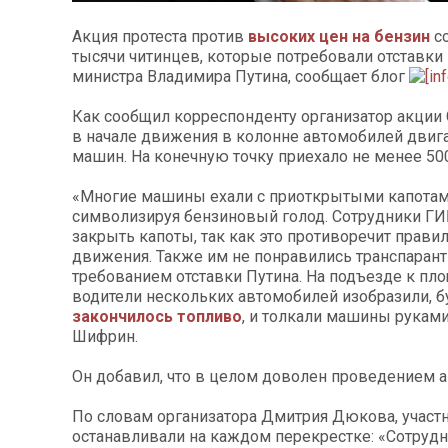
Акция протеста против
высоких цен на бензин
со
тысячи читинцев, которые потребовали отставки
министра Владимира Путина, сообщает блог
Как сообщил корреспонденту организатор акции
в начале движения в колонне автомобилей двиг
машин. На конечную точку приехало не менее 50
«Многие машины ехали с приоткрытыми капотам
символизируя бензиновый голод. Сотрудники Г
закрыть капоты, так как это противоречит прав
движения. Также им не понравились транспарант
требованием отставки Путина. На подъезде к пл
водители нескольких автомобилей изобразили, бу
закончилось топливо
, и толкали машины руками
Шифрин.
Он добавил, что в целом доволен проведением а
По словам организатора Дмитрия Дюкова, участ
останавливали на каждом перекрестке: «Сотру