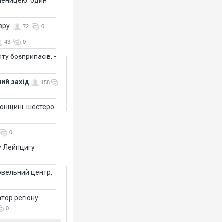
шеницею: один
озру
72
0
43
0
ту боєприпасів, -
ий захід
158
сонщині: шестеро
0
у Лейпцигу
овельний центр,
тор регіону
0