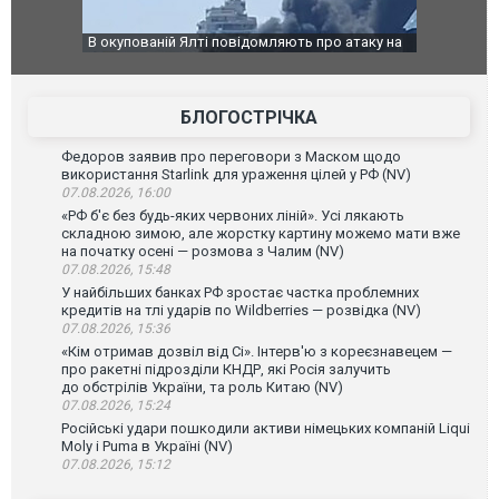
о атаку на
За 2000 кілометрів від кордону з Україною: в
В Таїланді 
го диму.
Єкатеринбурзі після атаки дронів загорівся
блискавки 
склад Wildberries. ФОТО. ВІДЕО
постражда
БЛОГОСТРІЧКА
Федоров заявив про переговори з Маском щодо
використання Starlink для ураження цілей у РФ (NV)
07.08.2026, 16:00
«РФ б'є без будь-яких червоних ліній». Усі лякають
складною зимою, але жорстку картину можемо мати вже
на початку осені — розмова з Чалим (NV)
07.08.2026, 15:48
У найбільших банках РФ зростає частка проблемних
кредитів на тлі ударів по Wildberries — розвідка (NV)
07.08.2026, 15:36
«Кім отримав дозвіл від Сі». Інтерв'ю з кореєзнавецем —
про ракетні підрозділи КНДР, які Росія залучить
до обстрілів України, та роль Китаю (NV)
07.08.2026, 15:24
Російські удари пошкодили активи німецьких компаній Liqui
Moly і Puma в Україні (NV)
07.08.2026, 15:12