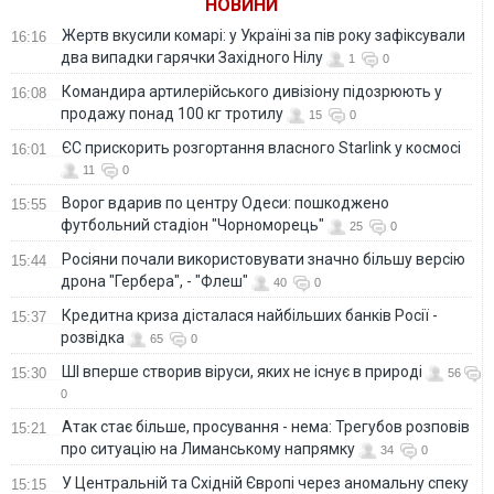
НОВИНИ
ДПСУ
Жертв вкусили комарі: у Україні за пів року зафіксували
16:16
два випадки гарячки Західного Нілу
1
0
Командира артилерійського дивізіону підозрюють у
16:08
продажу понад 100 кг тротилу
15
0
ЄС прискорить розгортання власного Starlink у космосі
16:01
11
0
Ворог вдарив по центру Одеси: пошкоджено
15:55
футбольний стадіон "Чорноморець"
25
0
Росіяни почали використовувати значно більшу версію
15:44
дрона "Гербера", - "Флеш"
40
0
Кредитна криза дісталася найбільших банків Росії -
15:37
розвідка
65
0
ШІ вперше створив віруси, яких не існує в природі
15:30
56
0
Атак стає більше, просування - нема: Трегубов розповів
15:21
про ситуацію на Лиманському напрямку
34
0
У Центральній та Східній Європі через аномальну спеку
15:15