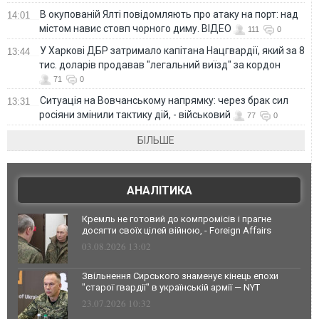
В окупованій Ялті повідомляють про атаку на порт: над
14:01
містом навис стовп чорного диму. ВІДЕО
111
0
У Харкові ДБР затримало капітана Нацгвардії, який за 8
13:44
тис. доларів продавав "легальний виїзд" за кордон
71
0
Ситуація на Вовчанському напрямку: через брак сил
13:31
росіяни змінили тактику дій, - військовий
77
0
БІЛЬШЕ
АНАЛІТИКА
Кремль не готовий до компромісів і прагне
досягти своїх цілей війною, - Foreign Affairs
03.08.2026 13:02
Звільнення Сирського знаменує кінець епохи
"старої гвардії" в українській армії — NYT
23.07.2026 10:32