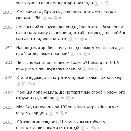
зафіксували нові температурні рекорди
50
0
У російському Брянську спалахнула пожежа, горять
15:08
склади — ЗМІ
84
0
Зеленський заслухав доповідь Драпатого: обговорили
15:00
питання захисту Донеччини, антибалістику, далекобійні
санкції та кадрові питання
27
0
Навроцький зробив заяву про допомогу Україні і згадав
14:52
про "бандерівські прапори"
359
0
Чи стане Венс наступником Трампа? Президент США
14:44
виступив із неочікуваною заявою
158
0
Стало відомо, хто потрапив під нові санкції Євросоюзу
14:30
54
0
Франція попередила, що не терпітиме спроб іноземного
14:22
втручання у вибори
31
0
Мер Сеути заявив про 100 загиблих мігрантів під час
14:16
штурму кордону
59
0
У Харкові внаслідок ДТП з міським автобусом
14:08
постраждали пасажири та водій
30
0