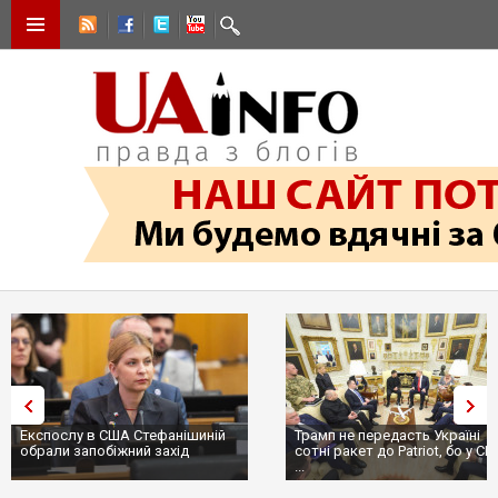
Експослу в США Стефанішиній
Трамп не передасть Україні
обрали запобіжний захід
сотні ракет до Patriot, бо у С
...