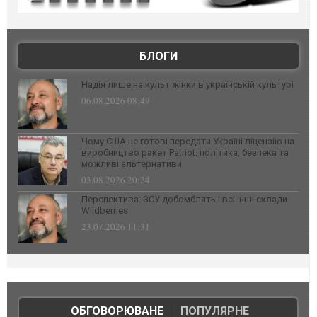
БЛОГИ
Надія лише на культ жінки в українській культурі
06.08.2026 08:49
Чому США не готові передати Україні ліцензію на
виробництво ракет Patriot: політика, безпека та
можливі альтернативи
03.08.2026 20:24
Перспектива: ЗСУ добомблять і всі інші склади
Wildberries
23.07.2026 11:31
ОБГОВОРЮВАНЕ
|
ПОПУЛЯРНЕ