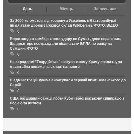
День
Місяць
За весь час
За 2000 кілометрів від кордону з Україною: в Єкатеринбурзі
після атаки дронів загорівся склад Wildberries. ФОТО. ВІДЕО
0
Ворог завдав комбінованого удару по Сумах, двоє поранених.
Ще десятеро постраждали після атаки БПЛА по ринку на
Сумщині. ФОТО
0
На аеродромі "Гвардійське" в окупованому Криму спалахнула
масштабна пожежа на складі пального
0
В адміністрації Вучича анонсували перший візит Зеленського до
Сербії
0
США розширили санкції проти Куби через військову співпрацю з
Росією та Китаєм
0