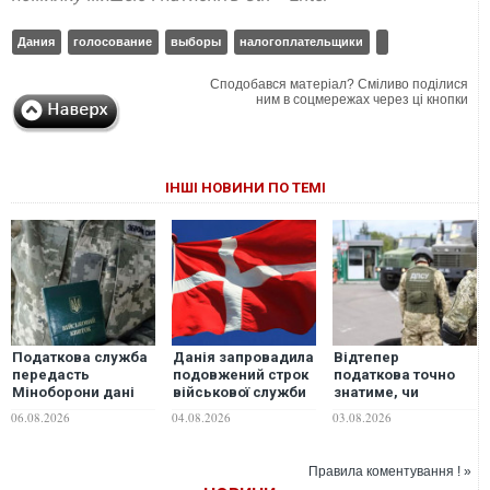
Дания
голосование
выборы
налогоплательщики
Сподобався матеріал? Сміливо поділися
ним в соцмережах через ці кнопки
ІНШІ НОВИНИ ПО ТЕМІ
Податкова служба
Данія запровадила
Відтепер
передасть
подовжений строк
податкова точно
Міноборони дані
військової служби
знатиме, чи
про чоловіків 18–60
у відповідь на дії
громадянин
06.08.2026
04.08.2026
03.08.2026
років: що вирішив
Росії та Трампа
перетинав кордон:
уряд
запущено
автоматичний
Правила коментування ! »
обмін даними з