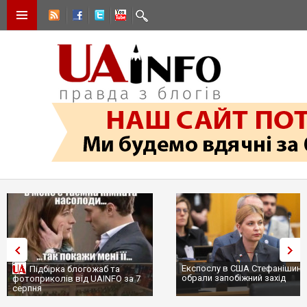
Експослу в США Стефанішині
Підбірка блогожаб та
обрали запобіжний захід
фотоприколів від UAINFO за 7
серпня