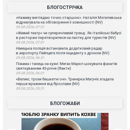
БЛОГОСТРІЧКА
«Наживу виглядаю точно старшою». Наталія Могилевська
відреагувала на обговорення її зовнішності (NV)
09.08.2026, 07:31
«Живий театр» чи суперечливий тренд:. Як італійські бабусі
в ресторані перетворилися на пастку для туристів (NV)
09.08.2026, 07:01
Німецька поліція встановила додатковий радар
в аеропорту Лейпцига після інциденту з дроном (NV)
09.08.2026, 06:31
Піжама і танець на кухні: Меган Маркл шокувала фанатів
святкуванням 45-річчя (Факти)
09.08.2026, 06:01
«Великі, трохи бешкетні очі». Тренерка Магучіх згадала
перше враження від Ярослави (NV)
09.08.2026, 05:31
БЛОГОЖАБИ