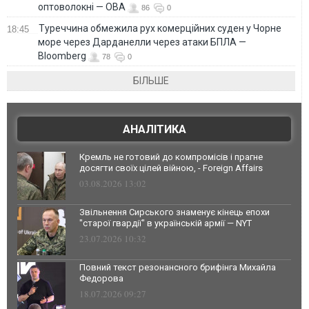
оптоволокні — ОВА
86
0
Туреччина обмежила рух комерційних суден у Чорне
18:45
море через Дарданелли через атаки БПЛА —
Bloomberg
78
0
БІЛЬШЕ
АНАЛІТИКА
Кремль не готовий до компромісів і прагне
досягти своїх цілей війною, - Foreign Affairs
03.08.2026 13:02
Звільнення Сирського знаменує кінець епохи
"старої гвардії" в українській армії — NYT
23.07.2026 10:32
Повний текст резонансного брифінга Михайла
Федорова
18.07.2026 09:27