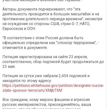
Авторы документа подчеркивают, что "эта
деятельность проводится в больших масштабах и на
протяжении длительного периода времени", несмотря
на осуждение со стороны США, стран G-7, НАТО,
Евросоюза и ООН.
"В соответствии с этим Россия должна быть
официально определена как "спонсор терроризма", -
отмечается в документе.
Петиция зарегистрирована на сайте 23 апреля,
соответственно, сбор подписей будет продолжаться до
23 мая.
Петиция за сутки уже набрала 2,454 подписей и
находится по этому адресу:
https://petitions.whitehouse.gov/petition/designate-russia-
state-sponsor-terrorism/XMjbTltM
Все граждане, кому мерзок фашизм и агрессия
русских империалистов, присоединяйтесь, ваша