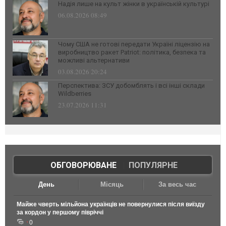
Надія лише на культ жінки в українській культурі
06.08.2026 08:49
Чому США не готові передати Україні ліцензію на
виробництво ракет Patriot: політика, безпека та
можливі альтернативи
03.08.2026 20:24
Перспектива: ЗСУ добомблять і всі інші склади
Wildberries
23.07.2026 11:31
ОБГОВОРЮВАНЕ
|
ПОПУЛЯРНЕ
День
Місяць
За весь час
Майже чверть мільйона українців не повернулися після виїзду
за кордон у першому півріччі
0