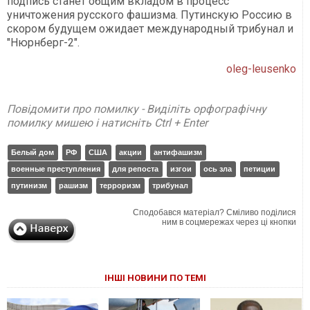
подпись станет общим вкладом в процесс
уничтожения русского фашизма. Путинскую Россию в
скором будущем ожидает международный трибунал и
"Нюрнберг-2".
oleg-leusenko
Повідомити про помилку - Виділіть орфографічну
помилку мишею і натисніть Ctrl + Enter
Белый дом
РФ
США
акции
антифашизм
военные преступления
для репоста
изгои
ось зла
петиции
путинизм
рашизм
терроризм
трибунал
Сподобався матеріал? Сміливо поділися
ним в соцмережах через ці кнопки
ІНШІ НОВИНИ ПО ТЕМІ