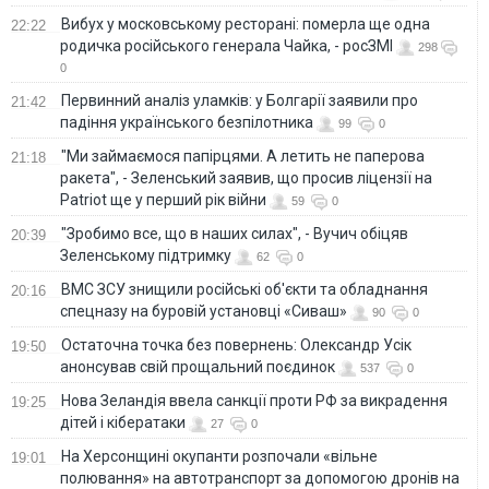
Вибух у московському ресторані: померла ще одна
22:22
родичка російського генерала Чайка, - росЗМІ
298
0
Первинний аналіз уламків: у Болгарії заявили про
21:42
падіння українського безпілотника
99
0
"Ми займаємося папірцями. А летить не паперова
21:18
ракета", - Зеленський заявив, що просив ліцензії на
Patriot ще у перший рік війни
59
0
"Зробимо все, що в наших силах", - Вучич обіцяв
20:39
Зеленському підтримку
62
0
ВМС ЗСУ знищили російські об'єкти та обладнання
20:16
спецназу на буровій установці «Сиваш»
90
0
Остаточна точка без повернень: Олександр Усік
19:50
анонсував свій прощальний поєдинок
537
0
Нова Зеландія ввела санкції проти РФ за викрадення
19:25
дітей і кібератаки
27
0
На Херсонщині окупанти розпочали «вільне
19:01
полювання» на автотранспорт за допомогою дронів на