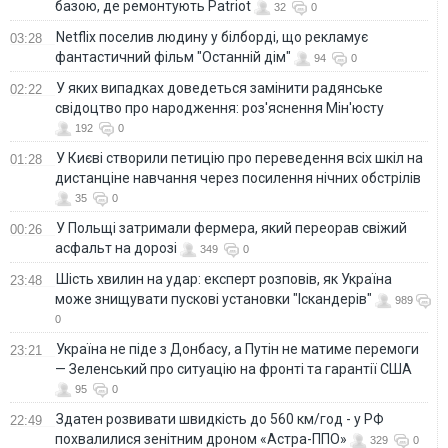
базою, де ремонтують Patriot
32
0
Netflix поселив людину у білборді, що рекламує
03:28
фантастичний фільм "Останній дім"
94
0
У яких випадках доведеться замінити радянське
02:22
свідоцтво про народження: роз'яснення Мін'юсту
192
0
У Києві створили петицію про переведення всіх шкіл на
01:28
дистанціне навчання через посилення нічних обстрілів
35
0
У Польщі затримали фермера, який переорав свіжий
00:26
асфальт на дорозі
349
0
Шість хвилин на удар: експерт розповів, як Україна
23:48
може знищувати пускові установки "Іскандерів"
989
0
Україна не піде з Донбасу, а Путін не матиме перемоги
23:21
— Зеленський про ситуацію на фронті та гарантії США
95
0
Здатен розвивати швидкість до 560 км/год - у РФ
22:49
похвалилися зенітним дроном «Астра-ППО»
329
0