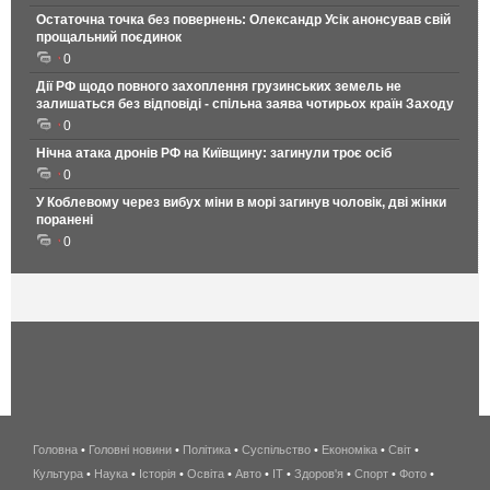
Остаточна точка без повернень: Олександр Усік анонсував свій
прощальний поєдинок
0
Дії РФ щодо повного захоплення грузинських земель не
залишаться без відповіді - спільна заява чотирьох країн Заходу
0
Нічна атака дронів РФ на Київщину: загинули троє осіб
0
У Коблевому через вибух міни в морі загинув чоловік, дві жінки
поранені
0
Головна
•
Головні новини
•
Політика
•
Суспільство
•
Економіка
беспроводной
•
Світ
•
Культура
•
Наука
•
Історія
•
Освіта
•
Авто
•
IT
•
Здоров'я
интернет
•
Спорт
•
Фото
•