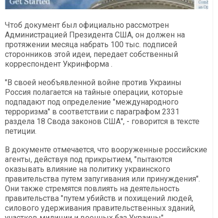
Чтоб документ был официально рассмотрен
Администрацией Президента США, он должен на
протяжении месяца набрать 100 тыс. подписей
сторонников этой идеи, передает собственный
корреспондент Укринформа .
"В своей необъявленной войне против Украины
Россия полагается на тайные операции, которые
подпадают под определение "международного
терроризма" в соответствии с параграфом 2331
раздела 18 Свода законов США", - говорится в тексте
петиции.
В документе отмечается, что вооруженные российские
агенты, действуя под прикрытием, "пытаются
оказывать влияние на политику украинского
правительства путем запугивания или принуждения".
Они также стремятся повлиять на деятельность
правительства "путем убийств и похищений людей,
силового удерживания правительственных зданий,
участков милиции и военных баз Украины".