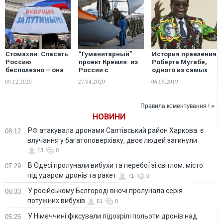
Стомахин: Спасать
“Гуманитарный”
История правления
Россию
проект Кремля: из
Роберта Мугабе,
бесполезно – она
России с
одного из самых
обречена, но
ненавистью
жестоких
09.12.2020
27.04.2020
06.09.2019
агония может
диктаторов мира
затянуться и быть
смертельно
Правила коментування ! »
опасной для
НОВИНИ
окружающих
РФ атакувала дронами Салтівський район Харкова: є
08:12
влучання у багатоповерхівку, двоє людей загинули
13
0
В Одесі пролунали вибухи та перебої зі світлом: місто
07:29
під ударом дронів та ракет
71
0
У російському Бєлгороді вночі пролунала серія
06:33
потужних вибухів
61
0
У Німеччині фіксували підозрілі польоти дронів над
05:25