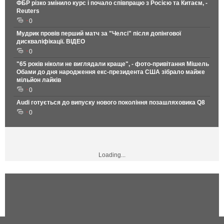
ФБР різко змінило курс і почало співпрацю з Росією та Китаєм, -
Reuters
0
Мудрик провів перший матч за "Челсі" після допінгової
дискваліфікації. ВІДЕО
0
"65 років ніколи не виглядали краще", - фото-привітання Мішель
Обами до дня народження екс-президента США зібрало майже
мільйон лайків
0
Audi готується до випуску нового покоління позашляховика Q8
0
Loading...