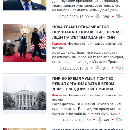
Действующий президент США Дональд
Трамп заявил ряду своих советников, что
не намерен покидать Белый дом в день
инаугурации избранного президента Джо
•
•
17.12.2020, 13:00
1390
4
Б...
ПОКА ТРАМП ОТКАЗЫВАЕТСЯ
ПРИЗНАВАТЬ ПОРАЖЕНИЕ, ПЕРВАЯ
ЛЕДИ ПАКУЕТ ЧЕМОДАНЫ – CNN
Категорія:
Новини в світі: читати останні світові
новини
Хотя Дональд Трамп все еще отрицает
результаты выборов, на которых проиграл,
его жена и первая леди Мелания Трамп
уже заботится о том, как будет покид...
•
•
10.12.2020, 13:01
1311
0
ПИР ВО ВРЕМЯ ЧУМЫ? ПОМПЕО
РЕШИЛ ОРГАНИЗОВАТЬ В БЕЛОМ
ДОМЕ ПРАЗДНИЧНЫЕ ПРИЕМЫ
Категорія:
Новини в світі: читати останні світові
новини
Госсекретарь США Майкл Помпео решил
организовать в Белом доме праздничные
приемы – на один из них уже пригласили
900 гостей, еще 180 иностранных посло...
•
•
03.12.2020, 23:59
349
0