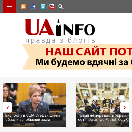
Експослу в США Стефанішиній
Трамп не передасть Україні
обрали запобіжний захід
сотні ракет до Patriot, бо у С
...