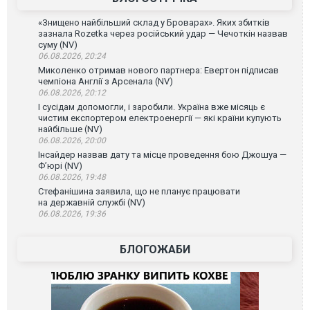
«Знищено найбільший склад у Броварах». Яких збитків
зазнала Rozetka через російський удар — Чечоткін назвав
суму (NV)
06.08.2026, 20:24
Миколенко отримав нового партнера: Евертон підписав
чемпіона Англії з Арсенала (NV)
06.08.2026, 20:12
І сусідам допомогли, і заробили. Україна вже місяць є
чистим експортером електроенергії — які країни купують
найбільше (NV)
06.08.2026, 20:00
Інсайдер назвав дату та місце проведення бою Джошуа —
Ф’юрі (NV)
06.08.2026, 19:48
Стефанішина заявила, що не планує працювати
на державній службі (NV)
06.08.2026, 19:36
БЛОГОЖАБИ