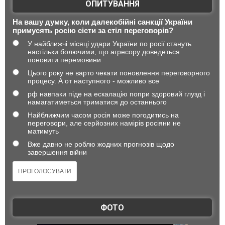
ОПИТУВАННЯ
На вашу думку, коли далекобійні санкції України
примусять росію сісти за стіл переговорів?
У найближчі місяці удари України по росії стануть
настільки болючими, що агресору доведеться
поновити перемовини
Цього року не варто чекати поновлення переговорного
процесу. А от наступного - можливо все
рф навпаки піде на ескалацію попри здоровий глузд і
намагатиметься триматися до останнього
Найближчим часом росія може погодитись на
переговори, але серйозних намірів росіяни не
матимуть
Вже давно не роблю жодних прогнозів щодо
завершення війни
ФОТО