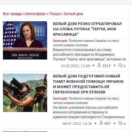
Вся правда з блогосфери
»
Пошук
» Белый дом
БЕЛЫЙ ДОМ РЕЗКО ОТРЕАГИРОВАЛ
НА СЛОВА ПУТИНА "ТЕРПИ, МОЯ
КРАСАВИЦА"
Категорія:
Політичні новини України та світу:
читати новини політики
Вашингтон отреагировал на слова
российского президента Владимира
Путина "терпи, моя красавица", которые он
сказал 7 февраля в ответ на нежелание
•
•
10.02.2022, 12:00
2515
6
украи...
БЕЛЫЙ ДОМ ПОДГОТОВИЛ НОВЫЙ
ПАКЕТ ВОЕННОЙ ПОМОЩИ УКРАИНЕ
И МОЖЕТ ПРЕДОСТАВИТЬ ЕЙ
ПЕРЕНОСНЫЕ ЗРК STINGER
Категорія:
Політичні новини України та світу:
читати новини політики
На фоне усиления угрозы российского
военного вторжения в Украину в
администрации президента Соединенных
Штатов Америки Джо Байдена работают с
•
•
08.01.2022, 14:36
967
0
союзника...