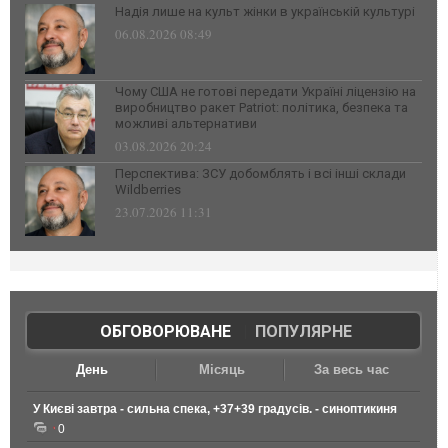
Надія лише на культ жінки в українській культурі
06.08.2026 08:49
Чому США не готові передати Україні ліцензію на
виробництво ракет Patriot: політика, безпека та
можливі альтернативи
03.08.2026 20:24
Перспектива: ЗСУ добомблять і всі інші склади
Wildberries
23.07.2026 11:31
ОБГОВОРЮВАНЕ
|
ПОПУЛЯРНЕ
День
Місяць
За весь час
У Києві завтра - сильна спека, +37+39 градусів. - синоптикиня
0