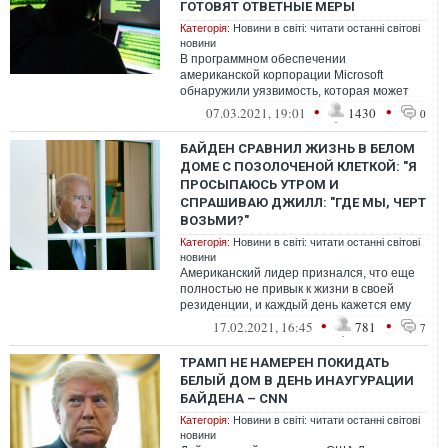
ГОТОВЯТ ОТВЕТНЫЕ МЕРЫ
Категорія:
Новини в світі: читати останні світові
новини
В программном обеспечении
американской корпорации Microsoft
обнаружили уязвимость, которая может
обернуться глобальным кризисом из-
•
•
07.03.2021, 19:01
1430
0
за масштабной утечк...
БАЙДЕН СРАВНИЛ ЖИЗНЬ В БЕЛОМ
ДОМЕ С ПОЗОЛОЧЕНОЙ КЛЕТКОЙ: "Я
ПРОСЫПАЮСЬ УТРОМ И
СПРАШИВАЮ ДЖИЛЛ: "ГДЕ МЫ, ЧЕРТ
ВОЗЬМИ?"
Категорія:
Новини в світі: читати останні світові
новини
Американский лидер признался, что еще
полностью не привык к жизни в своей
резиденции, и каждый день кажется ему
удивительным.
•
•
17.02.2021, 16:45
781
7
ТРАМП НЕ НАМЕРЕН ПОКИДАТЬ
БЕЛЫЙ ДОМ В ДЕНЬ ИНАУГУРАЦИИ
БАЙДЕНА – CNN
Категорія:
Новини в світі: читати останні світові
новини