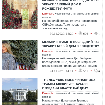
МЕЛАНИЯ ТРАМП В ПОСЛЕДНИЙ РАЗ
УКРАСИЛА БЕЛЫЙ ДОМ К
РОЖДЕСТВУ. ФОТО
Категорія:
Новини в світі: читати останні світові
новини
На прошлой неделе супруга президента
США Дональда Трампа, одетая в
элегантный наряд,
встретила традиционную елку, которая
•
•
30.11.2020, 18:20
696
1
была установлена в центральн...
МЕЛАНИЯ ТРАМП В ПОСЛЕДНИЙ РАЗ
УКРАСИТ БЕЛЫЙ ДОМ В РОЖДЕСТВУ
Категорія:
Новини в світі: читати останні світові
новини
Несмотря на избрание Джо Байдена
президентом США, семья действующего
американского лидера Дональда Трампа
пока остается в президентской
•
•
24.11.2020, 14:14
551
0
резиденции. И ...
THE NEW YORK TIMES: ЧИНОВНИЦА
ТРАМПА БЛОКИРУЕТ НАЧАЛО
ПЕРЕДАЧИ ВЛАСТИ БАЙДЕНУ
Категорія:
Новини в світі: читати останні світові
новини
Назначенная Дональдом Трампом
администратор Администрации общих