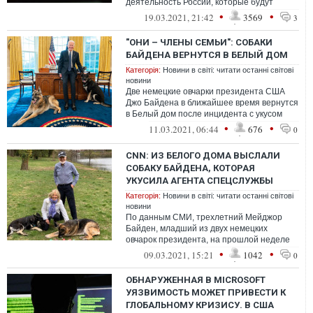
деятельность России, которые будут
включать как санкции, и другие
•
•
19.03.2021, 21:42
3569
3
мероприятия, в...
"ОНИ – ЧЛЕНЫ СЕМЬИ": СОБАКИ
БАЙДЕНА ВЕРНУТСЯ В БЕЛЫЙ ДОМ
Категорія:
Новини в світі: читати останні світові
новини
Две немецкие овчарки президента США
Джо Байдена в ближайшее время вернутся
в Белый дом после инцидента с укусом
человека, который произошел в
•
•
11.03.2021, 06:44
676
0
понедель...
CNN: ИЗ БЕЛОГО ДОМА ВЫСЛАЛИ
СОБАКУ БАЙДЕНА, КОТОРАЯ
УКУСИЛА АГЕНТА СПЕЦСЛУЖБЫ
Категорія:
Новини в світі: читати останні світові
новини
По данным СМИ, трехлетний Мейджор
Байден, младший из двух немецких
овчарок президента, на прошлой неделе
начал вести себя агрессивно
•
•
09.03.2021, 15:21
1042
0
ОБНАРУЖЕННАЯ В MICROSOFT
УЯЗВИМОСТЬ МОЖЕТ ПРИВЕСТИ К
ГЛОБАЛЬНОМУ КРИЗИСУ. В США