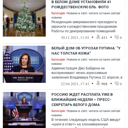
В БЕЛОМ ДОМЕ УСТАНОВИЛИ 41
РОЖДЕСТВЕНСКУЮ ЕЛЬ. ФОТО
Категорія:
Новини в світі: читати останні світові
новини
Резиденцию американского президента
украсили к рождественским праздникам.
Работы по декорированию помещений
завершились в понедельник, 29 ноября
•
•
30.11.2021, 11:01
411
0
БЕЛЫЙ ДОМ ОБ УГРОЗАХ ПУТИНА: "У
НАС ТОЛСТАЯ КОЖА"
Категорія:
Новини в світі: читати останні світові
новини
Администрация Джо Байдена не
воспринимает лично агрессивные
заявления Владимира Путина 21 апреля, в
которых он угрожал странам за
•
•
22.04.2021, 17:41
968
0
пересечение "красной...
РОССИЮ ЖДЕТ РАСПЛАТА УЖЕ В
БЛИЖАЙШИЕ НЕДЕЛИ – ПРЕСС-
СЕКРЕТАРЬ БЕЛОГО ДОМА
Категорія:
Новини в світі: читати останні світові
новини
В течение следующих недель США введут
«шаги в ответ» на злонамеренную