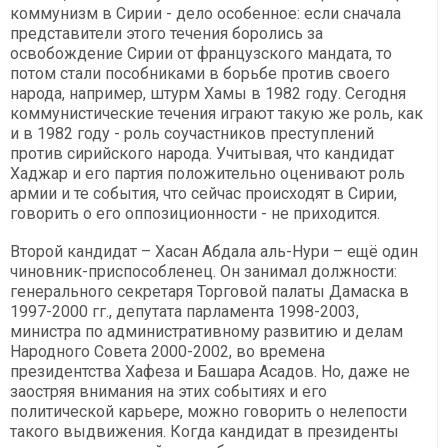
коммунизм в Сирии - дело особенное: если сначала
представители этого течения боролись за
освобождение Сирии от французского мандата, то
потом стали пособниками в борьбе против своего
народа, например, штурм Хамы в 1982 году. Сегодня
коммунистические течения играют такую же роль, как
и в 1982 году - роль соучастников преступлений
против сирийского народа. Учитывая, что кандидат
Хаджар и его партия положительно оценивают роль
армии и те события, что сейчас происходят в Сирии,
говорить о его оппозиционности - не приходится.
Второй кандидат – Хасан Абдала аль-Нури – ещё один
чиновник-приспособленец. Он занимал должности:
генерального секретаря Торговой палаты Дамаска в
1997-2000 гг., депутата парламента 1998-2003,
министра по административному развитию и делам
Народного Совета 2000-2002, во времена
президентства Хафеза и Башара Асадов. Но, даже не
заостряя внимания на этих событиях и его
политической карьере, можно говорить о нелепости
такого выдвижения. Когда кандидат в президенты