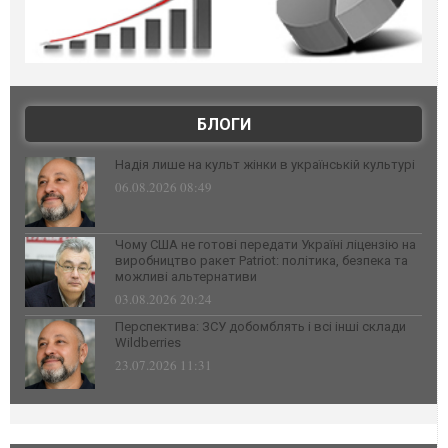
БЛОГИ
Надія лише на культ жінки в українській культурі
06.08.2026 08:49
Чому США не готові передати Україні ліцензію на
виробництво ракет Patriot: політика, безпека та
можливі альтернативи
03.08.2026 20:24
Перспектива: ЗСУ добомблять і всі інші склади
Wildberries
23.07.2026 11:31