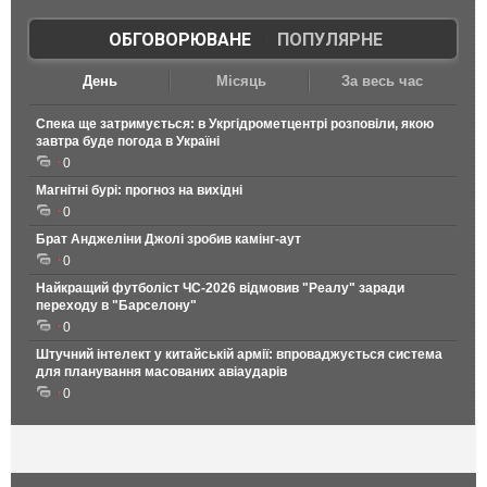
ОБГОВОРЮВАНЕ
|
ПОПУЛЯРНЕ
День
Місяць
За весь час
Спека ще затримується: в Укргідрометцентрі розповіли, якою
завтра буде погода в Україні
0
Магнітні бурі: прогноз на вихідні
0
Брат Анджеліни Джолі зробив камінг-аут
0
Найкращий футболіст ЧС-2026 відмовив "Реалу" заради
переходу в "Барселону"
0
Штучний інтелект у китайській армії: впроваджується система
для планування масованих авіаударів
0