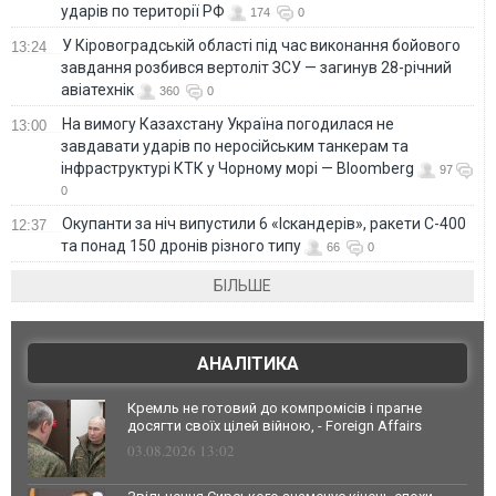
ударів по території РФ
174
0
У Кіровоградській області під час виконання бойового
13:24
завдання розбився вертоліт ЗСУ — загинув 28-річний
авіатехнік
360
0
На вимогу Казахстану Україна погодилася не
13:00
завдавати ударів по неросійським танкерам та
інфраструктурі КТК у Чорному морі — Bloomberg
97
0
Окупанти за ніч випустили 6 «Іскандерів», ракети С-400
12:37
та понад 150 дронів різного типу
66
0
БІЛЬШЕ
АНАЛІТИКА
Кремль не готовий до компромісів і прагне
досягти своїх цілей війною, - Foreign Affairs
03.08.2026 13:02