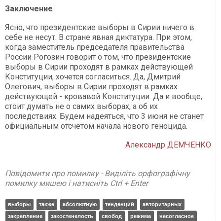
Заключение
Ясно, что президентские выборы в Сирии ничего в
себе не несут. В стране явная диктатура. При этом,
когда заместитель председателя правительства
России Рогозин говорит о том, что президентские
выборы в Сирии проходят в рамках действующей
Конституции, хочется согласиться. Да, Дмитрий
Олегович, выборы в Сирии проходят в рамках
действующей - кровавой Конституции. Да и вообще,
стоит думать не о самих выборах, а об их
последствиях. Будем надеяться, что 3 июня не станет
официальным отсчётом начала нового геноцида.
Александр ДЕМЧЕНКО
Повідомити про помилку - Виділіть орфографічну
помилку мишею і натисніть Ctrl + Enter
выборы
также
абсолютную
тенденций
авторитарных
закрепление
закостенелость
свобод
режима
несогласное