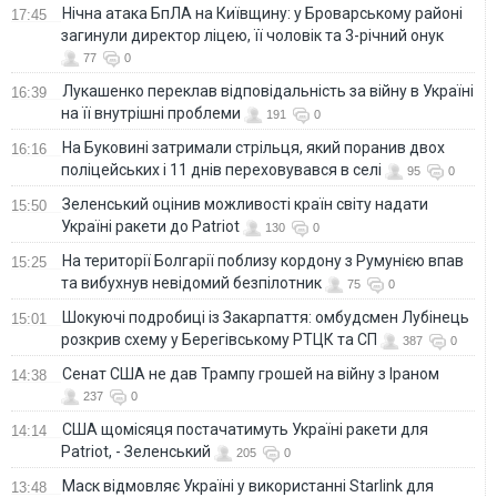
Нічна атака БпЛА на Київщину: у Броварському районі
17:45
загинули директор ліцею, її чоловік та 3-річний онук
77
0
Лукашенко переклав відповідальність за війну в Україні
16:39
на її внутрішні проблеми
191
0
На Буковині затримали стрільця, який поранив двох
16:16
поліцейських і 11 днів переховувався в селі
95
0
Зеленський оцінив можливості країн світу надати
15:50
Україні ракети до Patriot
130
0
На території Болгарії поблизу кордону з Румунією впав
15:25
та вибухнув невідомий безпілотник
75
0
Шокуючі подробиці із Закарпаття: омбудсмен Лубінець
15:01
розкрив схему у Берегівському РТЦК та СП
387
0
Сенат США не дав Трампу грошей на війну з Іраном
14:38
237
0
США щомісяця постачатимуть Україні ракети для
14:14
Patriot, - Зеленський
205
0
Маск відмовляє Україні у використанні Starlink для
13:48