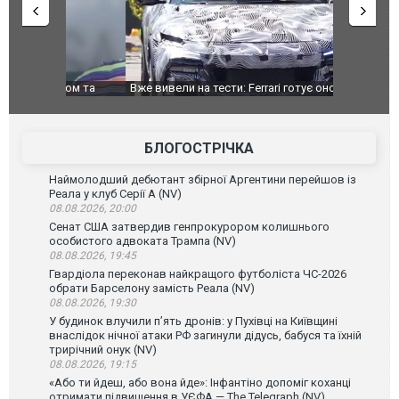
дом та
Вже вивели на тести: Ferrari готує оновлення
Вийшов тре
позашляховика Purosangue. ВІДЕО
фільму "Аф
БЛОГОСТРІЧКА
Наймолодший дебютант збірної Аргентини перейшов із
Реала у клуб Серії А (NV)
08.08.2026, 20:00
Сенат США затвердив генпрокурором колишнього
особистого адвоката Трампа (NV)
08.08.2026, 19:45
Гвардіола переконав найкращого футболіста ЧС-2026
обрати Барселону замість Реала (NV)
08.08.2026, 19:30
У будинок влучили п’ять дронів: у Пухівці на Київщині
внаслідок нічної атаки РФ загинули дідусь, бабуся та їхній
трирічний онук (NV)
08.08.2026, 19:15
«Або ти йдеш, або вона йде»: Інфантіно допоміг коханці
отримати підвищення в УЄФА — The Telegraph (NV)