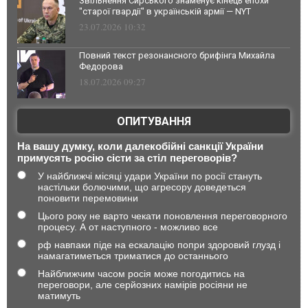
Звільнення Сирського знаменує кінець епохи
"старої гвардії" в українській армії — NYT
23.07.2026 10:32
Повний текст резонансного брифінга Михайла
Федорова
18.07.2026 09:27
ОПИТУВАННЯ
На вашу думку, коли далекобійні санкції України
примусять росію сісти за стіл переговорів?
У найближчі місяці удари України по росії стануть
настільки болючими, що агресору доведеться
поновити перемовини
Цього року не варто чекати поновлення переговорного
процесу. А от наступного - можливо все
рф навпаки піде на ескалацію попри здоровий глузд і
намагатиметься триматися до останнього
Найближчим часом росія може погодитись на
переговори, але серйозних намірів росіяни не
матимуть