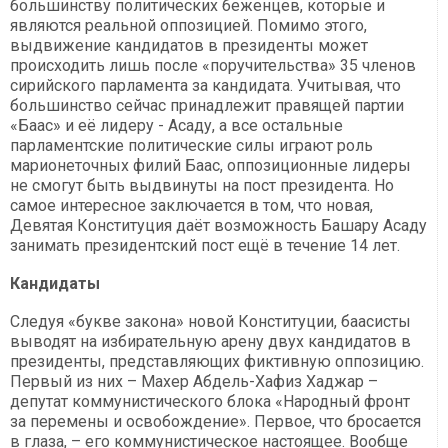
большинству политических беженцев, которые и
являются реальной оппозицией. Помимо этого,
выдвижение кандидатов в президенты может
происходить лишь после «поручительства» 35 членов
сирийского парламента за кандидата. Учитывая, что
большинство сейчас принадлежит правящей партии
«Баас» и её лидеру - Асаду, а все остальные
парламентские политические силы играют роль
марионеточных филий Баас, оппозиционные лидеры
не смогут быть выдвинуты на пост президента. Но
самое интересное заключается в том, что новая,
Девятая Конституция даёт возможность Башару Асаду
занимать президентский пост ещё в течение 14 лет.
Кандидаты
Следуя «букве закона» новой Конституции, баасисты
выводят на избирательную арену двух кандидатов в
президенты, представляющих фиктивную оппозицию.
Первый из них – Махер Абдель-Хафиз Хаджар –
депутат коммунистического блока «Народный фронт
за перемены и освобождение». Первое, что бросается
в глаза, – его коммунистическое настоящее. Вообще