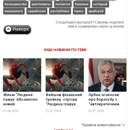
большинство
уничтожить
пытается
базовых
который
нынешнего
сирийским
республике
пресс
арабской
Сподобався матеріал? Сміливо поділися
ним в соцмережах через ці кнопки
ІНШІ НОВИНИ ПО ТЕМІ
Фільм "Людина-
Вийшов фінальний
Орбан оголосив
павук: Абсолютно
трейлер стрічки
про боротьбу з
новий
"Людина-павук:
"автократичним
день" показав
Абсолютно новий
режимом" партії
03.08.2026
22.07.2026
22.07.2026
другий найкращий
день"
Мадяра: хоче
старт в історії кіно
"відновити
демократію"
Правила коментування ! »