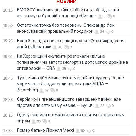
НОВИНИ
ВМС ЗСУ знищили російські об'єкти та обладнання
20:16
спецназу на буровій установці «Сиваш»
0
0
Остаточна точка без повернень: Олександр Усік
19:50
анонсував свій прощальний поєдинок
34
0
Нова Зеландія ввела санкції проти РФ за викрадення
19:25
дітей і кібератаки
10
0
На Херсонщині окупанти розпочали «вільне
19:01
полювання» на автотранспорт за допомогою дронів на
оптоволокні — ОВА
39
0
Туреччина обмежила рух комерційних суден у Чорне
18:45
море через Дарданелли через атаки БПЛА —
Bloomberg
37
0
Сербія хоче якнайшвидшого завершення війни, але
18:38
підстав для оптимізму немає, — Вучич
22
0
Одесу накрила потужна злива з градом та ураганним
18:15
вітром
90
0
Помер батько Ліонеля Мессі
17:54
89
0