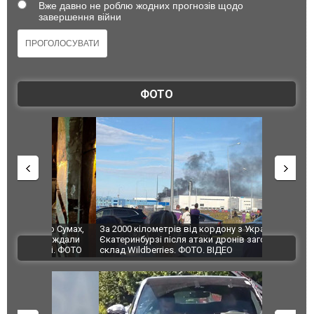
Вже давно не роблю жодних прогнозів щодо
завершення війни
ФОТО
по Сумах,
За 2000 кілометрів від кордону з Україною: в
"Мої іграш
траждали
Єкатеринбурзі після атаки дронів загорівся
суперкарів
ВІДЕО
ині. ФОТО
склад Wildberries. ФОТО. ВІДЕО