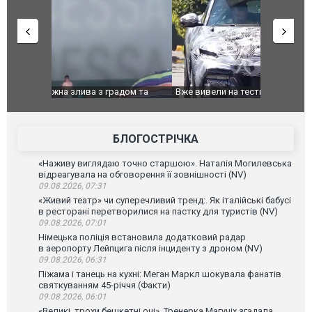
дом та
Вже вивели на тести: Ferrari готує оновлення
Вийшов тре
позашляховика Purosangue. ВІДЕО
фільму "Аф
БЛОГОСТРІЧКА
«Наживу виглядаю точно старшою». Наталія Могилевська
відреагувала на обговорення її зовнішності (NV)
09.08.2026, 07:31
«Живий театр» чи суперечливий тренд:. Як італійські бабусі
в ресторані перетворилися на пастку для туристів (NV)
09.08.2026, 07:01
Німецька поліція встановила додатковий радар
в аеропорту Лейпцига після інциденту з дроном (NV)
09.08.2026, 06:31
Піжама і танець на кухні: Меган Маркл шокувала фанатів
святкуванням 45-річчя (Факти)
09.08.2026, 06:01
«Великі, трохи бешкетні очі». Тренерка Магучіх згадала