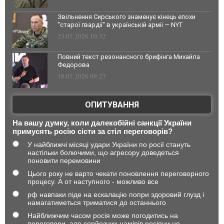
Звільнення Сирського знаменує кінець епохи
"старої гвардії" в українській армії — NYT
23.07.2026 10:32
Повний текст резонансного брифінга Михайла
Федорова
18.07.2026 09:27
ОПИТУВАННЯ
На вашу думку, коли далекобійні санкції України
примусять росію сісти за стіл переговорів?
У найближчі місяці удари України по росії стануть
настільки болючими, що агресору доведеться
поновити перемовини
Цього року не варто чекати поновлення переговорного
процесу. А от наступного - можливо все
рф навпаки піде на ескалацію попри здоровий глузд і
намагатиметься триматися до останнього
Найближчим часом росія може погодитись на
переговори, але серйозних намірів росіяни не