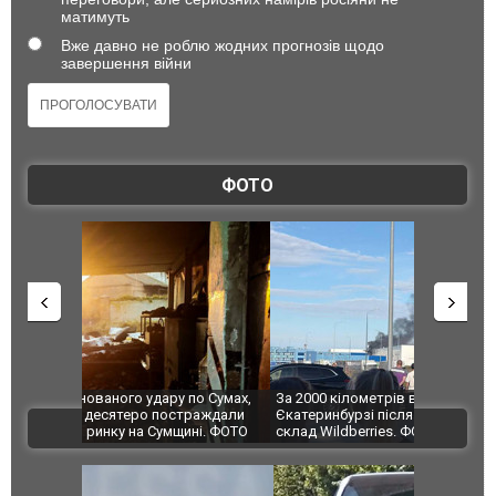
матимуть
Вже давно не роблю жодних прогнозів щодо
завершення війни
ФОТО
по Сумах,
За 2000 кілометрів від кордону з Україною: в
"Мої іграш
траждали
Єкатеринбурзі після атаки дронів загорівся
суперкарів
ВІДЕО
ині. ФОТО
склад Wildberries. ФОТО. ВІДЕО