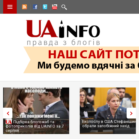
Експослу в США Стефанішині
Підбірка блогожаб та
обрали запобіжний захід
фотоприколів від UAINFO за 7
серпня