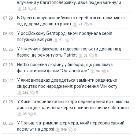
влучання у багатоповерхівку, двоє людей загинули
13
0
В Одесі пролунали вибухи та перебої зі світлом: місто
07:29
під ударом дронів та ракет
71
0
У російському Бєлгороді вночі пролунала серія
06:33
потужних вибухів
61
0
У Німеччині фіксували підозрілі польоти дронів над
05:25
базою, де ремонтують Patriot
32
0
Netflix поселив людину у білборді, що рекламує
03:28
фантастичний фільм "Останній дім"
94
0
У яких випадках доведеться замінити радянське
02:22
свідоцтво про народження: роз'яснення Мін'юсту
192
0
У Києві створили петицію про переведення всіх шкіл на
01:28
дистанціне навчання через посилення нічних обстрілів
35
0
У Польщі затримали фермера, який переорав свіжий
00:26
асфальт на дорозі
349
0