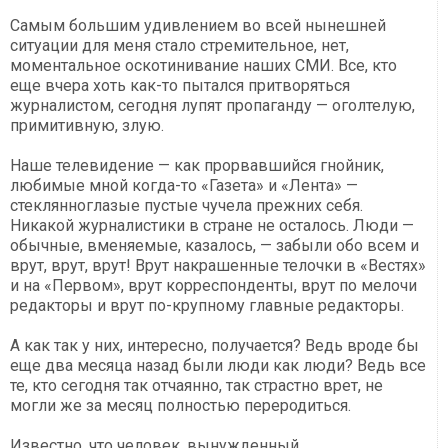
Самым большим удивлением во всей нынешней
ситуации для меня стало стремительное, нет,
моментальное оскотинивание наших СМИ. Все, кто
еще вчера хоть как-то пытался притворяться
журналистом, сегодня лупят пропаганду — оголтелую,
примитивную, злую.
Наше телевидение — как прорвавшийся гнойник,
любимые мной когда-то «Газета» и «Лента» —
стеклянноглазые пустые чучела прежних себя.
Никакой журналистики в стране не осталось. Люди —
обычные, вменяемые, казалось, — забыли обо всем и
врут, врут, врут! Врут накрашенные телочки в «Вестях»
и на «Первом», врут корреспонденты, врут по мелочи
редакторы и врут по-крупному главные редакторы.
А как так у них, интересно, получается? Ведь вроде бы
еще два месяца назад были люди как люди? Ведь все
те, кто сегодня так отчаянно, так страстно врет, не
могли же за месяц полностью переродиться.
Известно, что человек, вынужденный