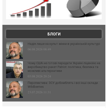
БЛОГИ
Надія лише на культ жінки в українській культурі
06.08.2026 08:49
Чому США не готові передати Україні ліцензію на
виробництво ракет Patriot: політика, безпека та
можливі альтернативи
03.08.2026 20:24
Перспектива: ЗСУ добомблять і всі інші склади
Wildberries
23.07.2026 11:31