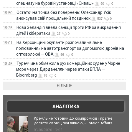
спецназу на буровій установці «Сиваш»
90
0
Остаточна точка без повернень: Олександр Усік
19:50
анонсував свій прощальний поєдинок
537
0
Нова Зеландія ввела санкції проти РФ за викрадення
19:25
дітей і кібератаки
27
0
На Херсонщині окупанти розпочали «вільне
19:01
полювання» на автотранспорт за допомогою дронів на
оптоволокні — ОВА
86
0
Туреччина обмежила рух комерційних суден у Чорне
18:45
море через Дарданелли через атаки БПЛА —
Bloomberg
78
0
БІЛЬШЕ
АНАЛІТИКА
Кремль не готовий до компромісів і прагне
досягти своїх цілей війною, - Foreign Affairs
03.08.2026 13:02