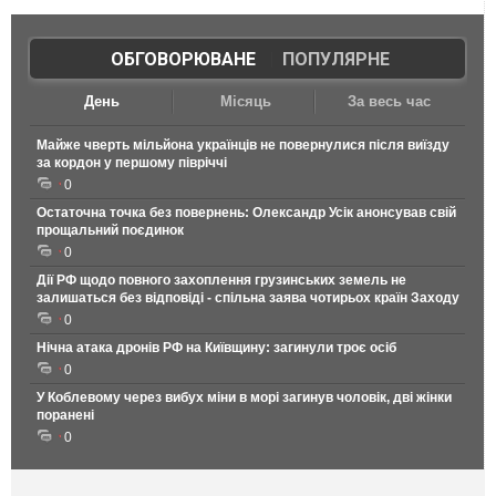
ОБГОВОРЮВАНЕ
|
ПОПУЛЯРНЕ
День
Місяць
За весь час
Майже чверть мільйона українців не повернулися після виїзду
за кордон у першому півріччі
0
Остаточна точка без повернень: Олександр Усік анонсував свій
прощальний поєдинок
0
Дії РФ щодо повного захоплення грузинських земель не
залишаться без відповіді - спільна заява чотирьох країн Заходу
0
Нічна атака дронів РФ на Київщину: загинули троє осіб
0
У Коблевому через вибух міни в морі загинув чоловік, дві жінки
поранені
0