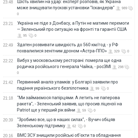
Шість хвилин на удар: експерт розповів, як Україна
23:48
може знищувати пускові установки "Іскандерів"
989
0
Україна не піде з Донбасу, а Путін не матиме перемоги
23:21
— Зеленський про ситуацію на фронті та гарантії США
95
0
Здатен розвивати швидкість до 560 км/год - у РФ
22:49
похвалилися зенітним дроном «Астра-ППО»
329
0
Вибух у московському ресторані: померла ще одна
22:22
родичка російського генерала Чайка, - росЗМІ
298
0
Первинний аналіз уламків: у Болгарії заявили про
21:42
падіння українського безпілотника
99
0
"Ми займаємося папірцями. А летить не паперова
21:18
ракета", - Зеленський заявив, що просив ліцензії на
Patriot ще у перший рік війни
59
0
"Зробимо все, що в наших силах", - Вучич обіцяв
20:39
Зеленському підтримку
62
0
ВМС ЗСУ знищили російські об'єкти та обладнання
20:16