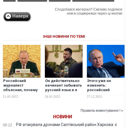
Сподобався матеріал? Сміливо поділися
ним в соцмережах через ці кнопки
ІНШІ НОВИНИ ПО ТЕМІ
Российский
Он действительно
Этого уже не
журналист
начинает забывать
изменить:
объяснил, почему
русский язык и я
российский
война в Украине
понимаю, почему:
журналист назвал
21.05.2022
28.03.2022
27.12.2021
закончится
Ян Валетов об
главную проблему
нескоро
интервью
Путина
Зеленского
Правила коментування ! »
российским СМИ
НОВИНИ
РФ атакувала дронами Салтівський район Харкова: є
08:12