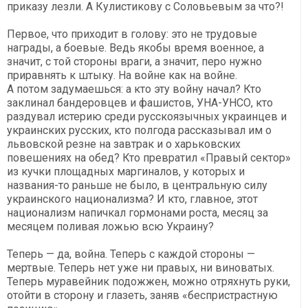
приказу лезли. А Кулистикову с Соловьевым за что?!
Первое, что приходит в голову: это не трудовые
награды, а боевые. Ведь якобы время военное, а
значит, с той стороны враги, а значит, перо нужно
приравнять к штыку. На войне как на войне.
А потом задумаешься: а кто эту войну начал? Кто
заклинал бандеровцев и фашистов, УНА-УНСО, кто
раздувал истерию среди русскоязычных украинцев и
украинских русских, кто полгода рассказывал им о
львовской резне на завтрак и о харьковских
повешениях на обед? Кто превратил «Правый сектор»
из кучки площадных маргиналов, у которых и
названия-то раньше не было, в центральную силу
украинского национализма? И кто, главное, этот
национализм напичкал гормонами роста, месяц за
месяцем поливая ложью всю Украину?
Теперь — да, война. Теперь с каждой стороны —
мертвые. Теперь нет уже ни правых, ни виноватых.
Теперь муравейник подожжен, можно отряхнуть руки,
отойти в сторону и глазеть, заняв «беспристрастную