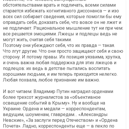
обстоятельствами врать и подличать, всеми силами
старается избежать когнитивного диссонанса — и изо
всех сил собирает сведения, которые помогли бы ему
оправдать себя, доказать себе, что вовсе он не лжет и
не подличает. Рациональное мышление тут ни при чем:
все решается эмоциями. Лжецы и подлецы ведь не
могут жить, считая себя такими.
Поэтому они убеждают себя, что их правда — такая.
Что лгут другие. Что они просто защищают себя и свою
сторону. И потому правы. Их позиция уязвима, хрупка,
и очень важна любая поддержка для этих лжецов и
подлецов: их ведь в детстве пытались воспитать
хорошими людьми, и им теперь приходится нелегко.
Любая похвала, любое признание им важно.
И вот читаем: Владимир Путин наградил орденами
более трехсот журналистов за «объективное
освещение событий в Крыму». Ну и вообще на
Украине. Ордена и медали — корреспондентам,
ведущим, шоуменам, главредам… «Александры
Невские», «За заслуги перед Отечеством» и «Ордена
Почета». Ладно, корреспонденты еще — в пекло по