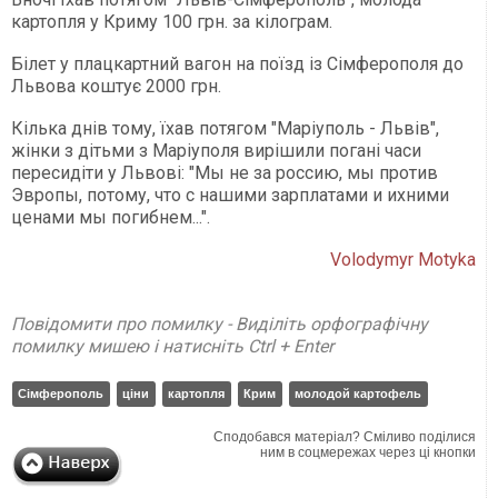
картопля у Криму 100 грн. за кілограм.
Білет у плацкартний вагон на поїзд із Сімферополя до
Львова коштує 2000 грн.
Кілька днів тому, їхав потягом "Маріуполь - Львів",
жінки з дітьми з Маріуполя вирішили погані часи
пересидіти у Львові: "Мы не за россию, мы против
Эвропы, потому, что с нашими зарплатами и ихними
ценами мы погибнем...".
Volodymyr Motyka
Повідомити про помилку - Виділіть орфографічну
помилку мишею і натисніть Ctrl + Enter
Сімферополь
ціни
картопля
Крим
молодой картофель
Сподобався матеріал? Сміливо поділися
ним в соцмережах через ці кнопки