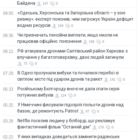
Байдена
147
0
«Одеська, Херсонська та Запорізька області – у зоні
09:00
ризику»: експерт пояснив, чим загрожує Україні дефіцит
водних ресурсів
104
0
Чи призначать пенсійни виплати, якщо ніколи не
08:36
працював офіційно: пояснення
199
0
РФ атакувала дронами Салтівський район Харкова: є
08:12
влучання у багатоповерхівку, двоє людей загинули
73
0
В Одесі пролунали вибухи та почалися перебої зі
07:29
світлом: місто під ударом дронів та ракет
142
0
Російському Бєлгороду вночі не дала спати серія
06:33
потужних вибухів
124
0
У Німеччині фіксували підозрілі польоти дронів над
05:25
базою, де ремонтують Patriot
67
0
Netflix поселив людину у білборді, що рекламує
03:28
фантастичний фільм "Останній дім"
170
0
У яких випадках доведеться замінити радянське
02:22