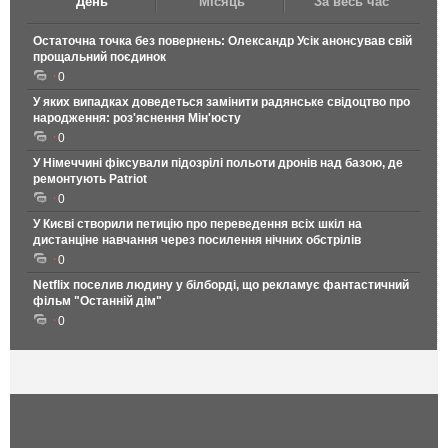
День
Місяць
За весь час
Остаточна точка без повернень: Олександр Усік анонсував свій
прощальний поєдинок
0
У яких випадках доведеться замінити радянське свідоцтво про
народження: роз'яснення Мін'юсту
0
У Німеччині фіксували підозрілі польоти дронів над базою, де
ремонтують Patriot
0
У Києві створили петицію про переведення всіх шкіл на
дистанціне навчання через посилення нічних обстрілів
0
Netflix поселив людину у білборді, що рекламує фантастичний
фільм "Останній дім"
0