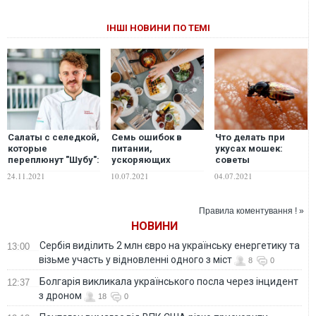
ІНШІ НОВИНИ ПО ТЕМІ
Салаты с селедкой,
Семь ошибок в
Что делать при
которые
питании,
укусах мошек:
переплюнут "Шубу":
ускоряющих
советы
идеи от Евгения
старение
инфекциониста и
24.11.2021
10.07.2021
04.07.2021
Клопотенко
самые простые
рецепты народной
медицины
Правила коментування ! »
НОВИНИ
Сербія виділить 2 млн євро на українську енергетику та
13:00
візьме участь у відновленні одного з міст
8
0
Болгарія викликала українського посла через інцидент
12:37
з дроном
18
0