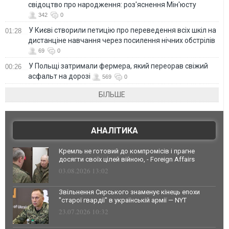
свідоцтво про народження: роз'яснення Мін'юсту
342
0
У Києві створили петицію про переведення всіх шкіл на
01:28
дистанціне навчання через посилення нічних обстрілів
69
0
У Польщі затримали фермера, який переорав свіжий
00:26
асфальт на дорозі
569
0
БІЛЬШЕ
АНАЛІТИКА
Кремль не готовий до компромісів і прагне
досягти своїх цілей війною, - Foreign Affairs
03.08.2026 13:02
Звільнення Сирського знаменує кінець епохи
"старої гвардії" в українській армії — NYT
23.07.2026 10:32