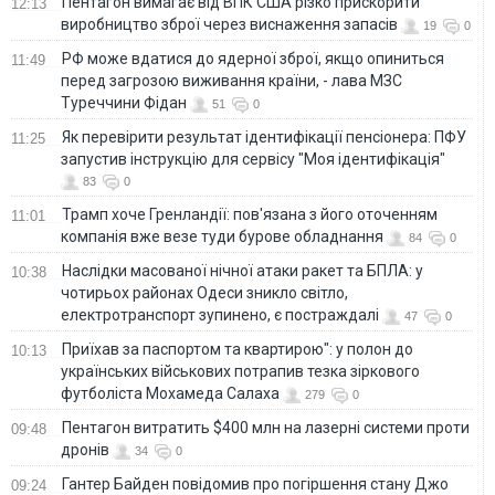
Пентагон вимагає від ВПК США різко прискорити
12:13
виробництво зброї через виснаження запасів
19
0
РФ може вдатися до ядерної зброї, якщо опиниться
11:49
перед загрозою виживання країни, - лава МЗС
Туреччини Фідан
51
0
Як перевірити результат ідентифікації пенсіонера: ПФУ
11:25
запустив інструкцію для сервісу "Моя ідентифікація"
83
0
Трамп хоче Гренландії: пов'язана з його оточенням
11:01
компанія вже везе туди бурове обладнання
84
0
Наслідки масованої нічної атаки ракет та БПЛА: у
10:38
чотирьох районах Одеси зникло світло,
електротранспорт зупинено, є постраждалі
47
0
Приїхав за паспортом та квартирою": у полон до
10:13
українських військових потрапив тезка зіркового
футболіста Мохамеда Салаха
279
0
Пентагон витратить $400 млн на лазерні системи проти
09:48
дронів
34
0
Гантер Байден повідомив про погіршення стану Джо
09:24