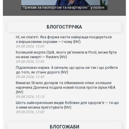
": у полон
Одесу накрила потужна злива з градом та
Вже вивели 
в тезка
ураганним вітром
позашляхов
лаха
БЛОГОСТРІЧКА
Ні, не спагеті. Яка форма пасти найкраще поєднується
з вершковими соусами — і чому (NV)
09.08.2026, 13:00
Колишній морпіх США, якого ув’язнили в Росії, може бути
на межі смерті — Reuters (NV)
09.08.2026, 12:45
Підсилювач керма. 4 сигнали, що щось не так і що робити
до того, як стане дорого (NV)
09.08.2026, 12:30
Вимагає 50 млн доларів та обмеження опіки: колишня
наречена Дончича подала новий позов проти зірки НБА
(NV)
09.08.2026, 12:15
Шість найкорисніших видів бобових для здоров’я — та що
з ними можна приготувати (NV)
09.08.2026, 12:00
БЛОГОЖАБИ