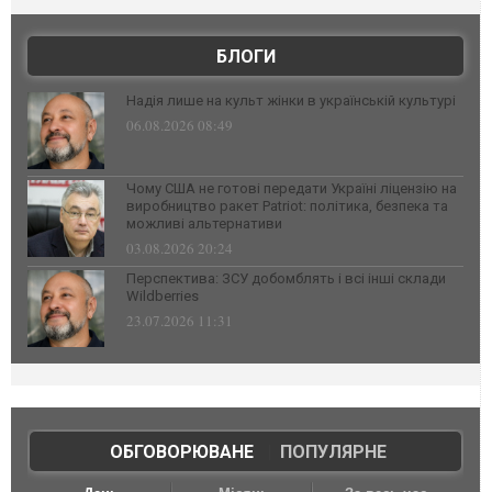
БЛОГИ
Надія лише на культ жінки в українській культурі
06.08.2026 08:49
Чому США не готові передати Україні ліцензію на
виробництво ракет Patriot: політика, безпека та
можливі альтернативи
03.08.2026 20:24
Перспектива: ЗСУ добомблять і всі інші склади
Wildberries
23.07.2026 11:31
ОБГОВОРЮВАНЕ
|
ПОПУЛЯРНЕ