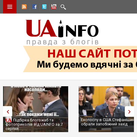
Експослу в США Стефанішині
Підбірка блогожаб та
обрали запобіжний захід
фотоприколів від UAINFO за 7
серпня