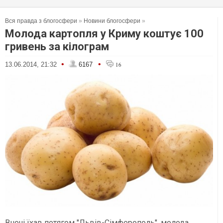
Вся правда з блогосфери
»
Новини блогосфери
»
Молода картопля у Криму коштує 100
гривень за кілограм
•
•
13.06.2014, 21:32
6167
16
Вночі їхав потягом "Львів-Сімферополь", молода