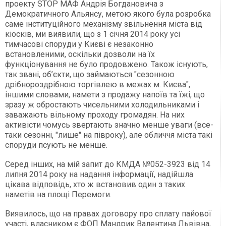
проекту STOP МАФ Андрія Богдановича з
Демократичного Альянсу, метою якого була розробка
саме інституційного механізму звільнення міста від
кіосків, ми виявили, що з 1 січня 2014 року усі
тимчасові споруди у Києві є незаконно
встановленими, оскільки дозволи на їх
функціонування не було продовжено. Також існують,
так звані, об’єкти, що займаються "сезонною
дрібнороздрібною торгівлею в межах м. Києва",
іншими словами, намети з продажу напоїв та їжі, що
зразу ж обростають чисельними холодильниками і
заважають вільному проходу громадян. На них
активісти чомусь звертають значно менше уваги (все-
таки сезонні, "лише" на півроку), але обличчя міста такі
споруди псують не менше.
Серед інших, на мій запит до КМДА №052-3923 від 14
липня 2014 року на надання інформації, надійшла
цікава відповідь, хто ж встановив один з таких
наметів на площі Перемоги.
Виявилось, що на правах договору про сплату пайової
участі, власником є ФОП Мандрик Валентина Львівна,