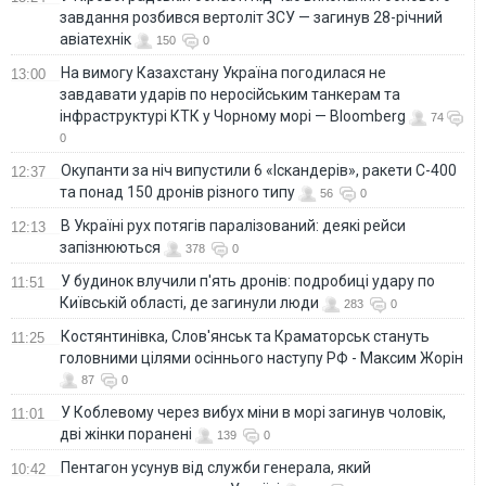
завдання розбився вертоліт ЗСУ — загинув 28-річний
авіатехнік
150
0
На вимогу Казахстану Україна погодилася не
13:00
завдавати ударів по неросійським танкерам та
інфраструктурі КТК у Чорному морі — Bloomberg
74
0
Окупанти за ніч випустили 6 «Іскандерів», ракети С-400
12:37
та понад 150 дронів різного типу
56
0
В Україні рух потягів паралізований: деякі рейси
12:13
запізнюються
378
0
У будинок влучили п'ять дронів: подробиці удару по
11:51
Київській області, де загинули люди
283
0
Костянтинівка, Слов'янськ та Краматорськ стануть
11:25
головними цілями осіннього наступу РФ - Максим Жорін
87
0
У Коблевому через вибух міни в морі загинув чоловік,
11:01
дві жінки поранені
139
0
Пентагон усунув від служби генерала, який
10:42