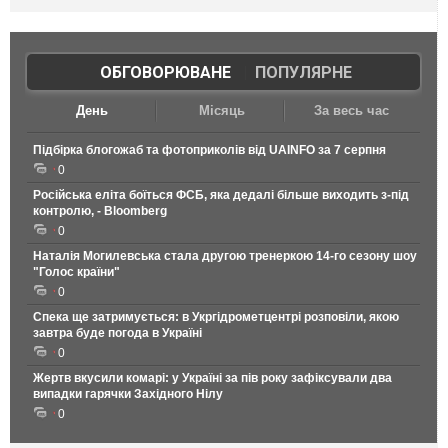
ОБГОВОРЮВАНЕ
|
ПОПУЛЯРНЕ
День
Місяць
За весь час
Підбірка блогожаб та фотоприколів від UAINFO за 7 серпня
0
Російська еліта боїться ФСБ, яка дедалі більше виходить з-під
контролю, - Bloomberg
0
Наталія Могилевська стала другою тренеркою 14-го сезону шоу
"Голос країни"
0
Спека ще затримується: в Укргідрометцентрі розповіли, якою
завтра буде погода в Україні
0
Жертв вкусили комарі: у Україні за пів року зафіксували два
випадки гарячки Західного Нілу
0