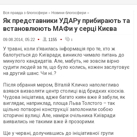
Вся правда з блогосфери
»
Новини блогосфери
»
Як представники УДАРу прибирають та
встановлюють МАФи у серці Києва
•
•
09.08.2014, 05:22
1155
1
У травні, коли з'явилась інформація про те, хто ж
балотується до Київради, виникло чимало питань до
минулого кандидатів. Але, мабуть, не зовсім вірно
судити людей за те, що було колись, кожен заслуговує
на другий шанс. Чи ні..?
Після обрання мером, Віталій Кличко наполегливо
взявся визволяти центр столиці від бридких кіосків.
Чудова ініціатива, адже багато киян вже й забули, як
виглядає, наприклад, площа Льва Толстого – так
щільно потворні конструкції заполонили собою
історичні вулиці. Але, наміри очільника Київради
виявились не такими вже й прозорими.
Ще у червні, долучившись до ініціативної групи