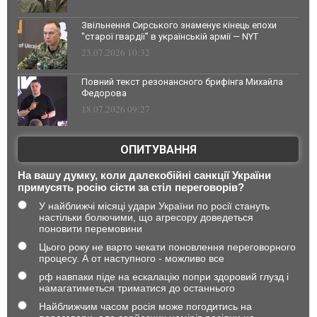
Звільнення Сирського знаменує кінець епохи
"старої гвардії" в українській армії — NYT
23.07.2026 10:32
Повний текст резонансного брифінга Михайла
Федорова
18.07.2026 09:27
ОПИТУВАННЯ
На вашу думку, коли далекобійні санкції України
примусять росію сісти за стіл переговорів?
У найближчі місяці удари України по росії стануть
настільки болючими, що агресору доведеться
поновити перемовини
Цього року не варто чекати поновлення переговорного
процесу. А от наступного - можливо все
рф навпаки піде на ескалацію попри здоровий глузд і
намагатиметься триматися до останнього
Найближчим часом росія може погодитись на