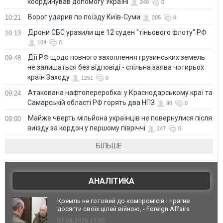
координував допомогу Україні
240
0
Ворог ударив по поїзду Київ-Суми
10:21
205
0
Дрони СБС уразили ще 12 суден "тіньового флоту" РФ
10:13
104
0
Дії РФ щодо повного захоплення грузинських земель
09:48
не залишаться без відповіді - спільна заява чотирьох
країн Заходу
1251
0
Атакована нафтопереробка: у Краснодарському краї та
09:24
Самарській області РФ горять два НПЗ
96
0
Майже чверть мільйона українців не повернулися після
09:00
виїзду за кордон у першому півріччі
247
0
БІЛЬШЕ
АНАЛІТИКА
Кремль не готовий до компромісів і прагне
досягти своїх цілей війною, - Foreign Affairs
03.08.2026 13:02