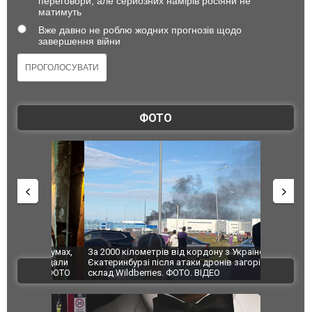
переговори, але серйозних намірів росіяни не
матимуть
Вже давно не роблю жодних прогнозів щодо
завершення війни
ФОТО
по Сумах,
За 2000 кілометрів від кордону з Україною: в
"Мої іграш
траждали
Єкатеринбурзі після атаки дронів загорівся
суперкарів
ВІДЕО
ині. ФОТО
склад Wildberries. ФОТО. ВІДЕО