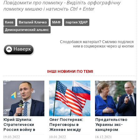
Повідомити про помилку - Виділіть орфографічну
помилку мишею і натисніть Ctrl + Enter
Киев
Виталий Кличко
МАФ
партия УДАР
Демократический альянс
Сподобався матеріал? Сміливо поділися
ним в соцмережах через ці кнопки
ІНШІ НОВИНИ ПО ТЕМІ
Юрий Шулипа:
Олег Постернак:
Предательство
Стратегически
Переговоры в
Украины экс-
Россия войну в
Женеве между
канцлером
Украине уже
США и РФ будут
Меркель
19.03.2022
10.01.2022
18.12.2021
проиграла
провальными. Что
становится