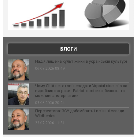
БЛОГИ
Надія лише на культ жінки в українській культурі
06.08.2026 08:49
Чому США не готові передати Україні ліцензію на
виробництво ракет Patriot: політика, безпека та
можливі альтернативи
03.08.2026 20:24
Перспектива: ЗСУ добомблять і всі інші склади
Wildberries
23.07.2026 11:31