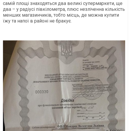
самій площі знаходяться два великі супермаркети, ще
два – у радіусі півкілометра, плюс незліченна кількість
менших магазинчиків, тобто місць, де можна купити
їжу та напої в районі не бракує.