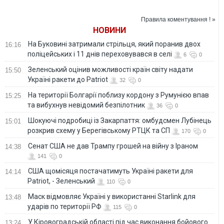
дальше?
проблемой для
Шольца – Die Welt
Правила коментування ! »
НОВИНИ
На Буковині затримали стрільця, який поранив двох
16:16
поліцейських і 11 днів переховувався в селі
6
0
Зеленський оцінив можливості країн світу надати
15:50
Україні ракети до Patriot
32
0
На території Болгарії поблизу кордону з Румунією впав
15:25
та вибухнув невідомий безпілотник
36
0
Шокуючі подробиці із Закарпаття: омбудсмен Лубінець
15:01
розкрив схему у Берегівському РТЦК та СП
170
0
Сенат США не дав Трампу грошей на війну з Іраном
14:38
141
0
США щомісяця постачатимуть Україні ракети для
14:14
Patriot, - Зеленський
110
0
Маск відмовляє Україні у використанні Starlink для
13:48
ударів по території РФ
115
0
У Кіровоградській області під час виконання бойового
13:24