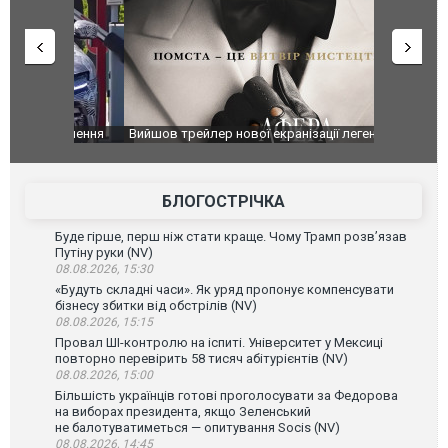
оновлення
Вийшов трейлер нової екранізації легендарного
Зеленський
фільму "Афера Томаса Крауна"
перемовин
БЛОГОСТРІЧКА
Буде гірше, перш ніж стати краще. Чому Трамп розв’язав
Путіну руки (NV)
08.08.2026, 15:30
«Будуть складні часи». Як уряд пропонує компенсувати
бізнесу збитки від обстрілів (NV)
08.08.2026, 15:15
Провал ШІ-контролю на іспиті. Університет у Мексиці
повторно перевірить 58 тисяч абітурієнтів (NV)
08.08.2026, 15:00
Більшість українців готові проголосувати за Федорова
на виборах президента, якщо Зеленський
не балотуватиметься — опитування Socis (NV)
08.08.2026, 14:45