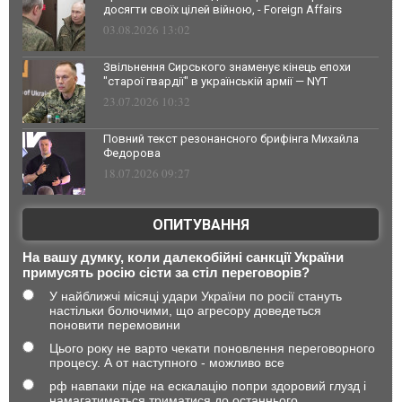
досягти своїх цілей війною, - Foreign Affairs
03.08.2026 13:02
Звільнення Сирського знаменує кінець епохи
"старої гвардії" в українській армії — NYT
23.07.2026 10:32
Повний текст резонансного брифінга Михайла
Федорова
18.07.2026 09:27
ОПИТУВАННЯ
На вашу думку, коли далекобійні санкції України
примусять росію сісти за стіл переговорів?
У найближчі місяці удари України по росії стануть
настільки болючими, що агресору доведеться
поновити перемовини
Цього року не варто чекати поновлення переговорного
процесу. А от наступного - можливо все
рф навпаки піде на ескалацію попри здоровий глузд і
намагатиметься триматися до останнього