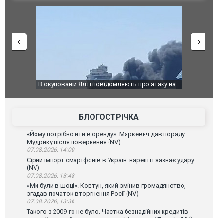
 про атаку на
За 2000 кілометрів від кордону з Україною: в
В Таїла
орного диму.
Єкатеринбурзі після атаки дронів загорівся
блискав
склад Wildberries. ФОТО. ВІДЕО
постра
БЛОГОСТРІЧКА
«Йому потрібно йти в оренду». Маркевич дав пораду
Мудрику після повернення (NV)
07.08.2026, 14:00
Сірий імпорт смартфонів в Україні нарешті зазнає удару
(NV)
07.08.2026, 13:48
«Ми були в шоці». Ковтун, який змінив громадянство,
згадав початок вторгнення Росії (NV)
07.08.2026, 13:36
Такого з 2009-го не було. Частка безнадійних кредитів