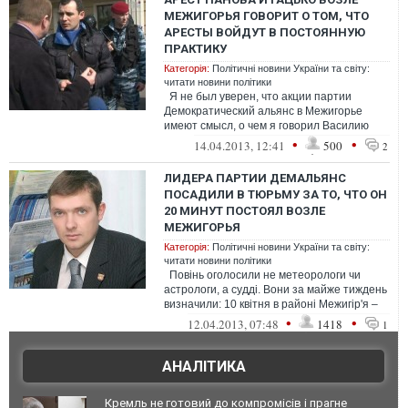
МЕЖИГОРЬЯ ГОВОРИТ О ТОМ, ЧТО
АРЕСТЫ ВОЙДУТ В ПОСТОЯННУЮ
ПРАКТИКУ
Категорія:
Політичні новини України та світу:
читати новини політики
Я не был уверен, что акции партии
Демократический альянс в Межигорье
имеют смысл, о чем я говорил Василию
Гацько, так как такие акции продолжа...
•
•
14.04.2013, 12:41
500
2
ЛИДЕРА ПАРТИИ ДЕМАЛЬЯНС
ПОСАДИЛИ В ТЮРЬМУ ЗА ТО, ЧТО ОН
20 МИНУТ ПОСТОЯЛ ВОЗЛЕ
МЕЖИГОРЬЯ
Категорія:
Політичні новини України та світу:
читати новини політики
Повінь оголосили не метеорологи чи
астрологи, а судді. Вони за майже тиждень
визначили: 10 квітня в районі Межигір'я –
повінь. Через пов...
•
•
12.04.2013, 07:48
1418
1
АНАЛІТИКА
Кремль не готовий до компромісів і прагне