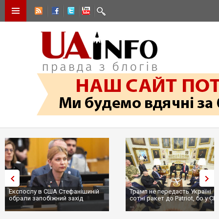
Експослу в США Стефанішиній
Трамп не передасть Україні
обрали запобіжний захід
сотні ракет до Patriot, бо у С
...