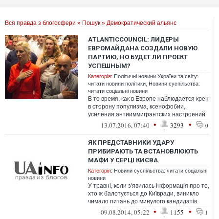
Вся правда з блогосфери
»
Пошук
» Демократический альянс
АTLANTICCOUNCIL: ЛИДЕРЫ
ЕВРОМАЙДАНА СОЗДАЛИ НОВУЮ
ПАРТИЮ, НО БУДЕТ ЛИ ПРОЕКТ
УСПЕШНЫМ?
Категорія:
Політичні новини України та світу:
читати новини політики
,
Новини суспільства:
читати соціальні новини
В то время, как в Европе наблюдается крен
в сторону популизма, ксенофобии,
усиления антииммигрантских настроений
и антиевропейского позерства, Украина...
•
•
13.07.2016, 07:40
3293
0
ЯК ПРЕДСТАВНИКИ УДАРУ
ПРИБИРАЮТЬ ТА ВСТАНОВЛЮЮТЬ
МАФИ У СЕРЦІ КИЄВА
Категорія:
Новини суспільства: читати соціальні
новини
У травні, коли з'явилась інформація про те,
хто ж балотується до Київради, виникло
чимало питань до минулого кандидатів.
Але, мабуть, не зовсім вірно ...
•
•
09.08.2014, 05:22
1155
1