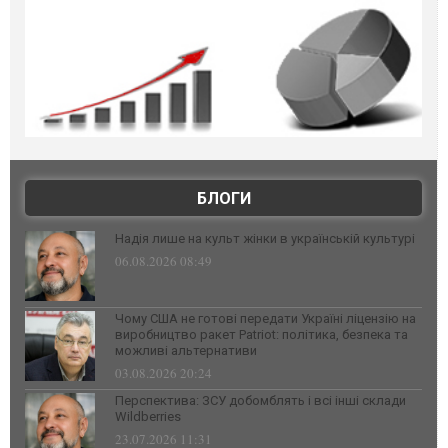
БЛОГИ
Надія лише на культ жінки в українській культурі
06.08.2026 08:49
Чому США не готові передати Україні ліцензію на
виробництво ракет Patriot: політика, безпека та
можливі альтернативи
03.08.2026 20:24
Перспектива: ЗСУ добомблять і всі інші склади
Wildberries
23.07.2026 11:31