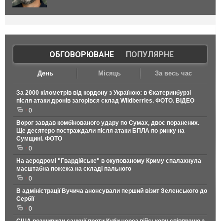
ОБГОВОРЮВАНЕ
|
ПОПУЛЯРНЕ
День
Місяць
За весь час
За 2000 кілометрів від кордону з Україною: в Єкатеринбурзі
після атаки дронів загорівся склад Wildberries. ФОТО. ВІДЕО
0
Ворог завдав комбінованого удару по Сумах, двоє поранених.
Ще десятеро постраждали після атаки БПЛА по ринку на
Сумщині. ФОТО
0
На аеродромі "Гвардійське" в окупованому Криму спалахнула
масштабна пожежа на складі пального
0
В адміністрації Вучича анонсували перший візит Зеленського до
Сербії
0