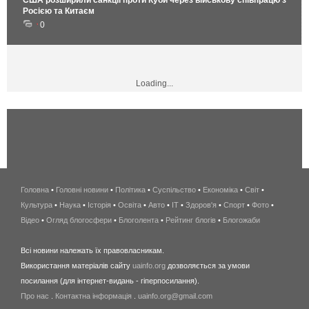
США розширили санкції проти Куби через військову співпрацю з
Росією та Китаєм
0
Loading...
Головна
•
Головні новини
•
Політика
•
Суспільство
•
Економіка
беспроводной
•
Світ
•
Культура
•
Наука
•
Історія
•
Освіта
•
Авто
•
IT
•
Здоров'я
интернет
•
Спорт
•
Фото
•
Відео
•
Огляд блогосфери
•
Блоголента
•
Рейтинг блогів
киев
•
Блогожаби
и
Всі новини належать їх правовласникам.
область
Використання матеріалів сайту
uainfo.org
дозволяється за умови
wimax
посилання (для інтернет-видань - гіперпосилання).
интернет
Про нас
.
Контактна інформація
.
uainfo.org@gmail.com
в