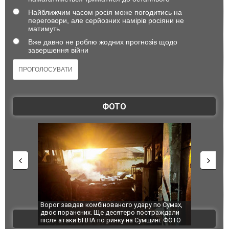
Найближчим часом росія може погодитись на
переговори, але серйозних намірів росіяни не
матимуть
Вже давно не роблю жодних прогнозів щодо
завершення війни
ФОТО
ру по Сумах,
За 2000 кілометрів від кордону з Україною: в
"Мої іг
постраждали
Єкатеринбурзі після атаки дронів загорівся
суперка
ВІДЕО
умщині. ФОТО
склад Wildberries. ФОТО. ВІДЕО