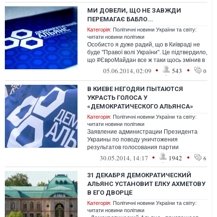
МИ ДОВЕЛИ, ЩО НЕ ЗАВЖДИ
ПЕРЕМАГАЄ БАБЛО...
Категорія:
Політичні новини України та світу:
читати новини політики
Особисто я дуже радий, що в Київраді не
буде "Правої волі України". Це підтвердило,
що #ЄвроМайдан все ж таки щось змінив в
свідомості Українців, адже...
•
•
05.06.2014, 02:09
543
0
В КИЕВЕ НЕГОДЯИ ПЫТАЮТСЯ
УКРАСТЬ ГОЛОСА У
«ДЕМОКРАТИЧЕСКОГО АЛЬЯНСА»
Категорія:
Політичні новини України та світу:
читати новини політики
Заявление администрации Президента
Украины по поводу уничтожения
результатов голосования партии
"Демократический альянс" на выборах в
•
•
30.05.2014, 14:17
1942
6
Киевсовет
31 ДЕКАБРЯ ДЕМОКРАТИЧЕСКИЙ
АЛЬЯНС УСТАНОВИТ ЕЛКУ АХМЕТОВУ
В ЕГО ДВОРЦЕ
Категорія:
Політичні новини України та світу:
читати новини політики