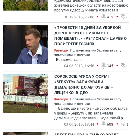
«Демократический Альянс» приглашает
жителей Донецкой области на новогоднюю
прогулку к дворцу Рината Ахметова в
Донецком городском ботаниче...
•
•
30.12.2013, 23:06
415
0
«ПРОВЕСТИ 15 ДНЕЙ ЗА УБОРКОЙ
ДОРОГ В КИЕВЕ НИКОМУ НЕ
ПОМЕШАЕТ», - «РЕГИОНАЛ» ЦАРЁВ О
ПОЛИТРЕПРЕССИЯХ
Категорія:
Політичні новини України та світу:
читати новини політики
Без коментарів
•
•
04.06.2013, 16:56
345
0
СОРОК ОСІБ М’ЯСА У ФОРМІ
«БЕРКУТУ» ЗАПАКУВАЛИ
ДЕМАЛЬЯНС ДО АВТОЗАКІВ –
ЛЕЩЕНКО. ВІДЕО
Категорія:
Політичні новини України та світу:
читати новини політики
Єдине, що в нього є - це сорок осіб м’яса
у формі «Беркуту», які запакували
ДемАльянс до автозаків. Шкода, такий р...
•
•
03.06.2013, 18:44
608
1
АРЕСТ ПАНОВА И ГАЦЬКО ВОЗЛЕ