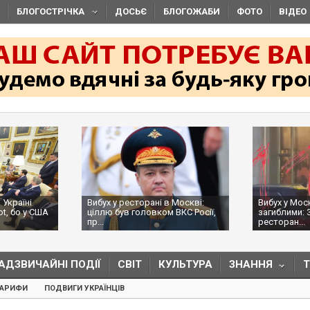
БЛОГОСТРІЧКА
ДОСЬЄ
БЛОГОЖАБИ
ФОТО
ВІДЕО
 Україні
Вибух у ресторані в Москві:
Вибух у Мос
ot, бо у США
ціллю був головком ВКС Росії,
загиблими: 
пр...
ресторан...
АДЗВИЧАЙНІ ПОДІЇ
СВІТ
КУЛЬТУРА
ЗНАННЯ
ТАРИФИ
ПОДВИГИ УКРАЇНЦІВ