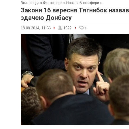
Вся правда з блогосфери
»
Новини блогосфери
»
Закони 16 вересня Тягнибок назва
здачею Донбасу
•
•
18.09.2014, 11:56
1522
3