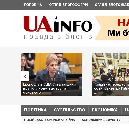
ГОЛОВНА
ОГЛЯД БЛОГОСФЕРИ
ОГЛЯД БЛОГОЖАБ
Експослу в США Стефанішиній
Трамп не передасть
вручили нову підозру та
сотні ракет до Patri
обирають...
...
ПОЛІТИКА
СУСПІЛЬСТВО
ЕКОНОМІКА
Н
РОСІЙСЬКО-УКРАЇНСЬКА ВІЙНА
КОРОНАВІРУС COVID-19