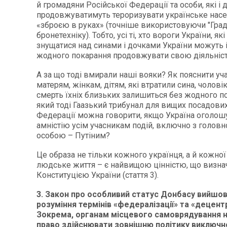
й громадяни Російської Федерації та особи, які і д
продовжуватимуть тероризувати українське насе
«зброєю в руках» (точніше використовуючи "Гради
бронетехніку). Тобто, усі ті, хто вороги України, як
знущатися над синами і дочками України можуть і
жодного покарання продовжувати свою діяльніст
А за що тоді вмирали наші вояки? Як пояснити уч
матерям, жінкам, дітям, які втратили сина, чоловік
смерть їхніх близьких залишиться без жодного п
який тоді Гаазький трибунал для вищих посадових
Федерації можна говорити, якщо Україна оголош
амністію усім учасникам подій, включно з голов
особою – Путіним?
Це образа не тільки кожного українця, а й кожної 
людське життя – є найвищою цінністю, що визна
Конституцією України (стаття 3).
3. Закон про особливий статус Донбасу вийшов
розуміння термінів «федералізації» та «децентр
Зокрема, органам місцевого самоврядування 
право здійснювати зовнішню політику виключн