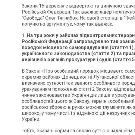
Закони 16 вересня є відвертою та цинічною зда
Російській Федерації. Так вважає лідер політичної
"Свобода" Олег Тягнибок. На своїй сторінці в "Фей
попунктно аргументує, чому так вважає.
1. На три роки у районах підконтрольних терори
Російської Федерації запроваджено так звани
порядок місцевого самоврядування (стаття 1), 
українського законодавства (стаття 2) та при
керівників органів прокуратури і судів (стаття 5
В Законі «Про особливий порядок місцевого сам
окремих районах Донецької та Луганської областе
визначено сутності так званого особливого поряд
урахуванням положення статті 2 Закону, відповід
чинне законодавство України діє лише з урахува
особливостей цього ж Закону, термін «особливий
російською зброєю в руках можна тлумачити як 
широко, у тому числі, і з відміною дії незручних 
України.
Тобто, вказані норми за своєю суттю є наданням 