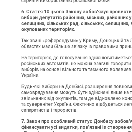
сприяти використанню російської мови.
6. Стаття 10 цього Закону зобов'язує провести
вибори депутатів районних, міських, районних у
селищних, сільських рад, сільських, селищних, 
окупованих територіях.
Так звані «референдуми» у Криму, Донецькій та 
областях мали більше зв’язку із правовими прин
На територіях, де голосування здійснюватиметьс
російських автоматів, не можна взагалі говорит
виборів на основі вільного та таємного волевия
України.
Будь-які вибори на Донбасі, розширення повнов
самоврядування можуть бути здійснені лише на т
звільнених від окупантів, там де відновлено кон
та суверенітет України. Фактично відбудеться лег
сепаратистів і терористів.
7. Закон про особливий статус Донбасу зобов'
фінансувати усі видатки, пов’язані із створенн