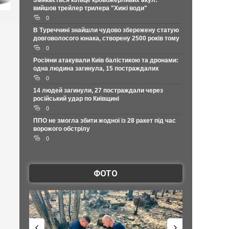
Змикається кільце кровожерливих акул:
вийшов трейлер трилера "Хижі води"
0
В Туреччині знайшли чудово збережену статую
довговолосого юнака, створену 2500 років тому
0
Росіяни атакували Київ балістикою та дронами:
одна людина загинула, 15 постраждалих
0
14 людей загинули, 27 постраждали через
російський удар по Київщині
0
ППО не змогла збити жодної із 28 ракет під час
ворожого обстрілу
0
ФОТО