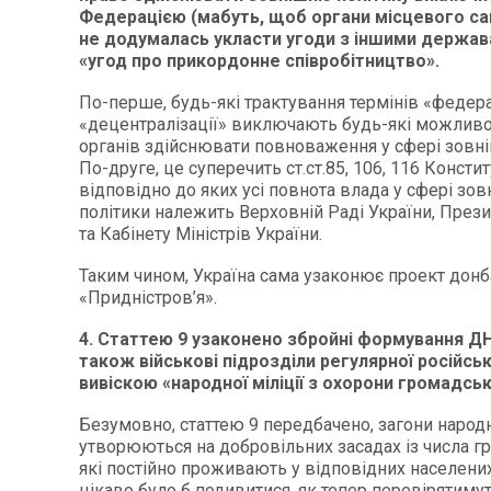
Федерацією (мабуть, щоб органи місцевого с
не додумалась укласти угоди з іншими держава
«угод про прикордонне співробітництво».
По-перше, будь-які трактування термінів «федерал
«децентралізації» виключають будь-які можливо
органів здійснювати повноваження у сфері зовні
По-друге, це суперечить ст.ст.85, 106, 116 Констит
відповідно до яких усі повнота влада у сфері зо
політики належить Верховній Раді України, През
та Кабінету Міністрів України.
Таким чином, Україна сама узаконює проект донб
«Придністров’я».
4. Статтею 9 узаконено збройні формування ДН
також військові підрозділи регулярної російсько
вивіскою «народної міліції з охорони громадсь
Безумовно, статтею 9 передбачено, загони народно
утворюються на добровільних засадах із числа г
які постійно проживають у відповідних населених
цікаво було б подивитися, як тепер перевірятимут