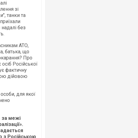
алі
лення зі
", танки та
і приїхали
Українські надзвичайники врятували 
 надалі без
під час ліквідації масштабної лісової 
ь.
Франції
асникам АТО,
а, батька, що
окарання? Про
 осіб Російської
ує фактичну
ною дійовою
особи, для якої
чено
Неймар влаштував конфлікт після пе
"Сантоса". ВІДЕО
 за межі
алізації».
надається
о з Російською