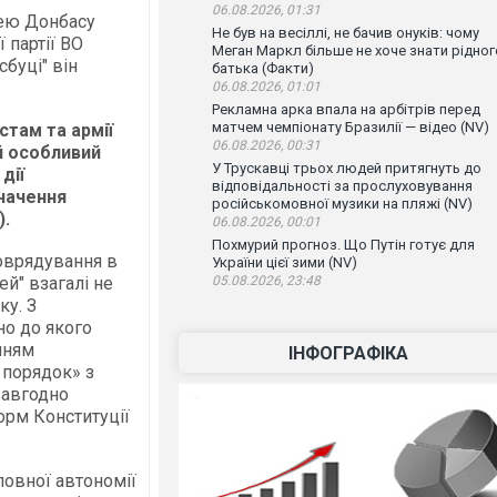
06.08.2026, 01:31
чею Донбасу
Не був на весіллі, не бачив онуків: чому
 партії ВО
Меган Маркл більше не хоче знати рідног
сбуці" він
батька (Факти)
06.08.2026, 01:01
Рекламна арка впала на арбітрів перед
матчем чемпіонату Бразилії — відео (NV)
стам та армії
06.08.2026, 00:31
й особливий
У Трускавці трьох людей притягнуть до
дії
відповідальності за прослуховування
значення
російськомовної музики на пляжі (NV)
).
06.08.2026, 00:01
Похмурий прогноз. Що Путін готує для
оврядування в
України цієї зими (NV)
й" взагалі не
05.08.2026, 23:48
ку. З
но до якого
нням
ІНФОГРАФІКА
 порядок» з
завгодно
норм Конституції
повної автономії