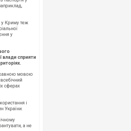
 наприклад,
ї у Криму теж
ріальної
єння у
вого
ї влади сприяти
риторіях.
ержавною мовою
 всебічний
іх сферах
користання і
н України.
бічному
антувати, а не