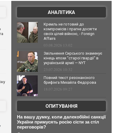
АНАЛІТИКА
Кремль не готовий до
о
компромісів і прагне досягти
та
своїх цілей війною, - Foreign
Affairs
03.08.2026 13:02
Звільнення Сирського знаменує
кінець епохи "старої гвардії" в
українській армії — NYT
23.07.2026 10:32
Повний текст резонансного
іку
брифінга Михайла Федорова
18.07.2026 09:27
ОПИТУВАННЯ
На вашу думку, коли далекобійні санкції
України примусять росію сісти за стіл
у
переговорів?