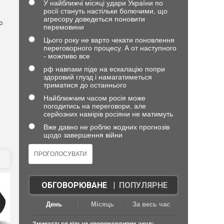
У найближчі місяці удари України по
росії стануть настільки болючими, що
агресору доведеться поновити
о
перемовини
Цього року не варто чекати поновлення
переговорного процесу. А от наступного
- можливо все
рф навпаки піде на ескалацію попри
здоровий глузд і намагатиметься
триматися до останнього
Найближчим часом росія може
погодитись на переговори, але
серйозних намірів росіяни не матимуть
Вже давно не роблю жодних прогнозів
щодо завершення війни
ОБГОВОРЮВАНЕ
|
ПОПУЛЯРНЕ
День
Місяць
За весь час