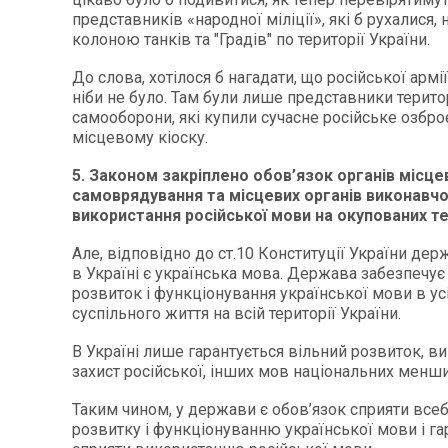
представників «народної міліції», які б рухалися,
колоною танків та "Градів" по території України.
До слова, хотілося б нагадати, що російської армі
ніби не було. Там були лише представники терито
самооборони, які купили сучасне російське озбро
місцевому кіоску.
5. Законом закріплено обов’язок органів місце
самоврядування та місцевих органів виконавчо
використання російської мови на окупованих те
Але, відповідно до ст.10 Конституції України д
в Україні є українська мова. Держава забезпечує
розвиток і функціонування української мови в ус
суспільного життя на всій території України.
В Україні лише гарантується вільний розвиток, ви
захист російської, інших мов національних менши
Таким чином, у держави є обов’язок сприяти все
розвитку і функціонуванню української мови і гар