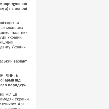
амоврядування
ми) на основі
ізації» та
сті місцевих
шньої політики.
уції України,
внішньої
иденту України
аський варіант
Р, ЛНР, а
ї армії під
кого порядку».
ї міліції
ромадян України,
 пунктах. Але
ь паспорти у