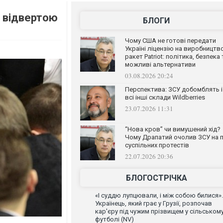
в відвертою
БЛОГИ
Чому США не готові передати
Україні ліцензію на виробництв
ракет Patriot: політика, безпека 
можливі альтернативи
03.08.2026 20:24
Перспектива: ЗСУ добомблять і
всі інші склади Wildberries
23.07.2026 11:31
“Нова кров” чи вимушений хід?
Чому Драпатий очолив ЗСУ на п
суспільних протестів
22.07.2026 20:36
БЛОГОСТРІЧКА
«І суддю лупцювали, і між собою билися».
Українець, який грає у Грузії, розпочав
кар'єру під чужим прізвищем у сільськом
футболі (NV)