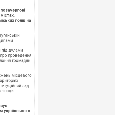
 позачергові
 містах,
міських голів на
Луганській
ципами.
я під дулами
и про проведення
влення громадян
ажень місцевого
ериторіях
ституційний лад
алізація
язує
ям українського