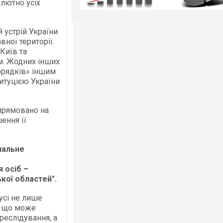
лютно усіх
й устрій України
вної території.
Київ та
м. Жодних інших
орядків» іншим
итуцією України
прямовано на
ення її
нальне
 осіб –
ької областей".
усі не лише
, що може
реслідування, а