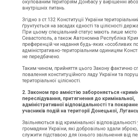
окупованим територіям Донбасу у вирішенні абсо
внутрішніх питань.
Згідно з ст.132 Конституції України територіальни
ґрунтується на засадах єдності та цілісності держа
При цьому спеціальний статус мають лише місто 
Севастополь, а також Автономна Республіка Кри
преференцій чи надання будь-яких «особливих п
адміністративно-територіальним одиницям Конст
не передбачено.
Таким чином, прийняття цього Закону фактично с
повалення конституційного ладу України та поруш
територіальної цілісності.
2. Законом про амністію забороняється «кримі
переслідування, притягнення до кримінальної,
адміністративної відповідальності та покарання
учасників подій на території Донецької, Луганс
Звільняються від кримінальної відповідальності 
громадяни України, які добровільно здали зброю
служити підставою для їхнього звільнення від пе