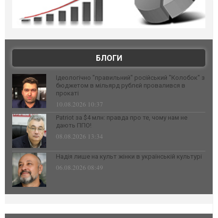
БЛОГИ
Ідеологічно "правильний" російський "Колобок" з
бюджетом в мільярд рублєй провалився в
прокаті
10.08.2026 10:37
Patriot за $4 млн: правда про те, чому нам не
дають ППО!
08.08.2026 13:34
Надія лише на культ жінки в українській культурі
06.08.2026 08:49