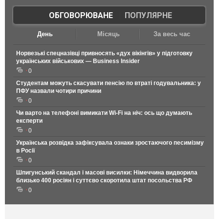
ОБГОВОРЮВАНЕ
|
ПОПУЛЯРНЕ
День
Місяць
За весь час
Норвезькі спецназівці привносять «дух вікінгів» у підготовку
українських військових — Business Insider
0
Студентам можуть скасувати пенсію по втраті годувальника: у
ПФУ назвали чотири причини
0
Чи варто на телефонi вимикати Wi-Fi на ніч: ось що думають
експерти
0
Українська розвідка зафіксувала ознаки зростаючого песимізму
в Росії
0
Шпигунський скандал і масові висилки: Німеччина видворила
близько 400 росіян і суттєво скоротила штат посольства РФ
0