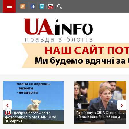
Експослу в США Стефанішині
Підбірка блогожаб та
обрали запобіжний захід
фотоприколів від UAINFO за
10 серпня