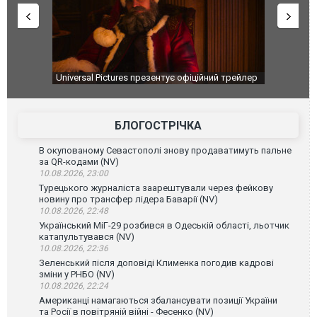
Universal Pictures презентує офіційний трейлер
Удар футболіс
фільму "Люта нічка 2"
матчу в Уругва
БЛОГОСТРІЧКА
В окупованому Севастополі знову продаватимуть пальне
за QR-кодами (NV)
10.08.2026, 23:00
Турецького журналіста заарештували через фейкову
новину про трансфер лідера Баварії (NV)
10.08.2026, 22:48
Український МіГ-29 розбився в Одеській області, льотчик
катапультувався (NV)
10.08.2026, 22:36
Зеленський після доповіді Клименка погодив кадрові
зміни у РНБО (NV)
10.08.2026, 22:24
Американці намагаються збалансувати позиції України
та Росії в повітряній війні - Фесенко (NV)