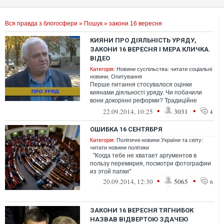
Вся правда з блогосфери
»
Пошук
» закони 16 вересня
КИЯНИ ПРО ДІЯЛЬНІСТЬ УРЯДУ,
ЗАКОНИ 16 ВЕРЕСНЯ І МЕРА КЛИЧКА.
ВІДЕО
Категорія:
Новини суспільства: читати соціальні
новини
,
Опитування
Перше питання стосувалося оцінки
киянами діяльності уряду. Чи побачили
вони докорінні реформи? Традиційне
покращення? Як оцінили нові «платіжки&...
•
•
22.09.2014, 10:25
3031
4
ОШИБКА 16 СЕНТЯБРЯ
Категорія:
Політичні новини України та світу:
читати новини політики
"Когда тебе не хватает аргументов в
пользу перемирия, посмотри фотографии
из этой папки"
•
•
20.09.2014, 12:30
5065
6
ЗАКОНИ 16 ВЕРЕСНЯ ТЯГНИБОК
НАЗВАВ ВІДВЕРТОЮ ЗДАЧЕЮ