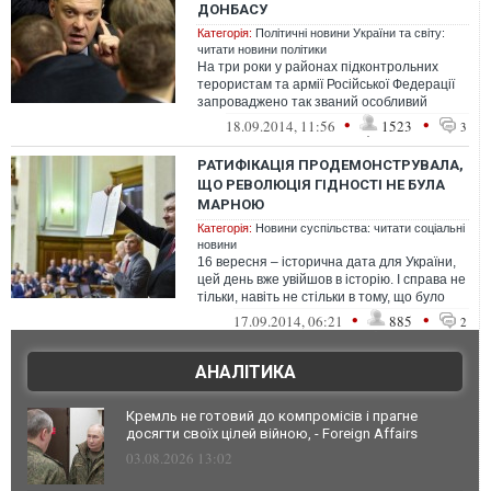
ДОНБАСУ
Категорія:
Політичні новини України та світу:
читати новини політики
На три роки у районах підконтрольних
терористам та армії Російської Федерації
запроваджено так званий особливий
порядок місцевого самоврядування (стат...
•
•
18.09.2014, 11:56
1523
3
РАТИФІКАЦІЯ ПРОДЕМОНСТРУВАЛА,
ЩО РЕВОЛЮЦІЯ ГІДНОСТІ НЕ БУЛА
МАРНОЮ
Категорія:
Новини суспільства: читати соціальні
новини
16 вересня – історична дата для України,
цей день вже увійшов в історію. І справа не
тільки, навіть не стільки в тому, що було
ратифіковано, інш...
•
•
17.09.2014, 06:21
885
2
АНАЛІТИКА
Кремль не готовий до компромісів і прагне
досягти своїх цілей війною, - Foreign Affairs
03.08.2026 13:02