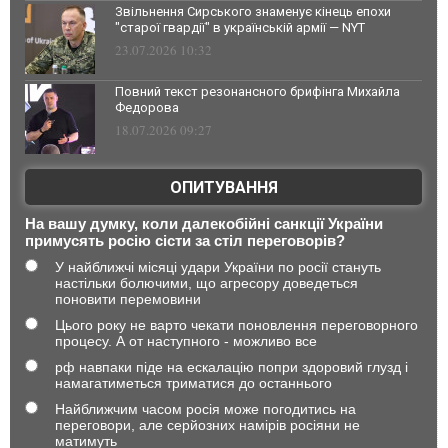
Звільнення Сирського знаменує кінець епохи
"старої гвардії" в українській армії — NYT
23.07.2026 10:32
Повний текст резонансного брифінга Михайла
Федорова
18.07.2026 09:27
ОПИТУВАННЯ
На вашу думку, коли далекобійні санкції України
примусять росію сісти за стіл переговорів?
У найближчі місяці удари України по росії стануть
настільки болючими, що агресору доведеться
поновити перемовини
Цього року не варто чекати поновлення переговорного
процесу. А от наступного - можливо все
рф навпаки піде на ескалацію попри здоровий глузд і
намагатиметься триматися до останнього
Найближчим часом росія може погодитись на
переговори, але серйозних намірів росіяни не
матимуть