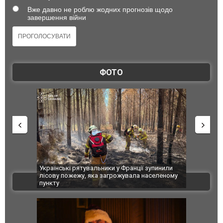
Вже давно не роблю жодних прогнозів щодо
завершення війни
ФОТО
Українські рятувальники у Франції зупинили
Іноземні техно
лісову пожежу, яка загрожувала населеному
показало дипл
ВІДЕО
пункту
зброї агресор