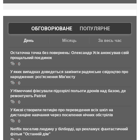
ОБГОВОРЮВАНЕ
|
ПОПУЛЯРНЕ
День
Місяць
За весь час
Остаточна точка без повернень: Олександр Усік анонсував свій
прощальний поєдинок
0
У яких випадках доведеться замінити радянське свідоцтво про
народження: роз'яснення Мін'юсту
0
У Німеччині фіксували підозрілі польоти дронів над базою, де
ремонтують Patriot
0
У Києві створили петицію про переведення всіх шкіл на
дистанціне навчання через посилення нічних обстрілів
0
Netflix поселив людину у білборді, що рекламує фантастичний
фільм "Останній дім"