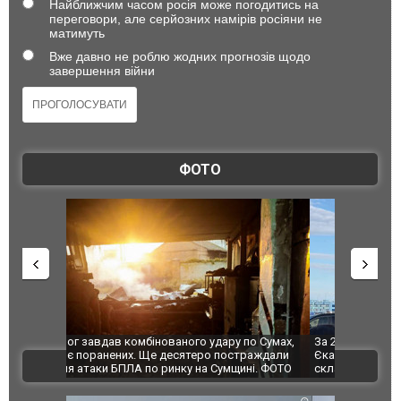
Найближчим часом росія може погодитись на
переговори, але серйозних намірів росіяни не
матимуть
Вже давно не роблю жодних прогнозів щодо
завершення війни
ФОТО
по Сумах,
За 2000 кілометрів від кордону з Україною: в
"Мої іграш
траждали
Єкатеринбурзі після атаки дронів загорівся
суперкарів
ВІДЕО
ині. ФОТО
склад Wildberries. ФОТО. ВІДЕО