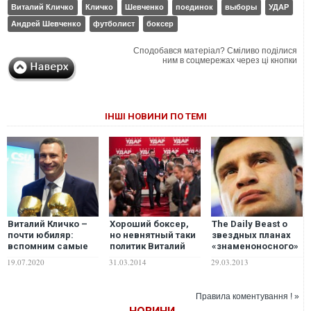
Виталий Кличко
Кличко
Шевченко
поединок
выборы
УДАР
Андрей Шевченко
футболист
боксер
Сподобався матеріал? Сміливо поділися
ним в соцмережах через ці кнопки
ІНШІ НОВИНИ ПО ТЕМІ
Виталий Кличко –
Хороший боксер,
The Daily Beast о
почти юбиляр:
но невнятный таки
звездных планах
вспомним cамые
политик Виталий
«знаменоносного»
мощные нокауты
Кличко
Кличка
19.07.2020
31.03.2014
29.03.2013
легендарного
скатывается в
чемпиона. ВИДЕО
бред - блогер
Правила коментування ! »