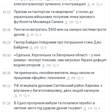
електротранспорт зупинено, є постраждалі
49
0
Приїхав за паспортом та квартирою": у полон до
10:13
українських військових потрапив тезка зіркового
футболіста Мохамеда Салаха
320
0
Пентагон витратить $400 млн на лазерні системи проти
09:48
дронів
35
0
Гантер Байден повідомив про погіршення стану Джо
09:24
Байдена
156
0
«Одеська, Херсонська та Запорізька області – у зоні
09:00
ризику»: експерт пояснив, чим загрожує Україні дефіцит
водних ресурсів
109
0
Чи призначать пенсійни виплати, якщо ніколи не
08:36
працював офіційно: пояснення
205
0
РФ атакувала дронами Салтівський район Харкова: є
08:12
влучання у багатоповерхівку, двоє людей загинули
73
0
В Одесі пролунали вибухи та почалися перебої зі
07:29
світлом: місто під ударом дронів та ракет
143
0