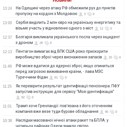
НОВИНИ
На Одещині через атаку РФ обмежили рух до пунктів
13:24
пропуску на кордоні з Молдовою
3
0
Сербія виділить 2 млн євро на українську енергетику та
13:00
візьме участь у відновленні одного з міст
12
0
Болгарія викликала українського посла через інцидент
12:37
з дроном
28
0
Пентагон вимагає від ВПК США різко прискорити
12:13
виробництво зброї через виснаження запасів
20
0
РФ може вдатися до ядерної зброї, якщо опиниться
11:49
перед загрозою виживання країни, - лава МЗС
Туреччини Фідан
61
0
Як перевірити результат ідентифікації пенсіонера: ПФУ
11:25
запустив інструкцію для сервісу "Моя ідентифікація"
92
0
Трамп хоче Гренландії: пов'язана з його оточенням
11:01
компанія вже везе туди бурове обладнання
95
0
Наслідки масованої нічної атаки ракет та БПЛА: у
10:38
чотирьох районах Одеси зникло світло,