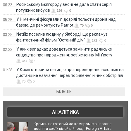
Російському Бєлгороду вночі не дала спати серія
06:33
потужних вибухів
126
0
У Німеччині фіксували підозрілі польоти дронів над
05:25
базою, де ремонтують Patriot
70
0
Netflix поселив людину у білборді, що рекламує
03:28
фантастичний фільм "Останній дім"
172
0
У яких випадках доведеться замінити радянське
02:22
свідоцтво про народження: роз'яснення Мін'юсту
344
0
У Києві створили петицію про переведення всіх шкіл на
01:28
дистанціне навчання через посилення нічних обстрілів
70
0
БІЛЬШЕ
АНАЛІТИКА
Кремль не готовий до компромісів і прагне
досягти своїх цілей війною, - Foreign Affairs