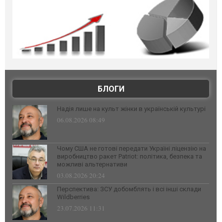
БЛОГИ
Надія лише на культ жінки в українській культурі
06.08.2026 08:49
Чому США не готові передати Україні ліцензію на
виробництво ракет Patriot: політика, безпека та
можливі альтернативи
03.08.2026 20:24
Перспектива: ЗСУ добомблять і всі інші склади
Wildberries
23.07.2026 11:31