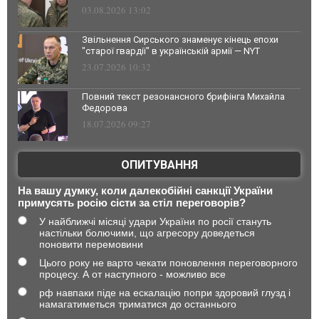
03.08.2026 13:02
Звільнення Сирського знаменує кінець епохи
"старої гвардії" в українській армії — NYT
23.07.2026 10:32
Повний текст резонансного брифінга Михайла
Федорова
18.07.2026 09:27
ОПИТУВАННЯ
На вашу думку, коли далекобійні санкції України
примусять росію сісти за стіл переговорів?
У найближчі місяці удари України по росії стануть
настільки болючими, що агресору доведеться
поновити перемовини
Цього року не варто чекати поновлення переговорного
процесу. А от наступного - можливо все
рф навпаки піде на ескалацію попри здоровий глузд і
намагатиметься триматися до останнього