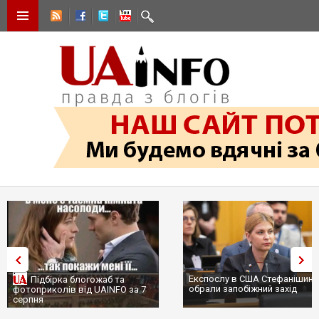
Експослу в США Стефанішині
Підбірка блогожаб та
обрали запобіжний захід
фотоприколів від UAINFO за 7
серпня