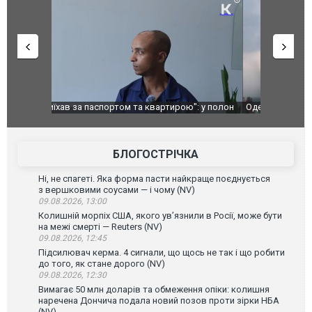
": у полон
Одесу накрила потужна злива з градом та
Вже вивели 
в тезка
ураганним вітром
позашляхов
лаха
БЛОГОСТРІЧКА
Ні, не спагеті. Яка форма пасти найкраще поєднується
з вершковими соусами — і чому (NV)
09.08.2026, 13:00
Колишній морпіх США, якого ув’язнили в Росії, може бути
на межі смерті — Reuters (NV)
09.08.2026, 12:45
Підсилювач керма. 4 сигнали, що щось не так і що робити
до того, як стане дорого (NV)
09.08.2026, 12:30
Вимагає 50 млн доларів та обмеження опіки: колишня
наречена Дончича подала новий позов проти зірки НБА
(NV)