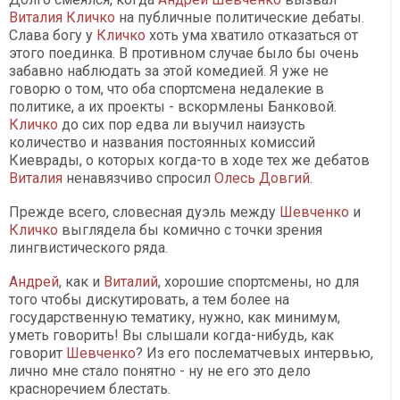
Виталия Кличко
на публичные политические дебаты.
Слава богу у
Кличко
хоть ума хватило отказаться от
этого поединка. В противном случае было бы очень
забавно наблюдать за этой комедией. Я уже не
говорю о том, что оба спортсмена недалекие в
политике, а их проекты - вскормлены Банковой.
Кличко
до сих пор едва ли выучил наизусть
количество и названия постоянных комиссий
Киеврады, о которых когда-то в ходе тех же дебатов
Виталия
ненавязчиво спросил
Олесь Довгий
.
Прежде всего, словесная дуэль между
Шевченко
и
Кличко
выглядела бы комично с точки зрения
лингвистического ряда.
Андрей
, как и
Виталий
, хорошие спортсмены, но для
того чтобы дискутировать, а тем более на
государственную тематику, нужно, как минимум,
уметь говорить! Вы слышали когда-нибудь, как
говорит
Шевченко
? Из его послематчевых интервью,
лично мне стало понятно - ну не его это дело
красноречием блестать.