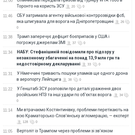
12:00
Торонто на користь ЗСУ
20
0
СБУ затримала агентку військової контррозвідки фсб,
11:46
яка шпигувала для ворога на Дніпропетровщині
26
0
Трамп заперечує дефіцит боєприпасів у США і
11:38
погрожує джерелам ЗМІ
37
0
НАБУ: Стефанішиній повідомили про підозру у
11:34
незаконному збагаченні на понад 13,9 млн грн та
недостовірному декларуванні
33
0
У Німеччині тривають пошуки уламків ще одного дрона
11:31
в аеропорту Лейпцига
38
0
У Генштабі ЗСУ розповіли про деталі ураження двох
11:22
російських НПЗ та інші удари по об'єктах ворога
34
0
Ми втрачаємо Костянтинівку, проблеми перетікають на
11:14
всю Краматорсько-Слов'янську агломерацію, — експерт
128
0
Вертоліт із Трампом через проблеми зі зв'язком
11:05