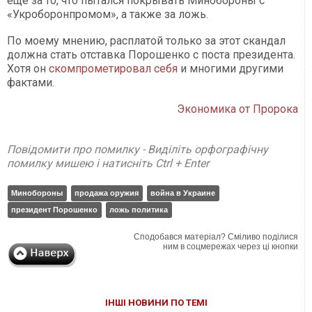
еще за то, что пытался покрывать Минобороны с
«Укроборонпромом», а также за ложь.
По моему мнению, расплатой только за этот скандал
должна стать отставка Порошенко с поста президента.
Хотя он
скомпрометировал себя
и многими другими
фактами.
Экономика от Пророка
Повідомити про помилку - Виділіть орфографічну
помилку мишею і натисніть Ctrl + Enter
Минобороны
продажа оружия
война в Украине
президент Порошенко
ложь политика
Сподобався матеріал? Сміливо поділися
ним в соцмережах через ці кнопки
ІНШІ НОВИНИ ПО ТЕМІ