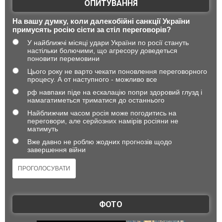
ОПИТУВАННЯ
На вашу думку, коли далекобійні санкції України
примусять росію сісти за стіл переговорів?
У найближчі місяці удари України по росії стануть
настільки болючими, що агресору доведеться
поновити перемовини
Цього року не варто чекати поновлення переговорного
процесу. А от наступного - можливо все
рф навпаки піде на ескалацію попри здоровий глузд і
намагатиметься триматися до останнього
Найближчим часом росія може погодитись на
переговори, але серйозних намірів росіяни не
матимуть
Вже давно не роблю жодних прогнозів щодо
завершення війни
ФОТО