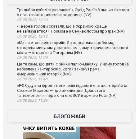
Трильйон кубометрів запасів. Сусід Росії збільшив експорт
з гігантського газового родовища (NV)
06.08.2026, 12:24
«Тверезі голови сказали, що з Україною краще
не зв’язуватися». Розмова з Семиволосом про Іран (NV)
06.08.2026, 12:12
«Ми на етапі змін в армії». Є колосальна проблема,
створена минулим управлінням: чому втрачаємо ключові
міста — інтерв'ю з Погорілим (NV)
06.08.2026, 12:00
Це те саме, що дати сірники палію-маніяку. У чому головна
небезпека «антиросійського» закону Ґрема, —
американський історик (NV)
06.08.2026, 11:48
«РФ будує на фронті величезні підземні міста». Інтерв'ю із
Сержем Марком — про виклик для Драпатого
та технологічні перегони між ЗСУ й армією Росії (NV)
06.08.2026, 11:36
БЛОГОЖАБИ