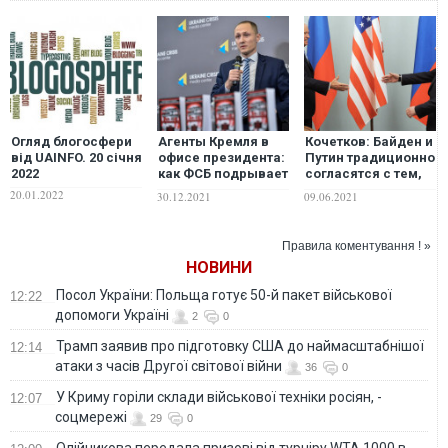
Огляд блогосфери
Агенты Кремля в
Кочетков: Байден и
від UAINFO. 20 січня
офисе президента:
Путин традиционно
2022
как ФСБ подрывает
согласятся с тем,
Украину
что "Минск 2"
20.01.2022
30.12.2021
09.06.2021
является
безальтернативной
основой для
Правила коментування ! »
достижения мира
НОВИНИ
на Донбассе
Посол України: Польща готує 50-й пакет військової
12:22
допомоги Україні
2
0
Трамп заявив про підготовку США до наймасштабнішої
12:14
атаки з часів Другої світової війни
36
0
У Криму горіли склади військової техніки росіян, -
12:07
соцмережі
29
0
Олійникова передала призові від турніру WTA 1000 в