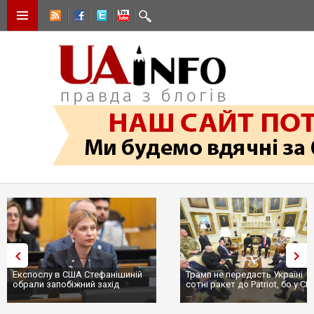
Експослу в США Стефанішиній
Трамп не передасть Україні
обрали запобіжний захід
сотні ракет до Patriot, бо у С
...