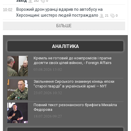
захід
182
0
Ворожий дрон уранці вдарив по автобусу на
10:02
Херсонщині: шестеро людей постраждало
21
0
БІЛЬШЕ
АНАЛІТИКА
Кремль не готовий до компромісів і прагне
досягти своїх цілей війною, - Foreign Affairs
03.08.2026 13:02
Звільнення Сирського знаменує кінець епохи
"старої гвардії" в українській армії — NYT
23.07.2026 10:32
Повний текст резонансного брифінга Михайла
Федорова
18.07.2026 09:27