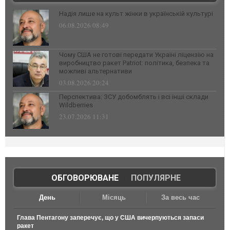
Надія лише на культ жінки в українській культурі
06.08.2026 08:49
Чому США не готові передати Україні ліцензію на
виробництво ракет Patriot: політика, безпека та
можливі альтернативи
03.08.2026 20:24
Перспектива: ЗСУ добомблять і всі інші склади
Wildberries
23.07.2026 11:31
ОБГОВОРЮВАНЕ
|
ПОПУЛЯРНЕ
День
Місяць
За весь час
Глава Пентагону заперечує, що у США вичерпуються запаси
ракет