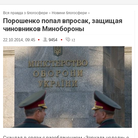
Вся правда з блогосфери
»
Новини блогосфери
»
Порошенко попал впросак, защищая
чиновников Минобороны
•
•
22.10.2014, 09:45
9454
12
Скандал в связи с разоблачением «Зеркала недели» о