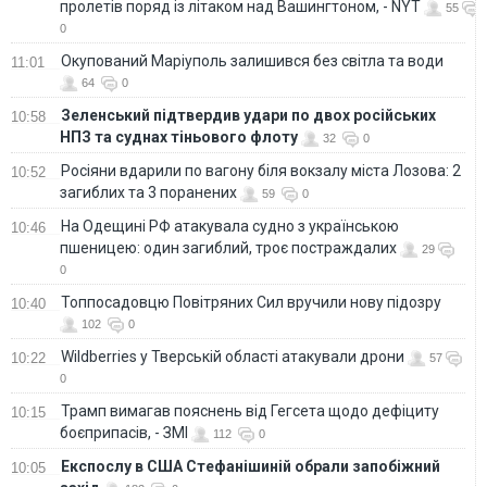
пролетів поряд із літаком над Вашингтоном, - NYT
55
0
Окупований Маріуполь залишився без світла та води
11:01
64
0
Зеленський підтвердив удари по двох російських
10:58
НПЗ та суднах тіньового флоту
32
0
Росіяни вдарили по вагону біля вокзалу міста Лозова: 2
10:52
загиблих та 3 поранених
59
0
На Одещині РФ атакувала судно з українською
10:46
пшеницею: один загиблий, троє постраждалих
29
0
Топпосадовцю Повітряних Сил вручили нову підозру
10:40
102
0
Wildberries у Тверській області атакували дрони
10:22
57
0
Трамп вимагав пояснень від Гегсета щодо дефіциту
10:15
боєприпасів, - ЗМІ
112
0
Експослу в США Стефанішиній обрали запобіжний
10:05