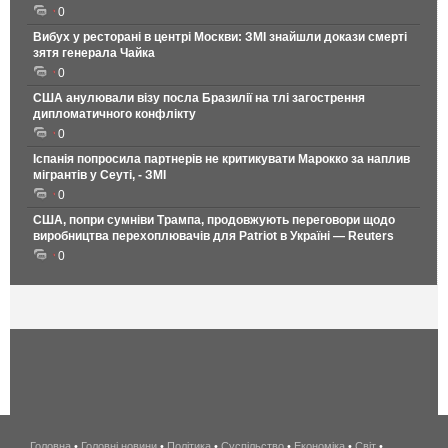
0
Вибух у ресторані в центрі Москви: ЗМІ знайшли докази смерті
зятя генерала Чайка
0
США анулювали візу посла Бразилії на тлі загострення
дипломатичного конфлікту
0
Іспанія попросила партнерів не критикувати Марокко за наплив
мігрантів у Сеуті, - ЗМІ
0
США, попри сумніви Трампа, продовжують переговори щодо
виробництва перехоплювачів для Patriot в Україні — Reuters
0
Головна
•
Головні новини
•
Політика
•
Суспільство
•
Економіка
беспроводной
•
Світ
•