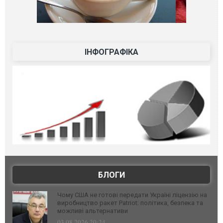
ІНФОГРАФІКА
БЛОГИ
Чому США не готові передати Україні ліцензію на
виробництво ракет Patriot: політика, безпека та
можливі альтернативи
03.08.2026 20:24