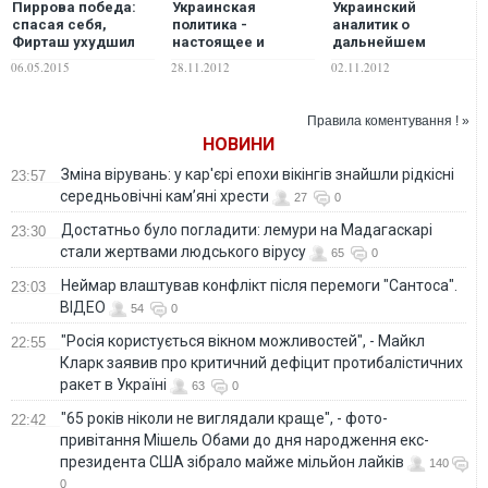
Пиррова победа:
Украинская
Украинский
спасая себя,
политика -
аналитик о
Фирташ ухудшил
настоящее и
дальнейшем
свое положение в
будущее.
раскладе
06.05.2015
28.11.2012
02.11.2012
Украине – Фесенко
Российский взгляд
политических сил в
из Украины
стране
Правила коментування ! »
НОВИНИ
Зміна вірувань: у кар'єрі епохи вікінгів знайшли рідкісні
23:57
середньовічні кам’яні хрести
27
0
Достатньо було погладити: лемури на Мадагаскарі
23:30
стали жертвами людського вірусу
65
0
Неймар влаштував конфлікт після перемоги "Сантоса".
23:03
ВІДЕО
54
0
"Росія користується вікном можливостей", - Майкл
22:55
Кларк заявив про критичний дефіцит протибалістичних
ракет в Україні
63
0
"65 років ніколи не виглядали краще", - фото-
22:42
привітання Мішель Обами до дня народження екс-
президента США зібрало майже мільйон лайків
140
0