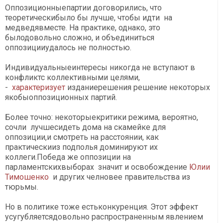
Оппозиционныепартии договорились, что
теоретическибыло бы лучше, чтобы идти на
медведявместе. На практике, однако, это
былодовольно сложно, и объединиться
оппозицииудалось не полностью.
Индивидуальныеинтересы никогда не вступают в
конфликтс коллективными целями,
-
характеризует
изданиерешения решение некоторых
якобыоппозиционных партий.
Более точно: некоторыекритики режима, вероятно,
сочли лучшесидеть дома на скамейке для
оппозиции,и смотреть на расстоянии, как
практическииз подполья доминируют их
коллеги.Победа же оппозиции на
парламентскихвыборах значит и освобождение
Юлии
Тимошенко
и других челновее правительства из
тюрьмы.
Но в политике тоже естьконкуренция. Этот эффект
усугубляетсядовольно распространенным явлением