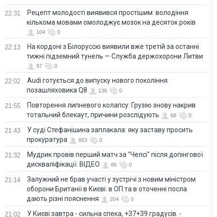
Рецепт молодості виявився простішим: володіння
22:31
кількома мовами омолоджує мозок на десяток років
104
0
На кордоні з Білоруссю виявили вже третій за останні
22:13
тижні підземний тунель — Служба держохорони Литви
97
0
Audi готується до випуску нового покоління
22:02
позашляховика Q8
136
0
Повторення липневого колапсу: Грузію знову накрив
21:55
тотальний блекаут, причини розслідують
68
0
У суді Стефанішина заплакала: яку заставу просить
21:43
прокуратура
853
0
Мудрик провів перший матч за "Челсі" після допінгової
21:32
дискваліфікації. ВІДЕО
86
0
Залужний не брав участі у зустрічі з новим міністром
21:14
оборони Британії в Києві: в ОП та в оточенні посла
дають різні пояснення
204
0
У Києві завтра - сильна спека, +37+39 градусів. -
21:02