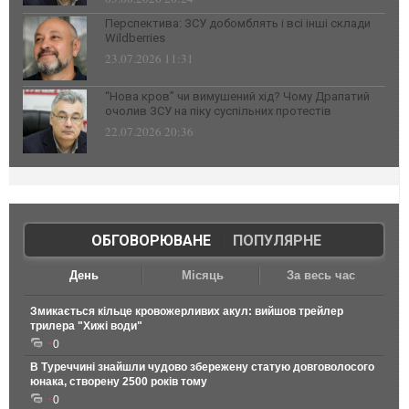
Перспектива: ЗСУ добомблять і всі інші склади
Wildberries
23.07.2026 11:31
“Нова кров” чи вимушений хід? Чому Драпатий
очолив ЗСУ на піку суспільних протестів
22.07.2026 20:36
ОБГОВОРЮВАНЕ
|
ПОПУЛЯРНЕ
День
Місяць
За весь час
Змикається кільце кровожерливих акул: вийшов трейлер
трилера "Хижі води"
0
В Туреччині знайшли чудово збережену статую довговолосого
юнака, створену 2500 років тому
0