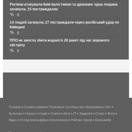
Росіяни атакували Київ балістикою та дронами: одна людина
загинула, 15 постраждалих
0
14 людей загинули, 27 постраждали через російський удар по
Київщині
0
ППО не змогла збити жодної із 28 ракет під час ворожого
обстрілу
0
Головна
•
Головні новини
•
Політика
•
Суспільство
•
Економіка
беспроводной
•
Світ
•
Культура
•
Наука
•
Історія
•
Освіта
•
Авто
•
IT
•
Здоров'я
интернет
•
Спорт
•
Фото
•
Відео
•
Огляд блогосфери
•
Блоголента
•
Рейтинг блогів
киев
•
Блогожаби
и