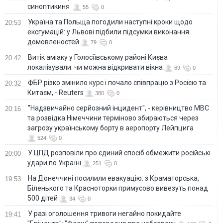
синоптикиня
55
0
Україна та Польща погодили наступні кроки щодо
20:53
ексгумацій: у Львові підбили підсумки виконання
домовленостей
79
0
Витік аміаку у Голосіївському районі Києва
20:42
локалізували: чи можна відкривати вікна
69
0
ФБР різко змінило курс і почало співпрацю з Росією та
20:32
Китаєм, - Reuters
380
0
"Надзвичайно серйозний інцидент", - керівництво МВС
20:16
та розвідка Німеччини терміново збираються через
загрозу українському борту в аеропорту Лейпцига
524
0
У ЦПД розповіли про єдиний спосіб обмежити російські
20:00
удари по Україні
251
0
На Донеччині посилили евакуацію: з Краматорська,
19:53
Біленького та Красноторки примусово вивезуть понад
500 дітей
34
0
У разі оголошення тривоги негайно покидайте
19:41