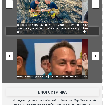
и козуленя
СБУ за сприяння Нацполіції та правоохоронців
Росіяни ат
ї пожежі у
Болгарії затримала міжнародного наркобарона.
одна людин
ВІДЕО
ФОТО
перемоги
Мудрик провів перший матч за "Челсі" після
Українські
допінгової дискваліфікації. ВІДЕО
під час лік
Франції
БЛОГОСТРІЧКА
«І суддю лупцювали, і між собою билися». Українець, який
грає у Грузії, розпочав кар'єру під чужим прізвищем у