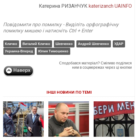
Катерина РИЗАНЧУК
katerizanch
UAINFO
Повідомити про помилку - Виділіть орфографічну
помилку мишею і натисніть Ctrl + Enter
Кличко
Виталий Кличко
Шевченко
Андрей Шевченко
УДАР
Украина-Вперед
Юлия Тимошенко
Сподобався матеріал? Сміливо поділися
ним в соцмережах через ці кнопки
ІНШІ НОВИНИ ПО ТЕМІ