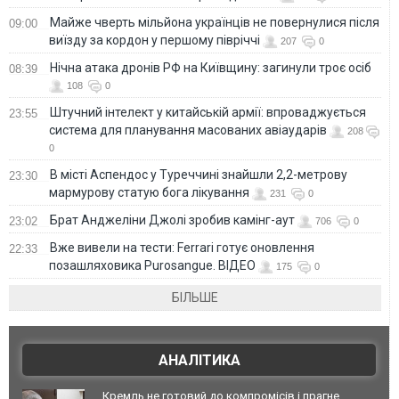
Майже чверть мільйона українців не повернулися після
09:00
виїзду за кордон у першому півріччі
207
0
Нічна атака дронів РФ на Київщину: загинули троє осіб
08:39
108
0
Штучний інтелект у китайській армії: впроваджується
23:55
система для планування масованих авіаударів
208
0
В місті Аспендос у Туреччині знайшли 2,2-метрову
23:30
мармурову статую бога лікування
231
0
Брат Анджеліни Джолі зробив камінг-аут
23:02
706
0
Вже вивели на тести: Ferrari готує оновлення
22:33
позашляховика Purosangue. ВІДЕО
175
0
БІЛЬШЕ
АНАЛІТИКА
Кремль не готовий до компромісів і прагне