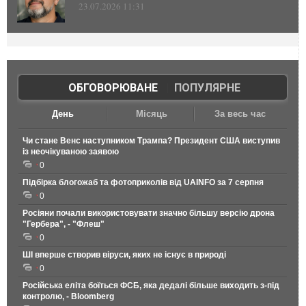
23.07.2026 11:31
ОБГОВОРЮВАНЕ
|
ПОПУЛЯРНЕ
День
Місяць
За весь час
Чи стане Венс наступником Трампа? Президент США виступив
із неочікуваною заявою
0
Підбірка блогожаб та фотоприколів від UAINFO за 7 серпня
0
Росіяни почали використовувати значно більшу версію дрона
"Гербера", - "Флеш"
0
ШІ вперше створив віруси, яких не існує в природі
0
Російська еліта боїться ФСБ, яка дедалі більше виходить з-під
контролю, - Bloomberg