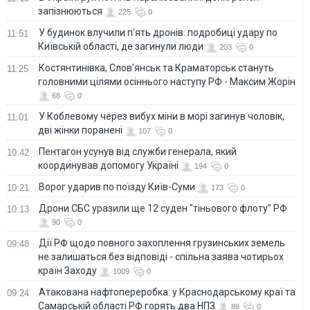
запізнюються
225
0
У будинок влучили п'ять дронів: подробиці удару по
11:51
Київській області, де загинули люди
203
0
Костянтинівка, Слов'янськ та Краматорськ стануть
11:25
головними цілями осіннього наступу РФ - Максим Жорін
68
0
У Коблевому через вибух міни в морі загинув чоловік,
11:01
дві жінки поранені
107
0
Пентагон усунув від служби генерала, який
10:42
координував допомогу Україні
194
0
Ворог ударив по поїзду Київ-Суми
10:21
173
0
Дрони СБС уразили ще 12 суден "тіньового флоту" РФ
10:13
90
0
Дії РФ щодо повного захоплення грузинських земель
09:48
не залишаться без відповіді - спільна заява чотирьох
країн Заходу
1009
0
Атакована нафтопереробка: у Краснодарському краї та
09:24
Самарській області РФ горять два НПЗ
88
0