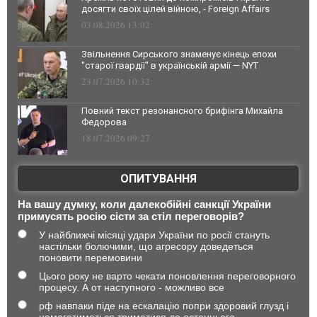
досягти своїх цілей війною, - Foreign Affairs
03.08.2026 13:02
Звільнення Сирського знаменує кінець епохи
"старої гвардії" в українській армії — NYT
23.07.2026 10:32
Повний текст резонансного брифінга Михайла
Федорова
18.07.2026 09:27
ОПИТУВАННЯ
На вашу думку, коли далекобійні санкції України
примусять росію сісти за стіл переговорів?
У найближчі місяці удари України по росії стануть
настільки болючими, що агресору доведеться
поновити перемовини
Цього року не варто чекати поновлення переговорного
процесу. А от наступного - можливо все
рф навпаки піде на ескалацію попри здоровий глузд і
намагатиметься триматися до останнього