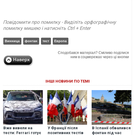
Повідомити про помилку - Виділіть орфографічну
помилку мишею і натисніть Ctrl + Enter
Винница
фонтан
тест
Европа
Сподобався матеріал? Сміливо поділися
ним в соцмережах через ці кнопки
ІНШІ НОВИНИ ПО ТЕМІ
Вже вивели на
У Франції після
В Іспанії обвалився
тести: Ferrari готує
позитивних тестів
фонтан під час