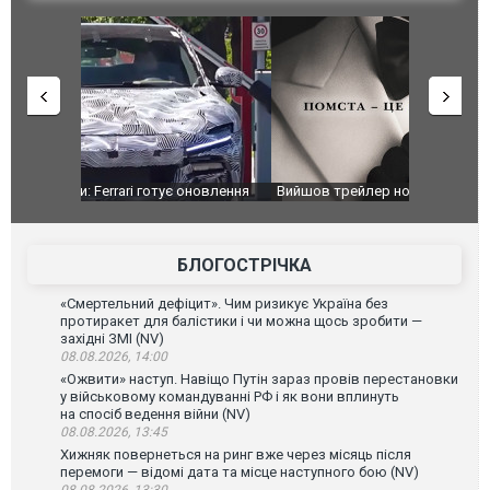
оновлення
Вийшов трейлер нової екранізації легендарного
Зеленський
фільму "Афера Томаса Крауна"
перемовин
БЛОГОСТРІЧКА
«Смертельний дефіцит». Чим ризикує Україна без
протиракет для балістики і чи можна щось зробити —
західні ЗМІ (NV)
08.08.2026, 14:00
«Ожвити» наступ. Навіщо Путін зараз провів перестановки
у військовому командуванні РФ і як вони вплинуть
на спосіб ведення війни (NV)
08.08.2026, 13:45
Хижняк повернеться на ринг вже через місяць після
перемоги — відомі дата та місце наступного бою (NV)
08.08.2026, 13:30