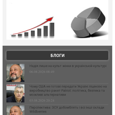
БЛОГИ
Надія лише на культ жінки в українській культурі
06.08.2026 08:49
Чому США не готові передати Україні ліцензію на
виробництво ракет Patriot: політика, безпека та
можливі альтернативи
03.08.2026 20:24
Перспектива: ЗСУ добомблять і всі інші склади
Wildberries