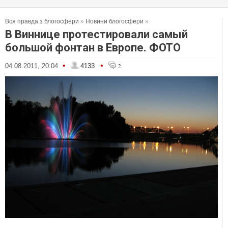
Вся правда з блогосфери
»
Новини блогосфери
»
В Виннице протестировали самый
большой фонтан в Европе. ФОТО
•
•
04.08.2011, 20:04
4133
2