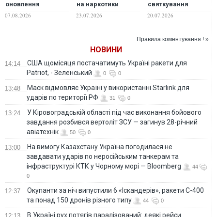
оновлення
на наркотики
святкування
позашляховика
відсторонили
перемоги збірної: є
07.08.2026
23.07.2026
20.07.2026
Purosangue. ВІДЕО
кількох посадовців
загиблий та
поранені
Правила коментування ! »
НОВИНИ
США щомісяця постачатимуть Україні ракети для
14:14
Patriot, - Зеленський
0
0
Маск відмовляє Україні у використанні Starlink для
13:48
ударів по території РФ
31
0
У Кіровоградській області під час виконання бойового
13:24
завдання розбився вертоліт ЗСУ — загинув 28-річний
авіатехнік
50
0
На вимогу Казахстану Україна погодилася не
13:00
завдавати ударів по неросійським танкерам та
інфраструктурі КТК у Чорному морі — Bloomberg
44
0
Окупанти за ніч випустили 6 «Іскандерів», ракети С-400
12:37
та понад 150 дронів різного типу
44
0
В Україні рух потягів паралізований: деякі рейси
12:13