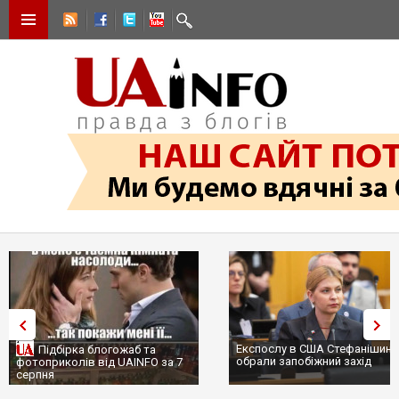
Експослу в США Стефанішині
Підбірка блогожаб та
обрали запобіжний захід
фотоприколів від UAINFO за 7
серпня