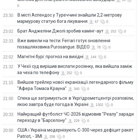
0
В місті Аспендос у Туреччині знайшли 2,2-метрову
23:30
мармурову статую бога лікування
67
0
Брат Анджеліни Джолі зробив камінг-аут
23:02
252
0
Вже вивели на тести: Ferrari готує оновлення
22:33
позашляховика Purosangue. ВІДЕО
78
0
Магнітні бурі: прогноз на вихідні
22:02
144
0
У Чехії суд вирішив вислати росіянку, яка вийшла заміж
21:32
за чеха по телефону
252
0
Вийшов трейлер нової екранізації легендарного фільму
21:15
"Афера Томаса Крауна"
340
0
Спека ще затримується: в Укргідрометцентрі розповіли,
21:00
якою завтра буде погода в Україні
1302
0
Найкращий футболіст ЧС-2026 відмовив "Реалу" заради
20:33
переходу в "Барселону"
229
0
США і Україна модернізують С-300 через дефіцит ракет
20:00
Patriot, - ЗМІ
258
0