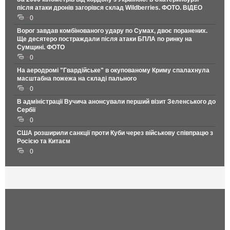
після атаки дронів загорівся склад Wildberries. ФОТО. ВІДЕО
0
Ворог завдав комбінованого удару по Сумах, двоє поранених.
Ще десятеро постраждали після атаки БПЛА по ринку на
Сумщині. ФОТО
0
На аеродромі "Гвардійське" в окупованому Криму спалахнула
масштабна пожежа на складі пального
0
В адміністрації Вучича анонсували перший візит Зеленського до
Сербії
0
США розширили санкції проти Куби через військову співпрацю з
Росією та Китаєм
0