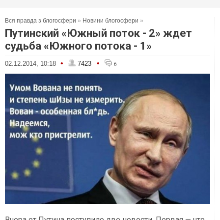
Вся правда з блогосфери
»
Новини блогосфери
»
Путинский «Южный поток - 2» ждет
судьба «Южного потока - 1»
•
•
02.12.2014, 10:18
7423
6
Вчера от Путина поступило две новости. Первая — что