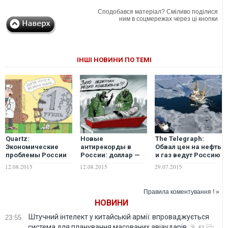
Сподобався матеріал? Сміливо поділися
ним в соцмережах через ці кнопки
ІНШІ НОВИНИ ПО ТЕМІ
Quartz:
Новые
The Telegraph:
Экономические
антирекорды в
Обвал цен на нефть
проблемы России
России: доллар —
и газ ведут Россию
углубляются
65, евро — 72
к финансовому
12.08.2015
12.08.2015
29.07.2015
краху
Правила коментування ! »
НОВИНИ
Штучний інтелект у китайській армії: впроваджується
23:55
система для планування масованих авіаударів
61