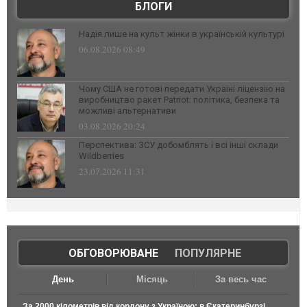
БЛОГИ
Надія лише на культ жінки в українській культурі
06.08.2026 08:49
Чому США не готові передати Україні ліцензію на
виробництво ракет Patriot: політика, безпека та
можливі альтернативи
03.08.2026 20:24
Перспектива: ЗСУ добомблять і всі інші склади
Wildberries
23.07.2026 11:31
ОБГОВОРЮВАНЕ
|
ПОПУЛЯРНЕ
День
Місяць
За весь час
За 2000 кілометрів від кордону з Україною: в Єкатеринбурзі