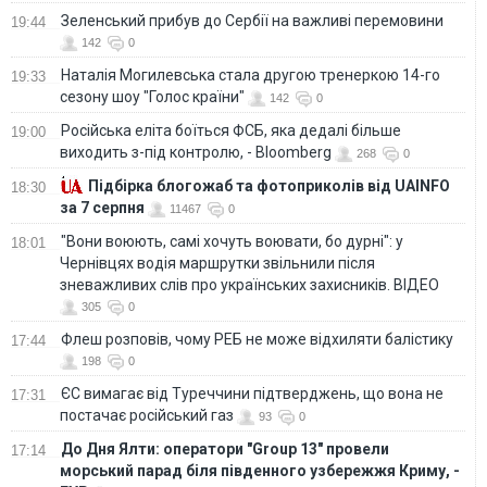
Зеленський прибув до Сербії на важливі перемовини
19:44
142
0
Наталія Могилевська стала другою тренеркою 14-го
19:33
сезону шоу "Голос країни"
142
0
Російська еліта боїться ФСБ, яка дедалі більше
19:00
виходить з-під контролю, - Bloomberg
268
0
Підбірка блогожаб та фотоприколів від UAINFO
18:30
за 7 серпня
11467
0
"Вони воюють, самі хочуть воювати, бо дурні": у
18:01
Чернівцях водія маршрутки звільнили після
зневажливих слів про українських захисників. ВІДЕО
305
0
Флеш розповів, чому РЕБ не може відхиляти балістику
17:44
198
0
ЄС вимагає від Туреччини підтверджень, що вона не
17:31
постачає російський газ
93
0
До Дня Ялти: оператори "Group 13" провели
17:14
морський парад біля південного узбережжя Криму, -