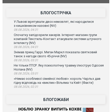
БЛОГОСТРІЧКА
У Львові врятували двох немовлят, які народилися
з кишківником назовні (NV)
08.08.2026, 04:31
Спочатку запідозрили хакерів. Інтернет-магазин групи
компаній Текстиль-Контакт атакували системи штучного
інтелекту (NV)
08.08.2026, 04:01
Знімав принц Гаррі. Меган Маркл показала святковий
танок з нагоди свого 45-річчя (NV)
08.08.2026, 03:31
Не тільки ПТСР. Яку психологічну травму ілюструє Одіссея
Нолана (NV)
08.08.2026, 03:01
«Немає особливої сімейної любові»: король Чарльз дав
гідну відповідь на «виклик» Вільяма та Кейт (Факти)
08.08.2026, 02:31
БЛОГОЖАБИ