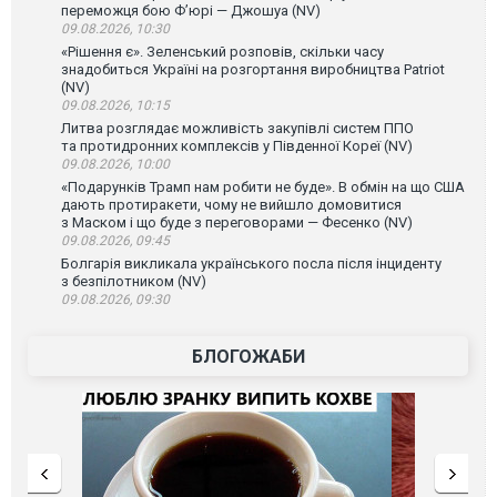
переможця бою Ф’юрі — Джошуа (NV)
09.08.2026, 10:30
«Рішення є». Зеленський розповів, скільки часу
знадобиться Україні на розгортання виробництва Patriot
(NV)
09.08.2026, 10:15
Литва розглядає можливість закупівлі систем ППО
та протидронних комплексів у Південної Кореї (NV)
09.08.2026, 10:00
«Подарунків Трамп нам робити не буде». В обмін на що США
дають протиракети, чому не вийшло домовитися
з Маском і що буде з переговорами — Фесенко (NV)
09.08.2026, 09:45
Болгарія викликала українського посла після інциденту
з безпілотником (NV)
09.08.2026, 09:30
БЛОГОЖАБИ