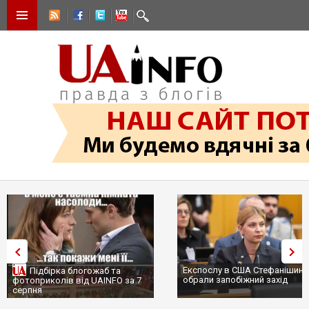
Експослу в США Стефанішині
Підбірка блогожаб та
обрали запобіжний захід
фотоприколів від UAINFO за 7
серпня