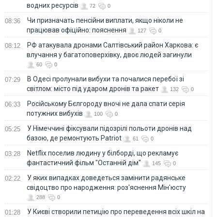
водних ресурсів
72
0
Чи призначать пенсійни виплати, якщо ніколи не
08:36
працював офіційно: пояснення
127
0
РФ атакувала дронами Салтівський район Харкова: є
08:12
влучання у багатоповерхівку, двоє людей загинули
60
0
В Одесі пролунали вибухи та почалися перебої зі
07:29
світлом: місто під ударом дронів та ракет
132
0
Російському Бєлгороду вночі не дала спати серія
06:33
потужних вибухів
100
0
У Німеччині фіксували підозрілі польоти дронів над
05:25
базою, де ремонтують Patriot
61
0
Netflix поселив людину у білборді, що рекламує
03:28
фантастичний фільм "Останній дім"
145
0
У яких випадках доведеться замінити радянське
02:22
свідоцтво про народження: роз'яснення Мін'юсту
288
0
У Києві створили петицію про переведення всіх шкіл на
01:28