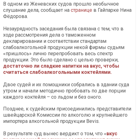
В одном из Женевских судов прошло необычное
слушание дела, сообщает на
странице
в Гайпарке
Нина
Фёдорова
.
Незаурядность заседания была связана с тем, что в
ходе рассмотрения дела о таможенном
декларировании и соответствии стандартам
слабоалкогольной продукции некой фирмы судьям
«пришлось» лично перепробовать весь спектр
продукции. Это было сделано с целью проверки,
достаточно ли сладкие напитки на вкус, чтобы
считаться слабоалкогольными коктейлями.
Двое судей и их помощники собрались в здании суда
утром и начали методично пробовать по две порции
каждого коктейля – со льдом и без оного.
Позднее, к судейским присоединились представители
швейцарской Комиссии по алкоголю и крупнейшего
импортера алкогольной продукции Bevis.
В результате суд вынес вердикт о том, что «
вкус