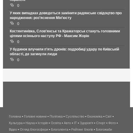
0
У яких випадках доведеться замінити радянське свідоцтво про
народження: роз'яснення Мін'юсту
0
Костянтинівка, Слов'янськ та Краматорськ стануть головними
цілями осіннього наступу РФ - Максим Жорін
0
У будинок влучили п'ять дронів: подробиці удару по Київській
області, де загинули люди
0
Головна
•
Головні новини
•
Політика
•
Суспільство
•
Економіка
беспроводной
•
Світ
•
Культура
•
Наука
•
Історія
•
Освіта
•
Авто
•
IT
•
Здоров'я
интернет
•
Спорт
•
Фото
•
Відео
•
Огляд блогосфери
•
Блоголента
•
Рейтинг блогів
киев
•
Блогожаби