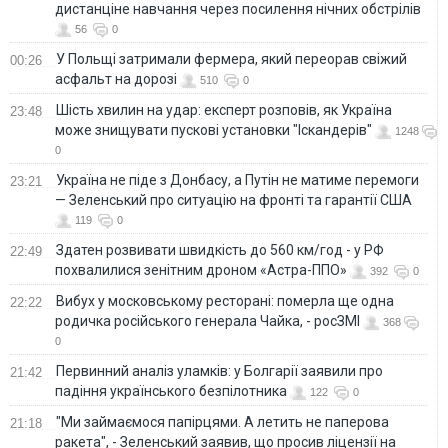
дистанціне навчання через посилення нічних обстрілів
56
0
У Польщі затримали фермера, який переорав свіжий
00:26
асфальт на дорозі
510
0
Шість хвилин на удар: експерт розповів, як Україна
23:48
може знищувати пускові установки "Іскандерів"
1248
0
Україна не піде з Донбасу, а Путін не матиме перемоги
23:21
— Зеленський про ситуацію на фронті та гарантії США
119
0
Здатен розвивати швидкість до 560 км/год - у РФ
22:49
похвалилися зенітним дроном «Астра-ППО»
392
0
Вибух у московському ресторані: померла ще одна
22:22
родичка російського генерала Чайка, - росЗМІ
368
0
Первинний аналіз уламків: у Болгарії заявили про
21:42
падіння українського безпілотника
122
0
"Ми займаємося папірцями. А летить не паперова
21:18
ракета", - Зеленський заявив, що просив ліцензії на