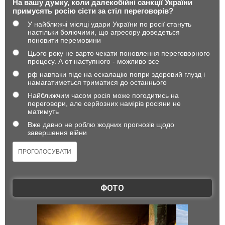
На вашу думку, коли далекобійні санкції України
примусять росію сісти за стіл переговорів?
У найближчі місяці удари України по росії стануть
настільки болючими, що агресору доведеться
поновити перемовини
Цього року не варто чекати поновлення переговорного
процесу. А от наступного - можливо все
рф навпаки піде на ескалацію попри здоровий глузд і
намагатиметься триматися до останнього
Найближчим часом росія може погодитись на
переговори, але серйозних намірів росіяни не
матимуть
Вже давно не роблю жодних прогнозів щодо
завершення війни
ФОТО