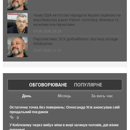
Чому США не готові передати Україні ліцензію на
виробництво ракет Patriot: політика, безпека та
можливі альтернативи
03.08.2026 20:24
Перспектива: ЗСУ добомблять і всі інші склади
Wildberries
23.07.2026 11:31
ОБГОВОРЮВАНЕ
|
ПОПУЛЯРНЕ
День
Місяць
За весь час
Остаточна точка без повернень: Олександр Усік анонсував свій
прощальний поєдинок
0
У Коблевому через вибух міни в морі загинув чоловік, дві жінки
поранені