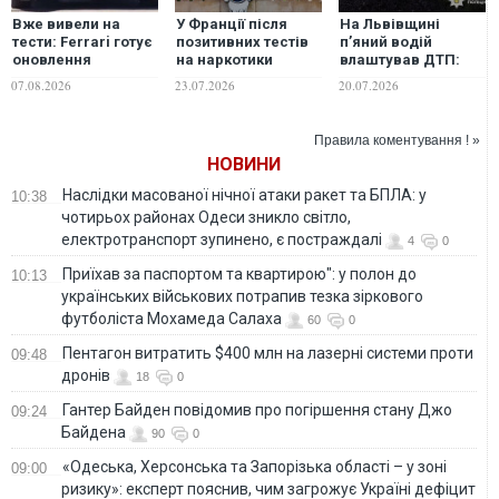
Вже вивели на
У Франції після
На Львівщині
тести: Ferrari готує
позитивних тестів
п’яний водій
оновлення
на наркотики
влаштував ДТП:
позашляховика
відсторонили
загинули три
07.08.2026
23.07.2026
20.07.2026
Purosangue. ВІДЕО
кількох посадовців
дівчини, ще двоє
підлітків у лікарні.
ФОТО. ВІДЕО
Правила коментування ! »
НОВИНИ
Наслідки масованої нічної атаки ракет та БПЛА: у
10:38
чотирьох районах Одеси зникло світло,
електротранспорт зупинено, є постраждалі
4
0
Приїхав за паспортом та квартирою": у полон до
10:13
українських військових потрапив тезка зіркового
футболіста Мохамеда Салаха
60
0
Пентагон витратить $400 млн на лазерні системи проти
09:48
дронів
18
0
Гантер Байден повідомив про погіршення стану Джо
09:24
Байдена
90
0
«Одеська, Херсонська та Запорізька області – у зоні
09:00
ризику»: експерт пояснив, чим загрожує Україні дефіцит