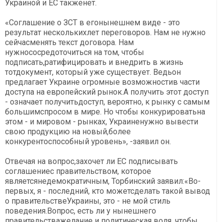
Украиной и ЕС такженет.
«Соглашение о ЗСТ в егонынешнем виде - это
результат несколькихлет переговоров. Нам не нужно
сейчасменять текст договора. Нам
нужнососредоточиться на том, чтобы
подписать,ратифицировать и внедрить в жизнь
тотдокумент, который уже существует. Ведьон
предлагает Украине огромные возможностив части
доступа на европейский рынок.А получить этот доступ
- означает получитьдоступ, вероятно, к рынку с самым
большимспросом в мире. Но чтобы конкурироватьна
этом - и мировом - рынках, Украиненужно вывести
свою продукцию на новый,более
конкурентоспособный уровень», -заявил он.
Отвечая на вопрос,захочет ли ЕС подписывать
соглашениес правительством, которое
являетсянедемократичным, Торбинский заявил:«Во-
первых, я - последний, кто можетсделать такой вывод
о правительствеУкраины, это - не мой стиль
поведения.Вопрос, есть ли у нынешнего
правительстважелание и политическая воля, чтобы