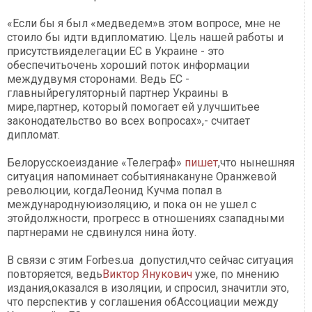
«Если бы я был «медведем»в этом вопросе, мне не
стоило бы идти вдипломатию. Цель нашей работы и
присутствияделегации ЕС в Украине - это
обеспечитьочень хороший поток информации
междудвумя сторонами. Ведь ЕС -
главныйрегуляторный партнер Украины в
мире,партнер, который помогает ей улучшитьее
законодательство во всех вопросах»,- считает
дипломат.
Белорусскоеиздание «Телеграф»
пишет
,что нынешняя
ситуация напоминает событиянакануне Оранжевой
революции, когдаЛеонид Кучма попал в
международнуюизоляцию, и пока он не ушел с
этойдолжности, прогресс в отношениях сзападными
партнерами не сдвинулся нина йоту.
В связи с этим Forbes.ua допустил,что сейчас ситуация
повторяется, ведь
Виктор Янукович
уже, по мнению
издания,оказался в изоляции, и спросил, значитли это,
что перспектив у соглашения обАссоциации между