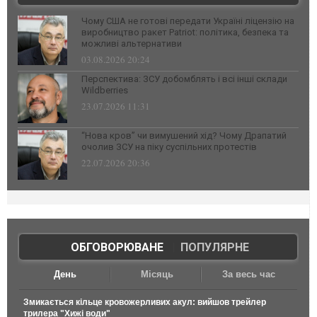
Чому США не готові передати Україні ліцензію на
виробництво ракет Patriot: політика, безпека та
можливі альтернативи
03.08.2026 20:24
Перспектива: ЗСУ добомблять і всі інші склади
Wildberries
23.07.2026 11:31
“Нова кров” чи вимушений хід? Чому Драпатий
очолив ЗСУ на піку суспільних протестів
22.07.2026 20:36
ОБГОВОРЮВАНЕ
|
ПОПУЛЯРНЕ
День
Місяць
За весь час
Змикається кільце кровожерливих акул: вийшов трейлер
трилера "Хижі води"