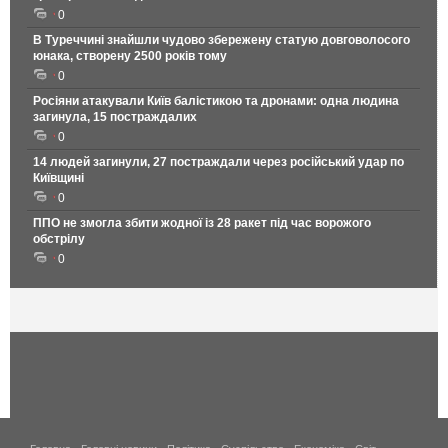
0
В Туреччині знайшли чудово збережену статую довговолосого
юнака, створену 2500 років тому
0
Росіяни атакували Київ балістикою та дронами: одна людина
загинула, 15 постраждалих
0
14 людей загинули, 27 постраждали через російський удар по
Київщині
0
ППО не змогла збити жодної із 28 ракет під час ворожого
обстрілу
0