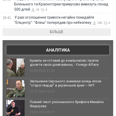
Біленького та Красноторки примусово вивезуть понад
500 дітей
34
0
У разі оголошення тривоги негайно покидайте
19:41
"Епіцентр": "Флеш" попередив про небезпеку
195
0
БІЛЬШЕ
АНАЛІТИКА
Кремль не готовий до компромісів і прагне
досягти своїх цілей війною, - Foreign Affairs
03.08.2026 13:02
Звільнення Сирського знаменує кінець епохи
"старої гвардії" в українській армії — NYT
23.07.2026 10:32
Повний текст резонансного брифінга Михайла
Федорова
18.07.2026 09:27