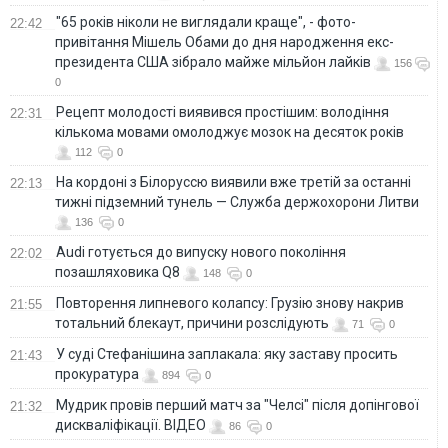
"65 років ніколи не виглядали краще", - фото-
22:42
привітання Мішель Обами до дня народження екс-
президента США зібрало майже мільйон лайків
156
0
Рецепт молодості виявився простішим: володіння
22:31
кількома мовами омолоджує мозок на десяток років
112
0
На кордоні з Білоруссю виявили вже третій за останні
22:13
тижні підземний тунель — Служба держохорони Литви
136
0
Audi готується до випуску нового покоління
22:02
позашляховика Q8
148
0
Повторення липневого колапсу: Грузію знову накрив
21:55
тотальний блекаут, причини розслідують
71
0
У суді Стефанішина заплакала: яку заставу просить
21:43
прокуратура
894
0
Мудрик провів перший матч за "Челсі" після допінгової
21:32
дискваліфікації. ВІДЕО
86
0