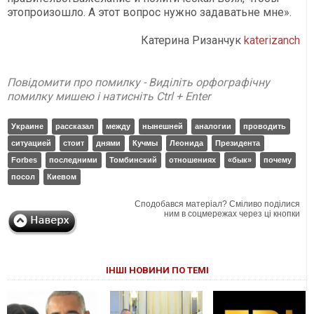
этопроизошло. А этот вопрос нужно задаватьне мне».
Катерина Ризанчук
katerizanch
Повідомити про помилку - Виділіть орфографічну
помилку мишею і натисніть Ctrl + Enter
Украине
рассказал
между
нынешней
аналогии
проводить
ситуацией
стоит
днями
Кучмы
Леонида
Президента
Forbes
последними
Томбинский
отношениях
«бык»
почему
посол
Киевом
Сподобався матеріал? Сміливо поділися
ним в соцмережах через ці кнопки
ІНШІ НОВИНИ ПО ТЕМІ