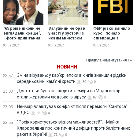
"65 років ніколи не
Залужний не брав
ФБР різко змінило
виглядали краще",
участі у зустрічі з
курс і почало
- фото-привітання
новим міністром
співпрацю з
Мішель Обами до
оборони Британії в
Росією та Китаєм, -
05.08.2026
05.08.2026
05.08.2026
дня народження
Києві: в ОП та в
Reuters
екс-президента
оточенні посла
США зібрало майже
дають різні
Правила коментування ! »
мільйон лайків
пояснення
НОВИНИ
Зміна вірувань: у кар'єрі епохи вікінгів знайшли рідкісні
23:57
середньовічні кам’яні хрести
30
0
Достатньо було погладити: лемури на Мадагаскарі
23:30
стали жертвами людського вірусу
67
0
Неймар влаштував конфлікт після перемоги "Сантоса".
23:03
ВІДЕО
58
0
"Росія користується вікном можливостей", - Майкл
22:55
Кларк заявив про критичний дефіцит протибалістичних
ракет в Україні
71
0