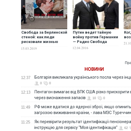
Свобода за Берлинской
Путин ведет тайную
Ког
стеной: как люди
войну против Германии
воз
рисковали жизнью
— Радио Свобода
21.1
ради капитализма
12.04.2016
15.03.2019
Пра
НОВИНИ
Болгарія викликала українського посла через ін
12:37
0
0
Пентагон вимагає від ВПК США різко прискорити
12:13
через виснаження запасів
10
0
РФ може вдатися до ядерної зброї, якщо опинит
11:49
загрозою виживання країни, - лава МЗС Туреччи
Як перевірити результат ідентифікації пенсіонер
11:25
інструкцію для сервісу "Моя ідентифікація"
62