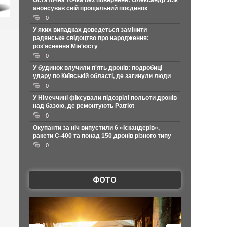
Остаточна точка без повернень: Олександр Усік
анонсував свій прощальний поєдинок
0
У яких випадках доведеться замінити
радянське свідоцтво про народження:
роз'яснення Мін'юсту
0
У будинок влучили п'ять дронів: подробиці
удару по Київській області, де загинули люди
0
У Німеччині фіксували підозрілі польоти дронів
над базою, де ремонтують Patriot
0
Окупанти за ніч випустили 6 «Іскандерів»,
ракети С-400 та понад 150 дронів різного типу
0
ФОТО