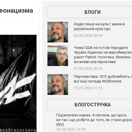
неонацизма
БЛОГИ
Надія лише на культ жінки в
українській культурі
06.08.2026 08:49
Чому США не готові передати
Україні ліцензію на виробництв
ракет Patriot: політика, безпека 
можливі альтернативи
03.08.2026 20:24
Перспектива: ЗСУ добомблять і
всі інші склади Wildberries
23.07.2026 11:31
БЛОГОСТРІЧКА
Підсилювач керма. 4 сигнали, що щось
не так і що робити до того, як стане доро
(NV)
09.08.2026, 12:30