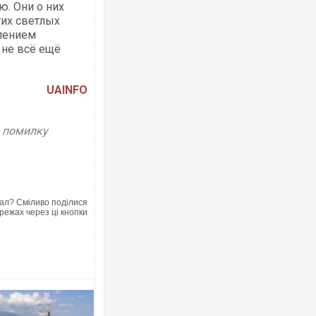
. Они о них
тих светлых
лением
 не всё ещё
UAINFO
у помилку
ал? Сміливо поділися
режах через ці кнопки