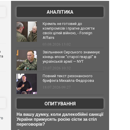
АНАЛІТИКА
Кремль не готовий до
компромісів і прагне досягти
своїх цілей війною, - Foreign
Affairs
03.08.2026 13:02
о
Звільнення Сирського знаменує
та
кінець епохи "старої гвардії" в
українській армії — NYT
23.07.2026 10:32
Повний текст резонансного
брифінга Михайла Федорова
18.07.2026 09:27
ОПИТУВАННЯ
На вашу думку, коли далекобійні санкції
го
України примусять росію сісти за стіл
переговорів?