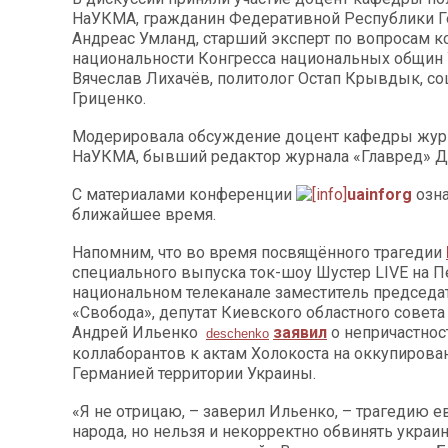
НаУКМА, гражданин Федеративной Республики 
Андреас Умланд, старший эксперт по вопросам к
национальности Конгресса национальных общин
Вячеслав Лихачёв, политолог Остап Крывдык, со
Гриценко.
Модерировала обсуждение доцент кафедры жур
НаУКМА, бывший редактор журнала «Главред» Д
С материалами конференции
uainforg
озна
ближайшее время.
Напомним, что во время посвящённого трагедии
специального выпуска ток-шоу Шустер LIVE на 
национальном телеканале заместитель председа
«Свобода», депутат Киевского областного совета
Андрей Ильенко
заявил
о непричастнос
deschenko
коллаборантов к актам Холокоста на оккупирова
Германией территории Украины.
«Я не отрицаю, – заверил Ильенко, – трагедию е
народа, но нельзя и некорректно обвинять украи