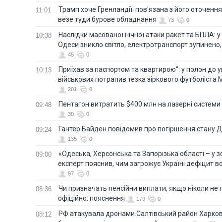
Трамп хоче Гренландії: пов'язана з його оточенн
11:01
везе туди бурове обладнання
73
0
Наслідки масованої нічної атаки ракет та БПЛА: 
10:38
Одеси зникло світло, електротранспорт зупинено,
45
0
Приїхав за паспортом та квартирою": у полон до 
10:13
військових потрапив тезка зіркового футболіста
201
0
Пентагон витратить $400 млн на лазерні системи
09:48
30
0
Гантер Байден повідомив про погіршення стану
09:24
135
0
«Одеська, Херсонська та Запорізька області – у зо
09:00
експерт пояснив, чим загрожує Україні дефіцит в
97
0
Чи призначать пенсійни виплати, якщо ніколи не
08:36
офіційно: пояснення
179
0
РФ атакувала дронами Салтівський район Харкова
08:12