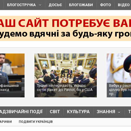
БЛОГОСТРІЧКА
ДОСЬЄ
БЛОГОЖАБИ
ФОТО
ВІДЕО
ефанішиній
Трамп не передасть Україні
Вибух у рес
захід
сотні ракет до Patriot, бо у США
ціллю був г
...
пр...
АДЗВИЧАЙНІ ПОДІЇ
СВІТ
КУЛЬТУРА
ЗНАННЯ
ТАРИФИ
ПОДВИГИ УКРАЇНЦІВ