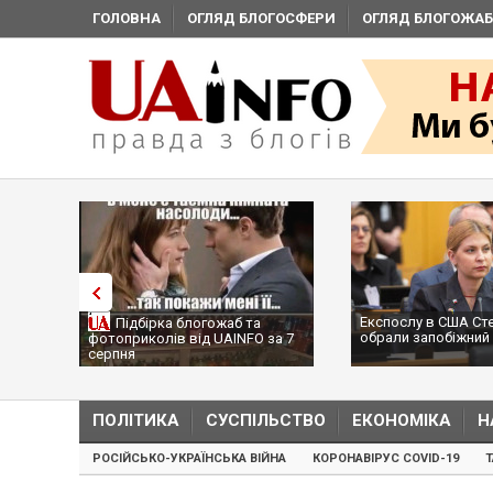
ГОЛОВНА
ОГЛЯД БЛОГОСФЕРИ
ОГЛЯД БЛОГОЖАБ
Експослу в США Ст
Підбірка блогожаб та
обрали запобіжний 
фотоприколів від UAINFO за 7
серпня
ПОЛІТИКА
СУСПІЛЬСТВО
ЕКОНОМІКА
Н
РОСІЙСЬКО-УКРАЇНСЬКА ВІЙНА
КОРОНАВІРУС COVID-19