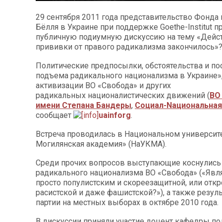
29 сентября 2011 года представительство Фонда
Бёлля в Украине при поддержке Goethe-Institut п
публичную подиумную дискуссию на тему «Дейс
прививки от правого радикализма закончилось»
Политические предпосылки, обстоятельства и по
подъема радикального национализма в Украине»
активизации ВО «Свобода» и других
радикальных националистических движений (
ВО
имени Степана Бандеры
,
Социал-Nациональная
сообщает
uainforg
.
Встреча проводилась в Национальном университ
Могилянская академия» (НаУКМА).
Среди прочих вопросов выступающие коснулись
радикального национализма ВО «Свобода» («Явля
просто популистским и скореезащитной, или отк
расистской и даже фашистской?»), а также резуль
партии на местных выборах в октябре 2010 года.
В дискуссии приняли участие доцент кафедры по