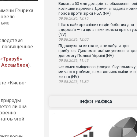
Вимагає 50 млн доларів та обмеження опі
колишня наречена Дончича подала нови
 имени Генриха
позов проти зірки НБА (NV)
ровело
09.08.2026, 12:15
твие
Шість найкорисніших видів бобових для
?
здоров’я — та що з ними можна приготув
(NV)
09.08.2026, 12:00
следствия
Підрахували витрати, але забули про
, посвящённое
прибуток. Дипломат змінив уявлення про
допомогу Польщі Україні (NV)
 «Тризуб»
09.08.2026, 11:45
 Ассамблея
),
Феномен зміщеного фокуса. Яку помилку
ми часто робимо, намагаючись змінити с
життя (NV)
09.08.2026, 11:30
ете «Киево-
 природы
ІНФОГРАФІКА
ется ли она
ровенно
татов этой
литологии