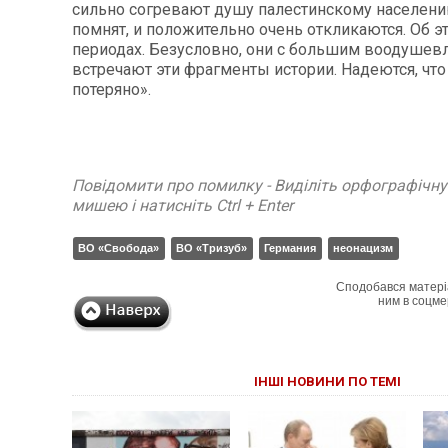
сильно согревают душу палестинскому населению
помнят, и положительно очень откликаются. Об э
периодах. Безусловно, они с большим воодушев
встречают эти фрагменты истории. Надеются, что
потеряно».
Повідомити про помилку - Виділіть орфографічн
мишею і натисніть Ctrl + Enter
ВО «Свобода»
ВО «Тризуб»
Германия
неонацизм
Сподобався матері
ним в соцме
ІНШІ НОВИНИ ПО ТЕМІ