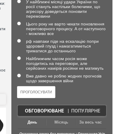
У найближчі місяці удари України по
ки:
росії стануть настільки болючими, що
й
агресору доведеться поновити
перемовини
Цього року не варто чекати поновлення
переговорного процесу. А от наступного
ати
- можливо все
рф навпаки піде на ескалацію попри
здоровий глузд і намагатиметься
триматися до останнього
Найближчим часом росія може
погодитись на переговори, але
серйозних намірів росіяни не матимуть
воє
Вже давно не роблю жодних прогнозів
щодо завершення війни
ОБГОВОРЮВАНЕ
|
ПОПУЛЯРНЕ
День
Місяць
За весь час