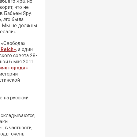
бьего Яра, но
орит, что не
в Бабьем Яру.
, это была
я… Мы не должны
Ворог завдав комбінованого удару по
делали».
двоє поранених. Ще десятеро постра
після атаки БПЛА по ринку на Сумщині
 «Свобода»
Reich»
, а один
ского совета 28-
ной 6 мая 2011
иях города»
 истории
стинской
е на русский
Приїхав за паспортом та квартирою": 
 складываются,
до українських військових потрапив т
зіркового футболіста Мохамеда Сала
таки
 в частности,
иоды очень