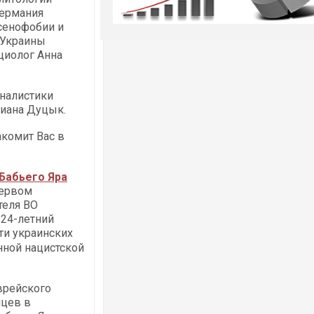
Германия
сенофобии и
 Украины
циолог Анна
налистики
иана Дуцык.
комит Вас в
Бабьего Яра
Первом
теля ВО
 24-летний
ти украинских
нной нацистской
врейского
нцев в