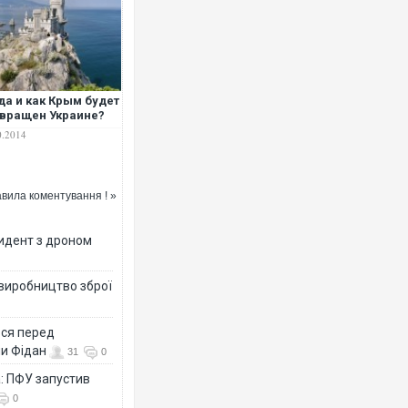
да и как Крым будет
вращен Украине?
0.2014
вила коментування ! »
цидент з дроном
 виробництво зброї
ься перед
ни Фідан
31
0
а: ПФУ запустив
0