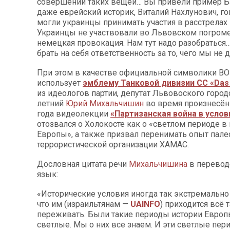
совершении таких вещей… Вы привели пример Ба
даже еврейский историк, Виталий Нахлунович, гов
могли украинцы принимать участия в расстрелах 
Украинцы не участвовали во Львовском погроме
немецкая провокация. Нам тут надо разобратьс
брать на себя ответственность за то, чего мы не 
При этом в качестве официальной символики ВО
использует
эмблему Танковой дивизии СС «Das 
из идеологов партии, депутат Львовоского город
летний
Юрий Михальчишин
во время произнесён
года видеолекции
«Партизанская война в услов
отозвался о Холокосте как о «светлом периоде в
Европы», а также призвал перенимать опыт пале
террористической организации ХАМАС.
Дословная цитата речи
Михальчишина
в перевод
язык:
«Исторические условия иногда так экстремально
что им (израильтянам —
UAINFO
) приходится всё 
переживать. Были такие периоды истории Европы,
светлые. Мы о них все знаем. И эти светлые пер