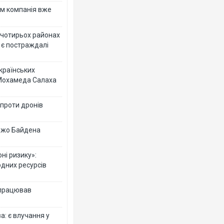
ям компанія вже
у чотирьох районах
 є постраждалі
українських
 Мохамеда Салаха
 проти дронів
 Джо Байдена
ні ризику»:
одних ресурсів
 працював
: є влучання у