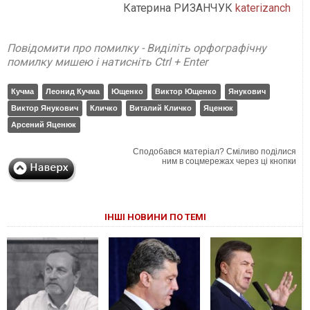
Катерина РИЗАНЧУК
katerizanch
Повідомити про помилку - Виділіть орфографічну
помилку мишею і натисніть Ctrl + Enter
Кучма
Леонид Кучма
Ющенко
Виктор Ющенко
Янукович
Виктор Янукович
Кличко
Виталий Кличко
Яценюк
Арсений Яценюк
Сподобався матеріал? Сміливо поділися
ним в соцмережах через ці кнопки
ІНШІ НОВИНИ ПО ТЕМІ