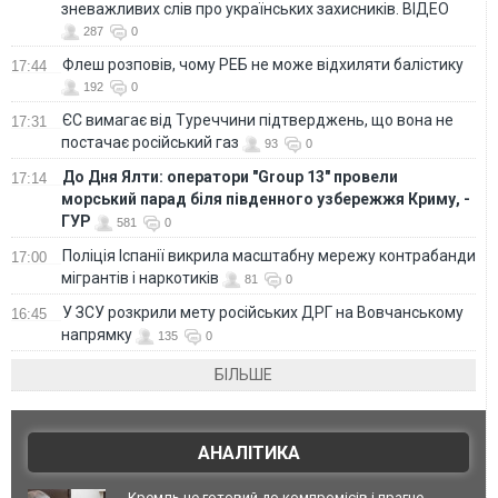
зневажливих слів про українських захисників. ВІДЕО
287
0
Флеш розповів, чому РЕБ не може відхиляти балістику
17:44
192
0
ЄС вимагає від Туреччини підтверджень, що вона не
17:31
постачає російський газ
93
0
До Дня Ялти: оператори "Group 13" провели
17:14
морський парад біля південного узбережжя Криму, -
ГУР
581
0
Поліція Іспанії викрила масштабну мережу контрабанди
17:00
мігрантів і наркотиків
81
0
У ЗСУ розкрили мету російських ДРГ на Вовчанському
16:45
напрямку
135
0
БІЛЬШЕ
АНАЛІТИКА
Кремль не готовий до компромісів і прагне