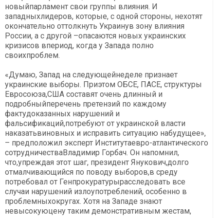
новыйпарламент свои группы влияния. И
западныхлидеров, которые, с одной стороны, нехотят
окончательно оттолкнуть Украинув зону влияния
России, а с другой –опасаются новых украинских
кризисов впериод, когда у Запада полно
своихпроблем.
«Думаю, Запад на следующейнеделе признает
украинские выборы. Приэтом ОБСЕ, ПАСЕ, структуры
Евросоюза,США составят очень длинный и
подробныйперечень претензий по каждому
фактудоказанных нарушений и
фальсификаций,потребуют от украинской власти
наказатьвиновных и исправить ситуацию набудущее»,
– предположил эксперт Институтаевро-атлантического
сотрудничестваВладимир Горбач. Он напомнил,
что,упреждая этот шаг, президент Янукович,долго
отмалчивающийся по поводу выборов,в среду
потребовал от Генпрокуратурырасследовать все
случаи нарушений излоупотреблений, особенно в
проблемныхокругах. Хотя на Западе знают
невысокуюцену таким демонстративным жестам,