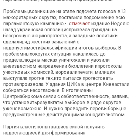
Проблемы,возникшие на этапе подсчета голосов в13
мажоритарных округах, поставили подсомнение всю
парламентскую кампанию,-
отмечает
издание.Неделю
назад украинская оппозицияпризвала граждан на
бессрочную акциюпротеста, а западные политики
сделалиряд жестких заявлений о
недопустимостифальсификации итогов выборов. В
проблемныхокругах ситуация накалилась до
предела:люди в масках уничтожали и увозили
внеизвестном направлении бюллетени ипротоколы
участковых комиссий, воровалипечати, милиция
выступала против тех,кто пытался протестовать
противпроизвола. У здания ЦИКа в центре Киевастали
собираться несогласные. В итогечлены
Центризбиркома сняли с себяответственность, заявив,
что установитьрезультаты выборов в ряде округов
уженевозможно. И нужно проводить перевыборы,не
предусмотренные действующимзаконодательством.
Партия власти,попытавшись силой получить
недостающиеей для формирования