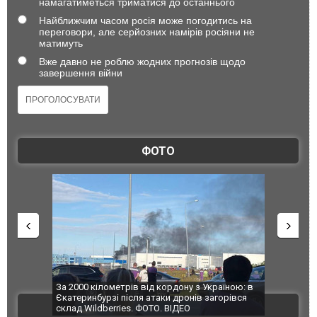
намагатиметься триматися до останнього
Найближчим часом росія може погодитись на
переговори, але серйозних намірів росіяни не
матимуть
Вже давно не роблю жодних прогнозів щодо
завершення війни
ФОТО
по Сумах,
За 2000 кілометрів від кордону з Україною: в
"Мої іграш
траждали
Єкатеринбурзі після атаки дронів загорівся
суперкарів
ВІДЕО
ині. ФОТО
склад Wildberries. ФОТО. ВІДЕО