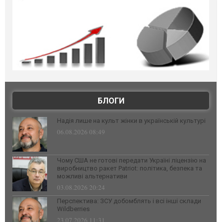
БЛОГИ
Надія лише на культ жінки в українській культурі
06.08.2026 08:49
Чому США не готові передати Україні ліцензію на
виробництво ракет Patriot: політика, безпека та
можливі альтернативи
03.08.2026 20:24
Перспектива: ЗСУ добомблять і всі інші склади
Wildberries
23.07.2026 11:31