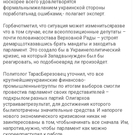
носкорее всего удовлетворятся
формальнымжеланием украинской стороны
поработатьнад ошибками,- полагает эксперт.
Горбачотметил, что ситуация может изменитьсяразве
что в том случае, если всеоппозиционные депутаты –
почти половинасостава Верховной Рады – устроят
демарш,отказавшись брать мандаты и заходитьв
парламент. Это создало бы в Украинеполитический
кризис, на который Западвынужден был бы
реагировать, но подобноевряд ли произойдет.
Политолог ТарасБерезовец уточнил, что все
крупнейшиеукраинские финансово-
промышленныегруппы по итогам выборов смогли
провестив парламент своих представителей –
подкрылом разных партий. Олигархов
устраиваетрезультат, для достижения которого
былипотрачены значительные средства. И напороге
нового экономического кризисаони никак не
заинтересованы в том, чтобыначинать все сначала. Им,
напротив,нужно, чтобы парламент как можно
скорееприступил к работе,