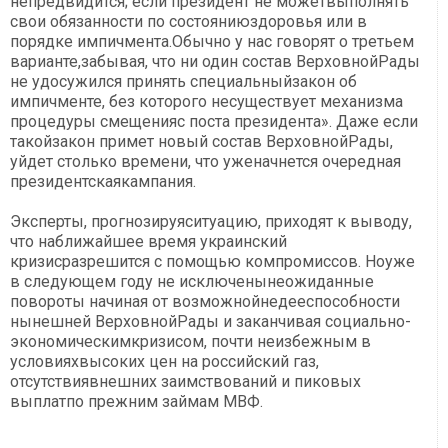
непредвидится; если президент не можетвыполнять
свои обязанности по состояниюздоровья или в
порядке импичмента.Обычно у нас говорят о третьем
варианте,забывая, что ни один состав ВерховнойРады
не удосужился принять специальныйзакон об
импичменте, без которого несуществует механизма
процедуры смещенияс поста президента». Даже если
такойзакон примет новый состав ВерховнойРады,
уйдет столько времени, что уженачнется очередная
президентскаякампания.
Эксперты, прогнозируяситуацию, приходят к выводу,
что наближайшее время украинский
кризисразрешится с помощью компромиссов. Ноуже
в следующем году не исключенынеожиданные
повороты начиная от возможнойнедееспособности
нынешней ВерховнойРады и заканчивая социально-
экономическимкризисом, почти неизбежным в
условияхвысоких цен на российский газ,
отсутствиявнешних заимствований и пиковых
выплатпо прежним займам МВФ.