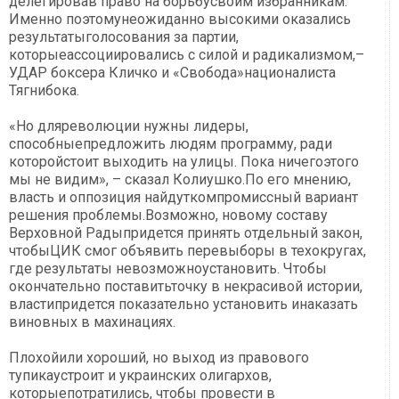
делегировав право на борьбусвоим избранникам.
Именно поэтомунеожиданно высокими оказались
результатыголосования за партии,
которыеассоциировались с силой и радикализмом,–
УДАР боксера Кличко и «Свобода»националиста
Тягнибока.
«Но дляреволюции нужны лидеры,
способныепредложить людям программу, ради
которойстоит выходить на улицы. Пока ничегоэтого
мы не видим», – сказал Колиушко.По его мнению,
власть и оппозиция найдуткомпромиссный вариант
решения проблемы.Возможно, новому составу
Верховной Радыпридется принять отдельный закон,
чтобыЦИК смог объявить перевыборы в техокругах,
где результаты невозможноустановить. Чтобы
окончательно поставитьточку в некрасивой истории,
властипридется показательно установить инаказать
виновных в махинациях.
Плохойили хороший, но выход из правового
тупикаустроит и украинских олигархов,
которыепотратились, чтобы провести в