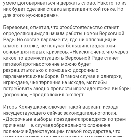
умеютдоговариваться и держать слово. Накого-то из
них будет сделана ставка впрезидентской гонке. Но
для этого нужновремя».
Березовец отметил, что этообстоятельство станет
определяющимдля начала работы новой Верховной
Рады.Но состав парламента, где ни оппозиция,ни
власть, похоже, не получат большинства,заложит
основу для новых кризисов. «Неисключено, что через
какое-то времяситуация в Верховной Раде станет
патовой,противостояние можно будет
разрешитьтолько с помощью досрочных
парламентскихвыборов. В таком случае и олигархи,
играждане, чье терпение на исходе, моглибы
потребовать заодно провести ипрезидентские выборы
досрочно», –предположил эксперт.
Игорь Колиушкоисключает такой вариант, исходя
изсуществующего сейчас законодательногополя.
«Досрочные выборы президентапроводятся по трем
причинам – в случаедобровольного сложения
полномочийдействующим главой государства, что