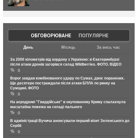
ОБГОВОРЮВАНЕ
|
ПОПУЛЯРНЕ
День
Місяць
За весь час
За 2000 кілометрів від кордону з Україною: в Єкатеринбурзі
після атаки дронів загорівся склад Wildberries. ФОТО. ВІДЕО
0
Ворог завдав комбінованого удару по Сумах, двоє поранених.
Ще десятеро постраждали після атаки БПЛА по ринку на
Сумщині. ФОТО
0
На аеродромі "Гвардійське" в окупованому Криму спалахнула
масштабна пожежа на складі пального
0
В адміністрації Вучича анонсували перший візит Зеленського до
Сербії
0