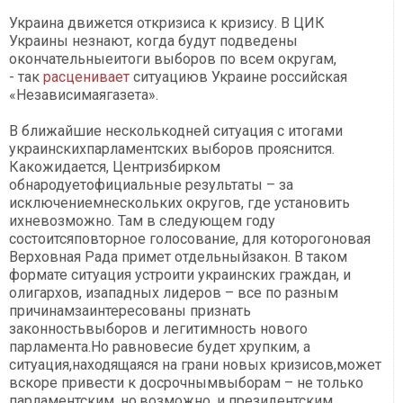
Украина движется откризиса к кризису. В ЦИК
Украины незнают, когда будут подведены
окончательныеитоги выборов по всем округам,
- так
расценивает
ситуациюв Украине российская
«Независимаягазета».
В ближайшие несколькодней ситуация с итогами
украинскихпарламентских выборов прояснится.
Какожидается, Центризбирком
обнародуетофициальные результаты – за
исключениемнескольких округов, где установить
ихневозможно. Там в следующем году
состоитсяповторное голосование, для которогоновая
Верховная Рада примет отдельныйзакон. В таком
формате ситуация устроити украинских граждан, и
олигархов, изападных лидеров – все по разным
причинамзаинтересованы признать
законностьвыборов и легитимность нового
парламента.Но равновесие будет хрупким, а
ситуация,находящаяся на грани новых кризисов,может
вскоре привести к досрочнымвыборам – не только
парламентским, но,возможно, и президентским.