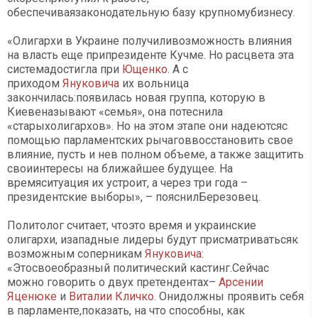
обеспечиваязаконодательную базу крупномубизнесу.
«Олигархи в Украине получиливозможность влияния
на власть еще припрезиденте Кучме. Но расцвета эта
системадостигла при
Ющенко
. А с
приходом
Януковича
их вольница
закончилась:появилась новая группа, которую в
Киевеназывают «семья», она потеснила
«старыхолигархов». Но на этом этапе они надеютсяс
помощью парламентских рычаговвосстановить свое
влияние, пусть и нев полном объеме, а также защитить
своиинтересы на ближайшее будущее. На
времяситуация их устроит, а через три года –
президентские выборы», – пояснилБерезовец.
Политолог считает, чтоэто время и украинские
олигархи, изападные лидеры будут присматриватьсяк
возможным соперникам
Януковича
:
«Этосвоеобразный политический кастинг.Сейчас
можно говорить о двух претендентах–
Арсении
Яценюке
и
Виталии Кличко
. Онидолжны проявить себя
в парламенте,показать, на что способны, как