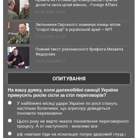
досягти своїх цілей війною, - Foreign Affairs
03.08.2026 13:02
Звільнення Сирського знаменує кінець епохи
"старої гвардії" в українській армії — NYT
23.07.2026 10:32
Повний текст резонансного брифінга Михайла
Федорова
18.07.2026 09:27
ОПИТУВАННЯ
На вашу думку, коли далекобійні санкції України
примусять росію сісти за стіл переговорів?
У найближчі місяці удари України по росії стануть
настільки болючими, що агресору доведеться
поновити перемовини
Цього року не варто чекати поновлення переговорного
процесу. А от наступного - можливо все
рф навпаки піде на ескалацію попри здоровий глузд і