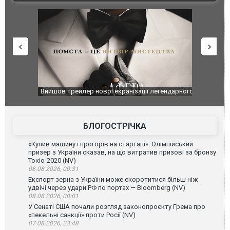
оновлення
Вийшов трейлер нової екранізації легендарного
Зеленський
фільму "Афера Томаса Крауна"
перемовин
БЛОГОСТРІЧКА
«Купив машину і прогорів на стартапі». Олімпійський
призер з України сказав, на що витратив призові за бронзу
Токіо-2020 (NV)
08.08.2026, 00:31
Експорт зерна з України може скоротитися більш ніж
удвічі через удари РФ по портах — Bloomberg (NV)
08.08.2026, 00:01
У Сенаті США почали розгляд законопроєкту Грема про
«пекельні санкції» проти Росії (NV)
07.08.2026, 23:48