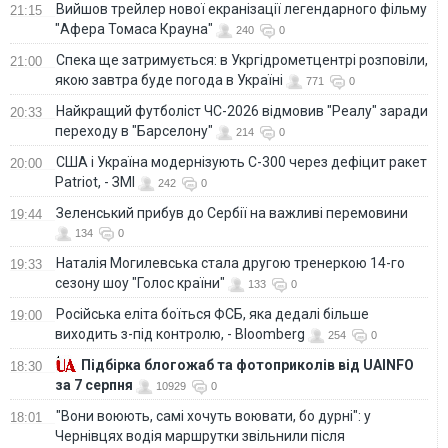
Вийшов трейлер нової екранізації легендарного фільму
21:15
"Афера Томаса Крауна"
240
0
Спека ще затримується: в Укргідрометцентрі розповіли,
21:00
якою завтра буде погода в Україні
771
0
Найкращий футболіст ЧС-2026 відмовив "Реалу" заради
20:33
переходу в "Барселону"
214
0
США і Україна модернізують С-300 через дефіцит ракет
20:00
Patriot, - ЗМІ
242
0
Зеленський прибув до Сербії на важливі перемовини
19:44
134
0
Наталія Могилевська стала другою тренеркою 14-го
19:33
сезону шоу "Голос країни"
133
0
Російська еліта боїться ФСБ, яка дедалі більше
19:00
виходить з-під контролю, - Bloomberg
254
0
Підбірка блогожаб та фотоприколів від UAINFO
18:30
за 7 серпня
10929
0
"Вони воюють, самі хочуть воювати, бо дурні": у
18:01
Чернівцях водія маршрутки звільнили після