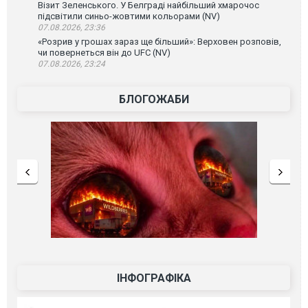
Візит Зеленського. У Белграді найбільший хмарочос
підсвітили синьо-жовтими кольорами (NV)
07.08.2026, 23:36
«Розрив у грошах зараз ще більший»: Верховен розповів,
чи повернеться він до UFC (NV)
07.08.2026, 23:24
БЛОГОЖАБИ
ІНФОГРАФІКА