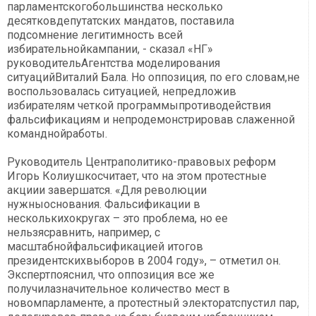
парламентскогобольшинства несколько
десятковдепутатских мандатов, поставила
подсомнение легитимность всей
избирательнойкампании, - сказал «НГ»
руководительАгентства моделирования
ситуацийВиталий Бала. Но оппозиция, по его словам,не
воспользовалась ситуацией, непредложив
избирателям четкой программыпротиводействия
фальсификациям и непродемонстрировав слаженной
команднойработы.
Руководитель Центраполитико-правовых реформ
Игорь Колиушкосчитает, что на этом протестные
акциии завершатся. «Для революции
нужныоснования. Фальсификации в
несколькихокругах – это проблема, но ее
нельзясравнить, например, с
масштабнойфальсификацией итогов
президентскихвыборов в 2004 году», – отметил он.
Экспертпояснил, что оппозиция все же
получилазначительное количество мест в
новомпарламенте, а протестный электоратспустил пар,