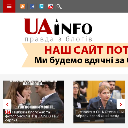
Експослу в США Стефанішиній
Трамп не передасть Україні
обрали запобіжний захід
сотні ракет до Patriot, бо у С
...