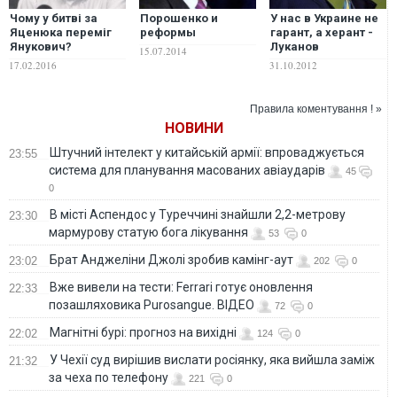
Чому у битві за
Порошенко и
У нас в Украине не
Яценюка переміг
реформы
гарант, а херант -
Янукович?
Луканов
15.07.2014
17.02.2016
31.10.2012
Правила коментування ! »
НОВИНИ
Штучний інтелект у китайській армії: впроваджується
23:55
система для планування масованих авіаударів
45
0
В місті Аспендос у Туреччині знайшли 2,2-метрову
23:30
мармурову статую бога лікування
53
0
Брат Анджеліни Джолі зробив камінг-аут
23:02
202
0
Вже вивели на тести: Ferrari готує оновлення
22:33
позашляховика Purosangue. ВІДЕО
72
0
Магнітні бурі: прогноз на вихідні
22:02
124
0
У Чехії суд вирішив вислати росіянку, яка вийшла заміж
21:32
за чеха по телефону
221
0