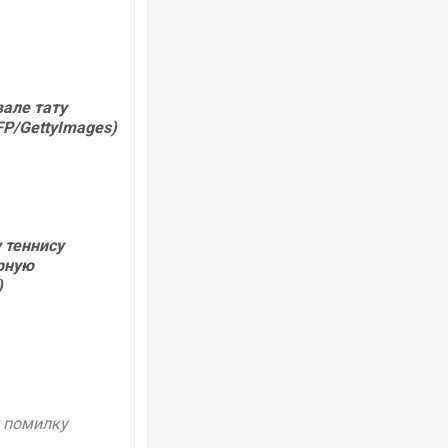
вале тату
FP/GettyImages)
 теннису
рную
)
у помилку