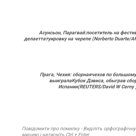
Асунсьон, Парагвай:посетитель на фести
делаеттатуировку на черепе (Norberto Duarte/A
Прага, Чехия: сборнаячехов по большому
выигралаКубок Дэвиса, обыграв сбо
Испании(REUTERS/David W Cerny 
Повідомити про помилку - Виділіть орфографічн
мишею і натисніть Ctrl + Enter