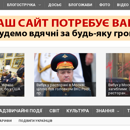
БЛОГОСТРІЧКА
ДОСЬЄ
БЛОГОЖАБИ
ФОТО
ВІДЕО
 Україні
Вибух у ресторані в Москві:
Вибух у Мос
ot, бо у США
ціллю був головком ВКС Росії,
загиблими: 
пр...
ресторан...
АДЗВИЧАЙНІ ПОДІЇ
СВІТ
КУЛЬТУРА
ЗНАННЯ
ТАРИФИ
ПОДВИГИ УКРАЇНЦІВ