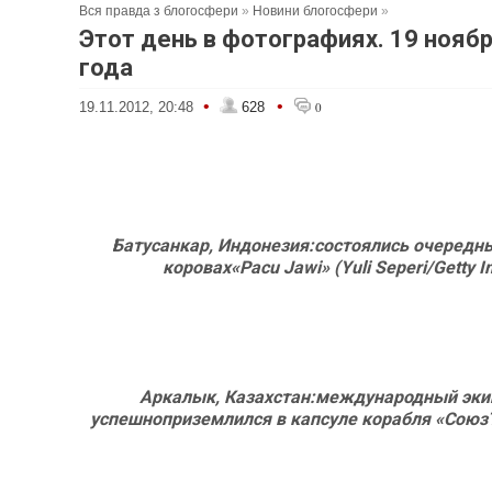
Вся правда з блогосфери
»
Новини блогосфери
»
Этот день в фотографиях. 19 нояб
года
•
•
19.11.2012, 20:48
628
0
Батусанкар, Индонезия:состоялись очередн
коровах«Pacu Jawi» (Yuli Seperi/Getty 
Аркалык, Казахстан:международный эк
успешноприземлился в капсуле корабля «Сою