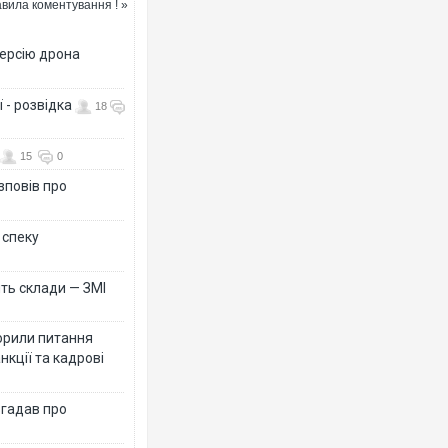
вила коментування ! »
версію дрона
 - розвідка
18
15
0
зповів про
 спеку
ть склади — ЗМІ
орили питання
нкції та кадрові
згадав про