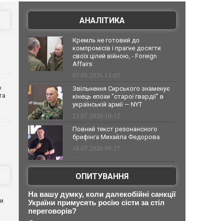
АНАЛІТИКА
Кремль не готовий до
компромісів і прагне досягти
своїх цілей війною, - Foreign
Affairs
03.08.2026 13:02
о
Звільнення Сирського знаменує
та
кінець епохи "старої гвардії" в
українській армії — NYT
23.07.2026 10:32
Повний текст резонансного
брифінга Михайла Федорова
18.07.2026 09:27
ОПИТУВАННЯ
На вашу думку, коли далекобійні санкції
ли
України примусять росію сісти за стіл
переговорів?