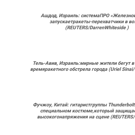
Ашдод, Израиль: системаПРО «Железной
запускаетракеты-перехватчики в во
(REUTERS/DarrenWhiteside )
Тель-Авив, Израиль:мирные жители бегут в
времяракетного обстрела города (Uriel Sinai
Фучжоу, Китай: гитаристгруппы Thunderbolt 
специальном костюме,который защищае
высокогонапряжения на сцене (REUTERS/S