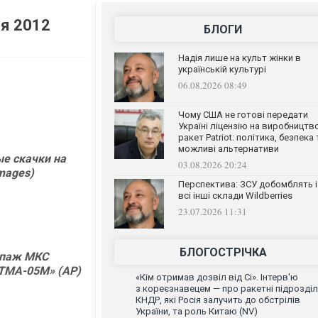
ря 2012
БЛОГИ
Надія лише на культ жінки в
українській культурі
06.08.2026 08:49
Чому США не готові передати
Україні ліцензію на виробництв
ракет Patriot: політика, безпека 
можливі альтернативи
ые скачки на
03.08.2026 20:24
Images)
Перспектива: ЗСУ добомблять і
всі інші склади Wildberries
23.07.2026 11:31
БЛОГОСТРІЧКА
ипаж МКС
зТМА-05М» (АР)
«Кім отримав дозвіл від Сі». Інтерв'ю
з кореєзнавецем — про ракетні підрозді
КНДР, які Росія залучить до обстрілів
України, та роль Китаю (NV)