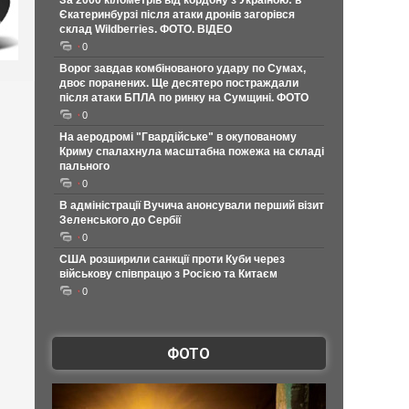
За 2000 кілометрів від кордону з Україною: в
Єкатеринбурзі після атаки дронів загорівся
склад Wildberries. ФОТО. ВІДЕО
0
Ворог завдав комбінованого удару по Сумах,
двоє поранених. Ще десятеро постраждали
після атаки БПЛА по ринку на Сумщині. ФОТО
0
На аеродромі "Гвардійське" в окупованому
Криму спалахнула масштабна пожежа на складі
пального
0
В адміністрації Вучича анонсували перший візит
Зеленського до Сербії
0
США розширили санкції проти Куби через
військову співпрацю з Росією та Китаєм
0
ФОТО