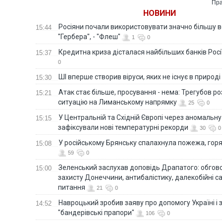
Пра
ФОТО
НОВИНИ
Росіяни почали використовувати значно більшу 
15:44
"Гербера", - "Флеш"
1
0
Кредитна криза дісталася найбільших банків Росії
15:37
0
ШІ вперше створив віруси, яких не існує в природі
15:30
Атак стає більше, просування - нема: Трегубов ро
15:21
ситуацію на Лиманському напрямку
25
0
У Центральній та Східній Європі через аномальну
15:15
зафіксували нові температурні рекорди
30
0
У російському Брянську спалахнула пожежа, горя
15:08
59
0
Зеленський заслухав доповідь Драпатого: обгов
15:00
захисту Донеччини, антибалістику, далекобійні са
питання
21
0
Навроцький зробив заяву про допомогу Україні і 
14:52
"бандерівські прапори"
106
0