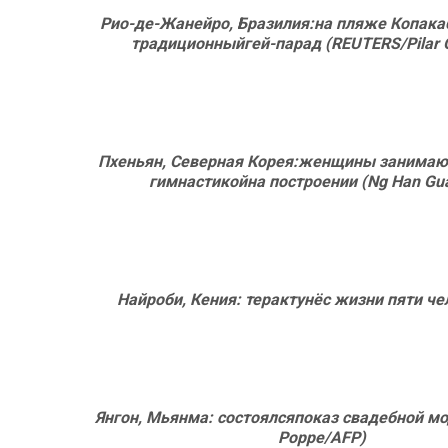
Рио-де-Жанейро, Бразилия:на пляже Копака
традиционныйгей-парад (REUTERS/Pilar Ol
Пхеньян, Северная Корея:женщины занимаю
гимнастикойна построении (Ng Han Gu
Найроби, Кения: терактунёс жизни пяти че
Янгон, Мьянма: состоялсяпоказ свадебной мо
Poppe/AFP)