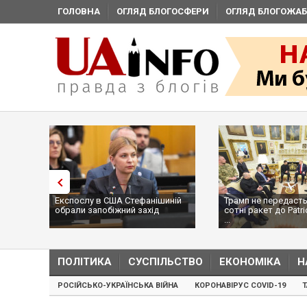
ГОЛОВНА
ОГЛЯД БЛОГОСФЕРИ
ОГЛЯД БЛОГОЖАБ
Експослу в США Стефанішиній
Трамп не передасть
обрали запобіжний захід
сотні ракет до Patri
...
ПОЛІТИКА
СУСПІЛЬСТВО
ЕКОНОМІКА
Н
РОСІЙСЬКО-УКРАЇНСЬКА ВІЙНА
КОРОНАВІРУС COVID-19