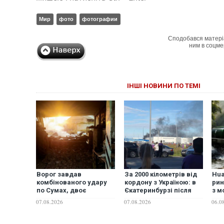
Мир
фото
фотографии
Сподобався матері
ним в соцме
ІНШІ НОВИНИ ПО ТЕМІ
Ворог завдав
За 2000 кілометрів від
Hua
комбінованого удару
кордону з Україною: в
рин
по Сумах, двоє
Єкатеринбурзі після
з м
поранених. Ще
атаки дронів загорівся
ФО
07.08.2026
07.08.2026
06.0
десятеро постраждали
склад Wildberries.
після атаки БПЛА по
ФОТО. ВІДЕО
ринку на Сумщині.