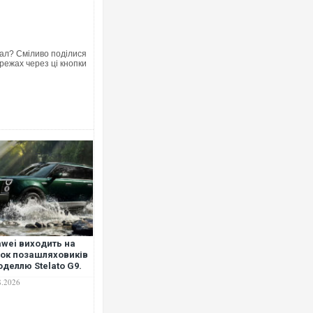
ал? Сміливо поділися
режах через ці кнопки
wei виходить на
ок позашляховиків
оделлю Stelato G9.
ТО
8.2026