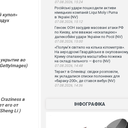
07.08.2026, 15:24
Російські удари пошкодили активи
німецьких компаній Liqui Moly і Puma
 купол»
в Україні (NV)
здух
07.08.2026, 15:12
Генсек ООН засудив масовані атаки РФ
по Києву, але вважає «ескалацією»
далекобійні удари України по Росії (NV)
07.08.2026, 15:00
«Полум'я світило на кілька кілометрів».
На аеродромі Гвардійське в окупованом
Криму спалахнула масштабна пожежа
 укрытие во
на складі пального — фото (NV)
/GettyImages)
07.08.2026, 14:48
Теракт в Оленівці: свідки розповіли,
як укладалися списки полонених для
«бараку-200», де стався вибух (NV)
07.08.2026, 14:36
Craziness в
ІНФОГРАФІКА
т его от
heng Li )