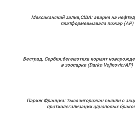
Мексиканский залив,США: авария на нефт
платформевызвала пожар (АР)
Белград, Сербия:бегемотиха кормит новорожд
в зоопарке (Darko Vojinovic/AP)
Париж Франция: тысячигорожан вышли с акц
противлегализации однополых браков