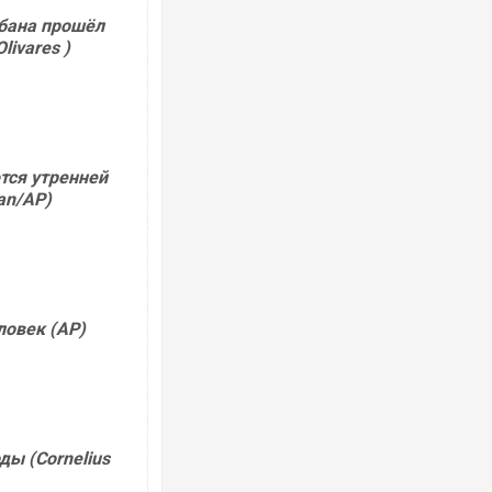
бана прошёл
ivares )
Ворог завдав комбінованого удару по
двоє поранених. Ще десятеро постра
тся утренней
після атаки БПЛА по ринку на Сумщині
an/AP)
ловек (AP)
В окупованій Ялті повідомляють про а
порт: над містом навис стовп чорного
ды (Сornelius
ВІДЕО