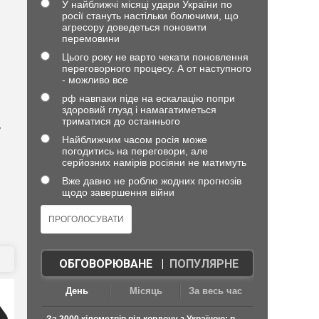
У найближчі місяці удари України по
росії стануть настільки болючими, що
агресору доведеться поновити
перемовини
Цього року не варто чекати поновлення
переговорного процесу. А от наступного
- можливо все
рф навпаки піде на ескалацію попри
здоровий глузд і намагатиметься
триматися до останнього
у
Найближчим часом росія може
погодитись на переговори, але
серйозних намірів росіяни не матимуть
Вже давно не роблю жодних прогнозів
щодо завершення війни
ОБГОВОРЮВАНЕ
|
ПОПУЛЯРНЕ
День
Місяць
За весь час