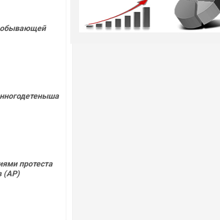
едобывающей
енногодетеныша
иями протеста
 (АР)