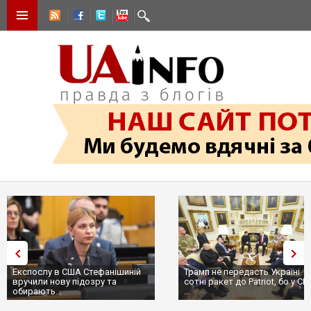
Експослу в США Стефанішиній
Трамп не передасть Україні
вручили нову підозру та
сотні ракет до Patriot, бо у С
обирають...
...