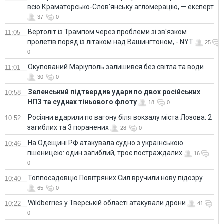
всю Краматорсько-Слов'янську агломерацію, — експерт
37
0
Вертоліт із Трампом через проблеми зі зв'язком
11:05
пролетів поряд із літаком над Вашингтоном, - NYT
25
0
Окупований Маріуполь залишився без світла та води
11:01
30
0
Зеленський підтвердив удари по двох російських
10:58
НПЗ та суднах тіньового флоту
18
0
Росіяни вдарили по вагону біля вокзалу міста Лозова: 2
10:52
загиблих та 3 поранених
28
0
На Одещині РФ атакувала судно з українською
10:46
пшеницею: один загиблий, троє постраждалих
16
0
Топпосадовцю Повітряних Сил вручили нову підозру
10:40
65
0
Wildberries у Тверській області атакували дрони
10:22
41
0