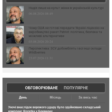
Надія лише на культ жінки в українській культурі
06.08.2026 08:49
Чому США не готові передати Україні ліцензію на
виробництво ракет Patriot: політика, безпека та
можливі альтернативи
03.08.2026 20:24
Перспектива: ЗСУ добомблять і всі інші склади
Wildberries
23.07.2026 11:31
ОБГОВОРЮВАНЕ
|
ПОПУЛЯРНЕ
День
Місяць
За весь час
Уночі внаслідок ворожого удару було зруйновано складський
комплекс Rozetka у Броварах