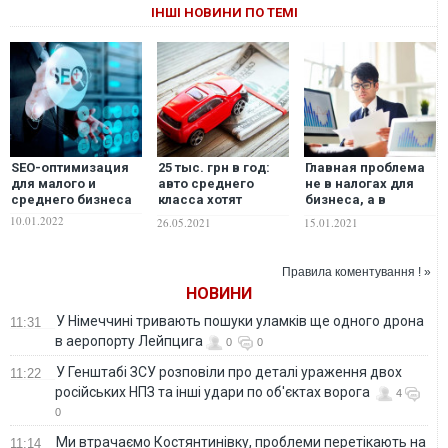
ІНШІ НОВИНИ ПО ТЕМІ
SEO-оптимизация
25 тыс. грн в год:
Главная проблема
для малого и
авто среднего
не в налогах для
среднего бизнеса
класса хотят
бизнеса, а в
обложить налогом
фискальной
10.01.2022
26.05.2021
15.01.2021
на роскошь
ассиметрии, когда
одни платят, а
другие нет, –
Правила коментування ! »
Алексей Кущ
НОВИНИ
У Німеччині тривають пошуки уламків ще одного дрона
11:31
в аеропорту Лейпцига
0
0
У Генштабі ЗСУ розповіли про деталі ураження двох
11:22
російських НПЗ та інші удари по об'єктах ворога
4
0
Ми втрачаємо Костянтинівку, проблеми перетікають на
11:14