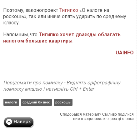
Поэтому, законопроект
Тигипко
«О налоге на
роскошь», так или иначе опять ударить по среднему
классу.
Напомним, что
Тигипко хочет дважды облагать
налогом большие квартиры
.
UAINFO
Повідомити про помилку - Виділіть орфографічну
помилку мишею і натисніть Ctrl + Enter
налоги
средний бизнес
роскошь
Сподобався матеріал? Сміливо поділися
ним в соцмережах через ці кнопки