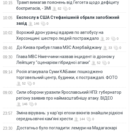
Трамп вимагав пояснень від Гегсета щодо дефіциту
10:15
боєприпасів, - ЗМІ
82
0
Експослу в США Стефанішиній обрали запобіжний
10:05
захід
146
0
Ворожий дрон уранці вдарив по автобусу на
10:02
Херсонщині: шестеро людей постраждало
20
0
До Києва прибув глава МЗС Азербайджану
09:46
33
0
Глава МВС Німеччини назвав інцидент із дроном у
09:30
Лейпцигу "сценарієм гібридної атаки"
52
0
Росія атакувала Суми КАБами: пошкоджено
09:14
торговельний центр, будинки, є постраждалі. ФОТО
52
0
Сили оборони уразили Ярославський НПЗ: губернатор
09:00
регіону заявив про наймасштабнішу атаку. ВІДЕО
146
0
Зміна вірувань: у кар'єрі епохи вікінгів знайшли рідкісні
23:57
середньовічні кам’яні хрести
144
0
Достатньо було погладити: лемури на Мадагаскарі
23:30