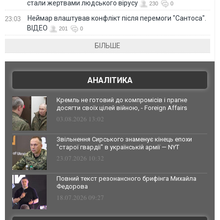
стали жертвами людського вірусу
230
0
Неймар влаштував конфлікт після перемоги "Сантоса".
23:03
ВІДЕО
201
0
БІЛЬШЕ
АНАЛІТИКА
Кремль не готовий до компромісів і прагне
досягти своїх цілей війною, - Foreign Affairs
03.08.2026 13:02
Звільнення Сирського знаменує кінець епохи
"старої гвардії" в українській армії — NYT
23.07.2026 10:32
Повний текст резонансного брифінга Михайла
Федорова
18.07.2026 09:27