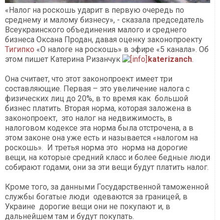
«Налог на роскошь ударит в первую очередь по
среднему и малому бизнесу», - сказала председатель
Всеукраинского объединения малого и среднего
бизнеса Оксана Продан, давая оценку законопроекту
Тигипко
«О налоге на роскошь» в эфире «5 канала». Об
этом пишет Катерина Ризанчук
katerizanch
.
Она считает, что этот законопроект имеет три
составляющие. Первая – это увеличение налога с
физических лиц до 20%, в то время как большой
бизнес платить. Вторая норма, которая заложена в
законопроект, это налог на недвижимость, в
налоговом кодексе эта норма была отстрочена, а в
этом законе она уже есть и называется «налогом на
роскошь». И третья норма это норма на дорогие
вещи, на которые средний класс и более бедные люди
собирают годами, они за эти вещи будут платить налог.
Кроме того, за данными Государственной таможенной
службы богатые люди одеваются за границей, в
Украине дорогие вещи они не покупают и, в
дальнейшем там и будут покупать.