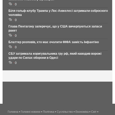
0
Біля гольф-клубу Трампа у Лос-Анжелесі затримали озброєного
чоловіка
0
Глава Пентагону заперечує, що у США вичерпуються запаси
ракет
0
Блаттер розповів, хто має очолити ФІФА замість Інфантіно
0
СБУ затримала коригувальника гру рф, який наводив ворожі
удари по Силах оборони в Одесі
0
Головна
•
Головні новини
•
Політика
•
Суспільство
•
Економіка
беспроводной
•
Світ
•