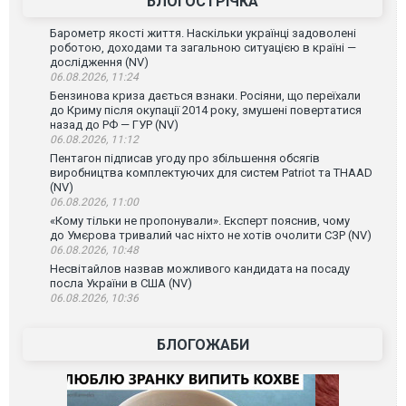
БЛОГОСТРІЧКА
Барометр якості життя. Наскільки українці задоволені
роботою, доходами та загальною ситуацією в країні —
дослідження (NV)
06.08.2026, 11:24
Бензинова криза дається взнаки. Росіяни, що переїхали
до Криму після окупації 2014 року, змушені повертатися
назад до РФ — ГУР (NV)
06.08.2026, 11:12
Пентагон підписав угоду про збільшення обсягів
виробництва комплектуючих для систем Patriot та THAAD
(NV)
06.08.2026, 11:00
«Кому тільки не пропонували». Експерт пояснив, чому
до Умєрова тривалий час ніхто не хотів очолити СЗР (NV)
06.08.2026, 10:48
Несвітайлов назвав можливого кандидата на посаду
посла України в США (NV)
06.08.2026, 10:36
БЛОГОЖАБИ