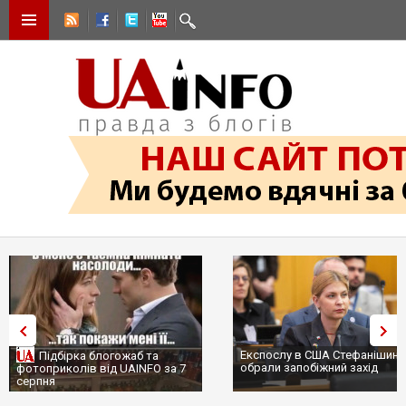
Експослу в США Стефанішині
Підбірка блогожаб та
обрали запобіжний захід
фотоприколів від UAINFO за 7
серпня