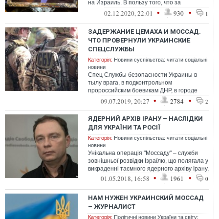
на Израиль. В пользу того, что за
преступлением стоит Иерусалим,
•
•
02.12.2020, 22:01
930
1
действительн...
ЗАДЕРЖАНИЕ ЦЕМАХА И МОССАД.
ЧТО ПРОВЕРНУЛИ УКРАИНСКИЕ
СПЕЦСЛУЖБЫ
Категорія:
Новини суспільства: читати соціальні
новини
Спец Службы безопасности Украины в
тылу врага, в подконтрольном
пророссийским боевикам ДНР, в городе
Снежное провели спецоперацию, в
•
•
09.07.2019, 20:27
2784
2
результате которо...
ЯДЕРНИЙ АРХІВ ІРАНУ – НАСЛІДКИ
ДЛЯ УКРАЇНИ ТА РОСІЇ
Категорія:
Новини суспільства: читати соціальні
новини
Унікальна операція "Моссаду" – служби
зовнішньої розвідки Ізраїлю, що полягала у
викраденні таємного ядерного архіву Ірану,
•
•
01.05.2018, 16:58
1961
0
НАМ НУЖЕН УКРАИНСКИЙ МОССАД
– ЖУРНАЛИСТ
Категорія:
Політичні новини України та світу: