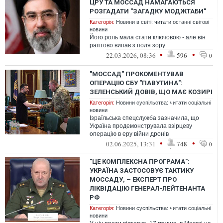
ЦРУ ТА МОССАД НАМАГАЮТЬСЯ
РОЗГАДАТИ "ЗАГАДКУ МОДЖТАБИ"
Категорія:
Новини в світі: читати останні світові
новини
Його роль мала стати ключовою - але він
раптово випав з поля зору
•
•
22.03.2026, 08:36
596
0
"МОССАД" ПРОКОМЕНТУВАВ
ОПЕРАЦІЮ СБУ "ПАВУТИНА":
ЗЕЛЕНСЬКИЙ ДОВІВ, ЩО МАЄ КОЗИРІ
Категорія:
Новини суспільства: читати соціальні
новини
Ізраїльська спецслужба зазначила, що
Україна продемонструвала взірцеву
операцію в еру війни дронів
•
•
02.06.2025, 13:31
748
0
"ЦЕ КОМПЛЕКСНА ПРОГРАМА":
УКРАЇНА ЗАСТОСОВУЄ ТАКТИКУ
МОССАДУ, – ЕКСПЕРТ ПРО
ЛІКВІДАЦІЮ ГЕНЕРАЛ-ЛЕЙТЕНАНТА
РФ
Категорія:
Новини суспільства: читати соціальні
новини