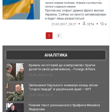
читати новини політики
,
Новини суспільства:
читати соціальні новини
Против нас открыт (давно) фронт внутри
Украины. Сейчас он просто активизирован
и будет лишь разрастаться.
Противостоять этому сможет только
•
•
23.03.2017, 20:27
3274
0
"украински...
1
2
АНАЛІТИКА
Кремль не готовий до компромісів і прагне
досягти своїх цілей війною, - Foreign Affairs
03.08.2026 13:02
Звільнення Сирського знаменує кінець епохи
"старої гвардії" в українській армії — NYT
23.07.2026 10:32
Повний текст резонансного брифінга Михайла
Федорова