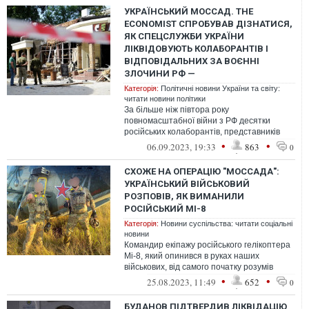
УКРАЇНСЬКИЙ МОССАД. THE
ECONOMIST СПРОБУВАВ ДІЗНАТИСЯ,
ЯК СПЕЦСЛУЖБИ УКРАЇНИ
ЛІКВІДОВУЮТЬ КОЛАБОРАНТІВ І
ВІДПОВІДАЛЬНИХ ЗА ВОЄННІ
ЗЛОЧИНИ РФ —
Категорія:
Політичні новини України та світу:
читати новини політики
За більше ніж півтора року
повномасштабної війни з РФ десятки
російських колаборантів, представників
окупаційних "адміністрацій" чи російських
•
•
06.09.2023, 19:33
863
0
сил ста...
СХОЖЕ НА ОПЕРАЦІЮ "МОССАДА":
УКРАЇНСЬКИЙ ВІЙСЬКОВИЙ
РОЗПОВІВ, ЯК ВИМАНИЛИ
РОСІЙСЬКИЙ МІ-8
Категорія:
Новини суспільства: читати соціальні
новини
Командир екіпажу російського гелікоптера
Мі-8, який опинився в руках наших
військових, від самого початку розумів
злочинність війни, розвʼязаної Росіє...
•
•
25.08.2023, 11:49
652
0
БУДАНОВ ПІДТВЕРДИВ ЛІКВІДАЦІЮ