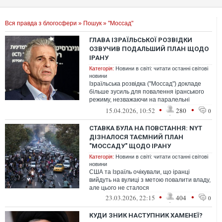
Вся правда з блогосфери
»
Пошук
» "Моссад"
ГЛАВА ІЗРАЇЛЬСЬКОЇ РОЗВІДКИ
ОЗВУЧИВ ПОДАЛЬШИЙ ПЛАН ЩОДО
ІРАНУ
Категорія:
Новини в світі: читати останні світові
новини
Ізраїльська розвідка ("Моссад") докладе
більше зусиль для повалення іранського
режиму, незважаючи на паралельні
зусилля США і Тегерана, домовитися про...
•
•
15.04.2026, 10:52
280
0
СТАВКА БУЛА НА ПОВСТАННЯ: NYT
ДІЗНАЛОСЯ ТАЄМНИЙ ПЛАН
"МОССАДУ" ЩОДО ІРАНУ
Категорія:
Новини в світі: читати останні світові
новини
США та Ізраїль очікували, що іранці
вийдуть на вулиці з метою повалити владу,
але цього не сталося
•
•
23.03.2026, 22:15
404
0
КУДИ ЗНИК НАСТУПНИК ХАМЕНЕЇ?