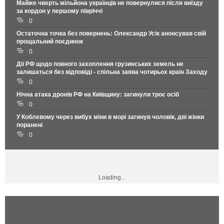
Майже чверть мільйона українців не повернулися після виїзду
за кордон у першому півріччі
0
Остаточна точка без повернень: Олександр Усік анонсував свій
прощальний поєдинок
0
Дії РФ щодо повного захоплення грузинських земель не
залишаться без відповіді - спільна заява чотирьох країн Заходу
0
Нічна атака дронів РФ на Київщину: загинули троє осіб
0
У Коблевому через вибух міни в морі загинув чоловік, дві жінки
поранені
0
Loading...