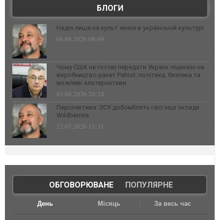
БЛОГИ
Надія лише на культ жінки в українській культурі
06.08.2026 08:49
Чому США не готові передати Україні ліцензію на
виробництво ракет Patriot: політика, безпека та
можливі альтернативи
03.08.2026 20:24
Перспектива: ЗСУ добомблять і всі інші склади
Wildberries
23.07.2026 11:31
ОБГОВОРЮВАНЕ
|
ПОПУЛЯРНЕ
День
Місяць
За весь час