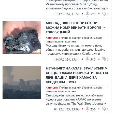
У ніч проти вівторка, 17 грудня, в Москві на
Рязанському проспекті біля під'їзду
житлового будинку стався вибух, внаслідок
якого загинули генерал-лейт...
•
•
17.12.2024, 11:58
522
0
МОССАД НІКОГО НЕ ПИТАЄ, ЧИ
МОЖНА ЙОМУ ВБИВАТИ ВОРОГІВ, –
ГОЛОБУЦЬКИЙ
Категорія:
Політичні новини України та світу:
читати новини політики
Моссад нікого не питає, чи можна йому
вбивати ворогів, скільки і де саме. Ізраїль
продовжує утилізувати «Хезболлу» в
Лівані.
•
•
19.09.2024, 13:14
545
0
НЕТАНЬЯГУ НАКАЗАВ ІЗРАЇЛЬСЬКИМ
СПЕЦСЛУЖБАМ РОЗРОБИТИ ПЛАН ІЗ
ЛІКВІДАЦІЇ ЛІДЕРІВ ХАМАС ЗА
КОРДОНОМ – WSJ
Категорія:
Політичні новини України та світу:
читати новини політики
Спецслужби Ізраїлю готуються вбивати
лідерів угруповання ХАМАС по всьому
світу, повідомляє The Wall Street Journal у
п’ятницю, 1 грудня, з посиланням ...
•
•
01.12.2023, 23:00
256
0