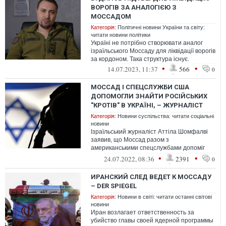
ВОРОГІВ ЗА АНАЛОГІЄЮ З
МОССАДОМ
Категорія:
Політичні новини України та світу:
читати новини політики
Україні не потрібно створювати аналог
ізраїльського Моссаду для ліквідації ворогів
за кордоном. Така структура існує.
•
•
14.07.2023, 11:37
566
0
МОССАД І СПЕЦСЛУЖБИ США
ДОПОМОГЛИ ЗНАЙТИ РОСІЙСЬКИХ
"КРОТІВ" В УКРАЇНІ, – ЖУРНАЛІСТ
Категорія:
Новини суспільства: читати соціальні
новини
Ізраїльський журналіст Аттіла Шомфалві
заявив, що Моссад разом з
американськими спецслужбами допоміг
Україні знайти російських "кротів"
•
•
24.07.2022, 08:36
2391
0
ИРАНСКИЙ СЛЕД ВЕДЕТ К МОССАДУ
– DER SPIEGEL
Категорія:
Новини в світі: читати останні світові
новини
Иран возлагает ответственность за
убийство главы своей ядерной программы