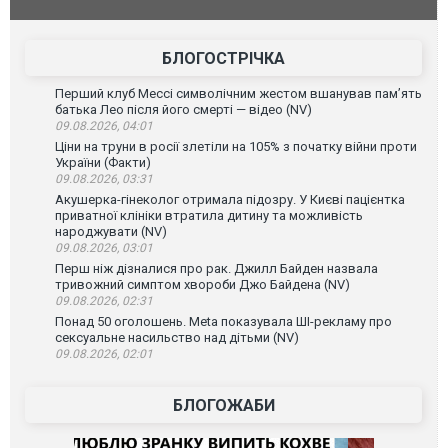
позашляховика Purosangue. ВІДЕО
фільму "Аф
БЛОГОСТРІЧКА
Перший клуб Мессі символічним жестом вшанував пам’ять
батька Лео після його смерті — відео (NV)
09.08.2026, 04:01
Ціни на труни в росії злетіли на 105% з початку війни проти
України (Факти)
09.08.2026, 03:31
Акушерка-гінеколог отримала підозру. У Києві пацієнтка
приватної клініки втратила дитину та можливість
народжувати (NV)
09.08.2026, 03:01
Перш ніж дізналися про рак. Джилл Байден назвала
тривожний симптом хвороби Джо Байдена (NV)
09.08.2026, 02:31
Понад 50 оголошень. Meta показувала ШІ-рекламу про
сексуальне насильство над дітьми (NV)
09.08.2026, 02:01
БЛОГОЖАБИ