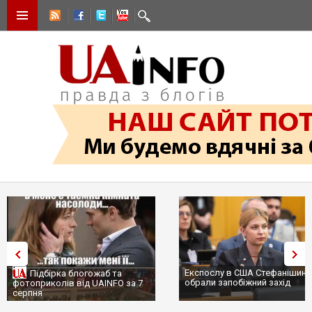
Експослу в США Стефанішині
Підбірка блогожаб та
обрали запобіжний захід
фотоприколів від UAINFO за 7
серпня