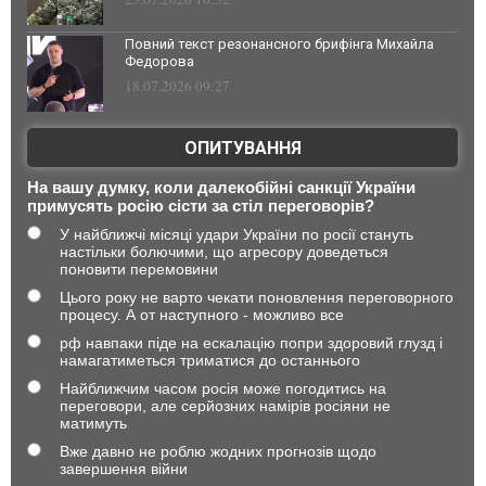
Повний текст резонансного брифінга Михайла
Федорова
18.07.2026 09:27
ОПИТУВАННЯ
На вашу думку, коли далекобійні санкції України
примусять росію сісти за стіл переговорів?
У найближчі місяці удари України по росії стануть
настільки болючими, що агресору доведеться
поновити перемовини
Цього року не варто чекати поновлення переговорного
процесу. А от наступного - можливо все
рф навпаки піде на ескалацію попри здоровий глузд і
намагатиметься триматися до останнього
Найближчим часом росія може погодитись на
переговори, але серйозних намірів росіяни не
матимуть
Вже давно не роблю жодних прогнозів щодо
завершення війни