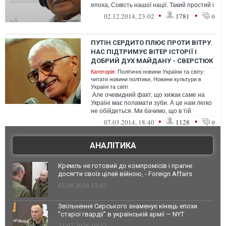
епоха, Совість нашої нації. Такий простий і
такий великий. Воістину православний...
•
•
02.12.2014, 23:02
1781
0
ПУТІН СЕРДИТО ПЛЮЄ ПРОТИ ВІТРУ.
НАС ПІДТРИМУЄ ВІТЕР ІСТОРІЇ І
ДОБРИЙ ДУХ МАЙДАНУ - СВЕРСТЮК
Категорія:
Політичні новини України та світу:
читати новини політики
,
Новини культури в
Україні та світі
Але очевидний факт, що хижак саме на
Україні має поламати зуби. А це нам легко
не обійдеться. Ми бачимо, що в тій
політиці безумній і безперспек...
•
•
07.03.2014, 18:40
1128
0
АНАЛІТИКА
Кремль не готовий до компромісів і прагне
досягти своїх цілей війною, - Foreign Affairs
03.08.2026 13:02
Звільнення Сирського знаменує кінець епохи
"старої гвардії" в українській армії — NYT
23.07.2026 10:32