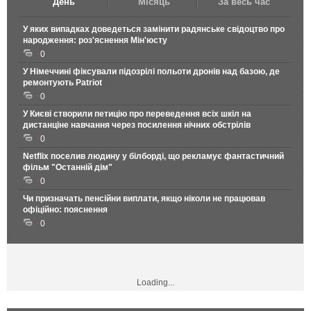
День
Місяць
За весь час
У яких випадках доведеться замінити радянське свідоцтво про
народження: роз'яснення Мін'юсту
0
У Німеччині фіксували підозрілі польоти дронів над базою, де
ремонтують Patriot
0
У Києві створили петицію про переведення всіх шкіл на
дистанціне навчання через посилення нічних обстрілів
0
Netflix поселив людину у білборді, що рекламує фантастичний
фільм "Останній дім"
0
Чи призначать пенсійни виплати, якщо ніколи не працював
офіційно: пояснення
0
Loading...