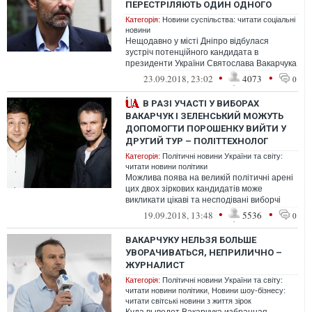
ПЕРЕСТРІЛЯЮТЬ ОДИН ОДНОГО
Категорія:
Новини суспільства: читати соціальні
новини
Нещодавно у місті Дніпро відбулася
зустріч потенційного кандидата в
президенти України Святослава Вакарчука
із місцевими підприємцями, яку
•
•
23.09.2018, 23:02
4073
0
організувал...
В РАЗІ УЧАСТІ У ВИБОРАХ
ВАКАРЧУК І ЗЕЛЕНСЬКИЙ МОЖУТЬ
ДОПОМОГТИ ПОРОШЕНКУ ВИЙТИ У
ДРУГИЙ ТУР – ПОЛІТТЕХНОЛОГ
Категорія:
Політичні новини України та світу:
читати новини політики
Можлива поява на великій політичні арені
цих двох зіркових кандидатів може
викликати цікаві та несподівані виборчі
кульбіти. Про це в ексклюзивному ко...
•
•
19.09.2018, 13:48
5536
0
ВАКАРЧУКУ НЕЛЬЗЯ БОЛЬШЕ
УВОРАЧИВАТЬСЯ, НЕПРИЛИЧНО –
ЖУРНАЛИСТ
Категорія:
Політичні новини України та світу:
читати новини політики
,
Новини шоу-бізнесу:
читати світські новини з життя зірок