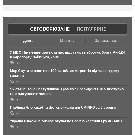
ОБГОВОРЮВАНЕ
|
ПОПУЛЯРНЕ
День
Місяць
За весь час
У МВС Німеччини заявили про відсутність зброї на борту Ан-124
в аеропорту Лейпцига, - ЗМІ
0
Мер Сеути заявив про 100 загиблих мігрантів під час штурму
кордону
0
Чи стане Венс наступником Трампа? Президент США виступив
із неочікуваною заявою
0
Підбірка блогожаб та фотоприколів від UAINFO за 7 серпня
0
Україна ніколи не визнає окупацію Росією частини Грузії - МЗС
0