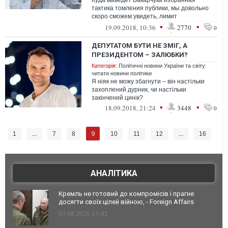
Куда выведет Вакарчука избранная
тактика томления публики, мы довольно
скоро сможем увидеть, лимит
откладываний им исчерпан. И
•
•
19.09.2018, 10:36
2770
0
нерешительный музыкант ...
ДЕПУТАТОМ БУТИ НЕ ЗМІГ, А
ПРЕЗИДЕНТОМ – ЗАЛЮБКИ?
Категорія:
Політичні новини України та світу:
читати новини політики
Я ніяк не можу збагнути – він настільки
захоплений дурник, чи настільки
закінчений цинік?
•
•
18.09.2018, 21:24
3448
0
9
1
...
7
8
10
11
12
...
16
АНАЛІТИКА
Кремль не готовий до компромісів і прагне
досягти своїх цілей війною, - Foreign Affairs
03.08.2026 13:02