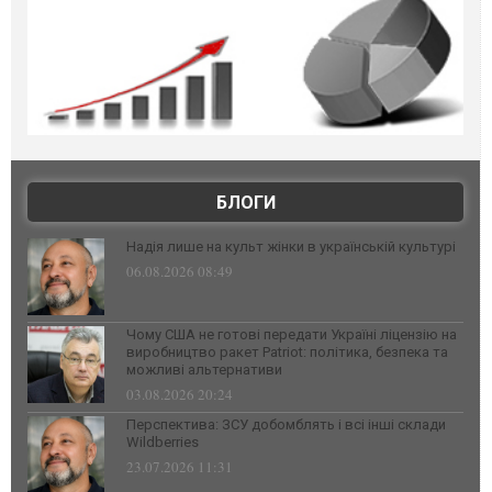
БЛОГИ
Надія лише на культ жінки в українській культурі
06.08.2026 08:49
Чому США не готові передати Україні ліцензію на
виробництво ракет Patriot: політика, безпека та
можливі альтернативи
03.08.2026 20:24
Перспектива: ЗСУ добомблять і всі інші склади
Wildberries
23.07.2026 11:31