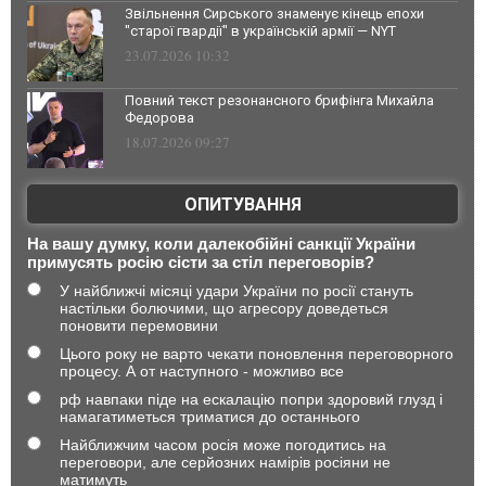
Звільнення Сирського знаменує кінець епохи
"старої гвардії" в українській армії — NYT
23.07.2026 10:32
Повний текст резонансного брифінга Михайла
Федорова
18.07.2026 09:27
ОПИТУВАННЯ
На вашу думку, коли далекобійні санкції України
примусять росію сісти за стіл переговорів?
У найближчі місяці удари України по росії стануть
настільки болючими, що агресору доведеться
поновити перемовини
Цього року не варто чекати поновлення переговорного
процесу. А от наступного - можливо все
рф навпаки піде на ескалацію попри здоровий глузд і
намагатиметься триматися до останнього
Найближчим часом росія може погодитись на
переговори, але серйозних намірів росіяни не
матимуть