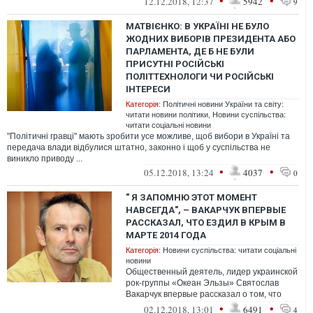
•
•
12.12.2018, 12:37
5942
9
МАТВІЄНКО: В УКРАЇНІ НЕ БУЛО
ЖОДНИХ ВИБОРІВ ПРЕЗИДЕНТА АБО
ПАРЛАМЕНТА, ДЕ Б НЕ БУЛИ
ПРИСУТНІ РОСІЙСЬКІ
ПОЛІТТЕХНОЛОГИ ЧИ РОСІЙСЬКІ
ІНТЕРЕСИ
Категорія:
Політичні новини України та світу:
читати новини політики
,
Новини суспільства:
читати соціальні новини
"Політичні гравці" мають зробити усе можливе, щоб вибори в Україні та
передача влади відбулися штатно, законно і щоб у суспільства не
виникло приводу ...
•
•
05.12.2018, 13:24
4037
0
" Я ЗАПОМНЮ ЭТОТ МОМЕНТ
НАВСЕГДА", – ВАКАРЧУК ВПЕРВЫЕ
РАССКАЗАЛ, ЧТО ЕЗДИЛ В КРЫМ В
МАРТЕ 2014 ГОДА
Категорія:
Новини суспільства: читати соціальні
новини
Общественный деятель, лидер украинской
рок-группы «Океан Эльзы» Святослав
Вакарчук впервые рассказал о том, что
был в Крыму накануне аннексии
•
•
02.12.2018, 13:01
6491
4