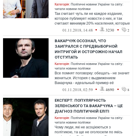
Категорія:
Політичні новини України та світу:
читати новини політики
Так считает чуть ли не каждое издание,
которое публикует новости о них, и так
считают минимум 20% населения, которые
по соцопросам готовы суммарно за ...
•
•
01.11.2018, 14:48
3230
2
ВАКАРЧУК ОСОЗНАЛ, ЧТО
ЗАИГРАЛСЯ С ПРЕДВЫБОРНОЙ
ИНТРИГОЙ И ОСТОРОЖНО НАЧАЛ
ОТСТУПАТЬ
Категорія:
Політичні новини України та світу:
читати новини політики
Все помнят поговорку: обещать - не значит
жениться. История с выдвижением
Вакарчука - идеальный пример её
воплощения в жизнь.
•
•
01.11.2018, 02:59
4690
8
ЕКСПЕРТ: ПОПУЛЯРНІСТЬ
ЗЕЛЕНСЬКОГО ТА ВАКАРЧУКА – ЦЕ
ДІАГНОЗ ПОЛІТИЧНІЙ ЕЛІТІ
Категорія:
Політичні новини України та світу:
читати новини політики
Чому люди, які не асоціюються з
політикою, та ще не оголосили по якісь