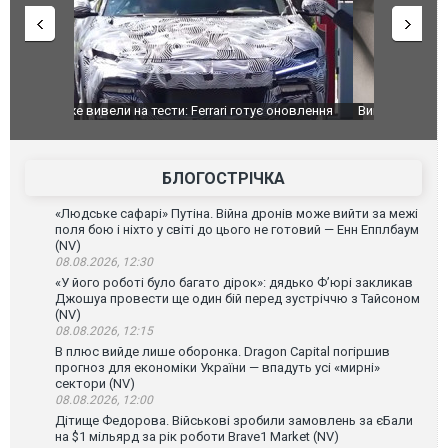
оновлення
Вийшов трейлер нової екранізації легендарного
Зеленський
фільму "Афера Томаса Крауна"
перемовин
БЛОГОСТРІЧКА
«Людське сафарі» Путіна. Війна дронів може вийти за межі
поля бою і ніхто у світі до цього не готовий — Енн Епплбаум
(NV)
08.08.2026, 12:30
«У його роботі було багато дірок»: дядько Ф’юрі закликав
Джошуа провести ще один бій перед зустріччю з Тайсоном
(NV)
08.08.2026, 12:15
В плюс вийде лише оборонка. Dragon Capital погіршив
прогноз для економіки України — впадуть усі «мирні»
сектори (NV)
08.08.2026, 12:00
Дітище Федорова. Військові зробили замовлень за єБали
на $1 мільярд за рік роботи Brave1 Market (NV)