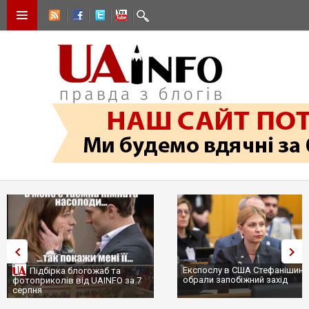
Експослу в США Стефанішині
Підбірка блогожаб та
обрали запобіжний захід
фотоприколів від UAINFO за 7
серпня