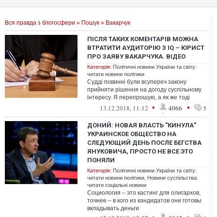
Вся правда з блогосфери
»
Пошук
» Вакарчук
ПІСЛЯ ТАКИХ КОМЕНТАРІВ МОЖНА
ВТРАТИТИ АУДИТОРІЮ З IQ – ЮРИСТ
ПРО ЗАЯВУ ВАКАРЧУКА. ВІДЕО
Категорія:
Політичні новини України та світу:
читати новини політики
Судді повинні були всупереч закону
прийняти рішення на догоду суспільному
інтересу. Я перепрошую, а як же тоді
безсторонність, незалежність, верховенс...
•
•
13.12.2018, 11:12
4066
5
ДОНИЙ: НОВАЯ ВЛАСТЬ "КИНУЛА"
УКРАИНСКОЕ ОБЩЕСТВО НА
СЛЕДУЮЩИЙ ДЕНЬ ПОСЛЕ БЕГСТВА
ЯНУКОВИЧА, ПРОСТО НЕ ВСЕ ЭТО
ПОНЯЛИ
Категорія:
Політичні новини України та світу:
читати новини політики
,
Новини суспільства:
читати соціальні новини
Социология – это кастинг для олигархов,
точнее – в кого из кандидатов они готовы
вкладывать деньги