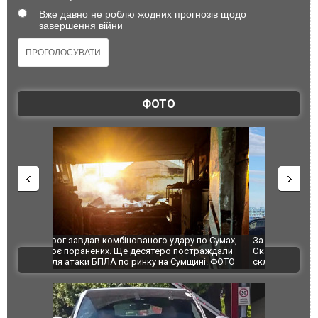
Вже давно не роблю жодних прогнозів щодо
завершення війни
ФОТО
по Сумах,
За 2000 кілометрів від кордону з Україною: в
"Мої іграш
траждали
Єкатеринбурзі після атаки дронів загорівся
суперкарів
ВІДЕО
ині. ФОТО
склад Wildberries. ФОТО. ВІДЕО