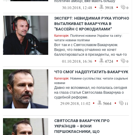
політичні амбіції, вже мають більшу
популярність, ніж "професійні політики"?
•
•
30.10.2018, 12:48
3918
0
ЭКСПЕРТ: НЕВИДИМАЯ РУКА УПОРНО
ВЫТАЛКИВАЕТ ВАКАРЧУКА В
"БАССЕЙН С КРОКОДИЛАМИ"
Категорія:
Політичні новини України та світу:
читати новини політики
Вот так и с Святославом Вакарчуком.
Видно, что певец отчаянно не хочет
баллотироваться в президенты, но чья-то
невидимая рука упорно выталкивает его
•
•
01.10.2018, 16:36
4724
0
в...
ЧТО СМОГ НАДЕПУТАТИТЬ ВАКАРЧУК
Категорія:
Новини суспільства: читати соціальні
новини
Давно не вспоминал, но попалась сегодня
на глаза статья Святослава Вакарчука о
судебной реформе.
•
•
29.09.2018, 11:02
5664
11
СВЯТОСЛАВ ВАКАРЧУК ПРО
УКРАЇНЦІВ – ВОНИ
ПЕРШОКЛАСНИКИ, ЩО