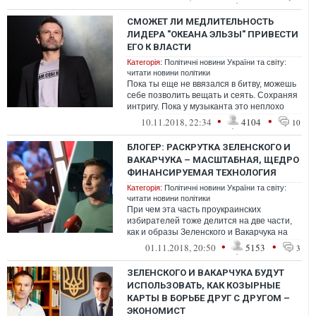
полуостр...
СМОЖЕТ ЛИ МЕДЛИТЕЛЬНОСТЬ
ЛИДЕРА "ОКЕАНА ЭЛЬЗЫ" ПРИВЕСТИ
ЕГО К ВЛАСТИ
Категорія:
Політичні новини України та світу:
читати новини політики
Пока ты еще не ввязался в битву, можешь
себе позволить вещать и сеять. Сохраняя
интригу. Пока у музыканта это неплохо
получается
•
•
10.11.2018, 22:34
4104
10
БЛОГЕР: РАСКРУТКА ЗЕЛЕНСКОГО И
ВАКАРЧУКА – МАСШТАБНАЯ, ЩЕДРО
ФИНАНСИРУЕМАЯ ТЕХНОЛОГИЯ
Категорія:
Політичні новини України та світу:
читати новини політики
При чем эта часть проукраинских
избирателей тоже делится на две части,
как и образы Зеленского и Вакарчука на
образные, хоть и патриотичные, но
•
•
01.11.2018, 20:50
5153
3
умерен...
ЗЕЛЕНСКОГО И ВАКАРЧУКА БУДУТ
ИСПОЛЬЗОВАТЬ, КАК КОЗЫРНЫЕ
КАРТЫ В БОРЬБЕ ДРУГ С ДРУГОМ –
ЭКОНОМИСТ