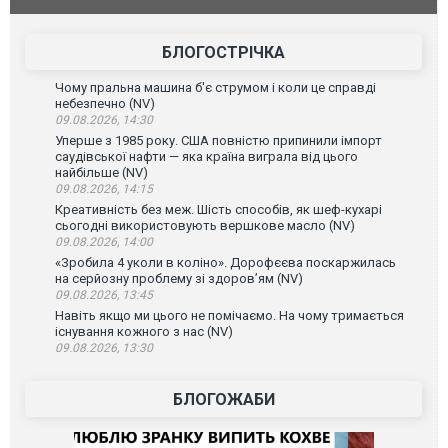
зіркового футболіста Мохамеда Салаха
БЛОГОСТРІЧКА
Чому пральна машина б'є струмом і коли це справді
небезпечно (NV)
09.08.2026, 14:30
Уперше з 1985 року. США повністю припинили імпорт
саудівської нафти — яка країна виграла від цього
найбільше (NV)
09.08.2026, 14:15
Креативність без меж. Шість способів, як шеф-кухарі
сьогодні використовують вершкове масло (NV)
09.08.2026, 14:00
«Зробила 4 уколи в коліно». Дорофєєва поскаржилась
на серйозну проблему зі здоров’ям (NV)
09.08.2026, 13:45
Навіть якщо ми цього не помічаємо. На чому тримається
існування кожного з нас (NV)
09.08.2026, 13:30
БЛОГОЖАБИ