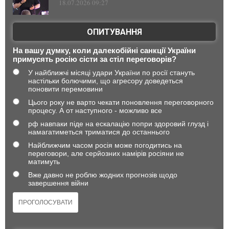
18.07.2026 09:27
ОПИТУВАННЯ
На вашу думку, коли далекобійні санкції України
примусять росію сісти за стіл переговорів?
У найближчі місяці удари України по росії стануть
настільки болючими, що агресору доведеться
поновити перемовини
Цього року не варто чекати поновлення переговорного
процесу. А от наступного - можливо все
рф навпаки піде на ескалацію попри здоровий глузд і
намагатиметься триматися до останнього
Найближчим часом росія може погодитись на
переговори, але серйозних намірів росіяни не
матимуть
Вже давно не роблю жодних прогнозів щодо
завершення війни