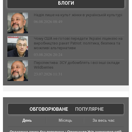
БЛОГИ
Надія лише на культ жінки в українській культурі
06.08.2026 08:49
Чому США не готові передати Україні ліцензію на
виробництво ракет Patriot: політика, безпека та
можливі альтернативи
03.08.2026 20:24
Перспектива: ЗСУ добомблять і всі інші склади
Wildberries
23.07.2026 11:31
ОБГОВОРЮВАНЕ
|
ПОПУЛЯРНЕ
День
Місяць
За весь час