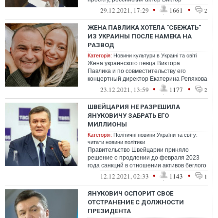
Добронравов получил медаль "Памяти
•
•
29.12.2021, 17:29
1661
2
героев Родины" от...
ЖЕНА ПАВЛИКА ХОТЕЛА "СБЕЖАТЬ"
ИЗ УКРАИНЫ ПОСЛЕ НАМЕКА НА
РАЗВОД
Категорія:
Новини культури в Україні та світі
Жена украинского певца Виктора
Павлика и по совместительству его
концертный директор Екатерина Репяхова
хотела "сбежать" из Украины вместе с их
•
•
23.12.2021, 13:59
1177
2
общим ...
ШВЕЙЦАРИЯ НЕ РАЗРЕШИЛА
ЯНУКОВИЧУ ЗАБРАТЬ ЕГО
МИЛЛИОНЫ
Категорія:
Політичні новини України та світу:
читати новини політики
Правительство Швейцарии приняло
решение о продлении до февраля 2023
года санкций в отношении активов беглого
президента Украины Виктора Януковича
•
•
12.12.2021, 02:33
1143
1
и ег...
ЯНУКОВИЧ ОСПОРИТ СВОЕ
ОТСТРАНЕНИЕ С ДОЛЖНОСТИ
ПРЕЗИДЕНТА