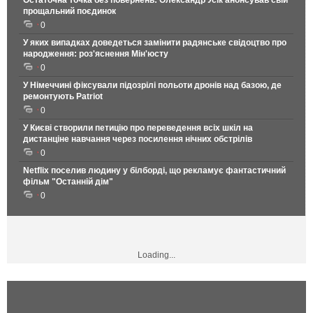
Остаточна точка без повернень: Олександр Усік анонсував свій
прощальний поєдинок
0
У яких випадках доведеться замінити радянське свідоцтво про
народження: роз'яснення Мін'юсту
0
У Німеччині фіксували підозрілі польоти дронів над базою, де
ремонтують Patriot
0
У Києві створили петицію про переведення всіх шкіл на
дистанціне навчання через посилення нічних обстрілів
0
Netflix поселив людину у білборді, що рекламує фантастичний
фільм "Останній дім"
0
Loading...