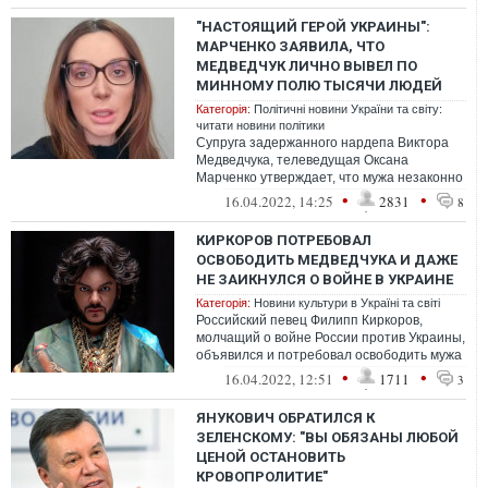
"НАСТОЯЩИЙ ГЕРОЙ УКРАИНЫ":
МАРЧЕНКО ЗАЯВИЛА, ЧТО
МЕДВЕДЧУК ЛИЧНО ВЫВЕЛ ПО
МИННОМУ ПОЛЮ ТЫСЯЧИ ЛЮДЕЙ
Категорія:
Політичні новини України та світу:
читати новини політики
Супруга задержанного нардепа Виктора
Медведчука, телеведущая Оксана
Марченко утверждает, что мужа незаконно
задержали, а ведь он – "настоящий герой
•
•
16.04.2022, 14:25
2831
8
Ук...
КИРКОРОВ ПОТРЕБОВАЛ
ОСВОБОДИТЬ МЕДВЕДЧУКА И ДАЖЕ
НЕ ЗАИКНУЛСЯ О ВОЙНЕ В УКРАИНЕ
Категорія:
Новини культури в Україні та світі
Российский певец Филипп Киркоров,
молчащий о войне России против Украины,
объявился и потребовал освободить мужа
телеведущей Оксаны Марченко, кума пре...
•
•
16.04.2022, 12:51
1711
3
ЯНУКОВИЧ ОБРАТИЛСЯ К
ЗЕЛЕНСКОМУ: "ВЫ ОБЯЗАНЫ ЛЮБОЙ
ЦЕНОЙ ОСТАНОВИТЬ
КРОВОПРОЛИТИЕ"