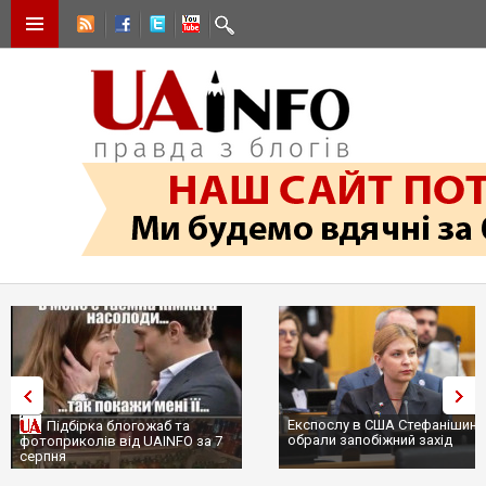
Експослу в США Стефанішині
Підбірка блогожаб та
обрали запобіжний захід
фотоприколів від UAINFO за 7
серпня