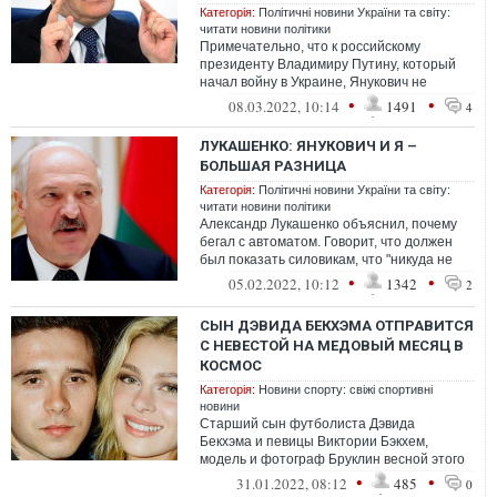
Категорія:
Політичні новини України та світу:
читати новини політики
Примечательно, что к российскому
президенту Владимиру Путину, который
начал войну в Украине, Янукович не
обращался
•
•
08.03.2022, 10:14
1491
4
ЛУКАШЕНКО: ЯНУКОВИЧ И Я –
БОЛЬШАЯ РАЗНИЦА
Категорія:
Політичні новини України та світу:
читати новини політики
Александр Лукашенко объяснил, почему
бегал с автоматом. Говорит, что должен
был показать силовикам, что "никуда не
убежал"
•
•
05.02.2022, 10:12
1342
2
СЫН ДЭВИДА БЕКХЭМА ОТПРАВИТСЯ
С НЕВЕСТОЙ НА МЕДОВЫЙ МЕСЯЦ В
КОСМОС
Категорія:
Новини спорту: свіжі спортивні
новини
Старший сын футболиста Дэвида
Бекхэма и певицы Виктории Бэкхем,
модель и фотограф Бруклин весной этого
года сыграет свадьбу со своей
•
•
31.01.2022, 08:12
485
0
избранницей – акт...