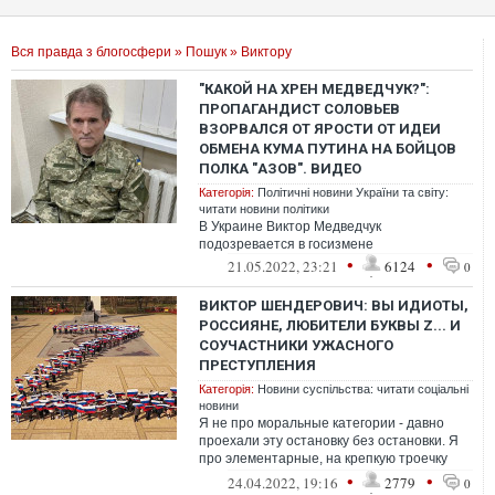
Вся правда з блогосфери
»
Пошук
» Виктору
"КАКОЙ НА ХРЕН МЕДВЕДЧУК?":
ПРОПАГАНДИСТ СОЛОВЬЕВ
ВЗОРВАЛСЯ ОТ ЯРОСТИ ОТ ИДЕИ
ОБМЕНА КУМА ПУТИНА НА БОЙЦОВ
ПОЛКА "АЗОВ". ВИДЕО
Категорія:
Політичні новини України та світу:
читати новини політики
В Украине Виктор Медведчук
подозревается в госизмене
•
•
21.05.2022, 23:21
6124
0
ВИКТОР ШЕНДЕРОВИЧ: ВЫ ИДИОТЫ,
РОССИЯНЕ, ЛЮБИТЕЛИ БУКВЫ Z... И
СОУЧАСТНИКИ УЖАСНОГО
ПРЕСТУПЛЕНИЯ
Категорія:
Новини суспільства: читати соціальні
новини
Я не про моральные категории - давно
проехали эту остановку без остановки. Я
про элементарные, на крепкую троечку
хотя бы, знания по предмету "история...
•
•
24.04.2022, 19:16
2779
0