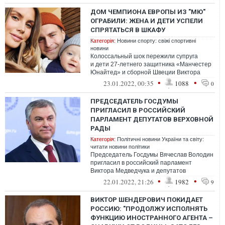
ДОМ ЧЕМПИОНА ЕВРОПЫ ИЗ "МЮ"
ОГРАБИЛИ: ЖЕНА И ДЕТИ УСПЕЛИ
СПРЯТАТЬСЯ В ШКАФУ
Категорія:
Новини спорту: свіжі спортивні
новини
Колоссальный шок пережили супруга
и дети 27-летнего защитника «Манчестер
Юнайтед» и сборной Швеции Виктора
Линделефа
•
•
23.01.2022, 00:35
1088
0
ПРЕДСЕДАТЕЛЬ ГОСДУМЫ
ПРИГЛАСИЛ В РОССИЙСКИЙ
ПАРЛАМЕНТ ДЕПУТАТОВ ВЕРХОВНОЙ
РАДЫ
Категорія:
Політичні новини України та світу:
читати новини політики
Председатель Госдумы Вячеслав Володин
пригласил в российский парламент
Виктора Медведчука и депутатов
Верховной рады Украины, входящих в
•
•
22.01.2022, 21:26
1982
9
"группу дружб...
ВИКТОР ШЕНДЕРОВИЧ ПОКИДАЕТ
РОССИЮ: "ПРОДОЛЖУ ИСПОЛНЯТЬ
ФУНКЦИЮ ИНОСТРАННОГО АГЕНТА –