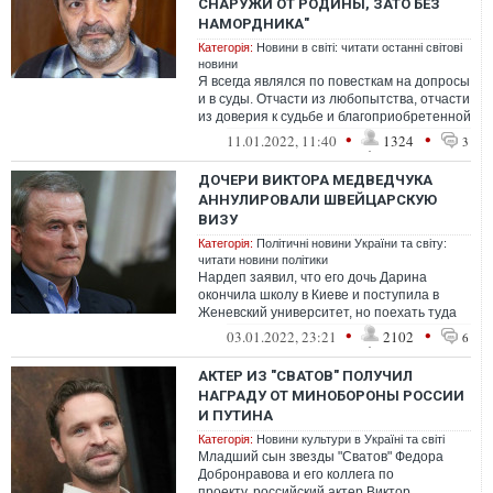
СНАРУЖИ ОТ РОДИНЫ, ЗАТО БЕЗ
НАМОРДНИКА"
Категорія:
Новини в світі: читати останні світові
новини
Я всегда являлся по повесткам на допросы
и в суды. Отчасти из любопытства, отчасти
из доверия к судьбе и благоприобретенной
в детстве веры - в торжест...
•
•
11.01.2022, 11:40
1324
3
ДОЧЕРИ ВИКТОРА МЕДВЕДЧУКА
АННУЛИРОВАЛИ ШВЕЙЦАРСКУЮ
ВИЗУ
Категорія:
Політичні новини України та світу:
читати новини політики
Нардеп заявил, что его дочь Дарина
окончила школу в Киеве и поступила в
Женевский университет, но поехать туда
учиться не смогла.
•
•
03.01.2022, 23:21
2102
6
АКТЕР ИЗ "СВАТОВ" ПОЛУЧИЛ
НАГРАДУ ОТ МИНОБОРОНЫ РОССИИ
И ПУТИНА
Категорія:
Новини культури в Україні та світі
Младший сын звезды "Сватов" Федора
Добронравова и его коллега по
проекту, российский актер Виктор