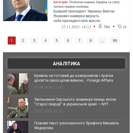
Категорія:
Політичні новини України та світу:
читати новини політики
Бывший президент Украины Виктор
Янукович намерен вернуть
себе президентское кресло
•
•
27.11.2021, 18:12
784
10
1
2
3
4
5
6
7
8
...
99
АНАЛІТИКА
Кремль не готовий до компромісів і прагне
досягти своїх цілей війною, - Foreign Affairs
03.08.2026 13:02
Звільнення Сирського знаменує кінець епохи
"старої гвардії" в українській армії — NYT
23.07.2026 10:32
Повний текст резонансного брифінга Михайла
Федорова