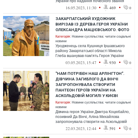
України про надання почесного звання
Героя України Володимиру Ступаку.
•
•
16.05.2023, 11:30
469
0
ЗАКАРПАТСЬКИЙ ХУДОЖНИК
ВИРІЗАВ ІЗ ДЕРЕВА ГЕРОЯ УКРАЇНИ
ОЛЕКСАНДРА МАЦІЄВСЬКОГО. ФОТО
Категорія:
Новини суспільства: читати соціальні
новини
Уродженець села Кушниця Іршавського
району Закарпатської області Микола
Глеба вшанував пам’ять Героя України
Олександра Мацієвського, вирізавши його
•
•
03.05.2023, 15:47
930
0
с...
"НАМ ПОТРІБЕН НАШ АРЛІНГТОН".
ДІВЧИНА ЗАГИБЛОГО ДА ВІНЧІ
ЗАПРОПОНУВАЛА СТВОРИТИ
ПАНТЕОН ГЕРОЇВ УКРАЇНИ НА
АСКОЛЬДОВІЙ МОГИЛІ У КИЄВІ
Категорія:
Новини суспільства: читати соціальні
новини
Дівчина героя України Дмитра Коцюбайло,
позивний Да Вінчі, Аліна Михайлова
запропонувала створити на Аскольдовій
могилі Пантеон героїв України.
•
•
22.03.2023, 12:44
591
0