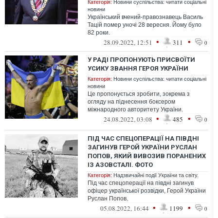
Категорія:
Новини суспільства: читати соціальні
новини
Український вчений-правознавець Василь
Тацій помер уночі 28 вересня. Йому було
82 роки.
•
•
28.09.2022, 12:51
311
0
У РАДІ ПРОПОНУЮТЬ ПРИСВОЇТИ
УСИКУ ЗВАННЯ ГЕРОЯ УКРАЇНИ
Категорія:
Новини суспільства: читати соціальні
новини
Це пропонується зробити, зокрема з
огляду на піднесення боксером
міжнародного авторитету України.
•
•
24.08.2022, 03:08
485
0
ПІД ЧАС СПЕЦОПЕРАЦІЇ НА ПІВДНІ
ЗАГИНУВ ГЕРОЙ УКРАЇНИ РУСЛАН
ПОПОВ, ЯКИЙ ВИВОЗИВ ПОРАНЕНИХ
ІЗ АЗОВСТАЛІ. ФОТО
Категорія:
Надзвичайні події України та світу.
Під час спецоперації на півдні загинув
офіцер української розвідки, Герой України
Руслан Попов.
•
•
05.08.2022, 16:44
1199
0