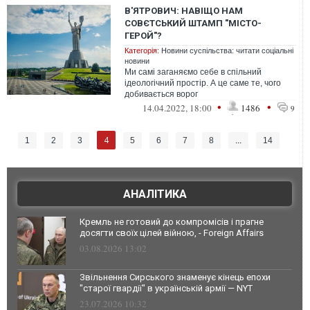
В'ЯТРОВИЧ: НАВІЩО НАМ
СОВЄТСЬКИЙ ШТАМП "МІСТО-
ГЕРОЙ"?
Категорія:
Новини суспільства: читати соціальні
новини
Ми самі заганяємо себе в спільний
ідеологічний простір. А це саме те, чого
добивається ворог
•
•
14.04.2022, 18:00
1486
9
4
1
2
3
5
6
7
8
...
14
АНАЛІТИКА
Кремль не готовий до компромісів і прагне
досягти своїх цілей війною, - Foreign Affairs
03.08.2026 13:02
Звільнення Сирського знаменує кінець епохи
"старої гвардії" в українській армії — NYT
23.07.2026 10:32