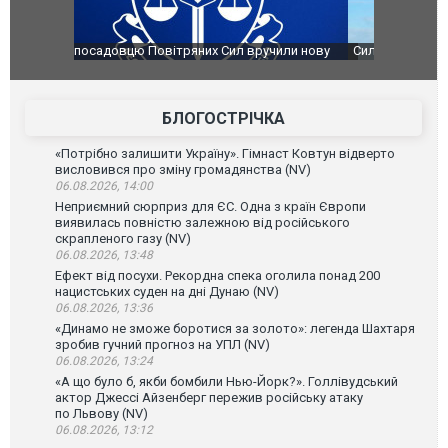
чили нову
Сили оборони уразили Ярославський НПЗ:
Неймар вла
губернатор регіону заявив про наймасштабнішу
"Сантоса".
атаку. ВІДЕО
БЛОГОСТРІЧКА
«Потрібно залишити Україну». Гімнаст Ковтун відверто
висловився про зміну громадянства (NV)
06.08.2026, 14:00
Неприємний сюрприз для ЄС. Одна з країн Європи
виявилась повністю залежною від російського
скрапленого газу (NV)
06.08.2026, 13:48
Ефект від посухи. Рекордна спека оголила понад 200
нацистських суден на дні Дунаю (NV)
06.08.2026, 13:36
«Динамо не зможе боротися за золото»: легенда Шахтаря
зробив гучний прогноз на УПЛ (NV)
06.08.2026, 13:24
«А що було б, якби бомбили Нью-Йорк?». Голлівудський
актор Джессі Айзенберг пережив російську атаку
по Львову (NV)
06.08.2026, 13:12