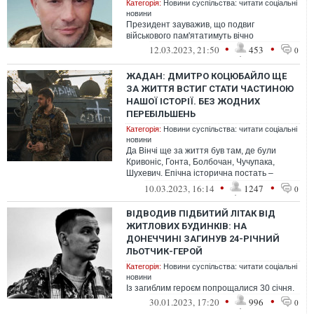
Категорія:
Новини суспільства: читати соціальні
новини
Президент зауважив, що подвиг
військового пам'ятатимуть вічно
•
•
12.03.2023, 21:50
453
0
ЖАДАН: ДМИТРО КОЦЮБАЙЛО ЩЕ
ЗА ЖИТТЯ ВСТИГ СТАТИ ЧАСТИНОЮ
НАШОЇ ІСТОРІЇ. БЕЗ ЖОДНИХ
ПЕРЕБІЛЬШЕНЬ
Категорія:
Новини суспільства: читати соціальні
новини
Да Вінчі ще за життя був там, де були
Кривоніс, Гонта, Болбочан, Чучупака,
Шухевич. Епічна історична постать –
глибока, виразна, цілісна.
•
•
10.03.2023, 16:14
1247
0
ВІДВОДИВ ПІДБИТИЙ ЛІТАК ВІД
ЖИТЛОВИХ БУДИНКІВ: НА
ДОНЕЧЧИНІ ЗАГИНУВ 24-РІЧНИЙ
ЛЬОТЧИК-ГЕРОЙ
Категорія:
Новини суспільства: читати соціальні
новини
Із загиблим героєм попрощалися 30 січня.
•
•
30.01.2023, 17:20
996
0