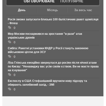
ОБГОВОРЮВАНЕ
|
ПОПУЛЯРНЕ
День
Місяць
За весь час
Росія зможе запускати близько 100 балістичних ракет щомісяця
- Флеш
0
Мер Москви поскаржився на зростання "в рази" атак
українських дронів
0
Сибіга: Ракетні установки КНДР у Росії стануть законною
військовою ціллю для ЗСУ
0
Ліза Глінська емоційно звернулася до росіян після нічної атаки
по Києву: "Ненавиджу вас усім своїм єством. Ви не маєте права
на існування"
0
Експослу в США Стефанішиній вручили нову підозру та
обирають запобіжний захід, - ЗМІ
0