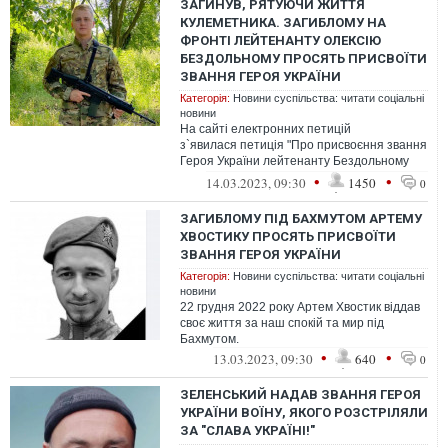
ЗАГИНУВ, РЯТУЮЧИ ЖИТТЯ
КУЛЕМЕТНИКА. ЗАГИБЛОМУ НА
ФРОНТІ ЛЕЙТЕНАНТУ ОЛЕКСІЮ
БЕЗДОЛЬНОМУ ПРОСЯТЬ ПРИСВОЇТИ
ЗВАННЯ ГЕРОЯ УКРАЇНИ
Категорія:
Новини суспільства: читати соціальні
новини
На сайті електронних петицій
з`явилася петиція "Про присвоєння звання
Героя України лейтенанту Бездольному
Олексію Сергійовичу.
•
•
14.03.2023, 09:30
1450
0
ЗАГИБЛОМУ ПІД БАХМУТОМ АРТЕМУ
ХВОСТИКУ ПРОСЯТЬ ПРИСВОЇТИ
ЗВАННЯ ГЕРОЯ УКРАЇНИ
Категорія:
Новини суспільства: читати соціальні
новини
22 грудня 2022 року Артем Хвостик віддав
своє життя за наш спокій та мир під
Бахмутом.
•
•
13.03.2023, 09:30
640
0
ЗЕЛЕНСЬКИЙ НАДАВ ЗВАННЯ ГЕРОЯ
УКРАЇНИ ВОЇНУ, ЯКОГО РОЗСТРІЛЯЛИ
ЗА "СЛАВА УКРАЇНІ!"