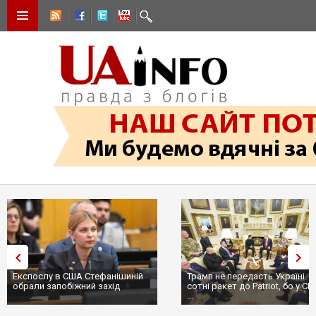
Експослу в США Стефанішиній
Трамп не передасть Україні
обрали запобіжний захід
сотні ракет до Patriot, бо у С
...