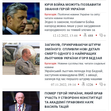
ЮРІЯ БОЙКА МОЖУТЬ ПОЗБАВИТИ
ЗВАННЯ ГЕРОЙ УКРАЇНИ
Категорія:
Політичні новини України та світу:
читати новини політики
Згідно із законом, позбавити Бойка
нагород можна лише у разі засудження
нагородженого за тяжкий злочин за
поданням суду або за законом про санкції
•
•
12.12.2022, 13:44
488
0
за ...
ЗАГИНУВ, ПРИКРИВАЮЧИ ШТУРМ
ЗМІЇНОГО: СПЛИВЛИ НОВІ ДЕТАЛІ
СМЕРТІ ОДНОГО З НАЙКРАЩИХ
ЛЬОТЧИКІВ УКРАЇНИ ІГОРЯ БЕДЗАЯ
Категорія:
Новини суспільства: читати соціальні
новини
Український льотчик-легенда Ігор Бедзай,
заступник командувача ВМС з авіації,
загинув під час першого штурму нашими
воїнами острова Зміїний. 49-річног...
•
•
07.11.2022, 19:14
1226
0
ПОМЕР ГЕРОЙ УКРАЇНИ, ЯКИЙ БРАВ
УЧАСТЬ У СТВОРЕННІ КОНСТИТУЦІЇ
ТА АКАДЕМІЇ ПРАВОВИХ НАУК
ВАСИЛЬ ТАЦІЙ