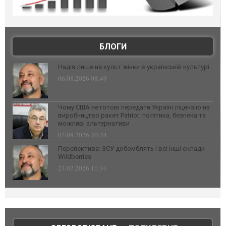
БЛОГИ
Надія лише на культ жінки в українській культурі
06.08.2026 08:49
Чому США не готові передати Україні ліцензію на
виробництво ракет Patriot: політика, безпека та
можливі альтернативи
03.08.2026 20:24
Перспектива: ЗСУ добомблять і всі інші склади
Wildberries
23.07.2026 11:31