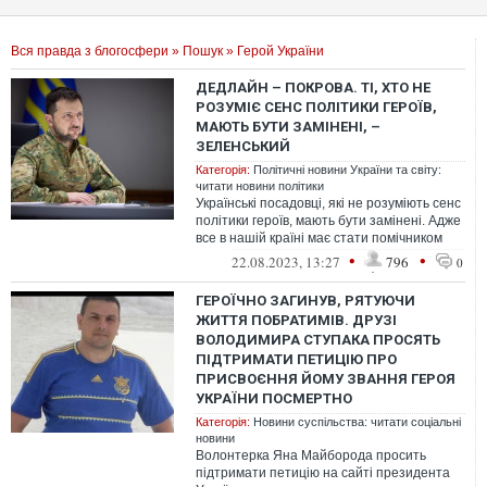
Вся правда з блогосфери
»
Пошук
» Герой України
ДЕДЛАЙН – ПОКРОВА. ТІ, ХТО НЕ
РОЗУМІЄ СЕНС ПОЛІТИКИ ГЕРОЇВ,
МАЮТЬ БУТИ ЗАМІНЕНІ, –
ЗЕЛЕНСЬКИЙ
Категорія:
Політичні новини України та світу:
читати новини політики
Українські посадовці, які не розуміють сенс
політики героїв, мають бути замінені. Адже
все в нашій країні має стати помічником
ветерана.
•
•
22.08.2023, 13:27
796
0
ГЕРОЇЧНО ЗАГИНУВ, РЯТУЮЧИ
ЖИТТЯ ПОБРАТИМІВ. ДРУЗІ
ВОЛОДИМИРА СТУПАКА ПРОСЯТЬ
ПІДТРИМАТИ ПЕТИЦІЮ ПРО
ПРИСВОЄННЯ ЙОМУ ЗВАННЯ ГЕРОЯ
УКРАЇНИ ПОСМЕРТНО
Категорія:
Новини суспільства: читати соціальні
новини
Волонтерка Яна Майборода просить
підтримати петицію на сайті президента