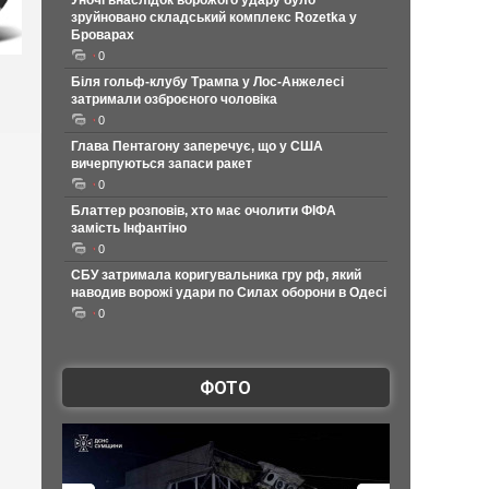
Уночі внаслідок ворожого удару було
зруйновано складський комплекс Rozetka у
Броварах
0
Біля гольф-клубу Трампа у Лос-Анжелесі
затримали озброєного чоловіка
0
Глава Пентагону заперечує, що у США
вичерпуються запаси ракет
0
Блаттер розповів, хто має очолити ФІФА
замість Інфантіно
0
СБУ затримала коригувальника гру рф, який
наводив ворожі удари по Силах оборони в Одесі
0
ФОТО