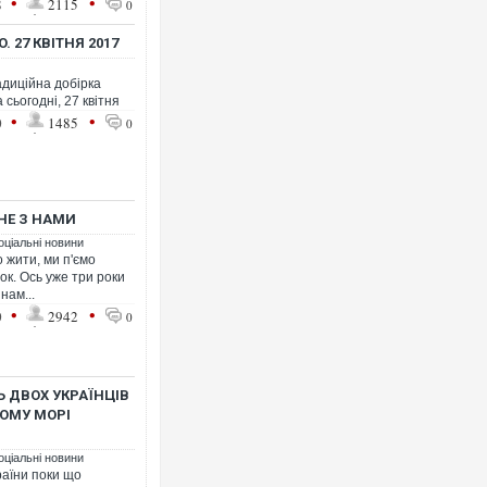
•
•
8
2115
0
 27 КВІТНЯ 2017
адиційна добірка
 сьогодні, 27 квітня
Росія атакувала Суми КАБа
•
•
0
1485
0
торговельний центр, будинк
ФОТО
 НЕ З НАМИ
оціальні новини
 жити, ми п'ємо
нок. Ось уже три роки
нам...
•
•
0
2942
0
Ь ДВОХ УКРАЇНЦІВ
Топпосадовцю Повітряних 
підозру
НОМУ МОРІ
оціальні новини
раїни поки що