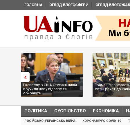
ГОЛОВНА
ОГЛЯД БЛОГОСФЕРИ
ОГЛЯД БЛОГОЖАБ
Експослу в США Стефанішиній
Трамп не передасть
вручили нову підозру та
сотні ракет до Patri
обирають...
...
ПОЛІТИКА
СУСПІЛЬСТВО
ЕКОНОМІКА
Н
РОСІЙСЬКО-УКРАЇНСЬКА ВІЙНА
КОРОНАВІРУС COVID-19