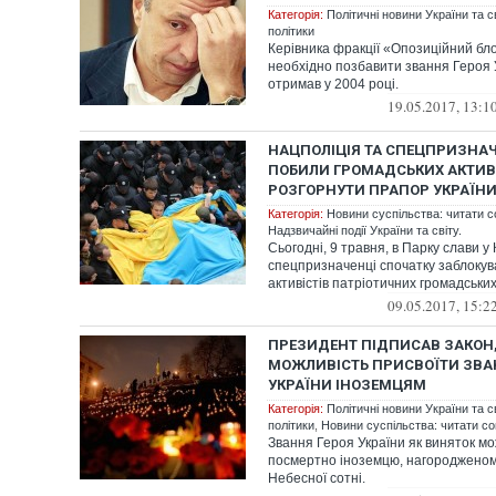
Категорія:
Політичні новини України та с
політики
Керівника фракції «Опозиційний бл
необхідно позбавити звання Героя У
отримав у 2004 році.
19.05.2017, 13:1
НАЦПОЛІЦІЯ ТА СПЕЦПРИЗНАЧЕ
ПОБИЛИ ГРОМАДСЬКИХ АКТИВІС
РОЗГОРНУТИ ПРАПОР УКРАЇНИ
Категорія:
Новини суспільства: читати с
Надзвичайні події України та світу.
Сьогодні, 9 травня, в Парку слави у 
спецпризначенці спочатку заблокув
активістів патріотичних громадських о
09.05.2017, 15:2
ПРЕЗИДЕНТ ПІДПИСАВ ЗАКОН
МОЖЛИВІСТЬ ПРИСВОЇТИ ЗВА
УКРАЇНИ ІНОЗЕМЦЯМ
Категорія:
Політичні новини України та с
політики
,
Новини суспільства: читати со
Звання Героя України як виняток м
посмертно іноземцю, нагородженом
Небесної сотні.