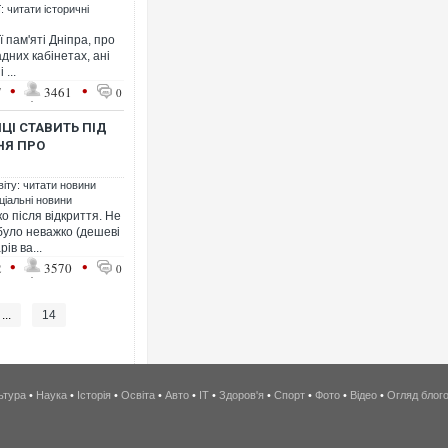
: читати історичні
ї пам'яті Дніпра, про
дних кабінетах, ані
...
•
•
7
3461
0
ИЦІ СТАВИТЬ ПІД
НЯ ПРО
віту: читати новини
ціальні новини
о після відкриття. Не
було неважко (дешеві
ів ва...
•
•
2
3570
0
...
14
ьтура
•
Наука
•
Історія
•
Освіта
•
Авто
•
IT
•
Здоров'я
•
Спорт
•
Фото
•
Відео
•
Огляд блог