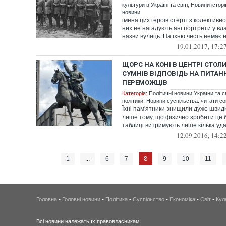
культури в Україні та світі
,
Новини історії
новини
імена цих героїв стерті з колективно
них не нагадують ані портрети у вла
назви вулиць. На їхню честь немає ні 
19.01.2017, 17:2
ЩОРС НА КОНІ В ЦЕНТРІ СТОЛ
СУМНІВ ВІДПОВІДЬ НА ПИТАН
ПЕРЕМОЖЦІВ
Категорія:
Політичні новини України та с
політики
,
Новини суспільства: читати со
Їхні пам'ятники знищили дуже швидк
лише тому, що фізично зробити це 
таблиці витримують лише кілька удар
12.09.2016, 14:2
8
1
...
6
7
9
10
11
Головна
•
Головні новини
•
Політика
•
Суспільство
•
Економіка
•
Світ
•
Кул
Всі новини належать їх правовласникам.