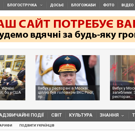
БЛОГОСТРІЧКА
ДОСЬЄ
БЛОГОЖАБИ
ФОТО
ВІДЕО
 Україні
Вибух у ресторані в Москві:
Вибух у Мос
ot, бо у США
ціллю був головком ВКС Росії,
загиблими: 
пр...
ресторан...
АДЗВИЧАЙНІ ПОДІЇ
СВІТ
КУЛЬТУРА
ЗНАННЯ
ТАРИФИ
ПОДВИГИ УКРАЇНЦІВ