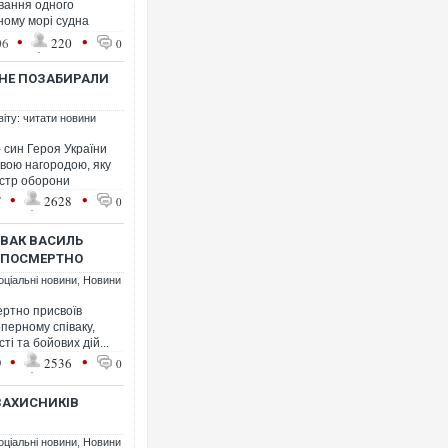
ування одного
ному морі судна
•
•
06
220
0
 НЕ ПОЗАБИРАЛИ
віту: читати новини
 син Героя України
овою нагородою, яку
істр оборони
•
•
7
2628
0
ІВАК ВАСИЛЬ
И ПОСМЕРТНО
оціальні новини
,
Новини
ртно присвоїв
оперному співаку,
ті та бойових дій...
•
•
9
2536
0
ЗАХИСНИКІВ
оціальні новини
,
Новини