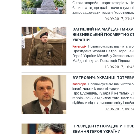
Є така хвороба – короткозорість. Це
бачиш, а те, що далі – наче в тумані
запроваджувати термін "короткопам'
06.09.2017, 23:4
ЗАГИБЛИЙ НА МАЙДАНІ МИХ
ЖИЗНЕВСЬКИЙ ПОСМЕРТНО СТ
УКРАЇНИ
Категорія:
Новини суспільства: читати с
Президент України Петро Порошенк
Герой України Михайлу Жизневськом
Майдані під час Революції Гідності.
13.06.2017, 16:4
В'ЯТРОВИЧ: УКРАЇНЦІ ПОТРЕБ
Категорія:
Новини суспільства: читати с
історії: читати історичні новини
Про Шухевича, Гузара й не тільки. 
героїв - вони є мірилом того, наскіл
відійшли від тваринного світу і набл
02.06.2017, 09:5
ПРЕЗИДЕНТУ ПОРАДИЛИ ПОЗБ
ЗВАННЯ ГЕРОЯ УКРАЇНИ