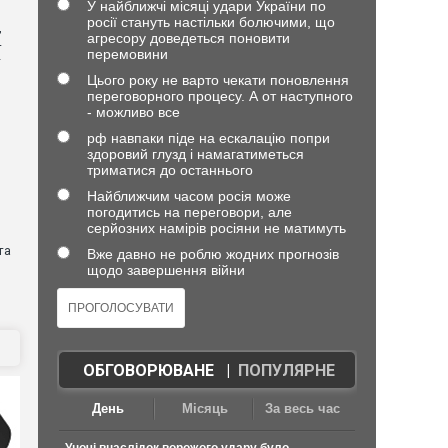
У найближчі місяці удари України по
росії стануть настільки болючими, що
,
агресору доведеться поновити
4
перемовини
—
Цього року не варто чекати поновлення
переговорного процесу. А от наступного
- можливо все
рф навпаки піде на ескалацію попри
здоровий глузд і намагатиметься
триматися до останнього
Найближчим часом росія може
погодитись на переговори, але
серйозних намірів росіяни не матимуть
та
Вже давно не роблю жодних прогнозів
щодо завершення війни
ОБГОВОРЮВАНЕ
|
ПОПУЛЯРНЕ
День
Місяць
За весь час