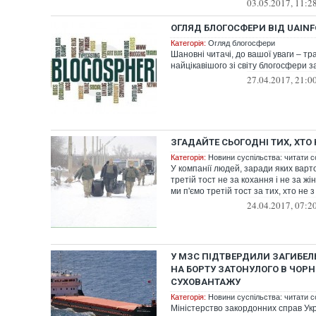
03.05.2017, 11:2
ОГЛЯД БЛОГОСФЕРИ ВІД UAINFO.
Категорія:
Огляд блогосфери
Шановні читачі, до вашої уваги – тр
найцікавішого зі світу блогосфери за
27.04.2017, 21:0
ЗГАДАЙТЕ СЬОГОДНІ ТИХ, ХТО
Категорія:
Новини суспільства: читати с
У компанії людей, заради яких варто
третій тост не за кохання і не за жі
ми п'ємо третій тост за тих, хто не з 
24.04.2017, 07:2
У МЗС ПІДТВЕРДИЛИ ЗАГИБЕЛ
НА БОРТУ ЗАТОНУЛОГО В ЧОР
СУХОВАНТАЖУ
Категорія:
Новини суспільства: читати с
Міністерство закордонних справ Ук