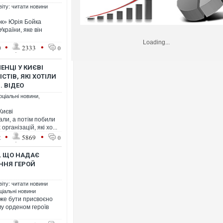
віту: читати новини
ок» Юрія Бойка
країни, яке він
Loading...
•
•
0
2333
0
НЦІ У КИЄВІ
ТІВ, ЯКІ ХОТІЛИ
. ВІДЕО
оціальні новини
,
Києві
али, а потім побили
рганізацій, які хо...
•
•
2
5869
0
, ЩО НАДАЄ
ННЯ ГЕРОЙ
віту: читати новини
ціальні новини
оже бути присвоєно
у орденом героїв