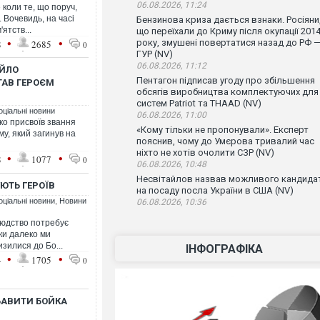
06.08.2026, 11:24
 коли те, що поруч,
. Вочевидь, на часі
Бензинова криза дається взнаки. Росіяни
ятств...
що переїхали до Криму після окупації 201
•
•
року, змушені повертатися назад до РФ 
8
2685
0
ГУР (NV)
06.08.2026, 11:12
АЙЛО
Пентагон підписав угоду про збільшення
АВ ГЕРОЄМ
обсягів виробництва комплектуючих для
систем Patriot та THAAD (NV)
оціальні новини
06.08.2026, 11:00
о присвоїв звання
«Кому тільки не пропонували». Експерт
у, який загинув на
пояснив, чому до Умєрова тривалий час
ніхто не хотів очолити СЗР (NV)
•
•
8
1077
0
06.08.2026, 10:48
Несвітайлов назвав можливого кандида
УЮТЬ ГЕРОЇВ
на посаду посла України в США (NV)
оціальні новини
,
Новини
06.08.2026, 10:36
Людство потребує
ьки далеко ми
изилися до Бо...
ІНФОГРАФІКА
•
•
4
1705
0
АВИТИ БОЙКА