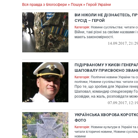
Вся правда з блогосфери
»
Пошук
» Герой України
ВИ НІКОЛИ НЕ ДІЗНАЄТЕСЬ, ПР
СУСІД – ГЕРОЙ
Категорія:
Новини суспільства: читати с
Війни, такі різні за своїми назвами 
мають закономірності.
14.09.2017, 21:2
ПІДІРВАНОМУ У КИЄВІ ГЕНЕРА
ШАПОВАЛУ ПРИСВОЄНО ЗВАНН
Категорія:
Політичні новини України та с
політики
,
Новини суспільства: читати со
Про те, що зробив для України ген
Шаповал, командир спецрезерву Го
розвідки, на жаль, розповідати можн
07.09.2017, 12:1
УКРАЇНСЬКА ХВОРОБА КОРОТК
ФОТО
Категорія:
Новини культури в Україні та с
читати історичні новини
,
Новини суспіль
новини