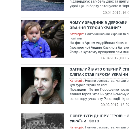
підтверджує загибель двох та врят
українця на борту затонулого в Чор
"Герої...
20.04.2017, 16:
ЧОМУ У ЗРАДНИКІВ ДЕРЖАВИ
ЗВАННЯ "ГЕРОЙ УКРАЇНИ"?
Категорія:
Політичні новини України та с
політики
На фото Артем Андрійович Кизило -
(посмертно) Андрія Кизило з батьк
йому на курточку прищепив сам мін
14.04.2017, 08:0
ЗАГИБЛИЙ В АТО ОПЕРНИЙ СП
СЛІПАК СТАВ ГЕРОЄМ УКРАЇН
Категорія:
Новини суспільства: читати с
культури в Україні та світі
Президент Петро Порошенко посме
звання героя України українському 
волонтеру, учаснику Революції гіднос
20.02.2017, 12:2
ПОВЕРНУТИ ДНІПРУ ГЕРОЇВ – 
УКРАЇНИ. ФОТО
Категорія:
Новини суспільства: читати с