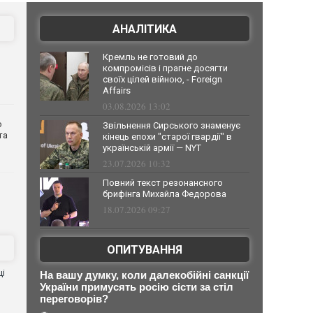
АНАЛІТИКА
Кремль не готовий до
компромісів і прагне досягти
своїх цілей війною, - Foreign
Affairs
03.08.2026 13:02
о
Звільнення Сирського знаменує
та
кінець епохи "старої гвардії" в
українській армії — NYT
23.07.2026 10:32
Повний текст резонансного
брифінга Михайла Федорова
18.07.2026 09:27
ОПИТУВАННЯ
ці
На вашу думку, коли далекобійні санкції
України примусять росію сісти за стіл
переговорів?