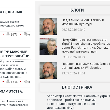
БЛОГИ
О ТЕ, ЩО ВАШ
Надія лише на культ жінки в
оціальні новини
українській культурі
і періодами, також
06.08.2026 08:49
•
•
9
1671
0
Чому США не готові передати
Україні ліцензію на виробництв
ракет Patriot: політика, безпека 
можливі альтернативи
ЛУ ГУР МАКСИМУ
Я ГЕРОЯ УКРАЇНИ
03.08.2026 20:24
віту: читати новини
Перспектива: ЗСУ добомблять і
ціальні новини
всі інші склади Wildberries
ерал-майор Максим
23.07.2026 11:31
ловного управління
а буде ще нес...
•
•
9
1534
0
БЛОГОСТРІЧКА
ОПАМ'ЯТСТВА.
Барометр якості життя. Наскільки україн
задоволені роботою, доходами
віті
,
Новини історії:
та загальною ситуацією в країні —
ства: читати соціальні
дослідження (NV)