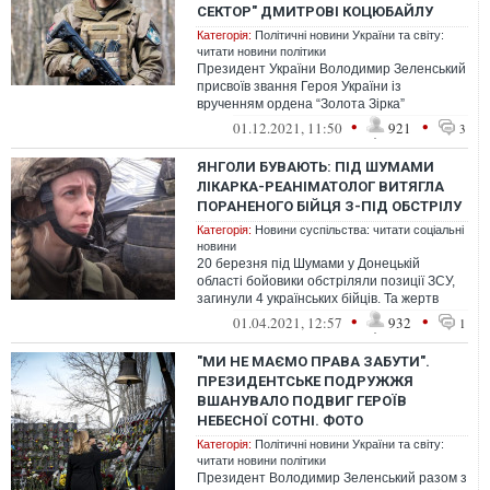
СЕКТОР" ДМИТРОВІ КОЦЮБАЙЛУ
Категорія:
Політичні новини України та світу:
читати новини політики
Президент України Володимир Зеленський
присвоїв звання Героя України із
врученням ордена “Золота Зірка”
командирові 1-ї окремої штурмової роти
•
•
01.12.2021, 11:50
921
3
ДУК “Пр...
ЯНГОЛИ БУВАЮТЬ: ПІД ШУМАМИ
ЛІКАРКА-РЕАНІМАТОЛОГ ВИТЯГЛА
ПОРАНЕНОГО БІЙЦЯ З-ПІД ОБСТРІЛУ
Категорія:
Новини суспільства: читати соціальні
новини
20 березня під Шумами у Донецькій
області бойовики обстріляли позиції ЗСУ,
загинули 4 українських бійців. Та жертв
могло бути більше.
•
•
01.04.2021, 12:57
932
1
"МИ НЕ МАЄМО ПРАВА ЗАБУТИ".
ПРЕЗИДЕНТСЬКЕ ПОДРУЖЖЯ
ВШАНУВАЛО ПОДВИГ ГЕРОЇВ
НЕБЕСНОЇ СОТНІ. ФОТО
Категорія:
Політичні новини України та світу:
читати новини політики
Президент Володимир Зеленський разом з