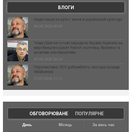
БЛОГИ
Надія лише на культ жінки в українській культурі
06.08.2026 08:49
Чому США не готові передати Україні ліцензію на
виробництво ракет Patriot: політика, безпека та
можливі альтернативи
03.08.2026 20:24
Перспектива: ЗСУ добомблять і всі інші склади
Wildberries
23.07.2026 11:31
ОБГОВОРЮВАНЕ
|
ПОПУЛЯРНЕ
День
Місяць
За весь час