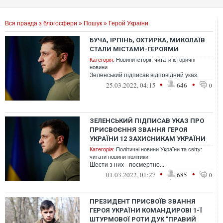
Вся правда з блогосфери
»
Пошук
» Герой України
БУЧА, ІРПІНЬ, ОХТИРКА, МИКОЛАЇВ
СТАЛИ МІСТАМИ-ГЕРОЯМИ
Категорія:
Новини історії: читати історичні
новини
Зеленський підписав відповідний указ.
•
•
25.03.2022, 04:15
646
0
ЗЕЛЕНСЬКИЙ ПІДПИСАВ УКАЗ ПРО
ПРИСВОЄННЯ ЗВАННЯ ГЕРОЯ
УКРАЇНИ 12 ЗАХИСНИКАМ УКРАЇНИ
Категорія:
Політичні новини України та світу:
читати новини політики
Шести з них - посмертно...
•
•
01.03.2022, 01:27
685
0
ПРЕЗИДЕНТ ПРИСВОЇВ ЗВАННЯ
ГЕРОЯ УКРАЇНИ КОМАНДИРОВІ 1-Ї
ШТУРМОВОЇ РОТИ ДУК "ПРАВИЙ