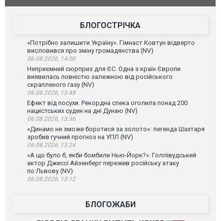
атаку. ВІДЕО
БЛОГОСТРІЧКА
«Потрібно залишити Україну». Гімнаст Ковтун відверто
висловився про зміну громадянства (NV)
06.08.2026, 14:00
Неприємний сюрприз для ЄС. Одна з країн Європи
виявилась повністю залежною від російського
скрапленого газу (NV)
06.08.2026, 13:48
Ефект від посухи. Рекордна спека оголила понад 200
нацистських суден на дні Дунаю (NV)
06.08.2026, 13:36
«Динамо не зможе боротися за золото»: легенда Шахтаря
зробив гучний прогноз на УПЛ (NV)
06.08.2026, 13:24
«А що було б, якби бомбили Нью-Йорк?». Голлівудський
актор Джессі Айзенберг пережив російську атаку
по Львову (NV)
06.08.2026, 13:12
БЛОГОЖАБИ