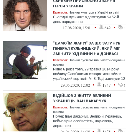
СКРЯБІНУ ПРИСВОЄНО ЗВАННЯ
ГЕРОЯ УКРАЇНИ
Категорія:
Новини культури в Україні та світі
Сьогодні музикант відсвяткував би 52-й
день народження.
•
•
17.08.2020, 15:01
642
3
"ДАМО ЇМ ЖАРУ!" ЗА ЩО ЗАГИНУВ
ГЕНЕРАЛ КУЛЬЧИЦЬКИЙ, ЯКИЙ МІГ
ЗМІНИТИ ХІД ВІЙНИ НА ДОНБАСІ
Категорія:
Новини суспільства: читати соціальні
новини
Рівно 6 років тому, 29 травня 2014 року,
поблизу Слов’янська сепаратисти збили
український вертоліт Мі-8. Тоді загинули 12
воїнів Нацгвардії та колишн...
•
•
29.05.2020, 12:02
1747
3
ВІДІЙШОВ З ЖИТТЯ ВЕЛИКИЙ
УКРАЇНЕЦЬ ІВАН ВАКАРЧУК
Категорія:
Новини суспільства: читати соціальні
новини
Помер Іван Вакарчук. Великий Українець,
неймовірна особистість, науковець,
державник.
•
•
04.04.2020, 14:30
1478
2