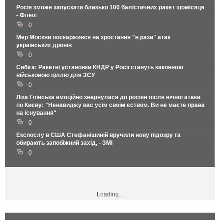
Росія зможе запускати близько 100 балістичних ракет щомісяця
- Флеш
0
Мер Москви поскаржився на зростання "в рази" атак
українських дронів
0
Сибіга: Ракетні установки КНДР у Росії стануть законною
військовою ціллю для ЗСУ
0
Ліза Глінська емоційно звернулася до росіян після нічної атаки
по Києву: "Ненавиджу вас усім своїм єством. Ви не маєте права
на існування"
0
Експослу в США Стефанішиній вручили нову підозру та
обирають запобіжний захід, - ЗМІ
0
Loading...