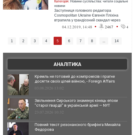
Категорія:
Новини суспільства: читати соціальні
новини
Заступниця головного редактора
Cosmopolitan Ukraine Євгенія Пліхіна
втрапила у грандіозний скандал через
власний пост про похорон загиблого бійця
•
•
04.12.2019, 14:48
2467
4
"Аль...
5
1
2
3
4
6
7
8
...
14
АНАЛІТИКА
Кремль не готовий до компромісів і прагне
досягти своїх цілей війною, - Foreign Affairs
03.08.2026 13:02
Звільнення Сирського знаменує кінець епохи
"старої гвардії" в українській армії — NYT
23.07.2026 10:32
Повний текст резонансного брифінга Михайла
Федорова