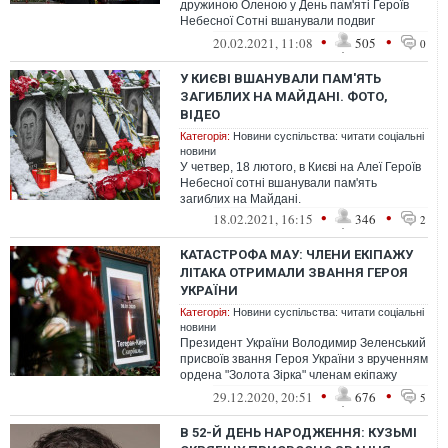
дружиною Оленою у День пам'яті Героїв
Небесної Сотні вшанували подвиг
учасників Революції гідності у Києві.
•
•
20.02.2021, 11:08
505
0
У КИЄВІ ВШАНУВАЛИ ПАМ'ЯТЬ
ЗАГИБЛИХ НА МАЙДАНІ. ФОТО,
ВІДЕО
Категорія:
Новини суспільства: читати соціальні
новини
У четвер, 18 лютого, в Києві на Алеї Героїв
Небесної сотні вшанували пам'ять
загиблих на Майдані.
•
•
18.02.2021, 16:15
346
2
КАТАСТРОФА МАУ: ЧЛЕНИ ЕКІПАЖУ
ЛІТАКА ОТРИМАЛИ ЗВАННЯ ГЕРОЯ
УКРАЇНИ
Категорія:
Новини суспільства: читати соціальні
новини
Президент України Володимир Зеленський
присвоїв звання Героя України з врученням
ордена "Золота Зірка" членам екіпажу
літака, які загинули в авіакатас...
•
•
29.12.2020, 20:51
676
5
В 52-Й ДЕНЬ НАРОДЖЕННЯ: КУЗЬМІ