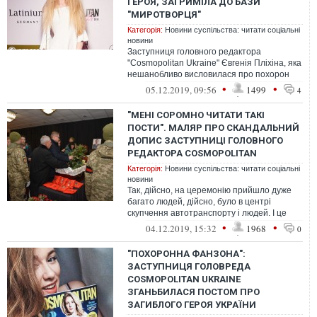
ГЕРОЯ, ЗАГРИМІЛА ДО БАЗИ
"МИРОТВОРЦЯ"
Категорія:
Новини суспільства: читати соціальні
новини
Заступниця головного редактора
"Cosmopolitan Ukraine" Євгенія Пліхіна, яка
нешанобливо висловилася про похорон
загиблого бійця "Альфи" СБУ, Героя Укра...
•
•
05.12.2019, 09:56
1499
4
"МЕНІ СОРОМНО ЧИТАТИ ТАКІ
ПОСТИ". МАЛЯР ПРО СКАНДАЛЬНИЙ
ДОПИС ЗАСТУПНИЦІ ГОЛОВНОГО
РЕДАКТОРА COSMOPOLITAN
Категорія:
Новини суспільства: читати соціальні
новини
Так, дійсно, на церемонію прийшло дуже
багато людей, дійсно, було в центрі
скупчення автотранспорту і людей. І це
найменше, що ми можемо зробити для н...
•
•
04.12.2019, 15:32
1968
0
"ПОХОРОННА ФАНЗОНА":
ЗАСТУПНИЦЯ ГОЛОВРЕДА
COSMOPOLITAN UKRAINE
ЗГАНЬБИЛАСЯ ПОСТОМ ПРО
ЗАГИБЛОГО ГЕРОЯ УКРАЇНИ