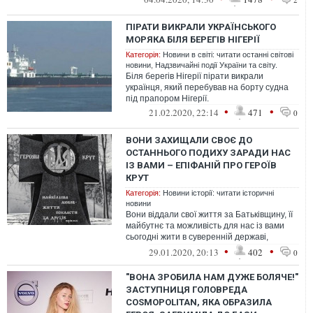
ПІРАТИ ВИКРАЛИ УКРАЇНСЬКОГО
МОРЯКА БІЛЯ БЕРЕГІВ НІГЕРІЇ
Категорія:
Новини в світі: читати останні світові
новини
,
Надзвичайні події України та світу.
Біля берегів Нігерії пірати викрали
українця, який перебував на борту судна
під прапором Нігерії.
•
•
21.02.2020, 22:14
471
0
ВОНИ ЗАХИЩАЛИ СВОЄ ДО
ОСТАННЬОГО ПОДИХУ ЗАРАДИ НАС
ІЗ ВАМИ – ЕПІФАНІЙ ПРО ГЕРОЇВ
КРУТ
Категорія:
Новини історії: читати історичні
новини
Вони віддали свої життя за Батьківщину, її
майбутнє та можливість для нас із вами
сьогодні жити в суверенній державі,
розмовляти, навчатися й молитися...
•
•
29.01.2020, 20:13
402
0
"ВОНА ЗРОБИЛА НАМ ДУЖЕ БОЛЯЧЕ!"
ЗАСТУПНИЦЯ ГОЛОВРЕДА
COSMOPOLITAN, ЯКА ОБРАЗИЛА