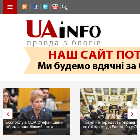
Експослу в США Стефанішиній
Трамп не передасть Україні
обрали запобіжний захід
сотні ракет до Patriot, бо у С
...