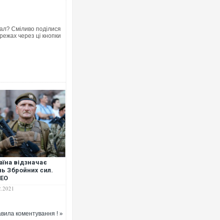
ал? Сміливо поділися
режах через ці кнопки
аїна відзначає
ь Збройних сил.
ДЕО
2.2021
вила коментування ! »