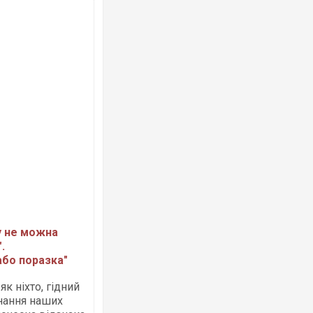
Ворог завдав комбінованого удару по
двоє поранених. Ще десятеро постра
після атаки БПЛА по ринку на Сумщині
у не можна
.
або поразка"
За 2000 кілометрів від кордону з Укра
як ніхто, гідний
Єкатеринбурзі після атаки дронів заго
склад Wildberries. ФОТО. ВІДЕО
знання наших