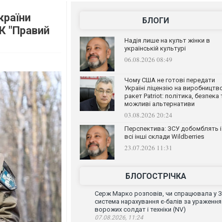
країни
БЛОГИ
К "Правий
Надія лише на культ жінки в
українській культурі
06.08.2026 08:49
Чому США не готові передати
Україні ліцензію на виробництв
ракет Patriot: політика, безпека 
можливі альтернативи
03.08.2026 20:24
Перспектива: ЗСУ добомблять і
всі інші склади Wildberries
23.07.2026 11:31
БЛОГОСТРІЧКА
Серж Марко розповів, чи спрацювала у 
система нарахування є-балів за ураження
ворожих солдат і техніки (NV)
07.08.2026, 11:24