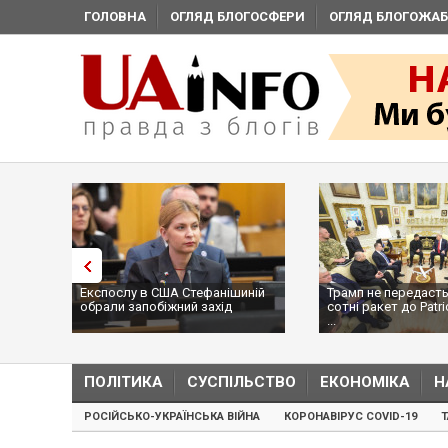
ГОЛОВНА
ОГЛЯД БЛОГОСФЕРИ
ОГЛЯД БЛОГОЖАБ
Експослу в США Стефанішиній
Трамп не передасть
обрали запобіжний захід
сотні ракет до Patri
...
ПОЛІТИКА
СУСПІЛЬСТВО
ЕКОНОМІКА
Н
РОСІЙСЬКО-УКРАЇНСЬКА ВІЙНА
КОРОНАВІРУС COVID-19