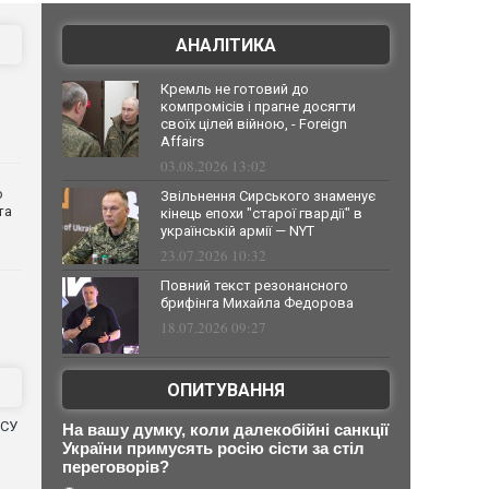
АНАЛІТИКА
Кремль не готовий до
компромісів і прагне досягти
своїх цілей війною, - Foreign
Affairs
03.08.2026 13:02
о
Звільнення Сирського знаменує
та
кінець епохи "старої гвардії" в
українській армії — NYT
23.07.2026 10:32
Повний текст резонансного
брифінга Михайла Федорова
18.07.2026 09:27
ОПИТУВАННЯ
ЗСУ
На вашу думку, коли далекобійні санкції
України примусять росію сісти за стіл
переговорів?