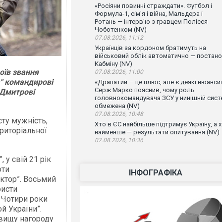
«Росіяни повинні страждати». Футбол і
Формула-1, сім'я і війна, Мальдера і
Ротань — інтерв'ю з гравцем Полісся
Чоботенком (NV)
07.08.2026, 11:12
Українців за кордоном братимуть на
військовий облік автоматично — постан
Кабміну (NV)
оїв звання
07.08.2026, 11:00
а" командирові
«Драпатий — це плюс, але є деякі нюанси»
Серж Марко пояснив, чому роль
 Дмитрові
головнокомандувача ЗСУ у нинішній сист
обмежена (NV)
07.08.2026, 10:48
ту мужність,
Хто в ЄС найбільше підтримує Україну, а 
ериторіальної
найменше — результати опитування (NV)
07.08.2026, 10:36
 у свій 21 рік
оти
ІНФОГРАФІКА
ктор”. Восьмий
ристи
 Чотири роки
й України”.
вищу нагороду