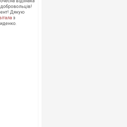
почесна відзнака
х добровольців!
мент! Дякую
вітала
з
иденко.