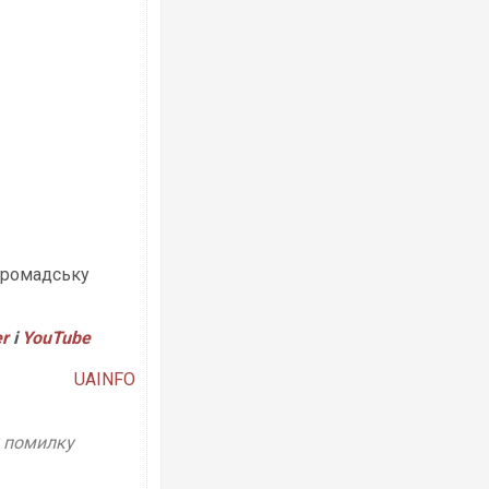
громадську
er
і
YouTube
UAINFO
у помилку