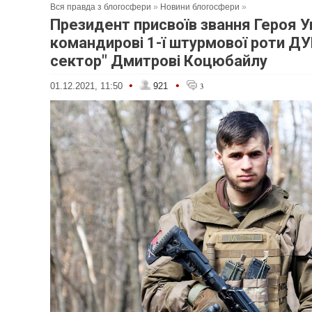
Вся правда з блогосфери
»
Новини блогосфери
»
Президент присвоїв звання Героя У
командирові 1-ї штурмової роти ДУ
сектор" Дмитрові Коцюбайлу
•
•
01.12.2021, 11:50
921
3