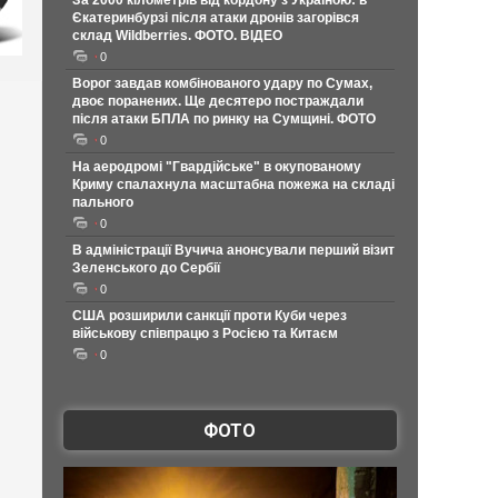
За 2000 кілометрів від кордону з Україною: в
Єкатеринбурзі після атаки дронів загорівся
склад Wildberries. ФОТО. ВІДЕО
0
Ворог завдав комбінованого удару по Сумах,
двоє поранених. Ще десятеро постраждали
після атаки БПЛА по ринку на Сумщині. ФОТО
0
На аеродромі "Гвардійське" в окупованому
Криму спалахнула масштабна пожежа на складі
пального
0
В адміністрації Вучича анонсували перший візит
Зеленського до Сербії
0
США розширили санкції проти Куби через
військову співпрацю з Росією та Китаєм
0
ФОТО