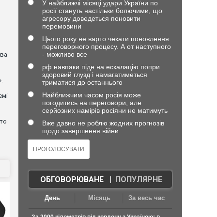
У найближчі місяці удари України по
росії стануть настільки болючими, що
агресору доведеться поновити
перемовини
Цього року не варто чекати поновлення
переговорного процесу. А от наступного
- можливо все
ова
рф навпаки піде на ескалацію попри
здоровий глузд і намагатиметься
.
триматися до останнього
Найближчим часом росія може
емі
погодитись на переговори, але
серйозних намірів росіяни не матимуть
хто
Вже давно не роблю жодних прогнозів
щодо завершення війни
ОБГОВОРЮВАНЕ
|
ПОПУЛЯРНЕ
День
Місяць
За весь час