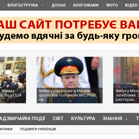
БЛОГОСТРІЧКА
ДОСЬЄ
БЛОГОЖАБИ
ФОТО
ВІДЕО
 Україні
Вибух у ресторані в Москві:
Вибух у Мос
ot, бо у США
ціллю був головком ВКС Росії,
загиблими: 
пр...
ресторан...
АДЗВИЧАЙНІ ПОДІЇ
СВІТ
КУЛЬТУРА
ЗНАННЯ
ТАРИФИ
ПОДВИГИ УКРАЇНЦІВ