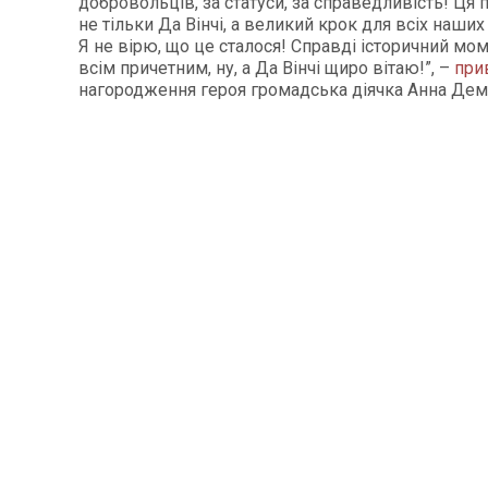
добровольців, за статуси, за справедливість! Ця 
не тільки Да Вінчі, а великий крок для всіх наши
Я не вірю, що це сталося! Справді історичний мо
всім причетним, ну, а Да Вінчі щиро вітаю!”, –
при
нагородження героя громадська діячка Анна Дем