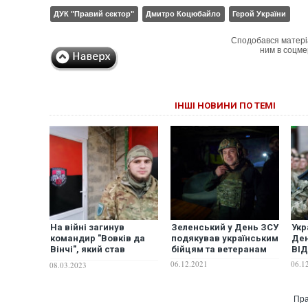
ДУК "Правий сектор"
Дмитро Коцюбайло
Герой України
Сподобався матері
ним в соцме
ІНШІ НОВИНИ ПО ТЕМІ
На війні загинув
Зеленський у День ЗСУ
Укр
командир "Вовків да
подякував українським
Ден
Вінчі", який став
бійцям та ветеранам
ВІ
легендою
06.12.2021
06.1
08.03.2023
Пра