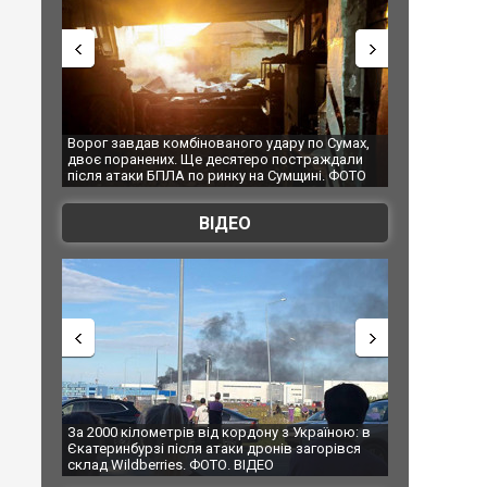
 Сумах,
За 2000 кілометрів від кордону з Україною: в
"Мої іграшки"
ждали
Єкатеринбурзі після атаки дронів загорівся
суперкарів в
. ФОТО
склад Wildberries. ФОТО. ВІДЕО
ВІДЕО
їною: в
В Таїланді футболіст загинув від удару
Топпосадовцю
рівся
блискавки під час матчу: ще 12 людей
підозру
постраждали. ВІДЕО