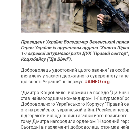
Президент України Володимир Зеленський присв
Героя України із врученням ордена "Золота Зірк
1-ї окремої штурмової роти ДУК "Правий сектор"
Коцюбайлу ("Да Вінчі").
Доброволець удостоєний цього звання "за особис
виявлену у захисті державного суверенітету та т
цілісності України", інформує
UAINFO.org
.
"Дмитро Коцюбайло, відомий на псевдо “Да Вінчі”,
став наймолодшим командиром 1-ї штурмової р
Добровольчого Українського Корпусу “Правий се
рік на російсько-українській війні. Російські теро
підгорають від одної лиш згадки його позивного.
тому Дмитра нагородили орденом “Народний геро
Сьогодні в парламенті доброволець отримав най