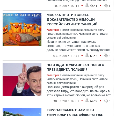
составила $20,9 млрд. Это самый низкий
уровень за всю историю России - не п...
•
•
10.06.2015, 07:13
5881
1
МОСЬКА ПРОТИВ СЛОНА:
ДОКАЗАТЕЛЬСТВО НЕМОЩИ
РОССИЙСКИХ АНТИСАНКЦИЙ
Категорія:
Політичні новини України та світу:
читати новини політики
,
Новини в світі: читати
останні світові новини
Извините, но ситуация настолько
смешная, что уже даже не знаю, как
дальше себя может вести высокодуховное
недоразумение на внешнеполитической
•
•
03.06.2015, 10:41
6352
6
арене
ЧЕГО ЖДАТЬ УКРАИНЕ ОТ НОВОГО
ПРЕЗИДЕНТА ПОЛЬШИ?
Категорія:
Політичні новини України та світу:
читати новини політики
,
Новини в світі: читати
останні світові новини
Польская демократия в очередной раз
доказала миру, что победить на выборах в
этой стране может любой, но только не тот
единственный, кто уверенно лиди...
•
•
30.05.2015, 02:01
6469
0
ЕВРОПАРЛАМЕНТ НАМЕРЕН
УНИЧТОЖИТЬ ВСЕ ОФШОРЫ УЖЕ