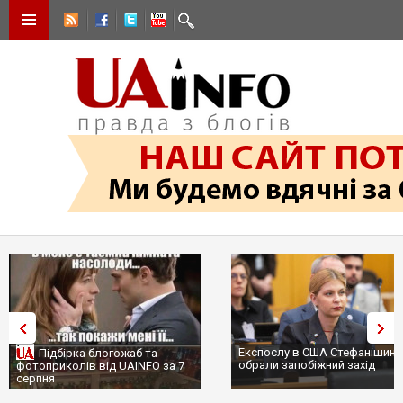
Експослу в США Стефанішині
Підбірка блогожаб та
обрали запобіжний захід
фотоприколів від UAINFO за 7
серпня