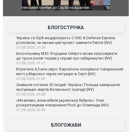
ливі
"Вони воюють, самі хочуть воювати, бо дурні": у
В окупован
Чернівцях водія маршрутки звільнили після
порт: над 
зневажливих слів про українських захисників.
ВІДЕО
ВІДЕО
БЛОГОСТРІЧКА
Україна та США модернізують С-300. В Defense Express
розповіли, чи зможе цей проєкт замінити Patriot (NV)
07.08.2026, 21:24
Ексочільнику МЗС Угорщини Сійярто може загрожувати
до трьох років тюрми у справі про хабарництво (NV)
07.08.2026, 21:12
Втратила 4,5 млн євро: Барселона скасувала товариський
матч у Марокко через ситуацію в Сеуті (NV)
07.08.2026, 21:00
Знайшли останки 55 людей. Україна і Польща завершили
ексгумацію жертв Волинської трагедії (NV)
07.08.2026, 20:48
«Можливо, вони вбили українську бабусю»: Усик
розкритикував повернення Росії до Олімпіади (NV)
07.08.2026, 20:36
БЛОГОЖАБИ