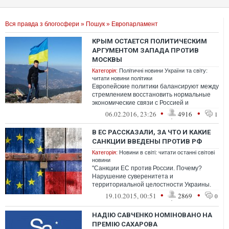
Вся правда з блогосфери
»
Пошук
» Европарламент
КРЫМ ОСТАЕТСЯ ПОЛИТИЧЕСКИМ
АРГУМЕНТОМ ЗАПАДА ПРОТИВ
МОСКВЫ
Категорія:
Політичні новини України та світу:
читати новини політики
Европейские политики балансируют между
стремлением восстановить нормальные
экономические связи с Россией и
продолжением давления на Москву
•
•
06.02.2016, 23:26
4916
1
В ЕС РАССКАЗАЛИ, ЗА ЧТО И КАКИЕ
САНКЦИИ ВВЕДЕНЫ ПРОТИВ РФ
Категорія:
Новини в світі: читати останні світові
новини
"Санкции ЕС против России. Почему?
Нарушение суверенитета и
территориальной целостности Украины.
Незаконная аннексия Крыма и
•
•
19.10.2015, 00:51
2869
0
Севастополя. Проникновени...
НАДІЮ САВЧЕНКО НОМІНОВАНО НА
ПРЕМІЮ САХАРОВА