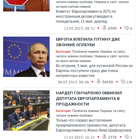
читати новини політики
,
Новини в світі: читати
останні світові новини
Комитет Европарламента (ЕП) по
иностранным делам утвердил в
понедельник, 11 мая, доклад,
призывающий к переоценке отношений
•
•
12.05.2015, 08:32
4599
0
Евросоюза и России
ЕВРОПА ВЛЕПИЛА ПУТИНУ ДВЕ
ЗВОНКИЕ ОПЛЕУХИ
Категорія:
Політичні новини України та світу:
читати новини політики
,
Новини в світі: читати
останні світові новини
Во вторник, 5 мая, для путинской России из
Европы поступило сразу два очень
неприятных известия
•
•
06.05.2015, 08:46
54930
130
НАРДЕП ГОНЧАРЕНКО ОБВИНИЛ
ДЕПУТАТА ЕВРОПАРЛАМЕНТА В
ПРОДАЖНОСТИ
Категорія:
Політичні новини України та світу:
читати новини політики
Только что сорвал выступление
прокремлевского прихвостня, депутата
Европарламента Жана-Люка Шафхаузера
в Страсбурге и напрямую обвинил его в
•
•
11.03.2015, 16:21
2370
1