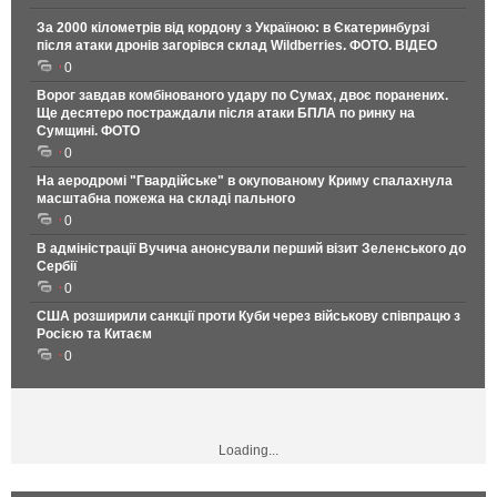
За 2000 кілометрів від кордону з Україною: в Єкатеринбурзі
після атаки дронів загорівся склад Wildberries. ФОТО. ВІДЕО
0
Ворог завдав комбінованого удару по Сумах, двоє поранених.
Ще десятеро постраждали після атаки БПЛА по ринку на
Сумщині. ФОТО
0
На аеродромі "Гвардійське" в окупованому Криму спалахнула
масштабна пожежа на складі пального
0
В адміністрації Вучича анонсували перший візит Зеленського до
Сербії
0
США розширили санкції проти Куби через військову співпрацю з
Росією та Китаєм
0
Loading...