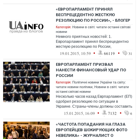
продажнос...
«ЕВРОПАРЛАМЕНТ ПРИНЯЛ
БЕСПРЕЦЕДЕНТНО ЖЕСТКУЮ
РЕЗОЛЮЦИЮ ПО РОССИИ», - БЛОГЕР
Категорія:
Новини в світі: читати останні світові
новини
Немного приятных новостей: 1.
Европарламент принял беспрецедентно
жесткую резолюцию по России,
призывающую страны ЕС предоставить
•
•
19.01.2015, 10:59
66119
31
Украине совреме...
ЕВРОПАРЛАМЕНТ ПРИЗВАЛ
НАНЕСТИ ФИНАНСОВЫЙ УДАР ПО
РОССИИ
Категорія:
Політичні новини України та світу:
читати новини політики
,
Новини в світі: читати
останні світові новини
Несколько часов назад Еврпарламент (ЕП)
одобрил резолюцию по ситуации в
Украине. Страны-члены должны составить
план помощи Украине, который
•
•
15.01.2015, 16:09
7132
6
базировалс...
«ЧАСТОТА ПОПАДАНИЯ НА ГЛАЗА
ЕВРОПЕЙЦЕВ ШОКИРУЮЩИХ ФОТО
НЕВЕЛИКА» - ЖУРНАЛИСТ О