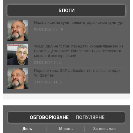
БЛОГИ
Надія лише на культ жінки в українській культурі
06.08.2026 08:49
Чому США не готові передати Україні ліцензію на
виробництво ракет Patriot: політика, безпека та
можливі альтернативи
03.08.2026 20:24
Перспектива: ЗСУ добомблять і всі інші склади
Wildberries
23.07.2026 11:31
ОБГОВОРЮВАНЕ
|
ПОПУЛЯРНЕ
День
Місяць
За весь час