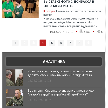
ВЫСТАВКЕ ФОТО С ДОНБАССА В
ЕВРОПАРЛАМЕНТЕ
Категорія:
Новини в світі: читати останні світові
новини
Нам всем на самом деле тоже пофиг на
вас, европейцы. Мы справимся. Но
выставкой своей все равно будем вас и
дальше доставать. Ждите нас в январе в
•
•
10.12.2014, 12:17
5283
6
Стр...
4
1
2
3
5
6
7
8
9
АНАЛІТИКА
Кремль не готовий до компромісів і прагне
досягти своїх цілей війною, - Foreign Affairs
03.08.2026 13:02
Звільнення Сирського знаменує кінець епохи
"старої гвардії" в українській армії — NYT
23.07.2026 10:32