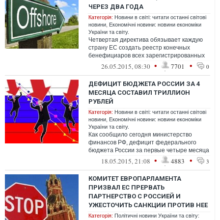
ЧЕРЕЗ ДВА ГОДА
Категорія:
Новини в світі: читати останні світові
новини
,
Економічні новини: новини економіки
України та світу.
Четвертая директива обязывает каждую
страну ЕС создать реестр конечных
бенефициаров всех зарегистрированных
на ее территории компаний, в том числе в
•
•
26.05.2015, 08:30
7701
0
е...
ДЕФИЦИТ БЮДЖЕТА РОССИИ ЗА 4
МЕСЯЦА СОСТАВИЛ ТРИЛЛИОН
РУБЛЕЙ
Категорія:
Новини в світі: читати останні світові
новини
,
Економічні новини: новини економіки
України та світу.
Как сообщило сегодня министерство
финансов РФ, дефицит федерального
бюджета России за первые четыре месяца
2015 года составил 995,79 миллиарда
•
•
18.05.2015, 21:08
4883
3
рублей....
КОМИТЕТ ЕВРОПАРЛАМЕНТА
ПРИЗВАЛ ЕС ПРЕРВАТЬ
ПАРТНЕРСТВО С РОССИЕЙ И
УЖЕСТОЧИТЬ САНКЦИИ ПРОТИВ НЕЕ
Категорія:
Політичні новини України та світу: