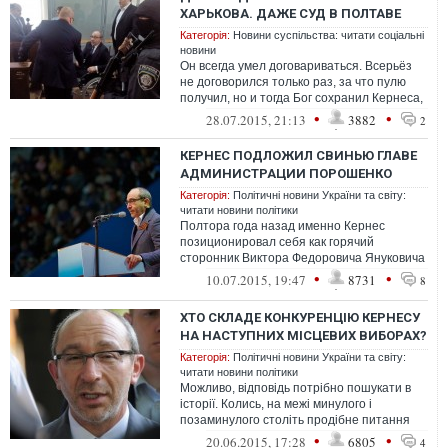
ХАРЬКОВА. ДАЖЕ СУД В ПОЛТАВЕ
Категорія:
Новини суспільства: читати соціальні
новини
Он всегда умел договариваться. Всерьёз
не договорился только раз, за что пулю
получил, но и тогда Бог сохранил Кернеса,
в назидание нам всем или в нак...
•
•
28.07.2015, 21:13
3882
2
КЕРНЕС ПОДЛОЖИЛ СВИНЬЮ ГЛАВЕ
АДМИНИСТРАЦИИ ПОРОШЕНКО
Категорія:
Політичні новини України та світу:
читати новини політики
Полтора года назад именно Кернес
позиционировал себя как горячий
сторонник Виктора Федоровича Януковича
в борьбе с Майданом
•
•
10.07.2015, 19:47
8731
8
ХТО СКЛАДЕ КОНКУРЕНЦІЮ КЕРНЕСУ
НА НАСТУПНИХ МІСЦЕВИХ ВИБОРАХ?
Категорія:
Політичні новини України та світу:
читати новини політики
Можливо, відповідь потрібно пошукати в
історії. Колись, на межі минулого і
позаминулого століть продібне питання
черв'яком під черепом також ссало моз...
•
•
20.06.2015, 17:28
6805
4