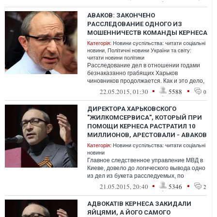
АВАКОВ: ЗАКОНЧЕНО
РАССЛЕДОВАНИЕ ОДНОГО ИЗ
МОШЕННИЧЕСТВ КОМАНДЫ КЕРНЕСА
Категорія:
Новини суспільства: читати соціальні
новини
,
Політичні новини України та світу:
читати новини політики
Расследование дел в отношении годами
безнаказанно грабящих Харьков
чиновников продолжается. Как и это дело,
в рамках которого прошли первые аресты
•
•
22.05.2015, 01:30
5588
0
дал...
ДИРЕКТОРА ХАРЬКОВСКОГО
"ЖИЛКОМСЕРВИСА", КОТОРЫЙ ПРИ
ПОМОЩИ КЕРНЕСА РАСТРАТИЛ 10
МИЛЛИОНОВ, АРЕСТОВАЛИ - АВАКОВ
Категорія:
Новини суспільства: читати соціальні
новини
Главное следственное управление МВД в
Киеве, довело до логического вывода одно
из дел из букета расследуемых, по
обвинению команды мэра Харькова Г. Ке...
•
•
21.05.2015, 20:40
5346
2
АДВОКАТІВ КЕРНЕСА ЗАКИДАЛИ
ЯЙЦЯМИ, А ЙОГО САМОГО