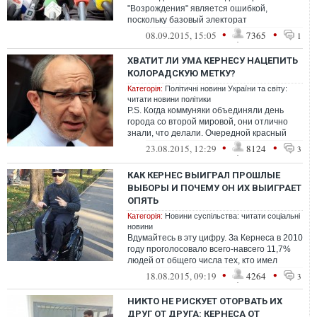
"Возрождения" является ошибкой,
поскольку базовый электорат
действующего мэра Харькова отнюдь не
•
•
08.09.2015, 15:05
7365
1
питает добрых чув...
ХВАТИТ ЛИ УМА КЕРНЕСУ НАЦЕПИТЬ
КОЛОРАДСКУЮ МЕТКУ?
Категорія:
Політичні новини України та світу:
читати новини політики
P.S. Когда коммуняки объединяли день
города со второй мировой, они отлично
знали, что делали. Очередной красный
фетиш, 9 мая локального масштаба. Глян...
•
•
23.08.2015, 12:29
8124
3
КАК КЕРНЕС ВЫИГРАЛ ПРОШЛЫЕ
ВЫБОРЫ И ПОЧЕМУ ОН ИХ ВЫИГРАЕТ
ОПЯТЬ
Категорія:
Новини суспільства: читати соціальні
новини
Вдумайтесь в эту цифру. За Кернеса в 2010
году проголосовало всего-навсего 11,7%
людей от общего числа тех, кто имел
право голосовать. И ему хватило э...
•
•
18.08.2015, 09:19
4264
3
НИКТО НЕ РИСКУЕТ ОТОРВАТЬ ИХ
ДРУГ ОТ ДРУГА: КЕРНЕСА ОТ