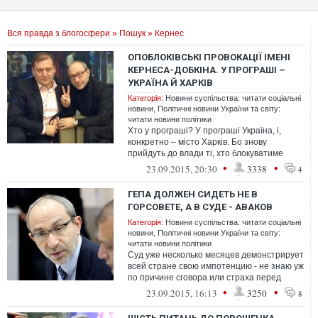
Вся правда з блогосфери
»
Пошук
» Кернес
ОПОБЛОКІВСЬКІ ПРОВОКАЦІЇ ІМЕНІ
КЕРНЕСА-ДОБКІНА. У ПРОГРАШІ –
УКРАЇНА Й ХАРКІВ
Категорія:
Новини суспільства: читати соціальні
новини
,
Політичні новини України та світу:
читати новини політики
Хто у програші? У програші Україна, і,
конкретно – місто Харків. Бо знову
прийдуть до влади ті, хто блокуватиме
реформи на місцевому рівні так само, я...
•
•
23.09.2015, 20:30
3338
4
ГЕПА ДОЛЖЕН СИДЕТЬ НЕ В
ГОРСОВЕТЕ, А В СУДЕ - АВАКОВ
Категорія:
Новини суспільства: читати соціальні
новини
,
Політичні новини України та світу:
читати новини політики
Суд уже несколько месяцев демонстрирует
всей стране свою импотенцию - не знаю уж
по причине сговора или страха перед
Гепой, идет у подсудимого на пово...
•
•
23.09.2015, 16:13
3250
8