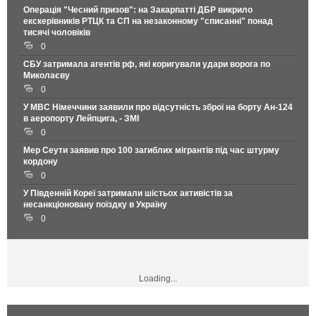
Операція "Чесний призов": на Закарпатті ДБР викрило
екскерівників РТЦК та СП на незаконному "списанні" понад
тисячі чоловіків
0
СБУ затримала агентів рф, які коригували удари ворога по
Миколаєву
0
У МВС Німеччини заявили про відсутність зброї на борту Ан-124
в аеропорту Лейпцига, - ЗМІ
0
Мер Сеути заявив про 100 загиблих мігрантів під час штурму
кордону
0
У Південній Кореї затримали шістьох активістів за
несанкціоновану поїздку в Україну
0
Loading...