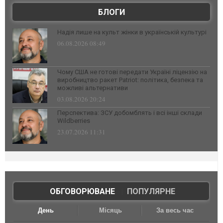
БЛОГИ
Надія лише на культ жінки в українській культурі
06.08.2026 08:49
Чому США не готові передати Україні ліцензію на
виробництво ракет Patriot: політика, безпека та
можливі альтернативи
03.08.2026 20:24
Перспектива: ЗСУ добомблять і всі інші склади
Wildberries
23.07.2026 11:31
ОБГОВОРЮВАНЕ
|
ПОПУЛЯРНЕ
День
Місяць
За весь час