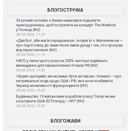
БЛОГОСТРІЧКА
33-річний чоловік з Києва намагався підкупити
прикордонника, щоб потрапити на концерт The Weeknd
у Польщі (NV)
08.08.2026, 11:30
«Дай Бог, аби магія спрацювала». Інтерв'ю з Железняком —
про підготовку до зими після зміни уряду і тих, хто програв
від перестановок (NV)
08.08.2026, 11:15
НАТО у липні цього року на 250% частіше підіймало
винищувачі для перехоплення літаків РФ (NV)
08.08.2026, 11:00
«Трамп зрозумів: ми можемо бути активом». Клімкін — про
нетривіальні ходи щодо США і РФ, яка хоче позбавити
Україну можливості функціонувати (NV)
08.08.2026, 10:45
Будівництво 15 військових кораблів класу Trump може
коштувати США $275 млрд — NYT (NV)
08.08.2026, 10:30
БЛОГОЖАБИ