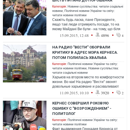
ШІСТЬ ПИТАНЬ ДО ПОРОШЕНКА
Категорія:
Новини суспільства: читати соціальні
новини
,
Політичні новини України та світу:
читати новини політики
Скажіть будь ласка, пане Президенте,
якщо такі люди отримують посади, то на
якому Майдані Ви були - на тому, що біля
Головпоштамту, чи на тому, що пор...
•
•
15.09.2015, 12:48
4896
4
НА РАДИО "ВЕСТИ" ОБОРВАЛИ
КРИТИКУ В АДРЕС МЭРА КЕРНЕСА.
ПОТОМ ПОЛИЛАСЬ ХВАЛЬБА
Категорія:
Політичні новини України та світу:
читати новини політики
,
Новини суспільства:
читати соціальні новини
Харьков на втором месте по комфортности
жизни. Во как! На радио "Вести" звонят
довольные харьковчане и расхваливают
Кернеса
•
•
11.09.2015, 10:10
3920
2
КЕРНЕС СОВЕРШИЛ РОКОВУЮ
ОШИБКУ С "ВОЗРОЖДЕНИЕМ" -
ПОЛИТОЛОГ
Категорія:
Політичні новини України та світу:
читати новини політики
Факт выдвижения Геннадия Кернеса от