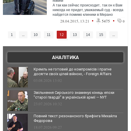
новини
А так как сейчас происходит.. так он к Вам
никогда не придет, уважаемый суд - всегда
найдется помимо клиники в Мерано
множество замечательных клиник в...
•
•
28.04.2015, 13:21
5475
0
12
1
...
10
11
13
14
15
...
26
АНАЛІТИКА
Кремль не готовий до компромісів і прагне
досягти своїх цілей війною, - Foreign Affairs
03.08.2026 13:02
Звільнення Сирського знаменує кінець епохи
"старої гвардії" в українській армії — NYT
23.07.2026 10:32
Повний текст резонансного брифінга Михайла
Федорова
18.07.2026 09:27