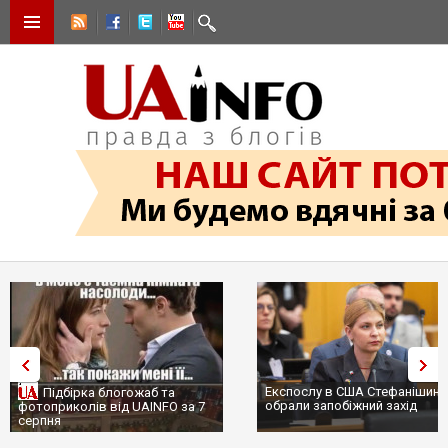
Експослу в США Стефанішині
Підбірка блогожаб та
обрали запобіжний захід
фотоприколів від UAINFO за 7
серпня