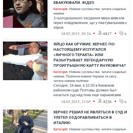
ЕВАКУЮВАЛИ. ВІДЕО
Категорія:
Новини суспільства: читати соціальні
новини
З сьогоднішнього засідання мера вивезли
через повідомлення, що у пікетувальників є
зброя
•
•
18.05.2015, 20:24
6817
0
ЯЙЦО КАК ОРУЖИЕ: КЕРНЕС ПО-
НАСТОЯЩЕМУ ИСПУГАЛСЯ
«ЯИЧНОГО ТЕРАКТА» ИЛИ
РАЗЫГРЫВАЕТ ЛЕГЕНДАРНУЮ
ПРОИГРЫШНУЮ КАРТУ ЯНУКОВИЧА?
Категорія:
Новини суспільства: читати соціальні
новини
,
Політичні новини України та світу:
читати новини політики
Сегодня, 18 мая, в 10:30 в Киевском
районном суде Полтавы должен был
начаться суд над пока еще харьковским
городским головой Кернесом. Он вместе со
•
•
18.05.2015, 13:05
8226
0
с...
КЕРНЕС РЕШИЛ НЕ ЯВЛЯТЬСЯ В СУД И
УЛЕТЕЛ ОЗДОРАВЛИВАТЬСЯ В
ИТАЛИЮ
Категорія:
Новини суспільства: читати соціальні