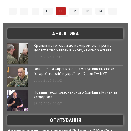
11
1
...
9
10
12
13
14
...
26
АНАЛІТИКА
Кремль не готовий до компромісів і прагне
досягти своїх цілей війною, - Foreign Affairs
03.08.2026 13:02
Звільнення Сирського знаменує кінець епохи
"старої гвардії" в українській армії — NYT
23.07.2026 10:32
Повний текст резонансного брифінга Михайла
Федорова
18.07.2026 09:27
ОПИТУВАННЯ
На вашу думку, коли далекобійні санкції України