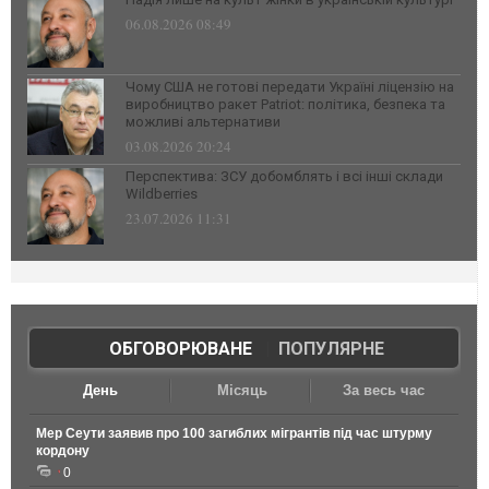
06.08.2026 08:49
Чому США не готові передати Україні ліцензію на
виробництво ракет Patriot: політика, безпека та
можливі альтернативи
03.08.2026 20:24
Перспектива: ЗСУ добомблять і всі інші склади
Wildberries
23.07.2026 11:31
ОБГОВОРЮВАНЕ
|
ПОПУЛЯРНЕ
День
Місяць
За весь час
Мер Сеути заявив про 100 загиблих мігрантів під час штурму
кордону
0