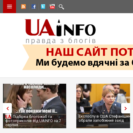
Експослу в США Стефанішині
Підбірка блогожаб та
обрали запобіжний захід
фотоприколів від UAINFO за 7
серпня