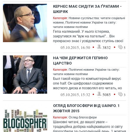
КЕРНЕС МАЄ СИДІТИ ЗА ҐРАТАМИ -
ШКІРЯК
Категорія:
Новини суспільства: читати соціальні
новини
,
Політичні новини України та світу:
читати новини політики
Гепа наляканий. У нього істерика,
закрутився як "вуж на пательні". . Він
прекрасно знає і усвідомлює ступінь своєї
провини у скоєних ним злочинах. Від...
•
•
05.10.2015, 16:50
3832
5
НА ЧЕМ ДЕРЖИТСЯ ГЕПИНО
ЦАРСТВО
Категорія:
Політичні новини України та світу:
читати новини політики
Был такой когда-то компьютерный вирус
one half. Он шифровал содержимое
жесткого диска и позволял его читать, но
только при своем посредничестве
•
•
05.10.2015, 15:32
5085
3
ОГЛЯД БЛОГОСФЕРИ ВІД UAINFO. 1
ЖОВТНЯ 2015
Категорія:
Огляд блогосфери
Шановні читачі, до вашої уваги –
традиційна добірка найцікавішого зі світу
блогосфери за сьогоднішній день, 1 жовтня