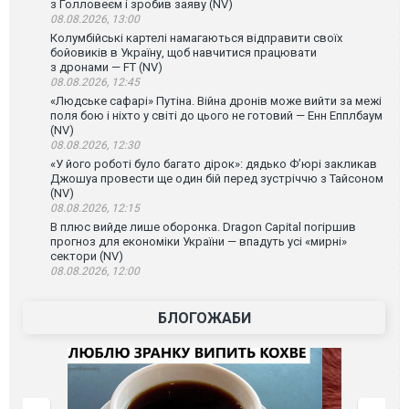
з Голловеєм і зробив заяву (NV)
08.08.2026, 13:00
Колумбійські картелі намагаються відправити своїх
бойовиків в Україну, щоб навчитися працювати
з дронами — FT (NV)
08.08.2026, 12:45
«Людське сафарі» Путіна. Війна дронів може вийти за межі
поля бою і ніхто у світі до цього не готовий — Енн Епплбаум
(NV)
08.08.2026, 12:30
«У його роботі було багато дірок»: дядько Ф’юрі закликав
Джошуа провести ще один бій перед зустріччю з Тайсоном
(NV)
08.08.2026, 12:15
В плюс вийде лише оборонка. Dragon Capital погіршив
прогноз для економіки України — впадуть усі «мирні»
сектори (NV)
08.08.2026, 12:00
БЛОГОЖАБИ