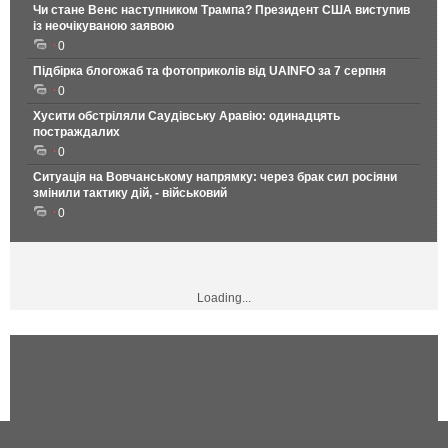
Чи стане Венс наступником Трампа? Президент США виступив
із неочікуваною заявою
0
Підбірка блогожаб та фотоприколів від UAINFO за 7 серпня
0
Хусити обстріляли Саудівську Аравію: одинадцять
постраждалих
0
Ситуація на Вовчанському напрямку: через брак сил росіяни
змінили тактику дій, - військовий
0
Loading...