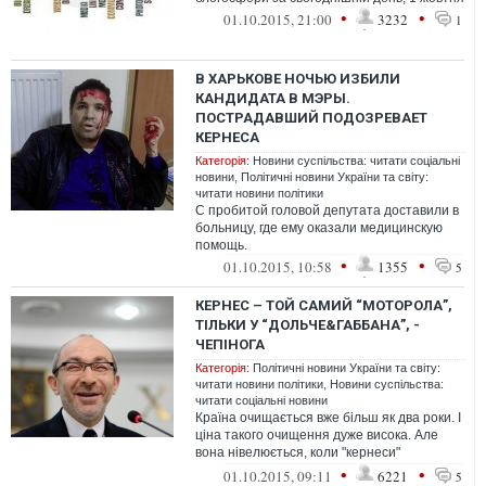
•
•
01.10.2015, 21:00
3232
1
В ХАРЬКОВЕ НОЧЬЮ ИЗБИЛИ
КАНДИДАТА В МЭРЫ.
ПОСТРАДАВШИЙ ПОДОЗРЕВАЕТ
КЕРНЕСА
Категорія:
Новини суспільства: читати соціальні
новини
,
Політичні новини України та світу:
читати новини політики
С пробитой головой депутата доставили в
больницу, где ему оказали медицинскую
помощь.
•
•
01.10.2015, 10:58
1355
5
КЕРНЕС – ТОЙ САМИЙ “МОТОРОЛА”,
ТІЛЬКИ У “ДОЛЬЧЕ&ГАББАНА”, -
ЧЕПІНОГА
Категорія:
Політичні новини України та світу:
читати новини політики
,
Новини суспільства:
читати соціальні новини
Країна очищається вже більш як два роки. І
ціна такого очищення дуже висока. Але
вона нівелюється, коли "кернеси"
приходять до влади... Цих людей не п...
•
•
01.10.2015, 09:11
6221
5