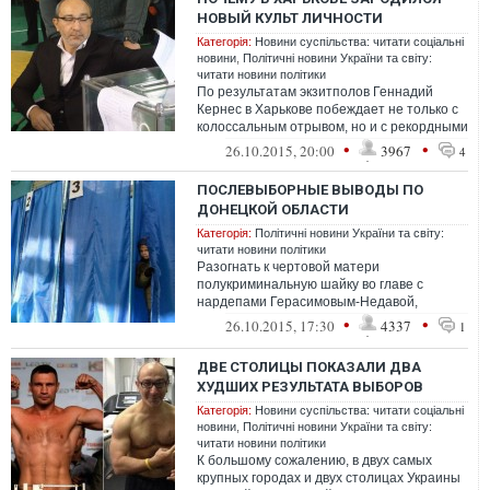
НОВЫЙ КУЛЬТ ЛИЧНОСТИ
Категорія:
Новини суспільства: читати соціальні
новини
,
Політичні новини України та світу:
читати новини політики
По результатам экзитполов Геннадий
Кернес в Харькове побеждает не только с
колоссальным отрывом, но и с рекордными
почти шестьюдесятью процентами
•
•
26.10.2015, 20:00
3967
4
ПОСЛЕВЫБОРНЫЕ ВЫВОДЫ ПО
ДОНЕЦКОЙ ОБЛАСТИ
Категорія:
Політичні новини України та світу:
читати новини політики
Разогнать к чертовой матери
полукриминальную шайку во главе с
нардепами Герасимовым-Недавой,
которые нормальные люди руку не хотят
•
•
26.10.2015, 17:30
4337
1
подавать, не то что...
ДВЕ СТОЛИЦЫ ПОКАЗАЛИ ДВА
ХУДШИХ РЕЗУЛЬТАТА ВЫБОРОВ
Категорія:
Новини суспільства: читати соціальні
новини
,
Політичні новини України та світу:
читати новини політики
К большому сожалению, в двух самых
крупных городах и двух столицах Украины