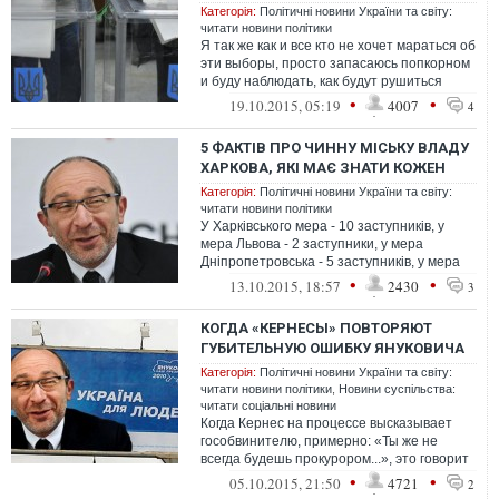
Категорія:
Політичні новини України та світу:
читати новини політики
Я так же как и все кто не хочет мараться об
эти выборы, просто запасаюсь попкорном
и буду наблюдать, как будут рушиться
имиджи и репутации
•
•
19.10.2015, 05:19
4007
4
5 ФАКТІВ ПРО ЧИННУ МІСЬКУ ВЛАДУ
ХАРКОВА, ЯКІ МАЄ ЗНАТИ КОЖЕН
Категорія:
Політичні новини України та світу:
читати новини політики
У Харківського мера - 10 заступників, у
мера Львова - 2 заступники, у мера
Дніпропетровська - 5 заступників, у мера
Києва - 4 заступники
•
•
13.10.2015, 18:57
2430
3
КОГДА «КЕРНЕСЫ» ПОВТОРЯЮТ
ГУБИТЕЛЬНУЮ ОШИБКУ ЯНУКОВИЧА
Категорія:
Політичні новини України та світу:
читати новини політики
,
Новини суспільства:
читати соціальні новини
Когда Кернес на процессе высказывает
гособвинителю, примерно: «Ты же не
всегда будешь прокурором...», это говорит
об одном – они уверенны в реванше. О...
•
•
05.10.2015, 21:50
4721
2