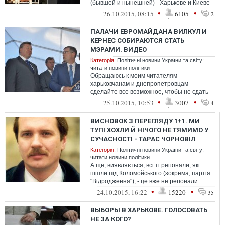
(бывшей и нынешней) - Харькове и Киеве -
зафиксированы, по данным экзит-пол...
•
•
26.10.2015, 08:15
6105
2
ПАЛАЧИ ЕВРОМАЙДАНА ВИЛКУЛ И
КЕРНЕС СОБИРАЮТСЯ СТАТЬ
МЭРАМИ. ВИДЕО
Категорія:
Політичні новини України та світу:
читати новини політики
Обращаюсь к моим читателям -
харьковчанам и днепропетровцам -
сделайте все возможное, чтобы не сдать
свои города бандитам. Надо показать, что
•
•
25.10.2015, 10:53
3007
4
Днепр и...
ВИСНОВОК З ПЕРЕГЛЯДУ 1+1. МИ
ТУПІ ХОХЛИ Й НІЧОГО НЕ ТЯМИМО У
СУЧАСНОСТІ - ТАРАС ЧОРНОВІЛ
Категорія:
Політичні новини України та світу:
читати новини політики
А ще, виявляється, всі ті регіонали, які
пішли під Коломойського (зокрема, партія
"Відродження"), - це вже не регіонали
зовсім, а чесні й порядні люди...
•
•
24.10.2015, 16:22
15220
35
ВЫБОРЫ В ХАРЬКОВЕ. ГОЛОСОВАТЬ
НЕ ЗА КОГО?