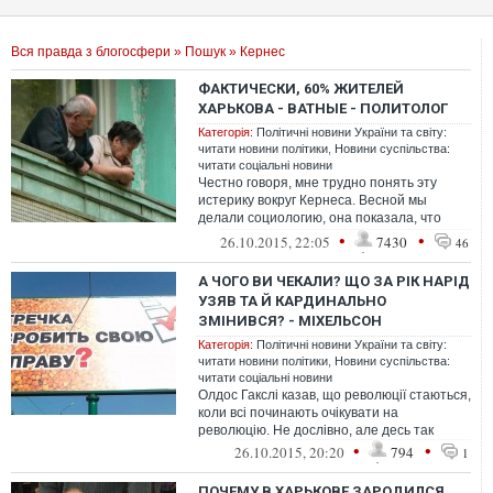
Вся правда з блогосфери
»
Пошук
» Кернес
ФАКТИЧЕСКИ, 60% ЖИТЕЛЕЙ
ХАРЬКОВА - ВАТНЫЕ - ПОЛИТОЛОГ
Категорія:
Політичні новини України та світу:
читати новини політики
,
Новини суспільства:
читати соціальні новини
Честно говоря, мне трудно понять эту
истерику вокруг Кернеса. Весной мы
делали социологию, она показала, что
Кернес имеет устойчивые 55%. Я
•
•
26.10.2015, 22:05
7430
46
прикидывал...
А ЧОГО ВИ ЧЕКАЛИ? ЩО ЗА РІК НАРІД
УЗЯВ ТА Й КАРДИНАЛЬНО
ЗМІНИВСЯ? - МІХЕЛЬСОН
Категорія:
Політичні новини України та світу:
читати новини політики
,
Новини суспільства:
читати соціальні новини
Олдос Гакслі казав, що революції стаються,
коли всі починають очікувати на
революцію. Не дослівно, але десь так
•
•
26.10.2015, 20:20
794
1
ПОЧЕМУ В ХАРЬКОВЕ ЗАРОДИЛСЯ